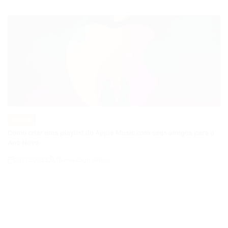
MÚSICA
POSTED
IN
Como criar uma playlist do Apple Music com seus amigos para o
Ano Novo
28/12/2025
Thaisa Zago Sartori
on