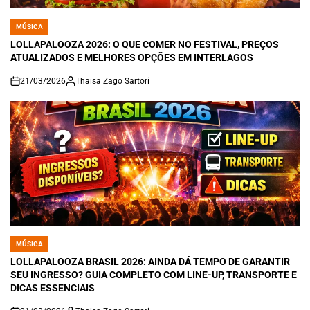
MÚSICA
POSTED
IN
LOLLAPALOOZA 2026: O QUE COMER NO FESTIVAL, PREÇOS
ATUALIZADOS E MELHORES OPÇÕES EM INTERLAGOS
21/03/2026
Thaisa Zago Sartori
on
MÚSICA
POSTED
IN
LOLLAPALOOZA BRASIL 2026: AINDA DÁ TEMPO DE GARANTIR
SEU INGRESSO? GUIA COMPLETO COM LINE-UP, TRANSPORTE E
DICAS ESSENCIAIS