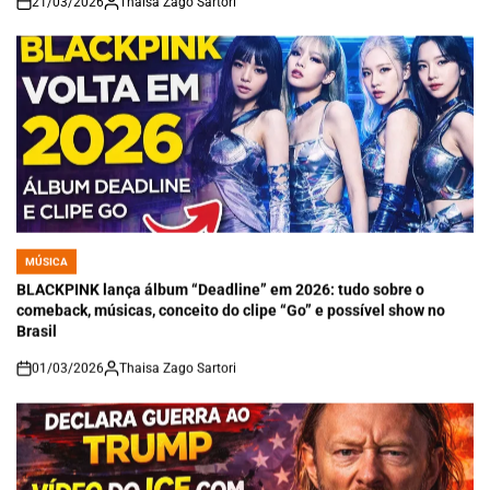
21/03/2026
Thaisa Zago Sartori
on
MÚSICA
POSTED
IN
BLACKPINK lança álbum “Deadline” em 2026: tudo sobre o
comeback, músicas, conceito do clipe “Go” e possível show no
Brasil
01/03/2026
Thaisa Zago Sartori
on