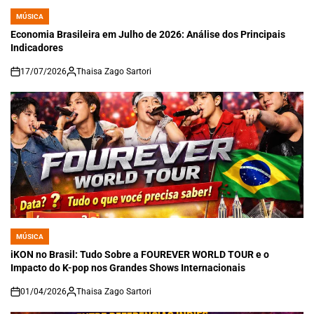
MÚSICA
POSTED
IN
Economia Brasileira em Julho de 2026: Análise dos Principais
Indicadores
17/07/2026
Thaisa Zago Sartori
on
MÚSICA
POSTED
IN
iKON no Brasil: Tudo Sobre a FOUREVER WORLD TOUR e o
Impacto do K-pop nos Grandes Shows Internacionais
01/04/2026
Thaisa Zago Sartori
on