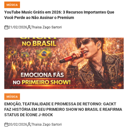
MÚSICA
POSTED
IN
YouTube Music Grátis em 2026: 3 Recursos Importantes Que
Você Perde ao Não Assinar o Premium
21/02/2026
Thaisa Zago Sartori
on
MÚSICA
POSTED
IN
EMOÇÃO, TEATRALIDADE E PROMESSA DE RETORNO: GACKT
FAZ HISTÓRIA EM SEU PRIMEIRO SHOW NO BRASIL E REAFIRMA
STATUS DE ÍCONE J-ROCK
20/02/2026
Thaisa Zago Sartori
on