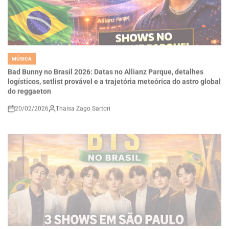
MÚSICA
POSTED
IN
Bad Bunny no Brasil 2026: Datas no Allianz Parque, detalhes
logísticos, setlist provável e a trajetória meteórica do astro global
do reggaeton
20/02/2026
Thaisa Zago Sartori
on
MÚSICA
POSTED
IN
BTS confirma retorno ao Brasil em 2026 com três shows em São