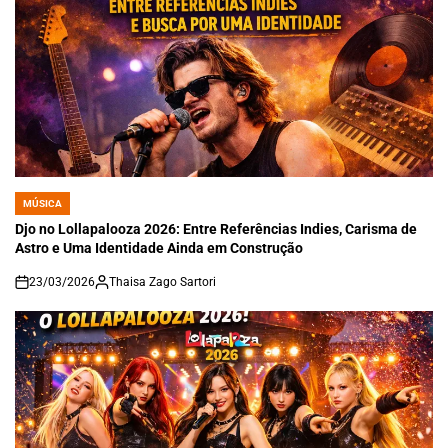
MÚSICA
POSTED
IN
Djo no Lollapalooza 2026: Entre Referências Indies, Carisma de
Astro e Uma Identidade Ainda em Construção
23/03/2026
Thaisa Zago Sartori
on