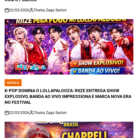
22/03/2026
Thaisa Zago Sartori
on
MÚSICA
POSTED
IN
K-POP DOMINA O LOLLAPALOOZA: RIIZE ENTREGA SHOW
EXPLOSIVO, BANDA AO VIVO IMPRESSIONA E MARCA NOVA ERA
NO FESTIVAL
22/03/2026
Thaisa Zago Sartori
on