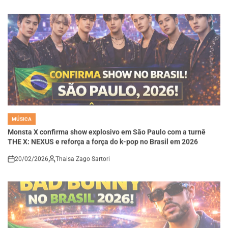
MÚSICA
POSTED
IN
Monsta X confirma show explosivo em São Paulo com a turnê
THE X: NEXUS e reforça a força do k-pop no Brasil em 2026
20/02/2026
Thaisa Zago Sartori
on