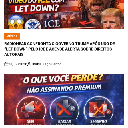
MÚSICA
POSTED
IN
RADIOHEAD CONFRONTA O GOVERNO TRUMP APÓS USO DE
“LET DOWN” PELO ICE E ACENDE ALERTA SOBRE DIREITOS
AUTORAIS
28/02/2026
Thaisa Zago Sartori
on