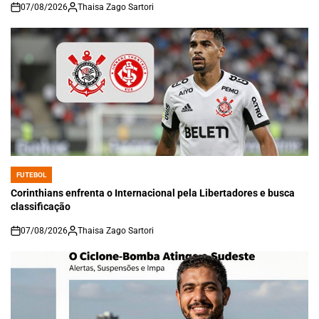
07/08/2026
Thaisa Zago Sartori
on
FUTEBOL
POSTED
IN
Corinthians enfrenta o Internacional pela Libertadores e busca
classificação
07/08/2026
Thaisa Zago Sartori
on