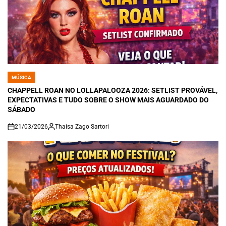
MÚSICA
POSTED
IN
CHAPPELL ROAN NO LOLLAPALOOZA 2026: SETLIST PROVÁVEL,
EXPECTATIVAS E TUDO SOBRE O SHOW MAIS AGUARDADO DO
SÁBADO
21/03/2026
Thaisa Zago Sartori
on