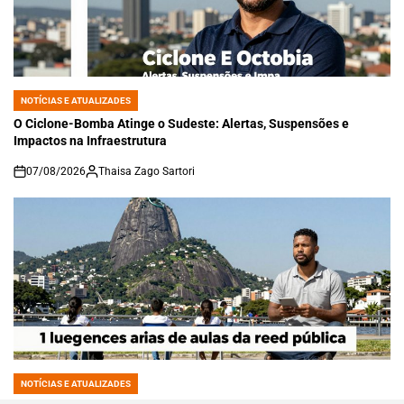
NOTÍCIAS E ATUALIZADES
POSTED
IN
O Ciclone-Bomba Atinge o Sudeste: Alertas, Suspensões e
Impactos na Infraestrutura
07/08/2026
Thaisa Zago Sartori
on
NOTÍCIAS E ATUALIZADES
POSTED
IN