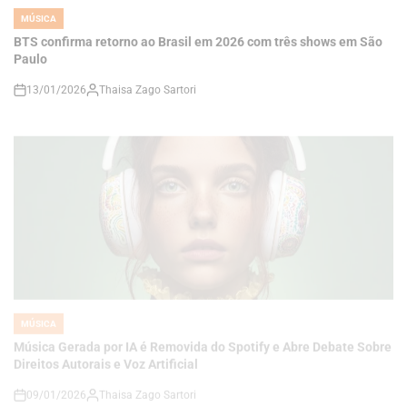
Paulo
13/01/2026
Thaisa Zago Sartori
on
MÚSICA
POSTED
IN
Música Gerada por IA é Removida do Spotify e Abre Debate Sobre
Direitos Autorais e Voz Artificial
09/01/2026
Thaisa Zago Sartori
on