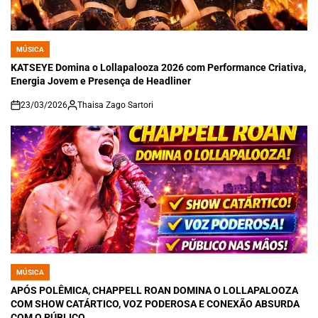
MÚSICA
POSTED
IN
KATSEYE Domina o Lollapalooza 2026 com Performance Criativa,
Energia Jovem e Presença de Headliner
23/03/2026
Thaisa Zago Sartori
on
MÚSICA
POSTED
IN
APÓS POLÊMICA, CHAPPELL ROAN DOMINA O LOLLAPALOOZA
COM SHOW CATÁRTICO, VOZ PODEROSA E CONEXÃO ABSURDA
COM O PÚBLICO