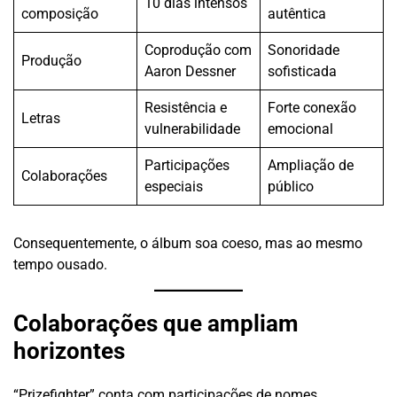
10 dias intensos
composição
autêntica
Coprodução com
Sonoridade
Produção
Aaron Dessner
sofisticada
Resistência e
Forte conexão
Letras
vulnerabilidade
emocional
Participações
Ampliação de
Colaborações
especiais
público
Consequentemente, o álbum soa coeso, mas ao mesmo
tempo ousado.
Colaborações que ampliam
horizontes
“Prizefighter” conta com participações de nomes