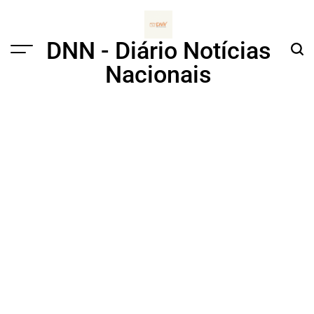
Skip
to
content
DNN - Diário Notícias
Menu
Sear
Nacionais