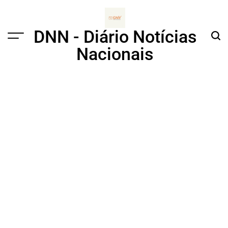
Skip
to
content
DNN - Diário Notícias
Menu
Sear
Nacionais