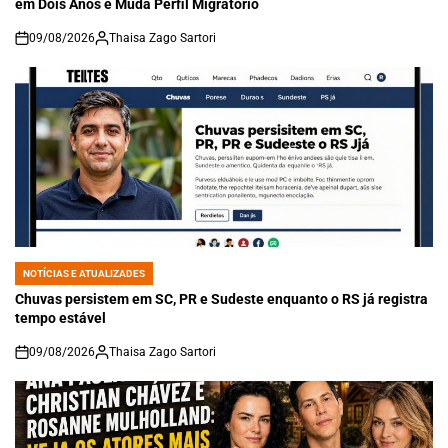
em Dois Anos e Muda Perfil Migratório
09/08/2026
Thaisa Zago Sartori
on
NOTÍCIAS E ATUALIZADES
POSTED
IN
Chuvas persistem em SC, PR e Sudeste enquanto o RS já registra
tempo estável
09/08/2026
Thaisa Zago Sartori
on