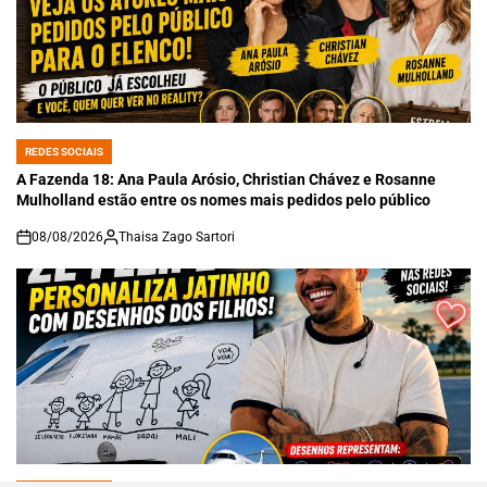
REDES SOCIAIS
POSTED
IN
A Fazenda 18: Ana Paula Arósio, Christian Chávez e Rosanne
Mulholland estão entre os nomes mais pedidos pelo público
08/08/2026
Thaisa Zago Sartori
on