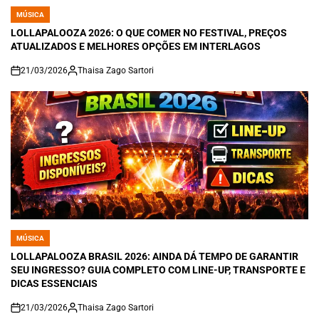
MÚSICA
POSTED
IN
LOLLAPALOOZA 2026: O QUE COMER NO FESTIVAL, PREÇOS
ATUALIZADOS E MELHORES OPÇÕES EM INTERLAGOS
21/03/2026
Thaisa Zago Sartori
on
MÚSICA
POSTED
IN
LOLLAPALOOZA BRASIL 2026: AINDA DÁ TEMPO DE GARANTIR
SEU INGRESSO? GUIA COMPLETO COM LINE-UP, TRANSPORTE E
DICAS ESSENCIAIS
21/03/2026
Thaisa Zago Sartori
on