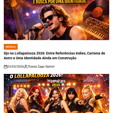
MÚSICA
POSTED
IN
Djo no Lollapalooza 2026: Entre Referências Indies, Carisma de
Astro e Uma Identidade Ainda em Construção
23/03/2026
Thaisa Zago Sartori
on