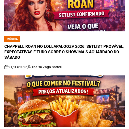
MÚSICA
POSTED
IN
CHAPPELL ROAN NO LOLLAPALOOZA 2026: SETLIST PROVÁVEL,
EXPECTATIVAS E TUDO SOBRE O SHOW MAIS AGUARDADO DO
SÁBADO
21/03/2026
Thaisa Zago Sartori
on