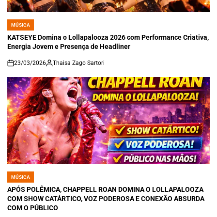
MÚSICA
POSTED
IN
KATSEYE Domina o Lollapalooza 2026 com Performance Criativa,
Energia Jovem e Presença de Headliner
23/03/2026
Thaisa Zago Sartori
on
MÚSICA
POSTED
IN
APÓS POLÊMICA, CHAPPELL ROAN DOMINA O LOLLAPALOOZA
COM SHOW CATÁRTICO, VOZ PODEROSA E CONEXÃO ABSURDA
COM O PÚBLICO