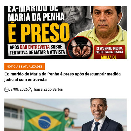
NOTÍCIAS E ATUALIZADES
POSTED
IN
Ex-marido de Maria da Penha é preso após descumprir medida
judicial com entrevista
09/08/2026
Thaisa Zago Sartori
on