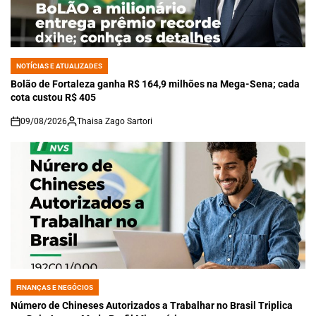
NOTÍCIAS E ATUALIZADES
POSTED
IN
Bolão de Fortaleza ganha R$ 164,9 milhões na Mega-Sena; cada
cota custou R$ 405
09/08/2026
Thaisa Zago Sartori
on
FINANÇAS E NEGÓCIOS
POSTED
IN
Número de Chineses Autorizados a Trabalhar no Brasil Triplica