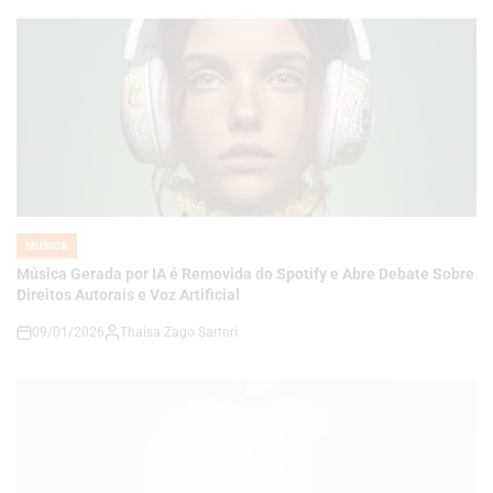
MÚSICA
POSTED
IN
Música Gerada por IA é Removida do Spotify e Abre Debate Sobre
Direitos Autorais e Voz Artificial
09/01/2026
Thaisa Zago Sartori
on