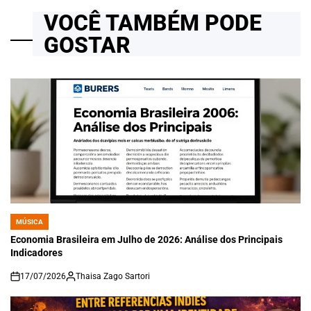
VOCÊ TAMBÉM PODE
GOSTAR
MÚSICA
POSTED
IN
Economia Brasileira em Julho de 2026: Análise dos Principais
Indicadores
17/07/2026
Thaisa Zago Sartori
on