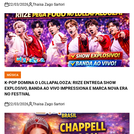
22/03/2026
Thaisa Zago Sartori
on
MÚSICA
POSTED
IN
K-POP DOMINA O LOLLAPALOOZA: RIIZE ENTREGA SHOW
EXPLOSIVO, BANDA AO VIVO IMPRESSIONA E MARCA NOVA ERA
NO FESTIVAL
22/03/2026
Thaisa Zago Sartori
on