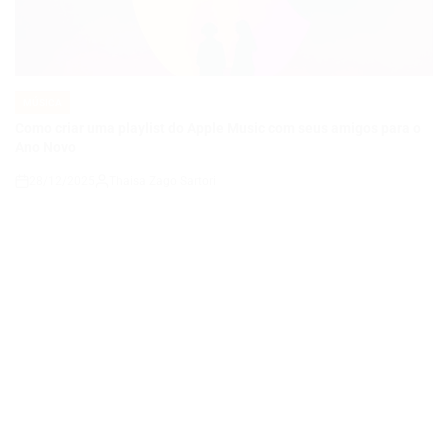
MÚSICA
POSTED
IN
Como criar uma playlist do Apple Music com seus amigos para o
Ano Novo
28/12/2025
Thaisa Zago Sartori
on
MÚSICA
POSTED
IN
Evanescence confirma presença no The Game Awards 2025
05/12/2025
Roberto Zago Sartori
on