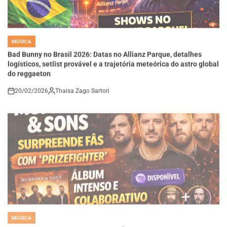
MÚSICA
POSTED
IN
Bad Bunny no Brasil 2026: Datas no Allianz Parque, detalhes
logísticos, setlist provável e a trajetória meteórica do astro global
do reggaeton
20/02/2026
Thaisa Zago Sartori
on
MÚSICA
POSTED
IN
MUMFORD & SONS SURPREENDE FÃS COM “PRIZEFIGHTER”:
NOVO ÁLBUM MARCA FASE MAIS INTENSA E COLABORATIVA DA