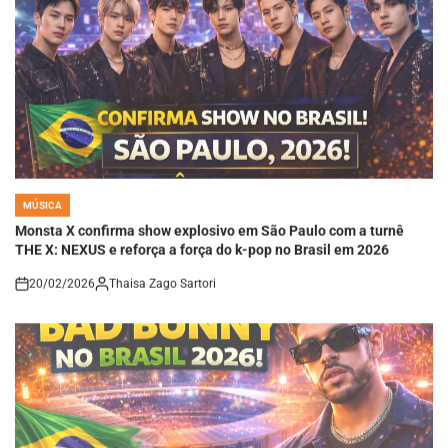
MÚSICA
POSTED
IN
Monsta X confirma show explosivo em São Paulo com a turnê
THE X: NEXUS e reforça a força do k-pop no Brasil em 2026
20/02/2026
Thaisa Zago Sartori
on