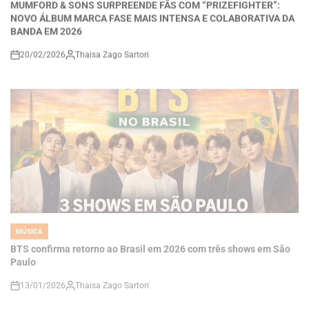
BANDA EM 2026
20/02/2026
Thaisa Zago Sartori
on
MÚSICA
POSTED
IN
BTS confirma retorno ao Brasil em 2026 com três shows em São
Paulo
13/01/2026
Thaisa Zago Sartori
on