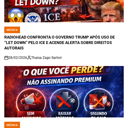
MÚSICA
POSTED
IN
RADIOHEAD CONFRONTA O GOVERNO TRUMP APÓS USO DE
“LET DOWN” PELO ICE E ACENDE ALERTA SOBRE DIREITOS
AUTORAIS
28/02/2026
Thaisa Zago Sartori
on
MÚSICA
POSTED