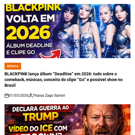
MÚSICA
POSTED
IN
BLACKPINK lança álbum “Deadline” em 2026: tudo sobre o
comeback, músicas, conceito do clipe “Go” e possível show no
Brasil
01/03/2026
Thaisa Zago Sartori
on