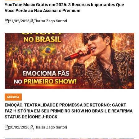
IN
YouTube Music Grátis em 2026: 3 Recursos Importantes Que
Você Perde ao Não Assinar o Premium
21/02/2026
Thaisa Zago Sartori
on
MÚSICA
POSTED
IN
EMOÇÃO, TEATRALIDADE E PROMESSA DE RETORNO: GACKT
FAZ HISTÓRIA EM SEU PRIMEIRO SHOW NO BRASIL E REAFIRMA
STATUS DE ÍCONE J-ROCK
20/02/2026
Thaisa Zago Sartori
on