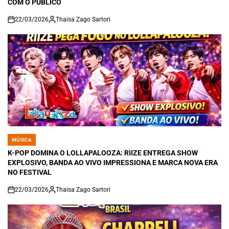
COM O PÚBLICO
22/03/2026
Thaisa Zago Sartori
on
MÚSICA
POSTED
IN
K-POP DOMINA O LOLLAPALOOZA: RIIZE ENTREGA SHOW
EXPLOSIVO, BANDA AO VIVO IMPRESSIONA E MARCA NOVA ERA
NO FESTIVAL
22/03/2026
Thaisa Zago Sartori
on