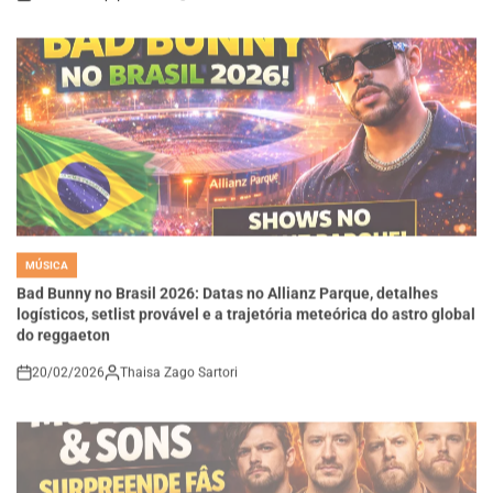
MÚSICA
POSTED
IN
Bad Bunny no Brasil 2026: Datas no Allianz Parque, detalhes
logísticos, setlist provável e a trajetória meteórica do astro global
do reggaeton
20/02/2026
Thaisa Zago Sartori
on