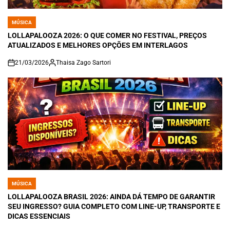
MÚSICA
POSTED
IN
LOLLAPALOOZA 2026: O QUE COMER NO FESTIVAL, PREÇOS
ATUALIZADOS E MELHORES OPÇÕES EM INTERLAGOS
21/03/2026
Thaisa Zago Sartori
on
MÚSICA
POSTED
IN
LOLLAPALOOZA BRASIL 2026: AINDA DÁ TEMPO DE GARANTIR
SEU INGRESSO? GUIA COMPLETO COM LINE-UP, TRANSPORTE E
DICAS ESSENCIAIS