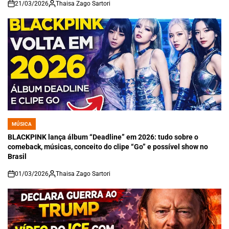
21/03/2026
Thaisa Zago Sartori
on
MÚSICA
POSTED
IN
BLACKPINK lança álbum “Deadline” em 2026: tudo sobre o
comeback, músicas, conceito do clipe “Go” e possível show no
Brasil
01/03/2026
Thaisa Zago Sartori
on