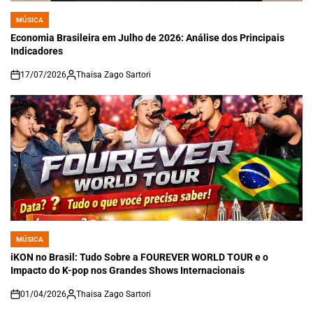
MÚSICA
POSTED
IN
Economia Brasileira em Julho de 2026: Análise dos Principais
Indicadores
17/07/2026
Thaisa Zago Sartori
on
MÚSICA
POSTED
IN
iKON no Brasil: Tudo Sobre a FOUREVER WORLD TOUR e o
Impacto do K-pop nos Grandes Shows Internacionais
01/04/2026
Thaisa Zago Sartori
on