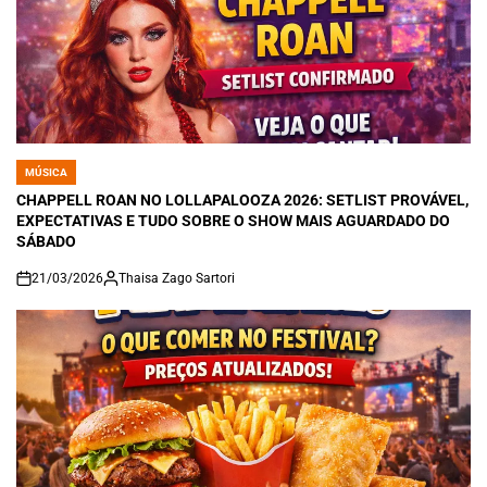
MÚSICA
POSTED
IN
CHAPPELL ROAN NO LOLLAPALOOZA 2026: SETLIST PROVÁVEL,
EXPECTATIVAS E TUDO SOBRE O SHOW MAIS AGUARDADO DO
SÁBADO
21/03/2026
Thaisa Zago Sartori
on