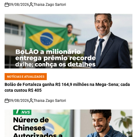
09/08/2026
Thaisa Zago Sartori
on
NOTÍCIAS E ATUALIZADES
POSTED
IN
Bolão de Fortaleza ganha R$ 164,9 milhões na Mega-Sena; cada
cota custou R$ 405
09/08/2026
Thaisa Zago Sartori
on