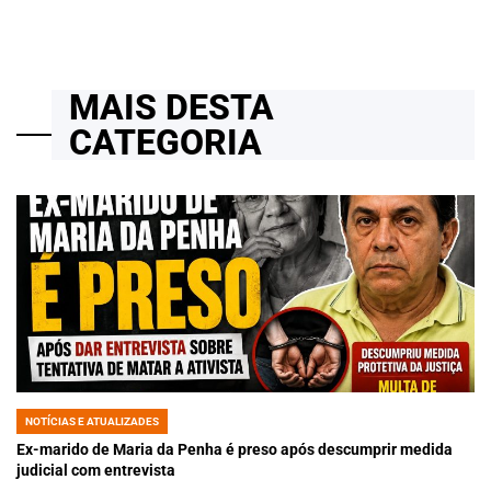
MAIS DESTA
CATEGORIA
NOTÍCIAS E ATUALIZADES
POSTED
IN
Ex-marido de Maria da Penha é preso após descumprir medida
judicial com entrevista