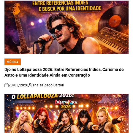
MÚSICA
POSTED
IN
Djo no Lollapalooza 2026: Entre Referências Indies, Carisma de
Astro e Uma Identidade Ainda em Construção
23/03/2026
Thaisa Zago Sartori
on