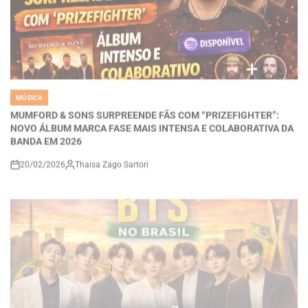
MÚSICA
POSTED
IN
MUMFORD & SONS SURPREENDE FÃS COM “PRIZEFIGHTER”:
NOVO ÁLBUM MARCA FASE MAIS INTENSA E COLABORATIVA DA
BANDA EM 2026
20/02/2026
Thaisa Zago Sartori
on
MÚSICA
POSTED