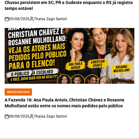
IN
Chuvas persistem em SC, PR e Sudeste enquanto o RS já registra
tempo estável
09/08/2026
Thaisa Zago Sartori
on
REDES SOCIAIS
POSTED
IN
A Fazenda 18: Ana Paula Arósio, Christian Chávez e Rosanne
Mulholland estão entre os nomes mais pedidos pelo público
08/08/2026
Thaisa Zago Sartori
on