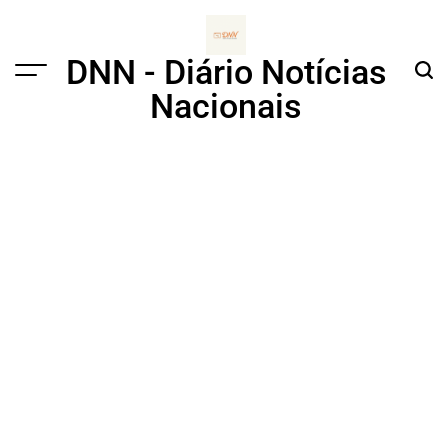
Skip
to
content
DNN - Diário Notícias
Menu
Sear
Nacionais