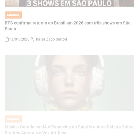
IN
BTS confirma retorno ao Brasil em 2026 com três shows em São
Paulo
13/01/2026
Thaisa Zago Sartori
on
MÚSICA
POSTED
IN
Música Gerada por IA é Removida do Spotify e Abre Debate Sobre
Direitos Autorais e Voz Artificial
09/01/2026
Thaisa Zago Sartori
on