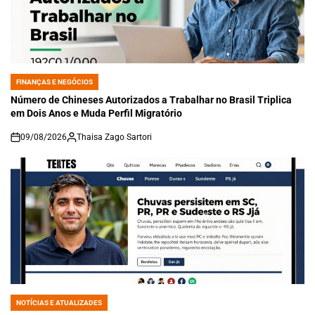
FINANÇAS E NEGÓCIOS
POSTED
IN
Número de Chineses Autorizados a Trabalhar no Brasil Triplica
em Dois Anos e Muda Perfil Migratório
09/08/2026
Thaisa Zago Sartori
on
NOTÍCIAS E ATUALIZADES
POSTED