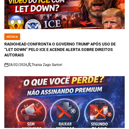
MÚSICA
POSTED
IN
RADIOHEAD CONFRONTA O GOVERNO TRUMP APÓS USO DE
“LET DOWN” PELO ICE E ACENDE ALERTA SOBRE DIREITOS
AUTORAIS
28/02/2026
Thaisa Zago Sartori
on