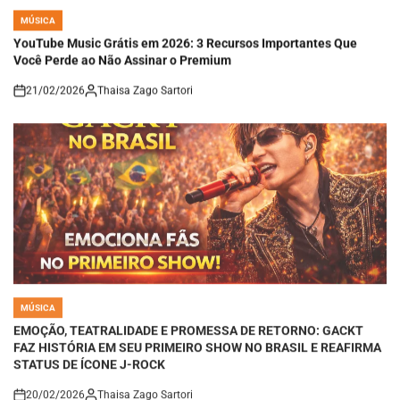
MÚSICA
POSTED
IN
YouTube Music Grátis em 2026: 3 Recursos Importantes Que
Você Perde ao Não Assinar o Premium
21/02/2026
Thaisa Zago Sartori
on
MÚSICA
POSTED
IN
EMOÇÃO, TEATRALIDADE E PROMESSA DE RETORNO: GACKT
FAZ HISTÓRIA EM SEU PRIMEIRO SHOW NO BRASIL E REAFIRMA
STATUS DE ÍCONE J-ROCK
20/02/2026
Thaisa Zago Sartori
on