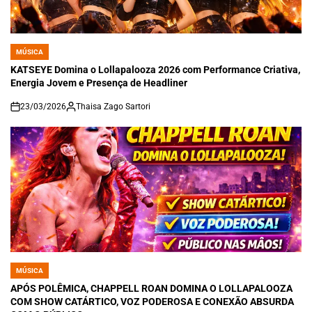
MÚSICA
POSTED
IN
KATSEYE Domina o Lollapalooza 2026 com Performance Criativa,
Energia Jovem e Presença de Headliner
23/03/2026
Thaisa Zago Sartori
on
MÚSICA
POSTED
IN
APÓS POLÊMICA, CHAPPELL ROAN DOMINA O LOLLAPALOOZA
COM SHOW CATÁRTICO, VOZ PODEROSA E CONEXÃO ABSURDA