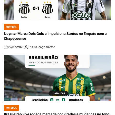
FUTEBOL
POSTED
IN
Neymar Marca Dois Gols e Impulsiona Santos no Empate com a
Chapecoense
25/07/2026
Thaisa Zago Sartori
on
FUTEBOL
POSTED
IN
Brasileirão vive rodada marcada por viradas e mudanças no topo