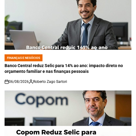
FINANÇAS E NEGÓCIOS
POSTED
IN
Banco Central reduz Selic para 14% ao ano: impacto direto no
orçamento familiar e nas finanças pessoais
06/08/2026
Roberto Zago Sartori
on