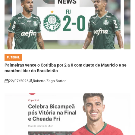
FUTEBOL
POSTED
IN
Palmeiras vence o Coritiba por 2 a 0 com dueto de Maurício e se
mantém líder do Brasileirão
22/07/2026
Roberto Zago Sartori
on