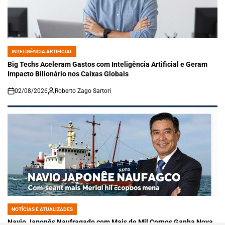
INTELIGÊNCIA ARTIFICIAL
POSTED
IN
Big Techs Aceleram Gastos com Inteligência Artificial e Geram
Impacto Bilionário nos Caixas Globais
02/08/2026
Roberto Zago Sartori
on
NOTÍCIAS E ATUALIZADES
POSTED
IN
Navio Japonês Naufragado com Mais de Mil Corpos Ganha Nova