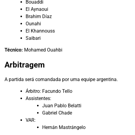
Bouaddi
El Aynaoui
Brahim Díaz
Ounahi
El Khannouss
Saibari
Técnico:
Mohamed Ouahbi
Arbitragem
A partida será comandada por uma equipe argentina.
Árbitro: Facundo Tello
Assistentes:
Juan Pablo Belatti
Gabriel Chade
VAR:
Hernán Mastrángelo