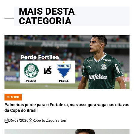
MAIS DESTA
CATEGORIA
FUTEBOL
POSTED
IN
Palmeiras perde para o Fortaleza, mas assegura vaga nas oitavas
da Copa do Brasil
06/08/2026
Roberto Zago Sartori
on