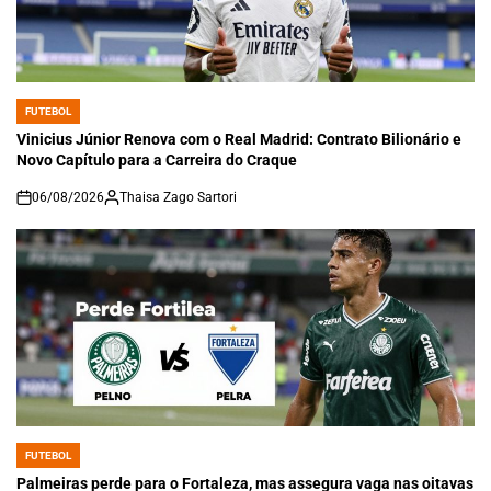
FUTEBOL
POSTED
IN
Vinicius Júnior Renova com o Real Madrid: Contrato Bilionário e
Novo Capítulo para a Carreira do Craque
06/08/2026
Thaisa Zago Sartori
on
FUTEBOL
POSTED
IN
Palmeiras perde para o Fortaleza, mas assegura vaga nas oitavas