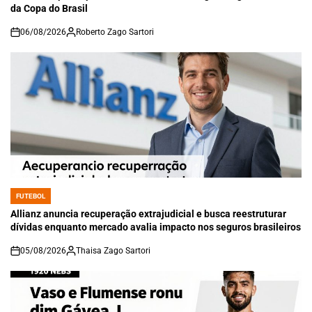
da Copa do Brasil
06/08/2026
Roberto Zago Sartori
on
FUTEBOL
POSTED
IN
Allianz anuncia recuperação extrajudicial e busca reestruturar
dívidas enquanto mercado avalia impacto nos seguros brasileiros
05/08/2026
Thaisa Zago Sartori
on