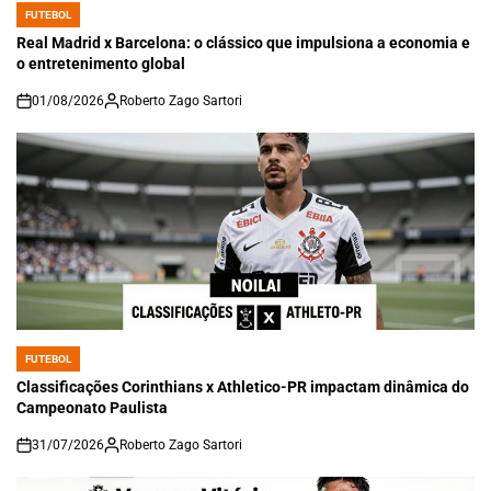
FUTEBOL
POSTED
IN
Real Madrid x Barcelona: o clássico que impulsiona a economia e
o entretenimento global
01/08/2026
Roberto Zago Sartori
on
FUTEBOL
POSTED
IN
Classificações Corinthians x Athletico-PR impactam dinâmica do
Campeonato Paulista
31/07/2026
Roberto Zago Sartori
on