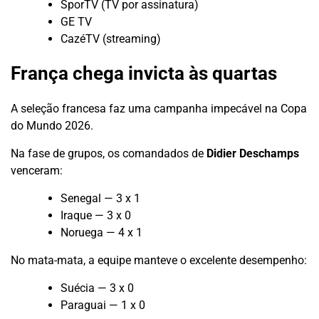
SporTV (TV por assinatura)
GE TV
CazéTV (streaming)
França chega invicta às quartas
A seleção francesa faz uma campanha impecável na Copa
do Mundo 2026.
Na fase de grupos, os comandados de
Didier Deschamps
venceram:
Senegal — 3 x 1
Iraque — 3 x 0
Noruega — 4 x 1
No mata-mata, a equipe manteve o excelente desempenho:
Suécia — 3 x 0
Paraguai — 1 x 0