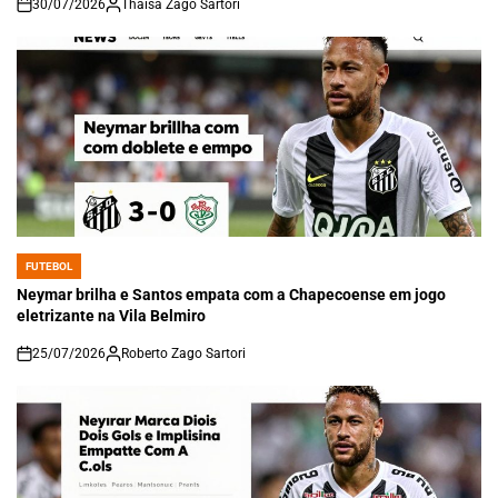
30/07/2026
Thaisa Zago Sartori
on
FUTEBOL
POSTED
IN
Neymar brilha e Santos empata com a Chapecoense em jogo
eletrizante na Vila Belmiro
25/07/2026
Roberto Zago Sartori
on