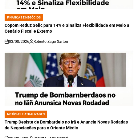
FINANÇAS E NEGÓCIOS
POSTED
IN
Copom Reduz Selic para 14% e Sinaliza Flexibilidade em Meio a
Cenário Fiscal e Externo
03/08/2026
Roberto Zago Sartori
on
NOTÍCIAS E ATUALIZADES
POSTED
IN
Trump Desiste de Bombardeio no Irã e Anuncia Novas Rodadas
de Negociações para o Oriente Médio