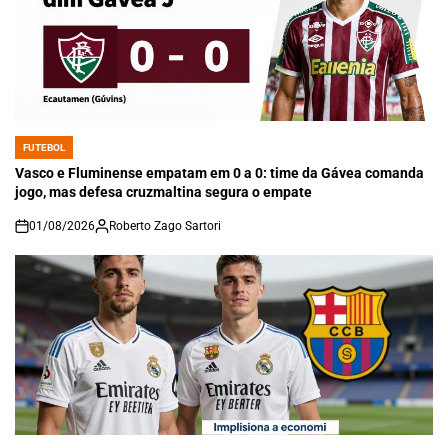
FUTEBOL
POSTED
IN
Vasco e Fluminense empatam em 0 a 0: time da Gávea comanda
jogo, mas defesa cruzmaltina segura o empate
01/08/2026
Roberto Zago Sartori
on