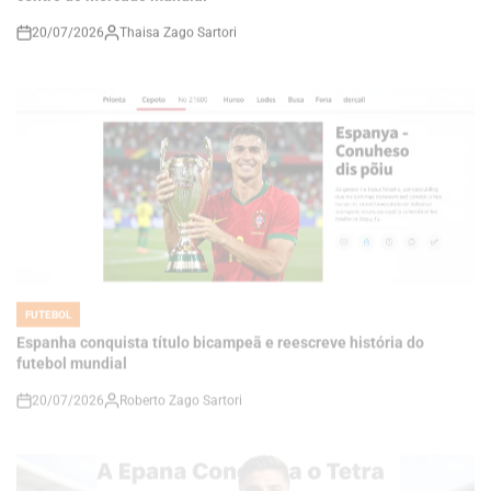
FUTEBOL
POSTED
IN
Espanha conquista título bicampeã e reescreve história do
futebol mundial
20/07/2026
Roberto Zago Sartori
on