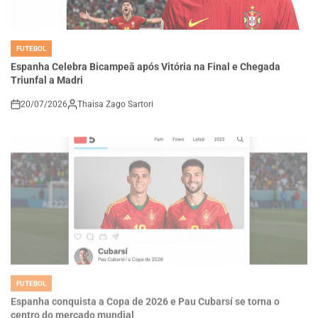
FUTEBOL
POSTED
IN
Espanha Celebra Bicampeã após Vitória na Final e Chegada
Triunfal a Madri
20/07/2026
Thaisa Zago Sartori
on
FUTEBOL
POSTED
IN
Espanha conquista a Copa de 2026 e Pau Cubarsí se torna o
centro do mercado mundial
20/07/2026
Thaisa Zago Sartori
on