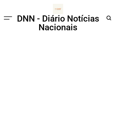
Skip
to
content
DNN - Diário Notícias
Menu
Sear
Nacionais