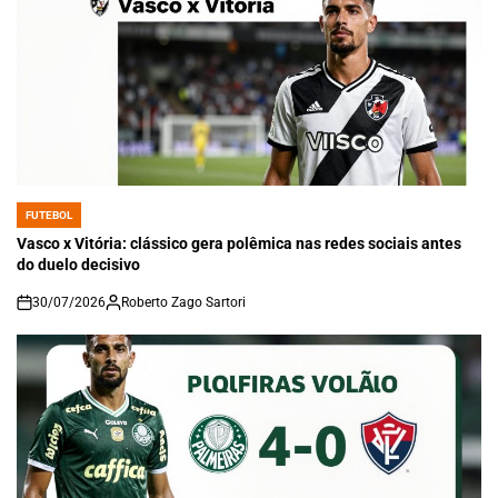
FUTEBOL
POSTED
IN
Vasco x Vitória: clássico gera polêmica nas redes sociais antes
do duelo decisivo
30/07/2026
Roberto Zago Sartori
on