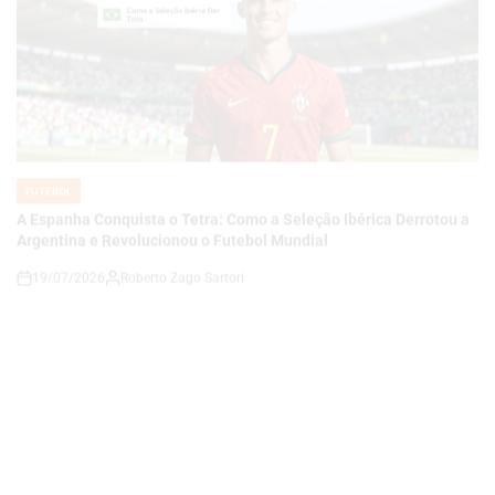
FUTEBOL
POSTED
IN
A Espanha Conquista o Tetra: Como a Seleção Ibérica Derrotou a
Argentina e Revolucionou o Futebol Mundial
19/07/2026
Roberto Zago Sartori
on
FUTEBOL
POSTED
IN
Juca Kfouri aponta bicampeão da Espanha em tarde lamentável
para a Argentina na final da Copa