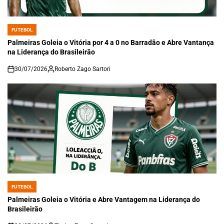
FUTEBOL
POSTED
IN
Palmeiras Goleia o Vitória por 4 a 0 no Barradão e Abre Vantança
na Liderança do Brasileirão
30/07/2026
Roberto Zago Sartori
on
FUTEBOL
POSTED
IN
Palmeiras Goleia o Vitória e Abre Vantagem na Liderança do
Brasileirão