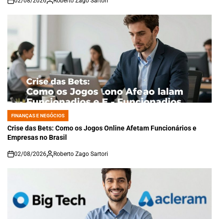
02/08/2026
Roberto Zago Sartori
on
FINANÇAS E NEGÓCIOS
POSTED
IN
Crise das Bets: Como os Jogos Online Afetam Funcionários e
Empresas no Brasil
02/08/2026
Roberto Zago Sartori
on