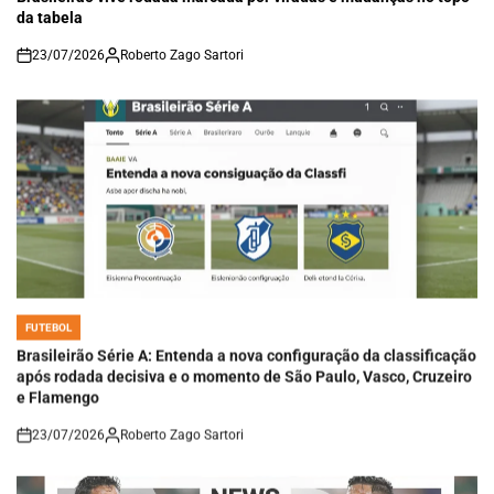
da tabela
23/07/2026
Roberto Zago Sartori
on
FUTEBOL
POSTED
IN
Brasileirão Série A: Entenda a nova configuração da classificação
após rodada decisiva e o momento de São Paulo, Vasco, Cruzeiro
e Flamengo
23/07/2026
Roberto Zago Sartori
on