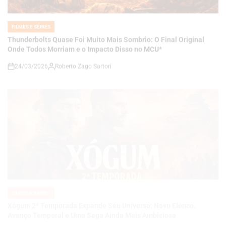
Onde Todos Morriam e o Impacto Disso no MCU*
24/03/2026
Roberto Zago Sartori
on
FILMES E SÉRIES
POSTED
IN
Xógum 2ª Temporada Expande Seu Universo: Novo Elenco,
Avanço Temporal e Uma Saga Ainda Mais Ambiciosa
24/03/2026
Roberto Zago Sartori
on