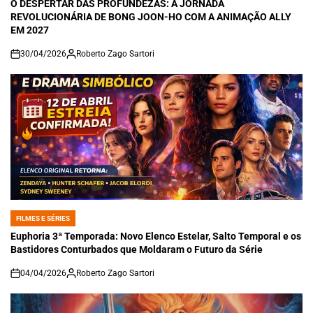
IN
O DESPERTAR DAS PROFUNDEZAS: A JORNADA
REVOLUCIONÁRIA DE BONG JOON-HO COM A ANIMAÇÃO ALLY
EM 2027
30/04/2026
Roberto Zago Sartori
on
FILMES E SÉRIES
POSTED
IN
Euphoria 3ª Temporada: Novo Elenco Estelar, Salto Temporal e os
Bastidores Conturbados que Moldaram o Futuro da Série
04/04/2026
Roberto Zago Sartori
on