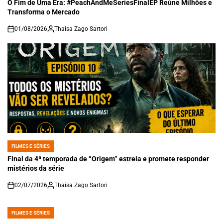
IN
O Fim de Uma Era: #PeachAndMeSeriesFinalEP Reúne Milhões e
Transforma o Mercado
01/08/2026
Thaisa Zago Sartori
on
FILMES E SÉRIES
POSTED
IN
Final da 4ª temporada de “Origem” estreia e promete responder
mistérios da série
02/07/2026
Thaisa Zago Sartori
on
FILMES E SÉRIES
POSTED