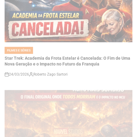
FILMES E SÉRIES
POSTED
IN
Star Trek: Academia da Frota Estelar é Cancelada: O Fim de Uma
Nova Geração e o Impacto no Futuro da Franquia
24/03/2026
Roberto Zago Sartori
on
FILMES E SÉRIES
POSTED
IN
Thunderbolts Quase Foi Muito Mais Sombrio: O Final Original