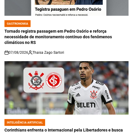
GASTRONOMIA
POSTED
IN
Tornado registra passagem em Pedro Osório e reforça
necessidade de monitoramento contínuo dos fenômenos
climáticos no RS
07/08/2026
Thaisa Zago Sartori
on
INTELIGÊNCIA ARTIFICIAL
POSTED
IN
Corinthians enfrenta o Internacional pela Libertadores e busca