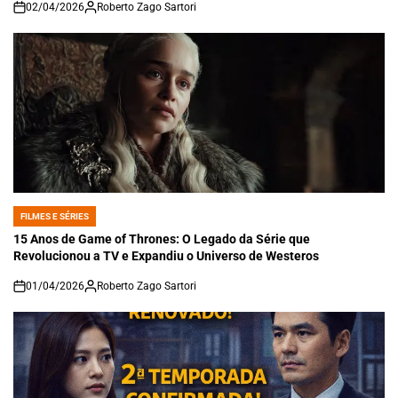
02/04/2026
Roberto Zago Sartori
on
FILMES E SÉRIES
POSTED
IN
15 Anos de Game of Thrones: O Legado da Série que
Revolucionou a TV e Expandiu o Universo de Westeros
01/04/2026
Roberto Zago Sartori
on