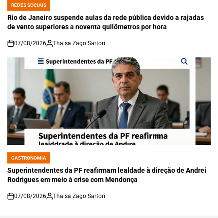
REDES SOCIAIS
POSTED
IN
Rio de Janeiro suspende aulas da rede pública devido a rajadas
de vento superiores a noventa quilômetros por hora
07/08/2026
Thaisa Zago Sartori
on
GASTRONOMIA
POSTED
IN
Superintendentes da PF reafirmam lealdade à direção de Andrei
Rodrigues em meio à crise com Mendonça
07/08/2026
Thaisa Zago Sartori
on