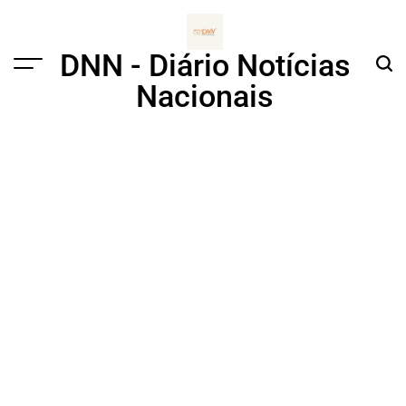
Skip
to
content
DNN - Diário Notícias
Menu
Sear
Nacionais