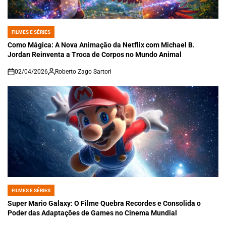
FILMES E SÉRIES
POSTED
IN
Como Mágica: A Nova Animação da Netflix com Michael B.
Jordan Reinventa a Troca de Corpos no Mundo Animal
02/04/2026
Roberto Zago Sartori
on
FILMES E SÉRIES
POSTED
IN
Super Mario Galaxy: O Filme Quebra Recordes e Consolida o
Poder das Adaptações de Games no Cinema Mundial