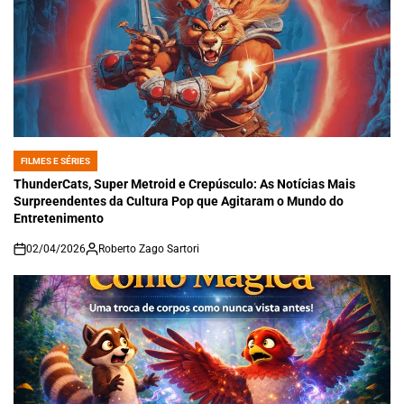
FILMES E SÉRIES
POSTED
IN
ThunderCats, Super Metroid e Crepúsculo: As Notícias Mais
Surpreendentes da Cultura Pop que Agitaram o Mundo do
Entretenimento
02/04/2026
Roberto Zago Sartori
on