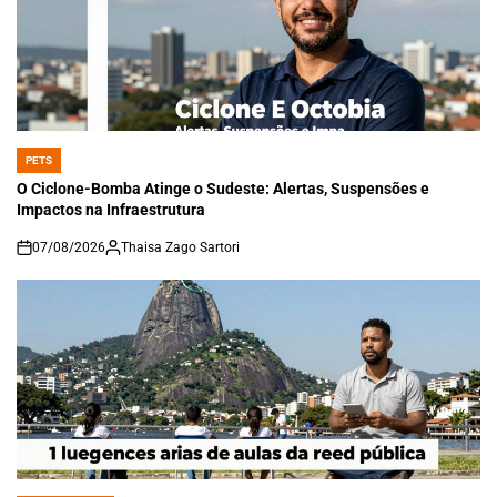
PETS
POSTED
IN
O Ciclone-Bomba Atinge o Sudeste: Alertas, Suspensões e
Impactos na Infraestrutura
07/08/2026
Thaisa Zago Sartori
on