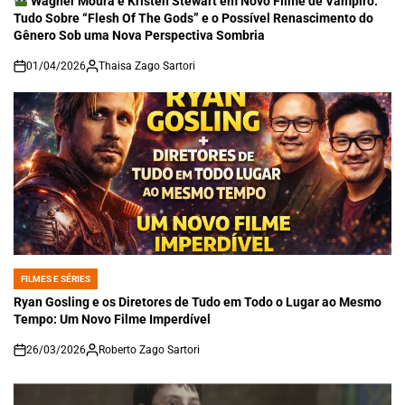
Wagner Moura e Kristen Stewart em Novo Filme de Vampiro:
Tudo Sobre “Flesh Of The Gods” e o Possível Renascimento do
Gênero Sob uma Nova Perspectiva Sombria
01/04/2026
Thaisa Zago Sartori
on
FILMES E SÉRIES
POSTED
IN
Ryan Gosling e os Diretores de Tudo em Todo o Lugar ao Mesmo
Tempo: Um Novo Filme Imperdível
26/03/2026
Roberto Zago Sartori
on