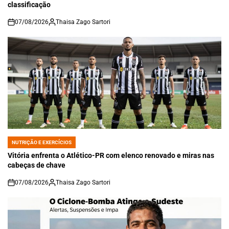
classificação
07/08/2026
Thaisa Zago Sartori
on
NUTRIÇÃO E EXERCÍCIOS
POSTED
IN
Vitória enfrenta o Atlético-PR com elenco renovado e miras nas
cabeças de chave
07/08/2026
Thaisa Zago Sartori
on