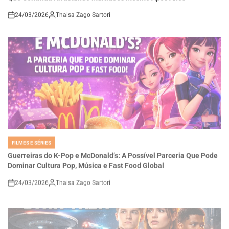
24/03/2026
Thaisa Zago Sartori
on
FILMES E SÉRIES
POSTED
IN
Guerreiras do K-Pop e McDonald’s: A Possível Parceria Que Pode
Dominar Cultura Pop, Música e Fast Food Global
24/03/2026
Thaisa Zago Sartori
on