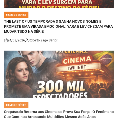
FILMES E SÉRIES
POSTED
IN
THE LAST OF US TEMPORADA 3 GANHA NOVOS NOMES E
PROMETE UMA VIRADA EMOCIONAL: YARA E LEV CHEGAM PARA
MUDAR TUDO NA SÉRIE
24/03/2026
Roberto Zago Sartori
on
FILMES E SÉRIES
POSTED
IN
Crepúsculo Retorna aos Cinemas e Prova Sua Força: O Fenômeno
Que Continua Arrastando Multidões Mesmo Após Anos