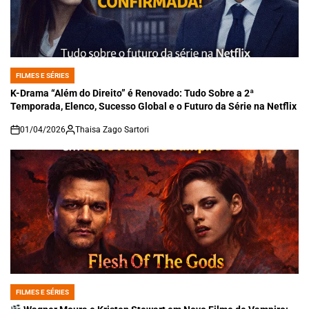
FILMES E SÉRIES
POSTED
IN
K-Drama “Além do Direito” é Renovado: Tudo Sobre a 2ª
Temporada, Elenco, Sucesso Global e o Futuro da Série na Netflix
01/04/2026
Thaisa Zago Sartori
on
FILMES E SÉRIES
POSTED
IN