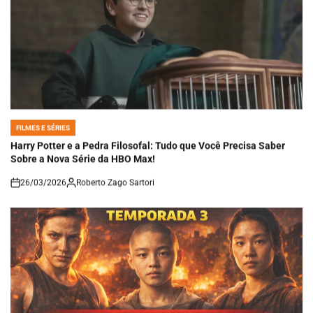
FILMES E SÉRIES
POSTED
IN
Harry Potter e a Pedra Filosofal: Tudo que Você Precisa Saber
Sobre a Nova Série da HBO Max!
26/03/2026
Roberto Zago Sartori
on