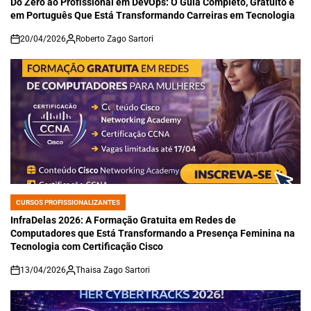
Do Zero ao Profissional em DevOps: O Guia Completo, Gratuito e
em Português Que Está Transformando Carreiras em Tecnologia
20/04/2026
Roberto Zago Sartori
on
CURSOS PROFISSIONALIZANTES
POSTED
IN
InfraDelas 2026: A Formação Gratuita em Redes de
Computadores que Está Transformando a Presença Feminina na
Tecnologia com Certificação Cisco
13/04/2026
Thaisa Zago Sartori
on