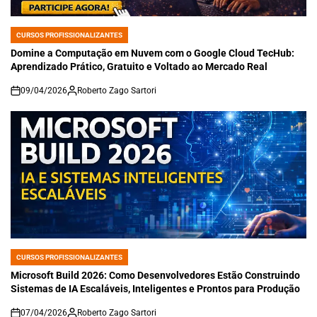
CURSOS PROFISSIONALIZANTES
POSTED
IN
Domine a Computação em Nuvem com o Google Cloud TecHub:
Aprendizado Prático, Gratuito e Voltado ao Mercado Real
09/04/2026
Roberto Zago Sartori
on
CURSOS PROFISSIONALIZANTES
POSTED
IN
Microsoft Build 2026: Como Desenvolvedores Estão Construindo
Sistemas de IA Escaláveis, Inteligentes e Prontos para Produção
07/04/2026
Roberto Zago Sartori