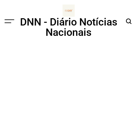
Skip
to
content
DNN - Diário Notícias
Menu
Sear
Nacionais