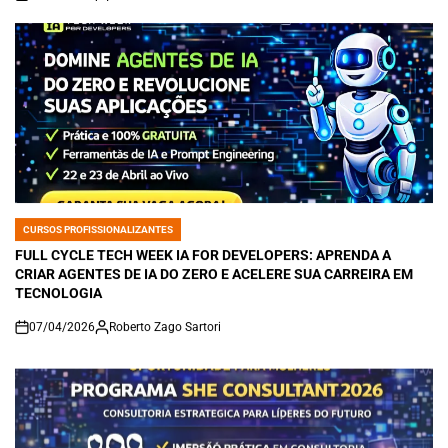
on
CURSOS PROFISSIONALIZANTES
POSTED
IN
FULL CYCLE TECH WEEK IA FOR DEVELOPERS: APRENDA A
CRIAR AGENTES DE IA DO ZERO E ACELERE SUA CARREIRA EM
TECNOLOGIA
07/04/2026
Roberto Zago Sartori
on