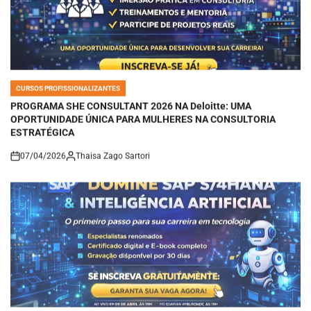
CURSOS PROFISSIONALIZANTES
POSTED
IN
PROGRAMA SHE CONSULTANT 2026 NA Deloitte: UMA
OPORTUNIDADE ÚNICA PARA MULHERES NA CONSULTORIA
ESTRATÉGICA
07/04/2026
Thaisa Zago Sartori
on
CURSOS PROFISSIONALIZANTES