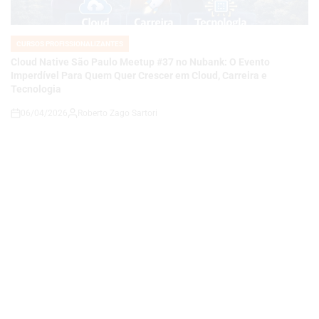
Imperdível Para Quem Quer Crescer em Cloud, Carreira e
Tecnologia
06/04/2026
Roberto Zago Sartori
on
CURSOS PROFISSIONALIZANTES
POSTED
IN
Tech Made in Brazil: Como Eventos Sobre Cloud, Infraestrutura e
Inovação Nacional Estão Impulsionando o Futuro da Tecnologia
no Brasil
06/04/2026
Roberto Zago Sartori
on