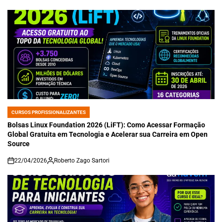
CURSOS PROFISSIONALIZANTES
POSTED
IN
Bolsas Linux Foundation 2026 (LiFT): Como Acessar Formação
Global Gratuita em Tecnologia e Acelerar sua Carreira em Open
Source
22/04/2026
Roberto Zago Sartori
on