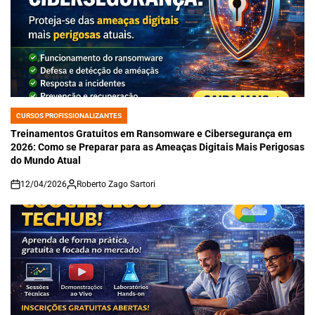
CURSOS PROFISSIONALIZANTES
POSTED
IN
Treinamentos Gratuitos em Ransomware e Cibersegurança em
2026: Como se Preparar para as Ameaças Digitais Mais Perigosas
do Mundo Atual
12/04/2026
Roberto Zago Sartori
on