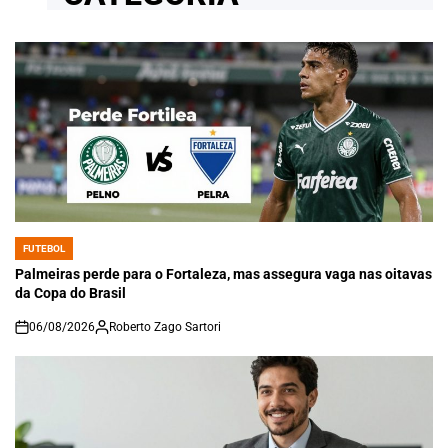
FUTEBOL
POSTED
IN
Palmeiras perde para o Fortaleza, mas assegura vaga nas oitavas
da Copa do Brasil
06/08/2026
Roberto Zago Sartori
on