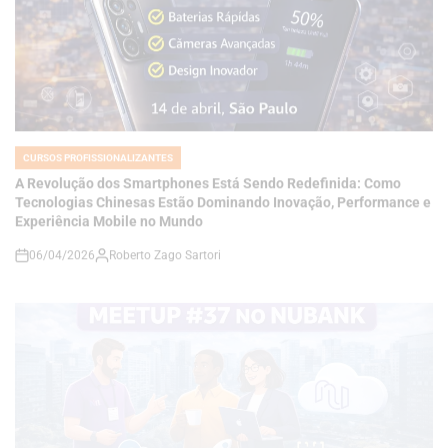
CURSOS PROFISSIONALIZANTES
POSTED
IN
A Revolução dos Smartphones Está Sendo Redefinida: Como
Tecnologias Chinesas Estão Dominando Inovação, Performance e
Experiência Mobile no Mundo
06/04/2026
Roberto Zago Sartori
on
CURSOS PROFISSIONALIZANTES
POSTED
IN
Cloud Native São Paulo Meetup #37 no Nubank: O Evento