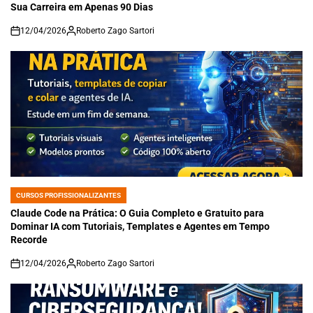
Sua Carreira em Apenas 90 Dias
12/04/2026
Roberto Zago Sartori
on
CURSOS PROFISSIONALIZANTES
POSTED
IN
Claude Code na Prática: O Guia Completo e Gratuito para
Dominar IA com Tutoriais, Templates e Agentes em Tempo
Recorde
12/04/2026
Roberto Zago Sartori
on