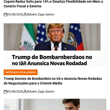
IN
Copom Reduz Selic para 14% e Sinaliza Flexibilidade em Meio a
Cenário Fiscal e Externo
03/08/2026
Roberto Zago Sartori
on
NOTÍCIAS E ATUALIZADES
POSTED
IN
Trump Desiste de Bombardeio no Irã e Anuncia Novas Rodadas
de Negociações para o Oriente Médio
02/08/2026
Roberto Zago Sartori
on