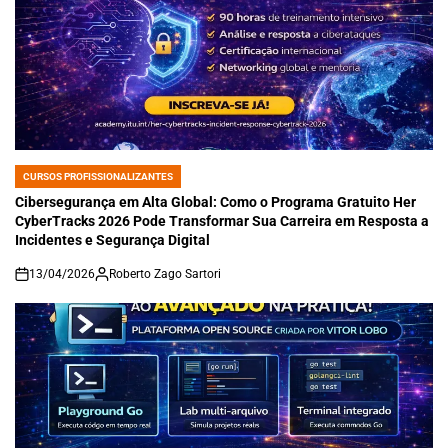
CURSOS PROFISSIONALIZANTES
POSTED
IN
Cibersegurança em Alta Global: Como o Programa Gratuito Her
CyberTracks 2026 Pode Transformar Sua Carreira em Resposta a
Incidentes e Segurança Digital
13/04/2026
Roberto Zago Sartori
on