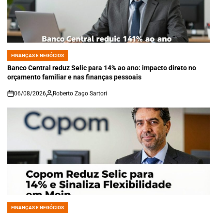
FINANÇAS E NEGÓCIOS
POSTED
IN
Banco Central reduz Selic para 14% ao ano: impacto direto no
orçamento familiar e nas finanças pessoais
06/08/2026
Roberto Zago Sartori
on
FINANÇAS E NEGÓCIOS
POSTED