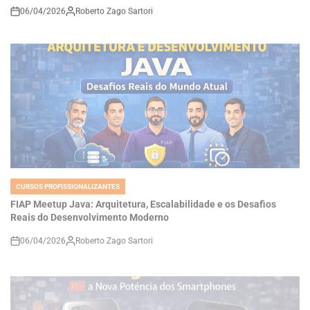
CURSOS PROFISSIONALIZANTES
POSTED
IN
FIAP Meetup Java: Arquitetura, Escalabilidade e os Desafios
Reais do Desenvolvimento Moderno
06/04/2026
Roberto Zago Sartori
on