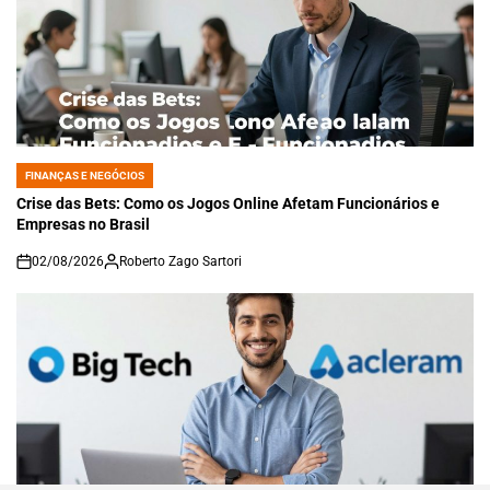
FINANÇAS E NEGÓCIOS
POSTED
IN
Crise das Bets: Como os Jogos Online Afetam Funcionários e
Empresas no Brasil
02/08/2026
Roberto Zago Sartori
on