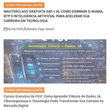
POSTED
IN
MASTERCLASS GRATUITA SAP + IA: COMO DOMINAR S/4HANA,
BTP E INTELIGÊNCIA ARTIFICIAL PARA ACELERAR SUA
CARREIRA EM TECNOLOGIA
06/04/2026
Roberto Zago Sartori
on
CURSOS PROFISSIONALIZANTES
POSTED
IN
Cursos Gratuitos da FGV: Como Aprender Ciência de Dados, IA,
Cibersegurança e Tecnologia Pode Transformar Sua Carreira no
Mercado Digital
06/04/2026
Roberto Zago Sartori
on