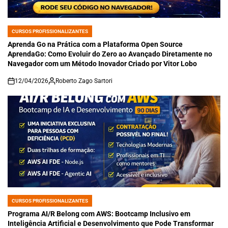
CURSOS PROFISSIONALIZANTES
POSTED
IN
Aprenda Go na Prática com a Plataforma Open Source
AprendaGo: Como Evoluir do Zero ao Avançado Diretamente no
Navegador com um Método Inovador Criado por Vitor Lobo
12/04/2026
Roberto Zago Sartori
on
CURSOS PROFISSIONALIZANTES
POSTED
IN
Programa AI/R Belong com AWS: Bootcamp Inclusivo em
Inteligência Artificial e Desenvolvimento que Pode Transformar