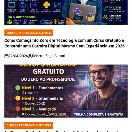
CURSOS PROFISSIONALIZANTES
POSTED
IN
Como Começar do Zero em Tecnologia com um Curso Gratuito e
Construir uma Carreira Digital Mesmo Sem Experiência em 2026
22/04/2026
Roberto Zago Sartori
on
CURSOS PROFISSIONALIZANTES
POSTED
IN