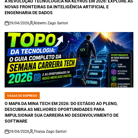
A REVOLUÇÃO TECNOLÓGICA NA KEYRUS EM 2026: EXPLORE AS
NOVAS FRONTEIRAS DA INTELIGÊNCIA ARTIFICIAL E
ENGENHARIA DE DADOS
29/04/2026
Roberto Zago Sartori
on
VAGAS DE EMPREGO
POSTED
IN
O MAPA DA MINA TECH EM 2026: DO ESTÁGIO AO PLENO,
DESCUBRA AS MELHORES OPORTUNIDADES PARA
IMPULSIONAR SUA CARREIRA NO DESENVOLVIMENTO DE
SOFTWARE
29/04/2026
Thaisa Zago Sartori
on