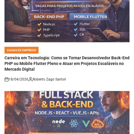
VAGAS DE EMPREGO
POSTED
IN
Carreira em Tecnologia: Como se Tornar Desenvolvedor Back-End
PHP ou Mobile Flutter Pleno e Atuar em Projetos Escaláveis no
Mercado Digital
18/04/2026
Roberto Zago Sartori
on