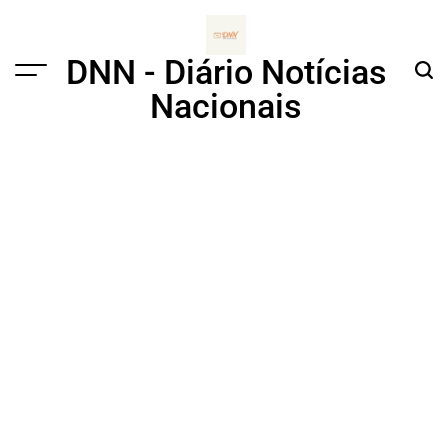
Skip
to
content
DNN - Diário Notícias
Menu
Sear
Nacionais