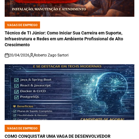
VAGAS DE EMPREGO
POSTED
IN
Técnico de TI Júnior: Como Iniciar Sua Carreira em Suporte,
Infraestrutura e Redes em um Ambiente Profissional de Alto
Crescimento
20/04/2026
Roberto Zago Sartori
on
VAGAS DE EMPREGO
POSTED
IN
COMO CONQUISTAR UMA VAGA DE DESENVOLVEDOR