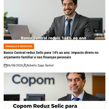
FINANÇAS E NEGÓCIOS
POSTED
IN
Banco Central reduz Selic para 14% ao ano: impacto direto no
orçamento familiar e nas finanças pessoais
06/08/2026
Roberto Zago Sartori
on