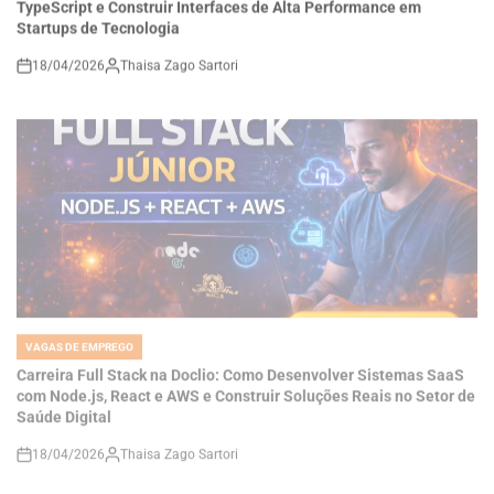
18/04/2026
Thaisa Zago Sartori
on
VAGAS DE EMPREGO
POSTED
IN
Carreira Full Stack na Doclio: Como Desenvolver Sistemas SaaS
com Node.js, React e AWS e Construir Soluções Reais no Setor de
Saúde Digital
18/04/2026
Thaisa Zago Sartori
on