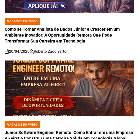
VAGAS DE EMPREGO
POSTED
IN
Como se Tornar Analista de Dados Júnior e Crescer em um
Ambiente Inovador: A Oportunidade Remota Que Pode
Transformar Sua Carreira em Tecnologia
20/04/2026
Roberto Zago Sartori
on
VAGAS DE EMPREGO
POSTED
IN
Junior Software Engineer Remoto: Como Entrar em uma Empresa
AI-First e Construir uma Carreira Sólida em Tecnologia Global