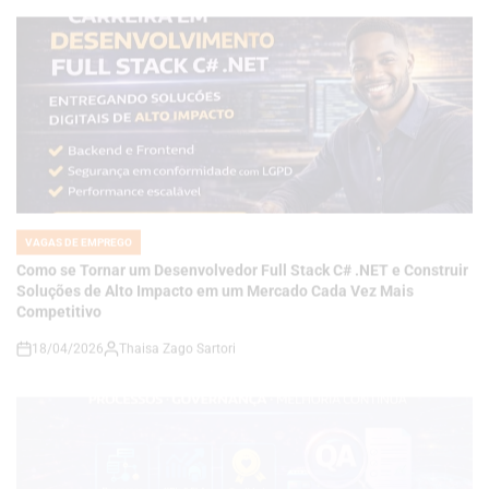
VAGAS DE EMPREGO
POSTED
IN
Como se Tornar um Desenvolvedor Full Stack C# .NET e Construir
Soluções de Alto Impacto em um Mercado Cada Vez Mais
Competitivo
18/04/2026
Thaisa Zago Sartori
on