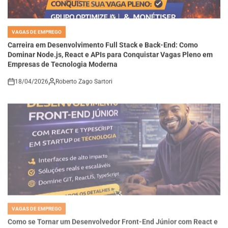
VAGAS DE EMPREGO
POSTED
IN
Carreira em Desenvolvimento Full Stack e Back-End: Como
Dominar Node.js, React e APIs para Conquistar Vagas Pleno em
Empresas de Tecnologia Moderna
18/04/2026
Roberto Zago Sartori
on
VAGAS DE EMPREGO
POSTED
IN
Como se Tornar um Desenvolvedor Front-End Júnior com React e
TypeScript e Construir Interfaces de Alta Performance em
Startups de Tecnologia