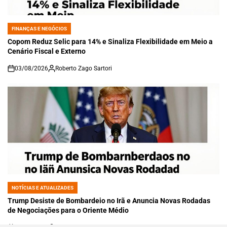
FINANÇAS E NEGÓCIOS
POSTED
IN
Copom Reduz Selic para 14% e Sinaliza Flexibilidade em Meio a
Cenário Fiscal e Externo
03/08/2026
Roberto Zago Sartori
on
NOTÍCIAS E ATUALIZADES
POSTED
IN
Trump Desiste de Bombardeio no Irã e Anuncia Novas Rodadas
de Negociações para o Oriente Médio