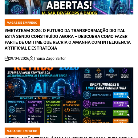
VAGAS DE EMPREGO
POSTED
IN
#METATEAM 2026: O FUTURO DA TRANSFORMAÇÃO DIGITAL
ESTÁ SENDO CONSTRUÍDO AGORA – DESCUBRA COMO FAZER
PARTE DE UM TIME QUE RECRIA O AMANHÃ COM INTELIGÊNCIA
ARTIFICIAL E ESTRATÉGIA
29/04/2026
Thaisa Zago Sartori
on
VAGAS DE EMPREGO
POSTED
IN