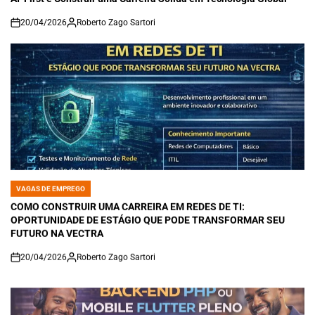
20/04/2026
Roberto Zago Sartori
on
VAGAS DE EMPREGO
POSTED
IN
COMO CONSTRUIR UMA CARREIRA EM REDES DE TI:
OPORTUNIDADE DE ESTÁGIO QUE PODE TRANSFORMAR SEU
FUTURO NA VECTRA
20/04/2026
Roberto Zago Sartori
on