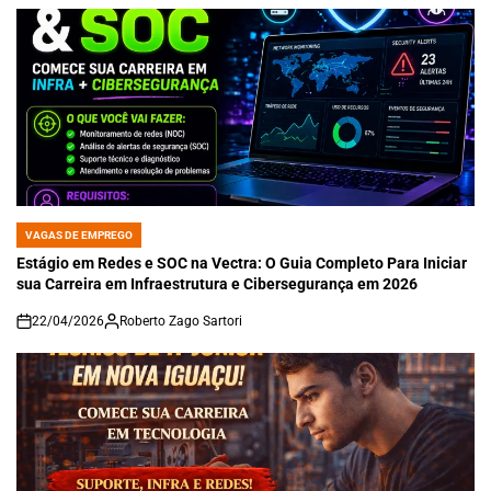
VAGAS DE EMPREGO
POSTED
IN
Estágio em Redes e SOC na Vectra: O Guia Completo Para Iniciar
sua Carreira em Infraestrutura e Cibersegurança em 2026
22/04/2026
Roberto Zago Sartori
on