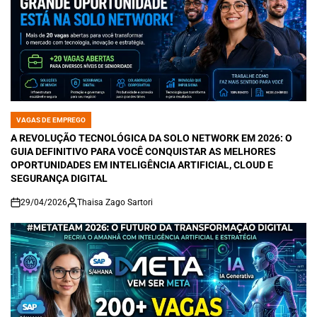
VAGAS DE EMPREGO
POSTED
IN
A REVOLUÇÃO TECNOLÓGICA DA SOLO NETWORK EM 2026: O
GUIA DEFINITIVO PARA VOCÊ CONQUISTAR AS MELHORES
OPORTUNIDADES EM INTELIGÊNCIA ARTIFICIAL, CLOUD E
SEGURANÇA DIGITAL
29/04/2026
Thaisa Zago Sartori
on