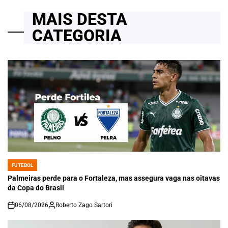
MAIS DESTA
CATEGORIA
FUTEBOL
POSTED
IN
Palmeiras perde para o Fortaleza, mas assegura vaga nas oitavas
da Copa do Brasil
06/08/2026
Roberto Zago Sartori
on