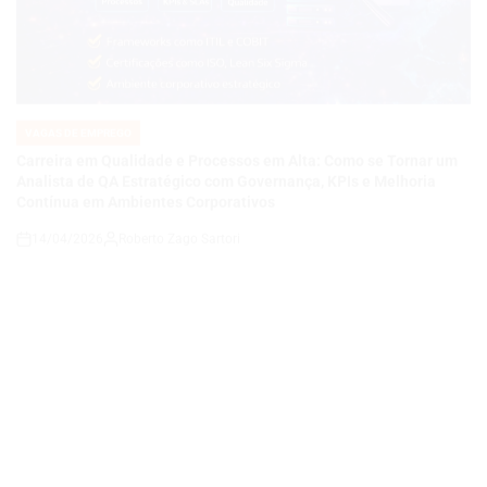
VAGAS DE EMPREGO
POSTED
IN
Carreira em Qualidade e Processos em Alta: Como se Tornar um
Analista de QA Estratégico com Governança, KPIs e Melhoria
Contínua em Ambientes Corporativos
14/04/2026
Roberto Zago Sartori
on
VAGAS DE EMPREGO
POSTED
IN
COMO SE TORNAR UM ANALISTA DE QA JÚNIOR E CONSTRUIR
UMA CARREIRA EM QUALIDADE DE SOFTWARE EM UMA
EMPRESA DE TECNOLOGIA E ENERGIA EM EXPANSÃO