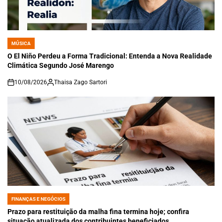
MÚSICA
POSTED
IN
O El Niño Perdeu a Forma Tradicional: Entenda a Nova Realidade
Climática Segundo José Marengo
10/08/2026
Thaisa Zago Sartori
on
FINANÇAS E NEGÓCIOS
POSTED
IN
Prazo para restituição da malha fina termina hoje; confira
situação atualizada dos contribuintes beneficiados