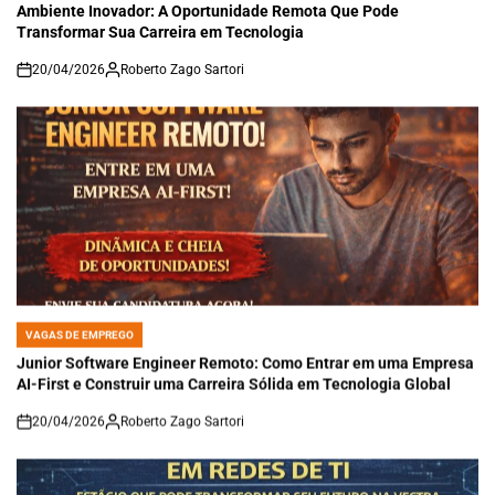
Ambiente Inovador: A Oportunidade Remota Que Pode
Transformar Sua Carreira em Tecnologia
20/04/2026
Roberto Zago Sartori
on
VAGAS DE EMPREGO
POSTED
IN
Junior Software Engineer Remoto: Como Entrar em uma Empresa
AI-First e Construir uma Carreira Sólida em Tecnologia Global
20/04/2026
Roberto Zago Sartori
on