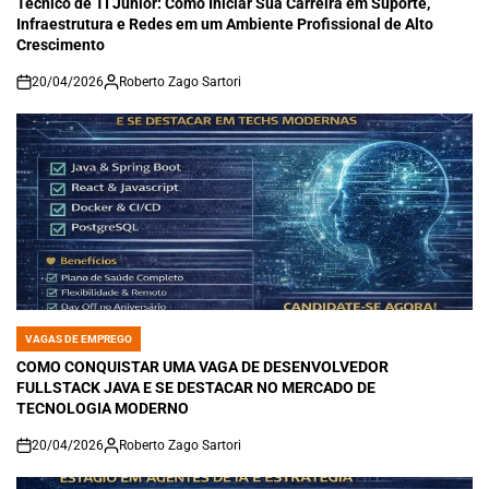
Técnico de TI Júnior: Como Iniciar Sua Carreira em Suporte,
Infraestrutura e Redes em um Ambiente Profissional de Alto
Crescimento
20/04/2026
Roberto Zago Sartori
on
VAGAS DE EMPREGO
POSTED
IN
COMO CONQUISTAR UMA VAGA DE DESENVOLVEDOR
FULLSTACK JAVA E SE DESTACAR NO MERCADO DE
TECNOLOGIA MODERNO
20/04/2026
Roberto Zago Sartori
on