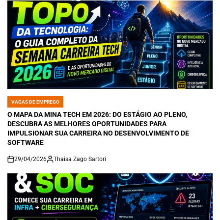
VAGAS DE EMPREGO
POSTED
IN
O MAPA DA MINA TECH EM 2026: DO ESTÁGIO AO PLENO,
DESCUBRA AS MELHORES OPORTUNIDADES PARA
IMPULSIONAR SUA CARREIRA NO DESENVOLVIMENTO DE
SOFTWARE
29/04/2026
Thaisa Zago Sartori
on