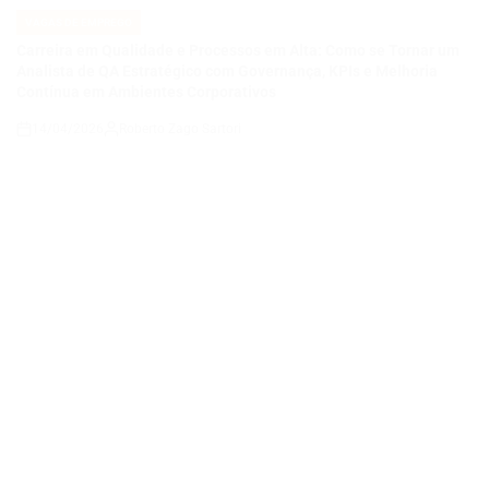
14/04/2026
Roberto Zago Sartori
on
VAGAS DE EMPREGO
POSTED
IN
COMO SE TORNAR UM ANALISTA DE QA JÚNIOR E CONSTRUIR
UMA CARREIRA EM QUALIDADE DE SOFTWARE EM UMA
EMPRESA DE TECNOLOGIA E ENERGIA EM EXPANSÃO
14/04/2026
Thaisa Zago Sartori
on