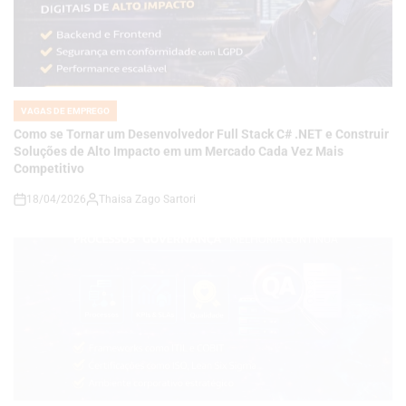
VAGAS DE EMPREGO
POSTED
IN
Como se Tornar um Desenvolvedor Full Stack C# .NET e Construir
Soluções de Alto Impacto em um Mercado Cada Vez Mais
Competitivo
18/04/2026
Thaisa Zago Sartori
on
VAGAS DE EMPREGO
POSTED
IN
Carreira em Qualidade e Processos em Alta: Como se Tornar um
Analista de QA Estratégico com Governança, KPIs e Melhoria
Contínua em Ambientes Corporativos