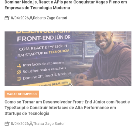
18/04/2026
Roberto Zago Sartori
on
VAGAS DE EMPREGO
POSTED
IN
Como se Tornar um Desenvolvedor Front-End Júnior com React e
TypeScript e Construir Interfaces de Alta Performance em
Startups de Tecnologia
18/04/2026
Thaisa Zago Sartori
on