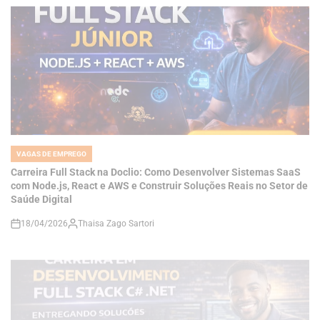
VAGAS DE EMPREGO
POSTED
IN
Carreira Full Stack na Doclio: Como Desenvolver Sistemas SaaS
com Node.js, React e AWS e Construir Soluções Reais no Setor de
Saúde Digital
18/04/2026
Thaisa Zago Sartori
on