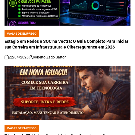
VAGAS DE EMPREGO
POSTED
IN
Estágio em Redes e SOC na Vectra: O Guia Completo Para Iniciar
sua Carreira em Infraestrutura e Cibersegurança em 2026
22/04/2026
Roberto Zago Sartori
on
VAGAS DE EMPREGO
POSTED
IN