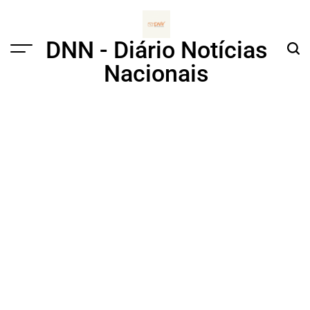
Skip
to
content
DNN - Diário Notícias
Menu
Sear
Nacionais