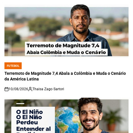
FUTEBOL
POSTED
IN
Terremoto de Magnitude 7,4 Abala a Colômbia e Muda o Cenário
da América Latina
10/08/2026
Thaisa Zago Sartori
on