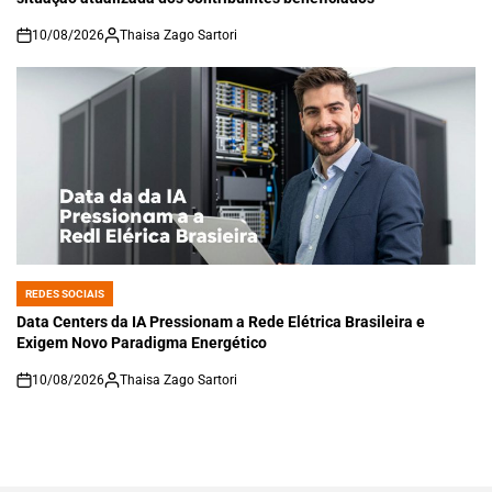
10/08/2026
Thaisa Zago Sartori
on
REDES SOCIAIS
POSTED
IN
Data Centers da IA Pressionam a Rede Elétrica Brasileira e
Exigem Novo Paradigma Energético
10/08/2026
Thaisa Zago Sartori
on