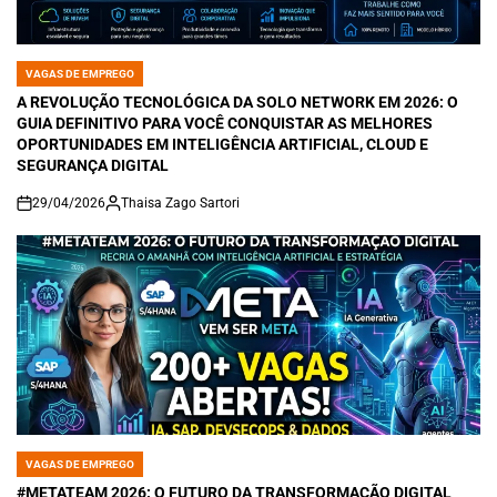
VAGAS DE EMPREGO
POSTED
IN
A REVOLUÇÃO TECNOLÓGICA DA SOLO NETWORK EM 2026: O
GUIA DEFINITIVO PARA VOCÊ CONQUISTAR AS MELHORES
OPORTUNIDADES EM INTELIGÊNCIA ARTIFICIAL, CLOUD E
SEGURANÇA DIGITAL
29/04/2026
Thaisa Zago Sartori
on
VAGAS DE EMPREGO
POSTED
IN
#METATEAM 2026: O FUTURO DA TRANSFORMAÇÃO DIGITAL