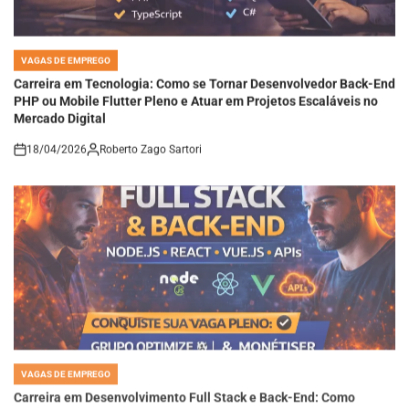
VAGAS DE EMPREGO
POSTED
IN
Carreira em Tecnologia: Como se Tornar Desenvolvedor Back-End
PHP ou Mobile Flutter Pleno e Atuar em Projetos Escaláveis no
Mercado Digital
18/04/2026
Roberto Zago Sartori
on
VAGAS DE EMPREGO
POSTED
IN
Carreira em Desenvolvimento Full Stack e Back-End: Como
Dominar Node.js, React e APIs para Conquistar Vagas Pleno em
Empresas de Tecnologia Moderna