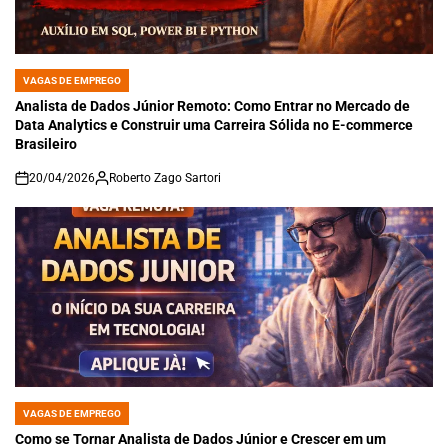
VAGAS DE EMPREGO
POSTED
IN
Analista de Dados Júnior Remoto: Como Entrar no Mercado de
Data Analytics e Construir uma Carreira Sólida no E-commerce
Brasileiro
20/04/2026
Roberto Zago Sartori
on
VAGAS DE EMPREGO
POSTED
IN
Como se Tornar Analista de Dados Júnior e Crescer em um