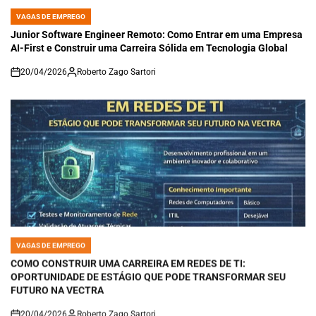
VAGAS DE EMPREGO
POSTED
IN
Junior Software Engineer Remoto: Como Entrar em uma Empresa
AI-First e Construir uma Carreira Sólida em Tecnologia Global
20/04/2026
Roberto Zago Sartori
on
VAGAS DE EMPREGO
POSTED
IN
COMO CONSTRUIR UMA CARREIRA EM REDES DE TI:
OPORTUNIDADE DE ESTÁGIO QUE PODE TRANSFORMAR SEU
FUTURO NA VECTRA
20/04/2026
Roberto Zago Sartori
on