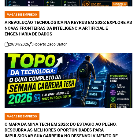
VAGAS DE EMPREGO
POSTED
IN
A REVOLUÇÃO TECNOLÓGICA NA KEYRUS EM 2026: EXPLORE AS
NOVAS FRONTEIRAS DA INTELIGÊNCIA ARTIFICIAL E
ENGENHARIA DE DADOS
29/04/2026
Roberto Zago Sartori
on
VAGAS DE EMPREGO
POSTED
IN
O MAPA DA MINA TECH EM 2026: DO ESTÁGIO AO PLENO,
DESCUBRA AS MELHORES OPORTUNIDADES PARA
IMPULSIONAR SUA CARREIRA NO DESENVOLVIMENTO DE