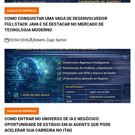
VAGAS DE EMPREGO
POSTED
IN
COMO CONQUISTAR UMA VAGA DE DESENVOLVEDOR
FULLSTACK JAVA E SE DESTACAR NO MERCADO DE
TECNOLOGIA MODERNO
20/04/2026
Roberto Zago Sartori
on
VAGAS DE EMPREGO
POSTED
IN
COMO ENTRAR NO UNIVERSO DE IA E NEGÓCIOS:
OPORTUNIDADE DE ESTÁGIO EM AI AGENTS QUE PODE
ACELERAR SUA CARREIRA NO ITAÚ