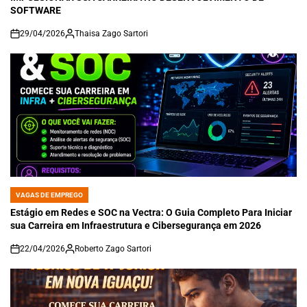
SOFTWARE
29/04/2026
Thaisa Zago Sartori
on
VAGAS DE EMPREGO
POSTED
IN
Estágio em Redes e SOC na Vectra: O Guia Completo Para Iniciar
sua Carreira em Infraestrutura e Cibersegurança em 2026
22/04/2026
Roberto Zago Sartori
on