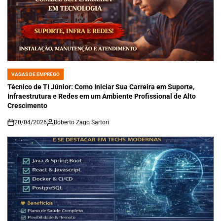
VAGAS DE EMPREGO
POSTED
IN
Técnico de TI Júnior: Como Iniciar Sua Carreira em Suporte,
Infraestrutura e Redes em um Ambiente Profissional de Alto
Crescimento
20/04/2026
Roberto Zago Sartori
on