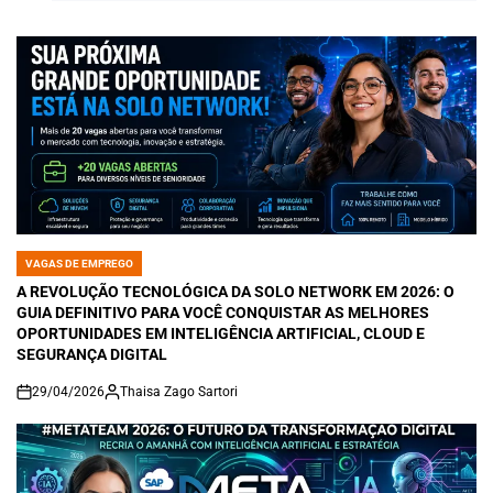
VAGAS DE EMPREGO
POSTED
IN
A REVOLUÇÃO TECNOLÓGICA DA SOLO NETWORK EM 2026: O
GUIA DEFINITIVO PARA VOCÊ CONQUISTAR AS MELHORES
OPORTUNIDADES EM INTELIGÊNCIA ARTIFICIAL, CLOUD E
SEGURANÇA DIGITAL
29/04/2026
Thaisa Zago Sartori
on