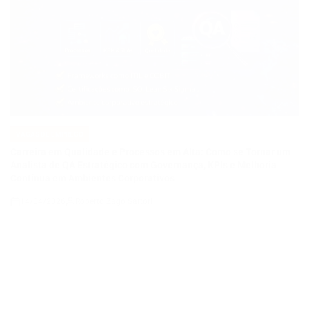
VAGAS DE EMPREGO
POSTED
IN
Carreira em Qualidade e Processos em Alta: Como se Tornar um
Analista de QA Estratégico com Governança, KPIs e Melhoria
Contínua em Ambientes Corporativos
14/04/2026
Roberto Zago Sartori
on
VAGAS DE EMPREGO
POSTED