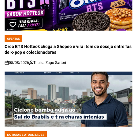
OFERTAS
POSTED
IN
Oreo BTS Hotteok chega à Shopee e vira item de desejo entre fãs
de K-pop e colecionadores
05/08/2026
Thaisa Zago Sartori
on
NOTÍCIAS E ATUALIZADES
POSTED