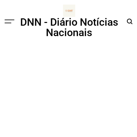
Skip
to
content
DNN - Diário Notícias
Menu
Sear
Nacionais