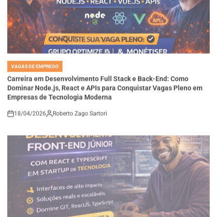
VAGAS DE EMPREGO
POSTED
IN
Carreira em Desenvolvimento Full Stack e Back-End: Como
Dominar Node.js, React e APIs para Conquistar Vagas Pleno em
Empresas de Tecnologia Moderna
18/04/2026
Roberto Zago Sartori
on
VAGAS DE EMPREGO
POSTED