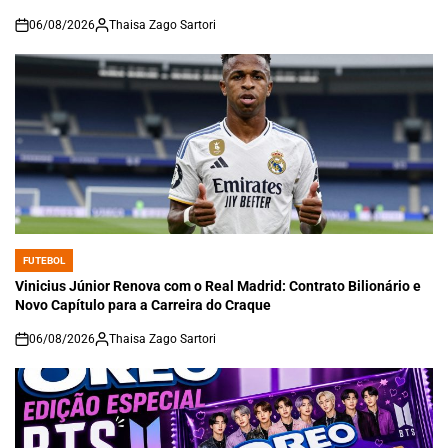
06/08/2026
Thaisa Zago Sartori
on
FUTEBOL
POSTED
IN
Vinicius Júnior Renova com o Real Madrid: Contrato Bilionário e
Novo Capítulo para a Carreira do Craque
06/08/2026
Thaisa Zago Sartori
on