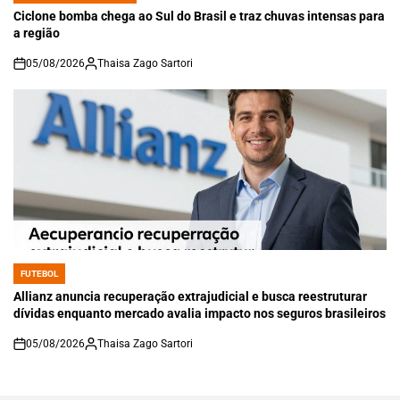
IN
Ciclone bomba chega ao Sul do Brasil e traz chuvas intensas para
a região
05/08/2026
Thaisa Zago Sartori
on
FUTEBOL
POSTED
IN
Allianz anuncia recuperação extrajudicial e busca reestruturar
dívidas enquanto mercado avalia impacto nos seguros brasileiros
05/08/2026
Thaisa Zago Sartori
on