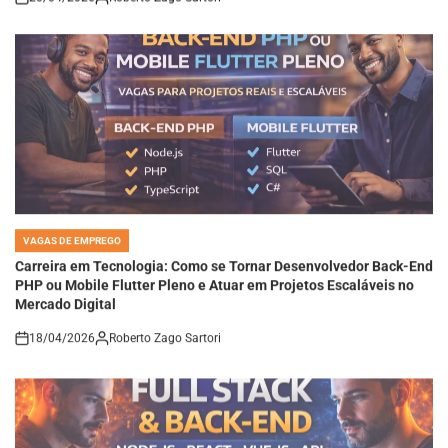
VAGAS DE EMPREGO
POSTED
IN
Carreira em Tecnologia: Como se Tornar Desenvolvedor Back-End
PHP ou Mobile Flutter Pleno e Atuar em Projetos Escaláveis no
Mercado Digital
18/04/2026
Roberto Zago Sartori
on