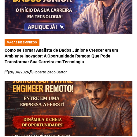
VAGAS DE EMPREGO
POSTED
IN
Como se Tornar Analista de Dados Júnior e Crescer em um
Ambiente Inovador: A Oportunidade Remota Que Pode
Transformar Sua Carreira em Tecnologia
20/04/2026
Roberto Zago Sartori
on