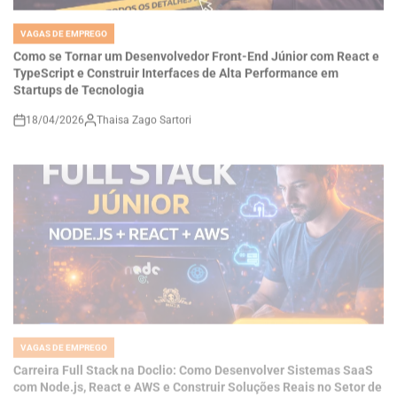
IN
Como se Tornar um Desenvolvedor Front-End Júnior com React e
TypeScript e Construir Interfaces de Alta Performance em
Startups de Tecnologia
18/04/2026
Thaisa Zago Sartori
on
VAGAS DE EMPREGO
POSTED
IN
Carreira Full Stack na Doclio: Como Desenvolver Sistemas SaaS
com Node.js, React e AWS e Construir Soluções Reais no Setor de
Saúde Digital
18/04/2026
Thaisa Zago Sartori
on