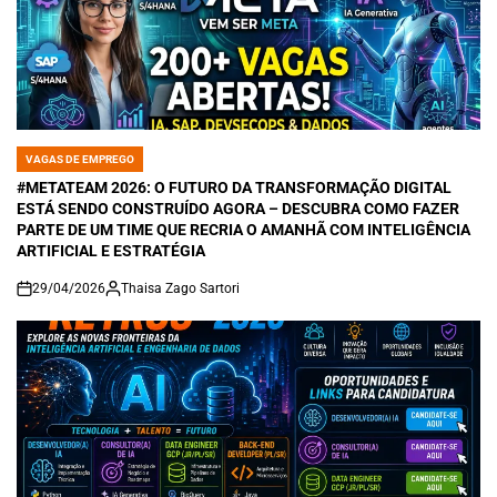
VAGAS DE EMPREGO
POSTED
IN
#METATEAM 2026: O FUTURO DA TRANSFORMAÇÃO DIGITAL
ESTÁ SENDO CONSTRUÍDO AGORA – DESCUBRA COMO FAZER
PARTE DE UM TIME QUE RECRIA O AMANHÃ COM INTELIGÊNCIA
ARTIFICIAL E ESTRATÉGIA
29/04/2026
Thaisa Zago Sartori
on