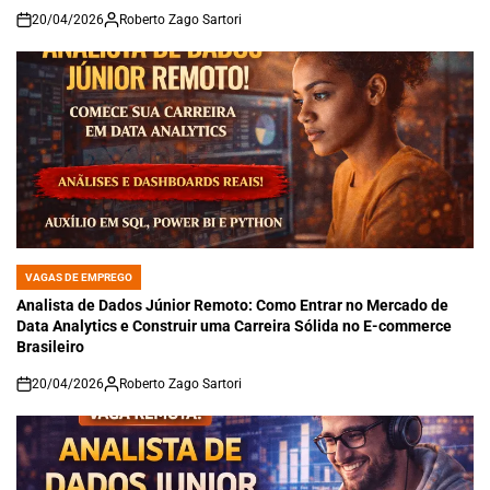
20/04/2026
Roberto Zago Sartori
on
VAGAS DE EMPREGO
POSTED
IN
Analista de Dados Júnior Remoto: Como Entrar no Mercado de
Data Analytics e Construir uma Carreira Sólida no E-commerce
Brasileiro
20/04/2026
Roberto Zago Sartori
on