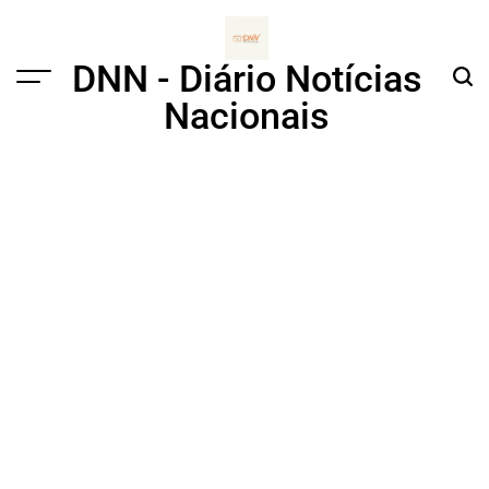
Skip
to
content
DNN - Diário Notícias
Menu
Sear
Nacionais