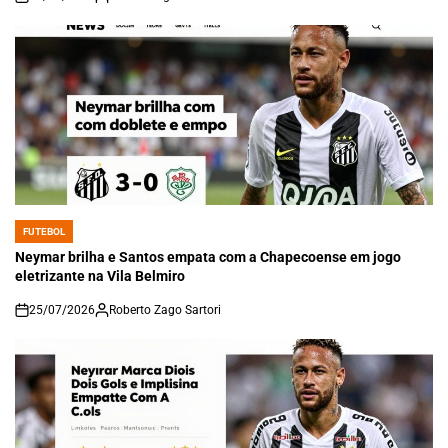
on
FUTEBOL
POSTED
IN
Neymar brilha e Santos empata com a Chapecoense em jogo
eletrizante na Vila Belmiro
25/07/2026
Roberto Zago Sartori
on