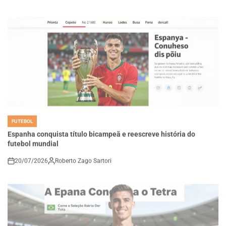
FUTEBOL
POSTED
IN
Espanha conquista título bicampeã e reescreve história do
futebol mundial
20/07/2026
Roberto Zago Sartori
on