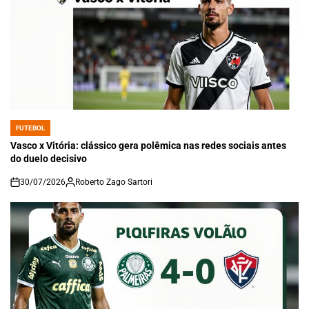
FUTEBOL
POSTED
IN
Vasco x Vitória: clássico gera polêmica nas redes sociais antes
do duelo decisivo
30/07/2026
Roberto Zago Sartori
on