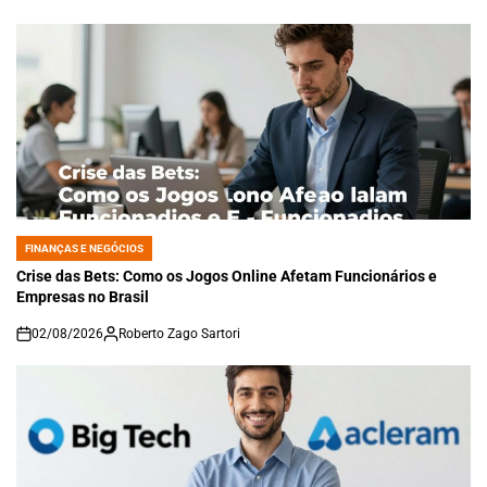
on
FINANÇAS E NEGÓCIOS
POSTED
IN
Crise das Bets: Como os Jogos Online Afetam Funcionários e
Empresas no Brasil
02/08/2026
Roberto Zago Sartori
on