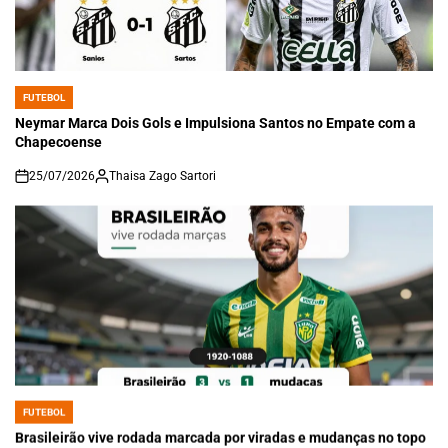
FUTEBOL
POSTED
IN
Neymar Marca Dois Gols e Impulsiona Santos no Empate com a
Chapecoense
25/07/2026
Thaisa Zago Sartori
on
FUTEBOL
POSTED
IN
Brasileirão vive rodada marcada por viradas e mudanças no topo