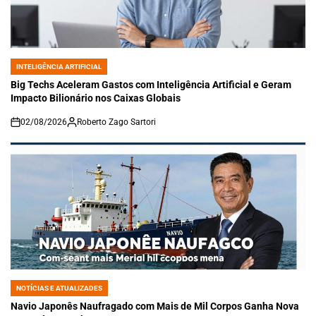
INTELIGÊNCIA ARTIFICIAL
POSTED
IN
Big Techs Aceleram Gastos com Inteligência Artificial e Geram
Impacto Bilionário nos Caixas Globais
02/08/2026
Roberto Zago Sartori
on
NOTÍCIAS E ATUALIZADES
POSTED
IN
Navio Japonês Naufragado com Mais de Mil Corpos Ganha Nova