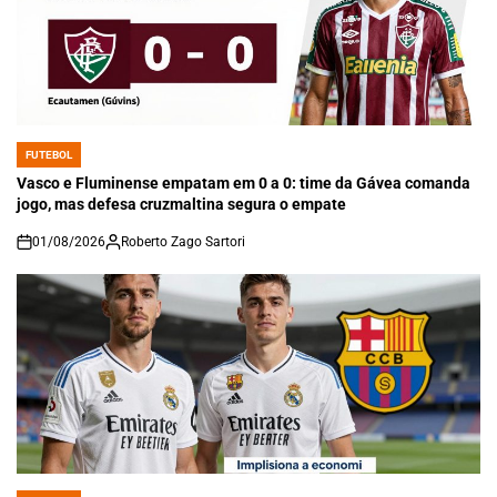
FUTEBOL
POSTED
IN
Vasco e Fluminense empatam em 0 a 0: time da Gávea comanda
jogo, mas defesa cruzmaltina segura o empate
01/08/2026
Roberto Zago Sartori
on