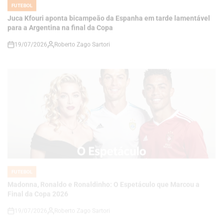
19/07/2026
Roberto Zago Sartori
on
FUTEBOL
POSTED
IN
Madonna, Ronaldo e Ronaldinho: O Espetáculo que Marcou a
Final da Copa 2026
19/07/2026
Roberto Zago Sartori
on