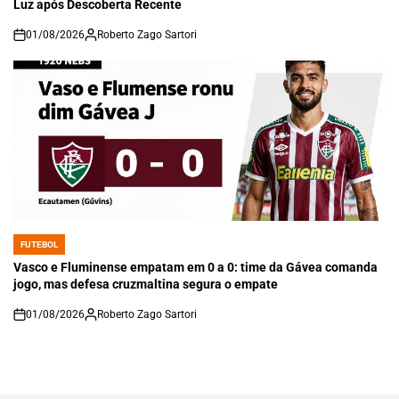
Luz após Descoberta Recente
01/08/2026
Roberto Zago Sartori
on
FUTEBOL
POSTED
IN
Vasco e Fluminense empatam em 0 a 0: time da Gávea comanda
jogo, mas defesa cruzmaltina segura o empate
01/08/2026
Roberto Zago Sartori
on