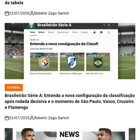
da tabela
23/07/2026
Roberto Zago Sartori
on
FUTEBOL
POSTED
IN
Brasileirão Série A: Entenda a nova configuração da classificação
após rodada decisiva e o momento de São Paulo, Vasco, Cruzeiro
e Flamengo
23/07/2026
Roberto Zago Sartori
on