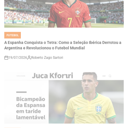
FUTEBOL
POSTED
IN
A Espanha Conquista o Tetra: Como a Seleção Ibérica Derrotou a
Argentina e Revolucionou o Futebol Mundial
19/07/2026
Roberto Zago Sartori
on
FUTEBOL
POSTED
IN
Juca Kfouri aponta bicampeão da Espanha em tarde lamentável
para a Argentina na final da Copa