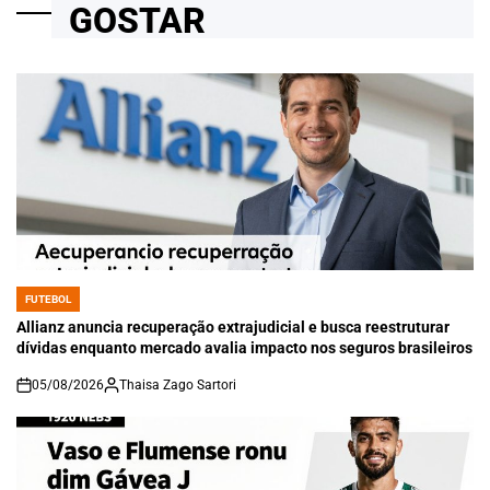
GOSTAR
FUTEBOL
POSTED
IN
Allianz anuncia recuperação extrajudicial e busca reestruturar
dívidas enquanto mercado avalia impacto nos seguros brasileiros
05/08/2026
Thaisa Zago Sartori
on