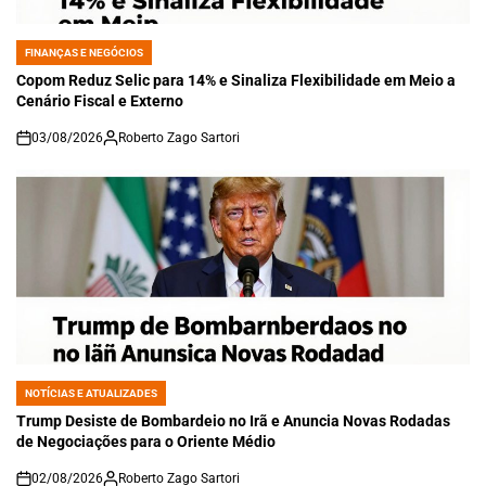
FINANÇAS E NEGÓCIOS
POSTED
IN
Copom Reduz Selic para 14% e Sinaliza Flexibilidade em Meio a
Cenário Fiscal e Externo
03/08/2026
Roberto Zago Sartori
on
NOTÍCIAS E ATUALIZADES
POSTED
IN
Trump Desiste de Bombardeio no Irã e Anuncia Novas Rodadas
de Negociações para o Oriente Médio
02/08/2026
Roberto Zago Sartori