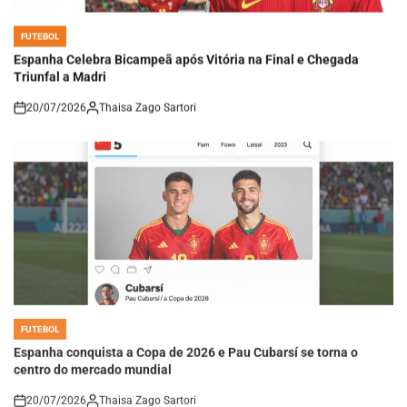
FUTEBOL
POSTED
IN
Espanha Celebra Bicampeã após Vitória na Final e Chegada
Triunfal a Madri
20/07/2026
Thaisa Zago Sartori
on
FUTEBOL
POSTED
IN
Espanha conquista a Copa de 2026 e Pau Cubarsí se torna o
centro do mercado mundial
20/07/2026
Thaisa Zago Sartori
on