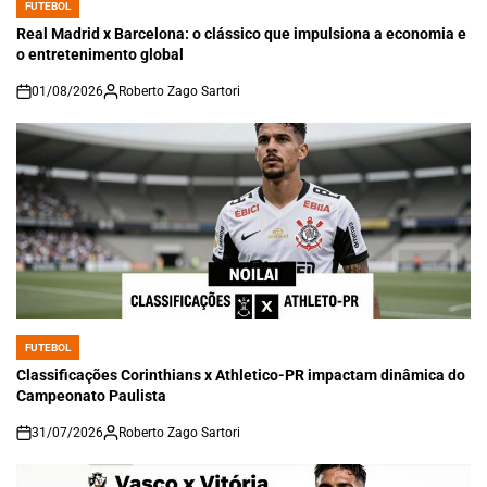
FUTEBOL
POSTED
IN
Real Madrid x Barcelona: o clássico que impulsiona a economia e
o entretenimento global
01/08/2026
Roberto Zago Sartori
on
FUTEBOL
POSTED
IN
Classificações Corinthians x Athletico-PR impactam dinâmica do
Campeonato Paulista
31/07/2026
Roberto Zago Sartori
on