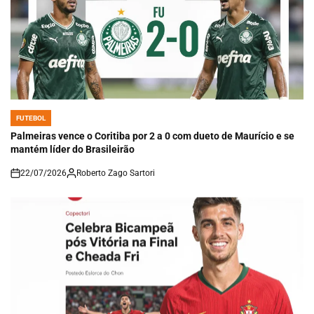
FUTEBOL
POSTED
IN
Palmeiras vence o Coritiba por 2 a 0 com dueto de Maurício e se
mantém líder do Brasileirão
22/07/2026
Roberto Zago Sartori
on