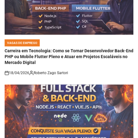
VAGAS DE EMPREGO
POSTED
IN
Carreira em Tecnologia: Como se Tornar Desenvolvedor Back-End
PHP ou Mobile Flutter Pleno e Atuar em Projetos Escaláveis no
Mercado Digital
18/04/2026
Roberto Zago Sartori
on