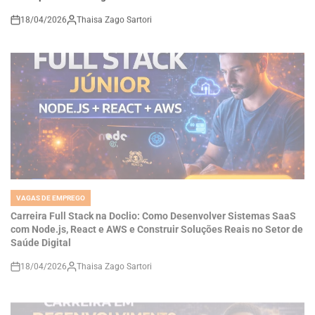
on
VAGAS DE EMPREGO
POSTED
IN
Carreira Full Stack na Doclio: Como Desenvolver Sistemas SaaS
com Node.js, React e AWS e Construir Soluções Reais no Setor de
Saúde Digital
18/04/2026
Thaisa Zago Sartori
on