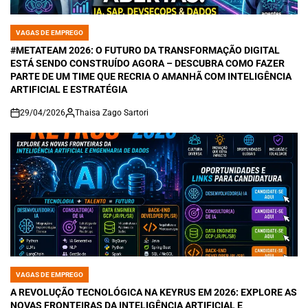
VAGAS DE EMPREGO
POSTED
IN
#METATEAM 2026: O FUTURO DA TRANSFORMAÇÃO DIGITAL
ESTÁ SENDO CONSTRUÍDO AGORA – DESCUBRA COMO FAZER
PARTE DE UM TIME QUE RECRIA O AMANHÃ COM INTELIGÊNCIA
ARTIFICIAL E ESTRATÉGIA
29/04/2026
Thaisa Zago Sartori
on
VAGAS DE EMPREGO
POSTED
IN
A REVOLUÇÃO TECNOLÓGICA NA KEYRUS EM 2026: EXPLORE AS
NOVAS FRONTEIRAS DA INTELIGÊNCIA ARTIFICIAL E