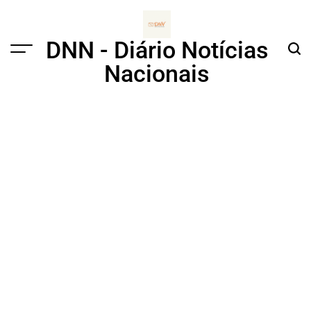
Skip
to
content
DNN - Diário Notícias
Menu
Sear
Nacionais