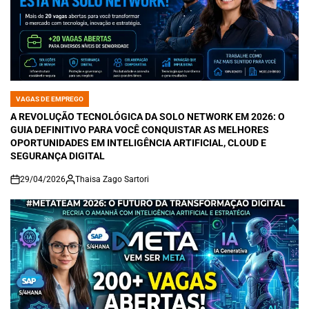
VAGAS DE EMPREGO
POSTED
IN
A REVOLUÇÃO TECNOLÓGICA DA SOLO NETWORK EM 2026: O
GUIA DEFINITIVO PARA VOCÊ CONQUISTAR AS MELHORES
OPORTUNIDADES EM INTELIGÊNCIA ARTIFICIAL, CLOUD E
SEGURANÇA DIGITAL
29/04/2026
Thaisa Zago Sartori
on