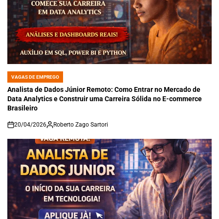
VAGAS DE EMPREGO
POSTED
IN
Analista de Dados Júnior Remoto: Como Entrar no Mercado de
Data Analytics e Construir uma Carreira Sólida no E-commerce
Brasileiro
20/04/2026
Roberto Zago Sartori
on