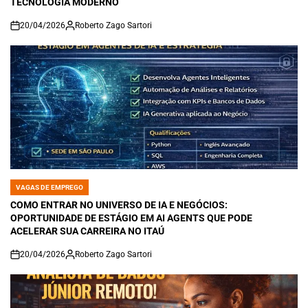
TECNOLOGIA MODERNO
20/04/2026
Roberto Zago Sartori
on
VAGAS DE EMPREGO
POSTED
IN
COMO ENTRAR NO UNIVERSO DE IA E NEGÓCIOS:
OPORTUNIDADE DE ESTÁGIO EM AI AGENTS QUE PODE
ACELERAR SUA CARREIRA NO ITAÚ
20/04/2026
Roberto Zago Sartori
on