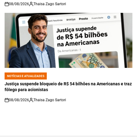
08/08/2026
Thaisa Zago Sartori
on
NOTÍCIAS E ATUALIZADES
POSTED
IN
Justiça suspende bloqueio de R$ 54 bilhões na Americanas e traz
fôlego para acionistas
08/08/2026
Thaisa Zago Sartori
on