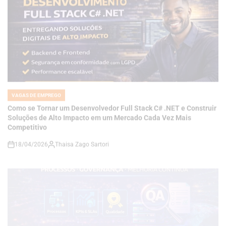
VAGAS DE EMPREGO
POSTED
IN
Como se Tornar um Desenvolvedor Full Stack C# .NET e Construir
Soluções de Alto Impacto em um Mercado Cada Vez Mais
Competitivo
18/04/2026
Thaisa Zago Sartori
on
VAGAS DE EMPREGO