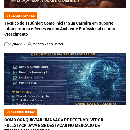
VAGAS DE EMPREGO
POSTED
IN
Técnico de TI Júnior: Como Iniciar Sua Carreira em Suporte,
Infraestrutura e Redes em um Ambiente Profissional de Alto
Crescimento
20/04/2026
Roberto Zago Sartori
on
VAGAS DE EMPREGO
POSTED
IN
COMO CONQUISTAR UMA VAGA DE DESENVOLVEDOR
FULLSTACK JAVA E SE DESTACAR NO MERCADO DE