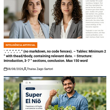
INTELIGÊNCIA ARTIFICIAL
POSTED
IN
`, “, “, “, “, “, “ (no markdown, no code fences). – Tables: Minimum 2
“ with thead/tbody, containing relevant data. – Structure:
Introduction, 3-7 “ sections, conclusion. Max 150 word
08/08/2026
Thaisa Zago Sartori
on