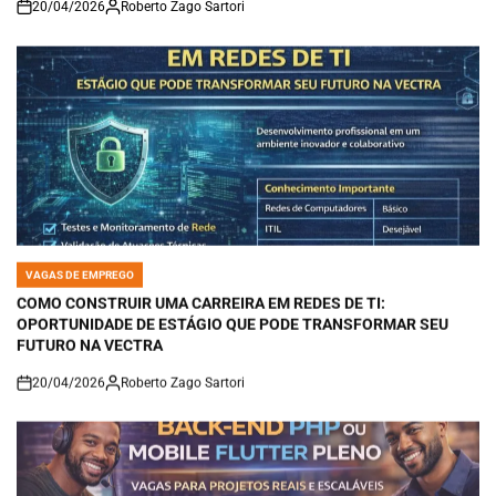
20/04/2026
Roberto Zago Sartori
on
VAGAS DE EMPREGO
POSTED
IN
COMO CONSTRUIR UMA CARREIRA EM REDES DE TI:
OPORTUNIDADE DE ESTÁGIO QUE PODE TRANSFORMAR SEU
FUTURO NA VECTRA
20/04/2026
Roberto Zago Sartori
on