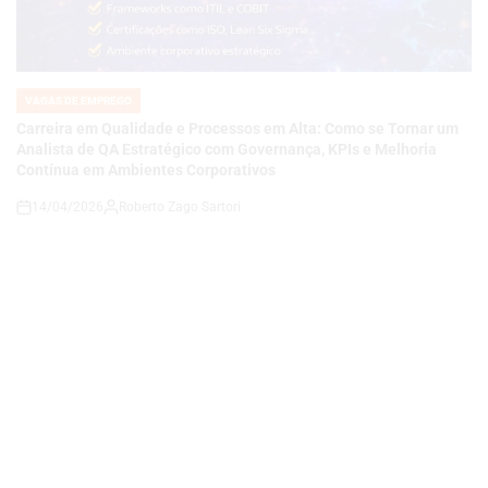
POSTED
IN
Carreira em Qualidade e Processos em Alta: Como se Tornar um
Analista de QA Estratégico com Governança, KPIs e Melhoria
Contínua em Ambientes Corporativos
14/04/2026
Roberto Zago Sartori
on
VAGAS DE EMPREGO
POSTED
IN
COMO SE TORNAR UM ANALISTA DE QA JÚNIOR E CONSTRUIR
UMA CARREIRA EM QUALIDADE DE SOFTWARE EM UMA
EMPRESA DE TECNOLOGIA E ENERGIA EM EXPANSÃO
14/04/2026
Thaisa Zago Sartori
on