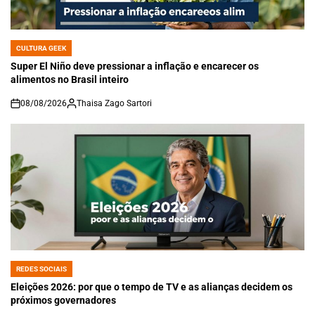
CULTURA GEEK
POSTED
IN
Super El Niño deve pressionar a inflação e encarecer os
alimentos no Brasil inteiro
08/08/2026
Thaisa Zago Sartori
on
REDES SOCIAIS
POSTED
IN
Eleições 2026: por que o tempo de TV e as alianças decidem os
próximos governadores