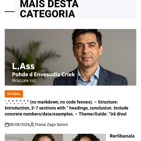
MAIS DESTA
CATEGORIA
FUTEBOL
POSTED
IN
`, “, “, “, “, “, “ (no markdown, no code fences). – Structure:
Introduction, 3-7 sections with “ headings, conclusion. Include
concrete numbers/data/examples. – Theme/Guide: “Irã divul
08/08/2026
Thaisa Zago Sartori
on