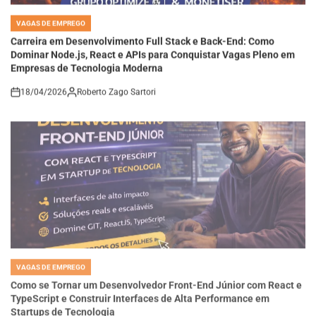
VAGAS DE EMPREGO
POSTED
IN
Carreira em Desenvolvimento Full Stack e Back-End: Como
Dominar Node.js, React e APIs para Conquistar Vagas Pleno em
Empresas de Tecnologia Moderna
18/04/2026
Roberto Zago Sartori
on
VAGAS DE EMPREGO
POSTED
IN
Como se Tornar um Desenvolvedor Front-End Júnior com React e
TypeScript e Construir Interfaces de Alta Performance em
Startups de Tecnologia
18/04/2026
Thaisa Zago Sartori