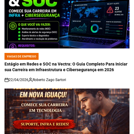
VAGAS DE EMPREGO
POSTED
IN
Estágio em Redes e SOC na Vectra: O Guia Completo Para Iniciar
sua Carreira em Infraestrutura e Cibersegurança em 2026
22/04/2026
Roberto Zago Sartori
on