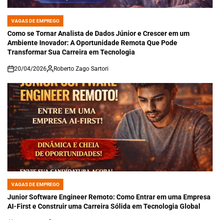
VAGAS DE EMPREGO
POSTED
IN
Como se Tornar Analista de Dados Júnior e Crescer em um
Ambiente Inovador: A Oportunidade Remota Que Pode
Transformar Sua Carreira em Tecnologia
20/04/2026
Roberto Zago Sartori
on
VAGAS DE EMPREGO
POSTED
IN
Junior Software Engineer Remoto: Como Entrar em uma Empresa
AI-First e Construir uma Carreira Sólida em Tecnologia Global