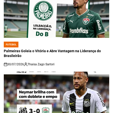
FUTEBOL
POSTED
IN
Palmeiras Goleia o Vitória e Abre Vantagem na Liderança do
Brasileirão
30/07/2026
Thaisa Zago Sartori
on