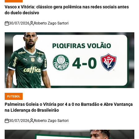
POSTED
IN
Vasco x Vitória: clássico gera polêmica nas redes sociais antes
do duelo decisivo
30/07/2026
Roberto Zago Sartori
on
FUTEBOL
POSTED
IN
Palmeiras Goleia o Vitória por 4 a 0 no Barradão e Abre Vantança
na Liderança do Brasileirão
30/07/2026
Roberto Zago Sartori
on