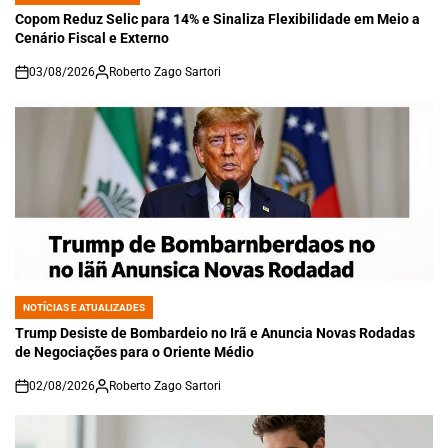
IN
Copom Reduz Selic para 14% e Sinaliza Flexibilidade em Meio a
Cenário Fiscal e Externo
03/08/2026
Roberto Zago Sartori
on
NOTÍCIAS E ATUALIZADES
POSTED
IN
Trump Desiste de Bombardeio no Irã e Anuncia Novas Rodadas
de Negociações para o Oriente Médio
02/08/2026
Roberto Zago Sartori
on