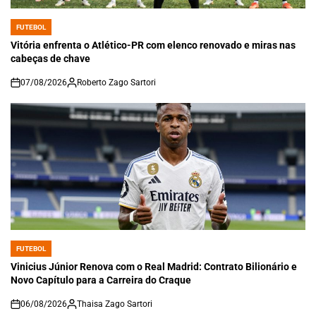
FUTEBOL
POSTED
IN
Vitória enfrenta o Atlético-PR com elenco renovado e miras nas
cabeças de chave
07/08/2026
Roberto Zago Sartori
on
FUTEBOL
POSTED
IN
Vinicius Júnior Renova com o Real Madrid: Contrato Bilionário e
Novo Capítulo para a Carreira do Craque
06/08/2026
Thaisa Zago Sartori
on