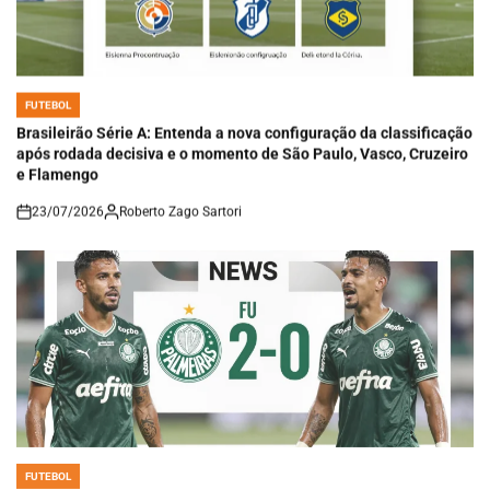
FUTEBOL
POSTED
IN
Brasileirão Série A: Entenda a nova configuração da classificação
após rodada decisiva e o momento de São Paulo, Vasco, Cruzeiro
e Flamengo
23/07/2026
Roberto Zago Sartori
on
FUTEBOL
POSTED
IN
Palmeiras vence o Coritiba por 2 a 0 com dueto de Maurício e se