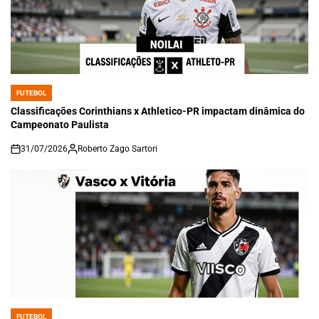
FUTEBOL
POSTED
IN
Classificações Corinthians x Athletico-PR impactam dinâmica do
Campeonato Paulista
31/07/2026
Roberto Zago Sartori
on
FUTEBOL