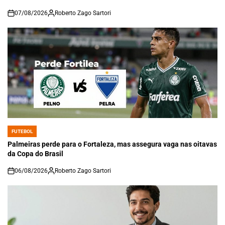
07/08/2026
Roberto Zago Sartori
on
FUTEBOL
POSTED
IN
Palmeiras perde para o Fortaleza, mas assegura vaga nas oitavas
da Copa do Brasil
06/08/2026
Roberto Zago Sartori
on