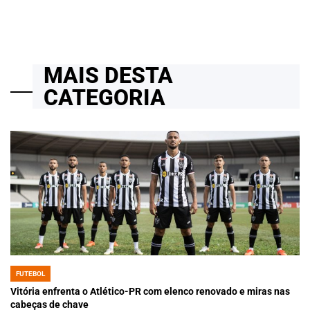
MAIS DESTA
CATEGORIA
FUTEBOL
POSTED
IN
Vitória enfrenta o Atlético-PR com elenco renovado e miras nas
cabeças de chave