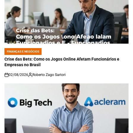
FINANÇAS E NEGÓCIOS
POSTED
IN
Crise das Bets: Como os Jogos Online Afetam Funcionários e
Empresas no Brasil
02/08/2026
Roberto Zago Sartori
on