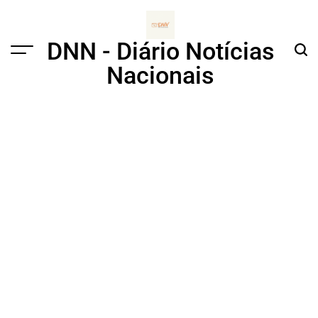
Skip
to
content
DNN - Diário Notícias
Menu
Sear
Nacionais