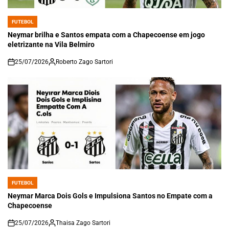
FUTEBOL
POSTED
IN
Neymar brilha e Santos empata com a Chapecoense em jogo
eletrizante na Vila Belmiro
25/07/2026
Roberto Zago Sartori
on
FUTEBOL
POSTED
IN
Neymar Marca Dois Gols e Impulsiona Santos no Empate com a
Chapecoense
25/07/2026
Thaisa Zago Sartori
on