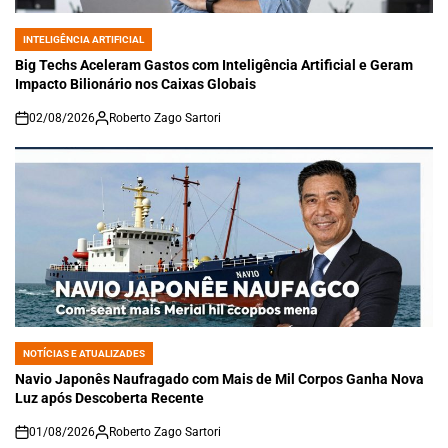
INTELIGÊNCIA ARTIFICIAL
POSTED
IN
Big Techs Aceleram Gastos com Inteligência Artificial e Geram
Impacto Bilionário nos Caixas Globais
02/08/2026
Roberto Zago Sartori
on
NOTÍCIAS E ATUALIZADES
POSTED
IN
Navio Japonês Naufragado com Mais de Mil Corpos Ganha Nova
Luz após Descoberta Recente
01/08/2026
Roberto Zago Sartori
on