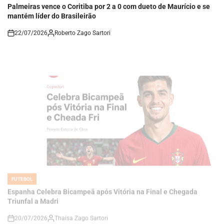
mantém líder do Brasileirão
22/07/2026
Roberto Zago Sartori
on
FUTEBOL
POSTED
IN
Espanha Celebra Bicampeã após Vitória na Final e Chegada
Triunfal a Madri
20/07/2026
Thaisa Zago Sartori
on