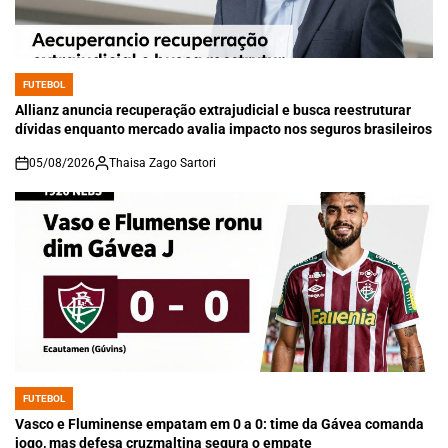
FUTEBOL
POSTED
IN
Allianz anuncia recuperação extrajudicial e busca reestruturar
dívidas enquanto mercado avalia impacto nos seguros brasileiros
05/08/2026
Thaisa Zago Sartori
on
FUTEBOL
POSTED
IN
Vasco e Fluminense empatam em 0 a 0: time da Gávea comanda
jogo, mas defesa cruzmaltina segura o empate