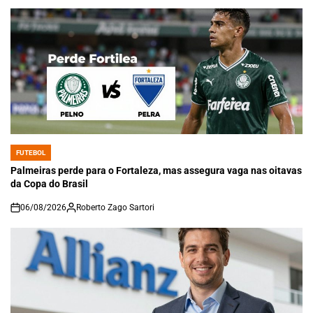
FUTEBOL
POSTED
IN
Palmeiras perde para o Fortaleza, mas assegura vaga nas oitavas
da Copa do Brasil
06/08/2026
Roberto Zago Sartori
on