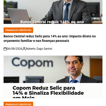
FINANÇAS E NEGÓCIOS
POSTED
IN
Banco Central reduz Selic para 14% ao ano: impacto direto no
orçamento familiar e nas finanças pessoais
06/08/2026
Roberto Zago Sartori
on
FINANÇAS E NEGÓCIOS
POSTED