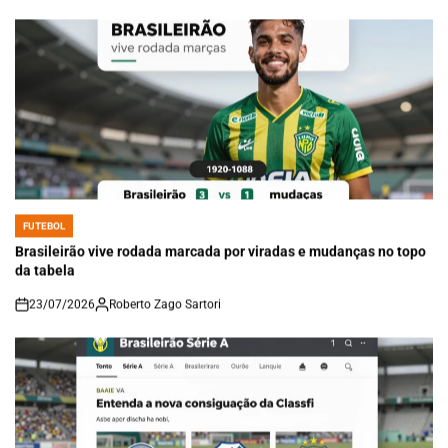
FUTEBOL
POSTED
IN
Brasileirão vive rodada marcada por viradas e mudanças no topo
da tabela
23/07/2026
Roberto Zago Sartori
on