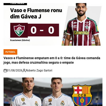
FUTEBOL
POSTED
IN
Vasco e Fluminense empatam em 0 a 0: time da Gávea comanda
jogo, mas defesa cruzmaltina segura o empate
01/08/2026
Roberto Zago Sartori
on