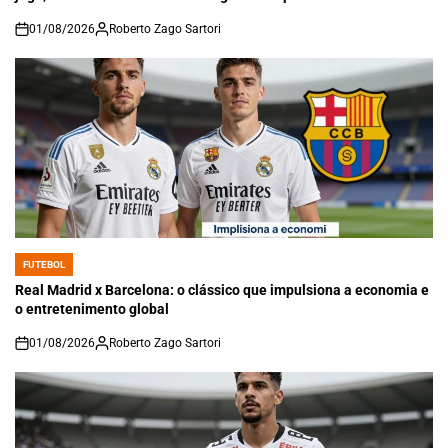
01/08/2026
Roberto Zago Sartori
on
FUTEBOL
POSTED
IN
Real Madrid x Barcelona: o clássico que impulsiona a economia e
o entretenimento global
01/08/2026
Roberto Zago Sartori
on