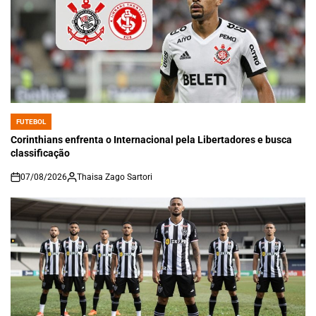
FUTEBOL
POSTED
IN
Corinthians enfrenta o Internacional pela Libertadores e busca
classificação
07/08/2026
Thaisa Zago Sartori
on