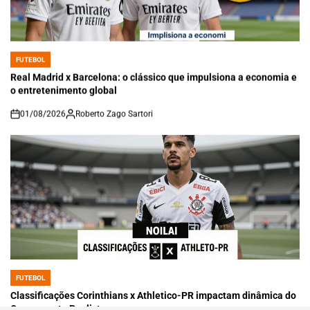
FUTEBOL
POSTED
IN
Real Madrid x Barcelona: o clássico que impulsiona a economia e
o entretenimento global
01/08/2026
Roberto Zago Sartori
on
FUTEBOL
POSTED
IN
Classificações Corinthians x Athletico-PR impactam dinâmica do
Campeonato Paulista