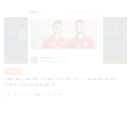
FUTEBOL
POSTED
IN
Espanha conquista a Copa de 2026 e Pau Cubarsí se torna o
centro do mercado mundial
20/07/2026
Thaisa Zago Sartori
on