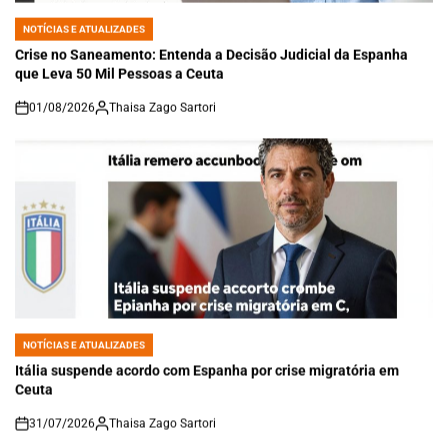
NOTÍCIAS E ATUALIZADES
POSTED
IN
Crise no Saneamento: Entenda a Decisão Judicial da Espanha
que Leva 50 Mil Pessoas a Ceuta
01/08/2026
Thaisa Zago Sartori
on
NOTÍCIAS E ATUALIZADES
POSTED
IN
Itália suspende acordo com Espanha por crise migratória em
Ceuta
31/07/2026
Thaisa Zago Sartori
on