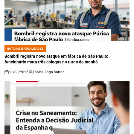
NOTÍCIAS E ATUALIZADES
POSTED
IN
Bombril registra novo ataque em fábrica de São Paulo;
funcionário mata três colegas no turno da manhã
01/08/2026
Thaisa Zago Sartori
on