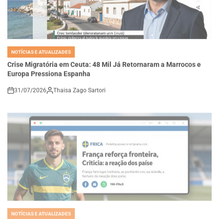
NOTÍCIAS E ATUALIZADES
POSTED
IN
Crise Migratória em Ceuta: 48 Mil Já Retornaram a Marrocos e
Europa Pressiona Espanha
31/07/2026
Thaisa Zago Sartori
on
NOTÍCIAS E ATUALIZADES
POSTED
IN
França reforça fronteira, Suécia critica: a reação dos países
europeus à crise de imigração