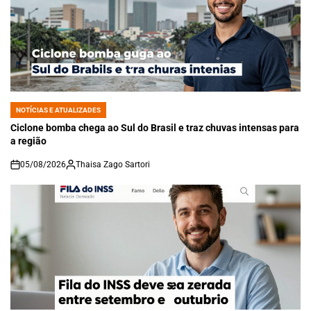
NOTÍCIAS E ATUALIZADES
POSTED
IN
Ciclone bomba chega ao Sul do Brasil e traz chuvas intensas para
a região
05/08/2026
Thaisa Zago Sartori
on