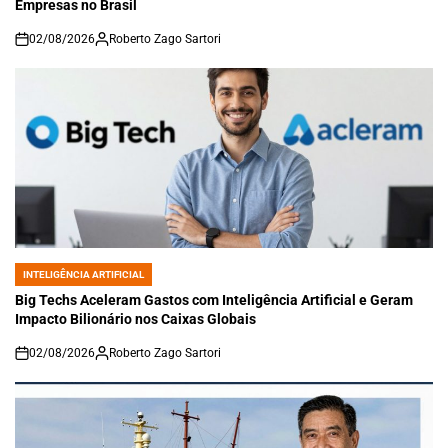
Empresas no Brasil
02/08/2026
Roberto Zago Sartori
on
INTELIGÊNCIA ARTIFICIAL
POSTED
IN
Big Techs Aceleram Gastos com Inteligência Artificial e Geram
Impacto Bilionário nos Caixas Globais
02/08/2026
Roberto Zago Sartori
on