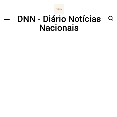
Skip
to
content
DNN - Diário Notícias
Menu
Sear
Nacionais