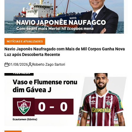
NOTÍCIAS E ATUALIZADES
POSTED
IN
Navio Japonês Naufragado com Mais de Mil Corpos Ganha Nova
Luz após Descoberta Recente
01/08/2026
Roberto Zago Sartori
on