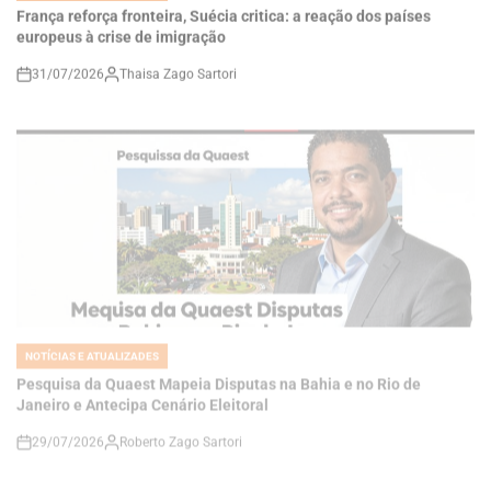
31/07/2026
Thaisa Zago Sartori
on
NOTÍCIAS E ATUALIZADES
POSTED
IN
Pesquisa da Quaest Mapeia Disputas na Bahia e no Rio de
Janeiro e Antecipa Cenário Eleitoral
29/07/2026
Roberto Zago Sartori
on