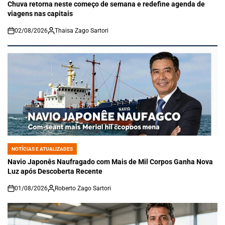
IN
Chuva retorna neste começo de semana e redefine agenda de
viagens nas capitais
02/08/2026
Thaisa Zago Sartori
on
NOTÍCIAS E ATUALIZADES
POSTED
IN
Navio Japonês Naufragado com Mais de Mil Corpos Ganha Nova
Luz após Descoberta Recente
01/08/2026
Roberto Zago Sartori
on