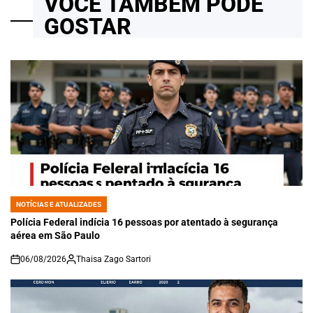
VOCÊ TAMBÉM PODE
GOSTAR
NOTÍCIAS E ATUALIZADES
POSTED
IN
Polícia Federal indícia 16 pessoas por atentado à segurança
aérea em São Paulo
06/08/2026
Thaisa Zago Sartori
on