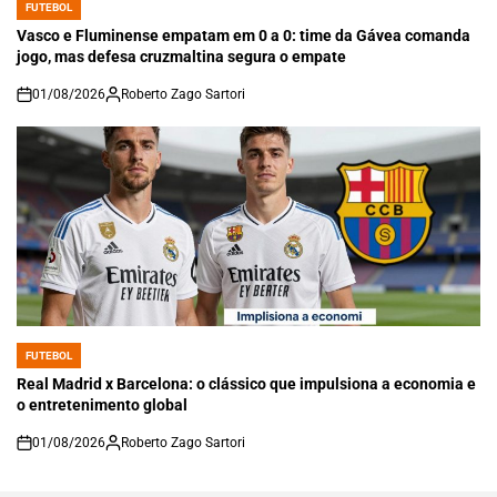
FUTEBOL
POSTED
IN
Vasco e Fluminense empatam em 0 a 0: time da Gávea comanda
jogo, mas defesa cruzmaltina segura o empate
01/08/2026
Roberto Zago Sartori
on
FUTEBOL
POSTED
IN
Real Madrid x Barcelona: o clássico que impulsiona a economia e
o entretenimento global
01/08/2026
Roberto Zago Sartori
on