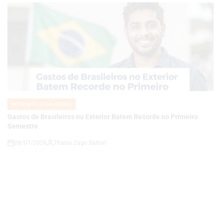
NOTÍCIAS E ATUALIZADES
POSTED
IN
Gastos de Brasileiros no Exterior Batem Recorde no Primeiro
Semestre
28/07/2026
Thaisa Zago Sartori
on
NOTÍCIAS E ATUALIZADES
POSTED