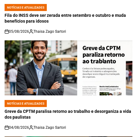
NOTÍCIAS E ATUALIZADES
POSTED
IN
Fila do INSS deve ser zerada entre setembro e outubro e muda
benefícios para idosos
05/08/2026
Thaisa Zago Sartori
on
NOTÍCIAS E ATUALIZADES
POSTED
IN
Greve da CPTM paralisa retorno ao trabalho e desorganiza a vida
dos paulistas
04/08/2026
Thaisa Zago Sartori
on