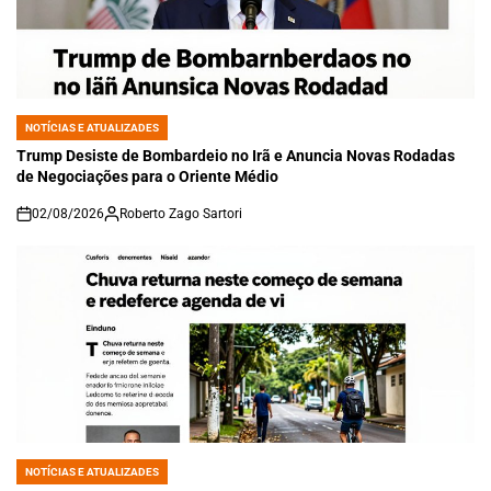
NOTÍCIAS E ATUALIZADES
POSTED
IN
Trump Desiste de Bombardeio no Irã e Anuncia Novas Rodadas
de Negociações para o Oriente Médio
02/08/2026
Roberto Zago Sartori
on
NOTÍCIAS E ATUALIZADES
POSTED