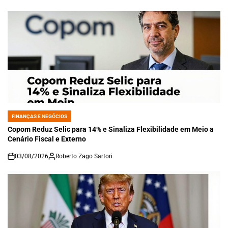
on
FINANÇAS E NEGÓCIOS
POSTED
IN
Copom Reduz Selic para 14% e Sinaliza Flexibilidade em Meio a
Cenário Fiscal e Externo
03/08/2026
Roberto Zago Sartori
on