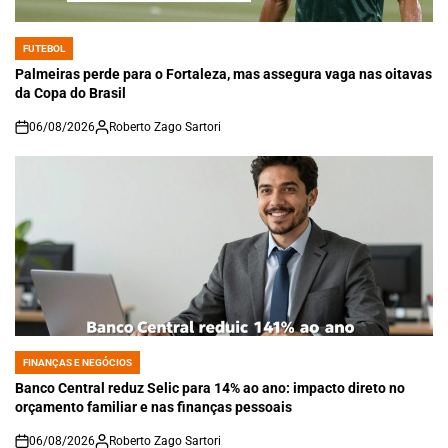
FUTEBOL
POSTED
IN
Palmeiras perde para o Fortaleza, mas assegura vaga nas oitavas
da Copa do Brasil
06/08/2026
Roberto Zago Sartori
on
FINANÇAS E NEGÓCIOS
POSTED
IN
Banco Central reduz Selic para 14% ao ano: impacto direto no
orçamento familiar e nas finanças pessoais
06/08/2026
Roberto Zago Sartori