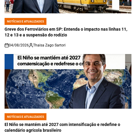
NOTÍCIAS E ATUALIZADES
POSTED
IN
Greve dos Ferroviários em SP: Entenda o impacto nas linhas 11,
12 e 13 e a suspensão do rodízio
04/08/2026
Thaisa Zago Sartori
on
NOTÍCIAS E ATUALIZADES
POSTED
IN
El Niño se mantém até 2027 com intensificação e redefine o
calendário agrícola brasileiro