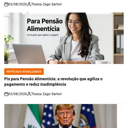
03/08/2026
Thaisa Zago Sartori
on
NOTÍCIAS E ATUALIZADES
POSTED
IN
Pix para Pensão Alimentícia: a revolução que agiliza o
pagamento e reduz inadimplência
03/08/2026
Thaisa Zago Sartori
on