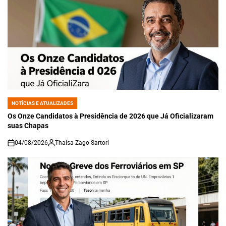
NOTÍCIAS E ATUALIZADES
POSTED
IN
Os Onze Candidatos à Presidência de 2026 que Já Oficializaram
suas Chapas
04/08/2026
Thaisa Zago Sartori
on