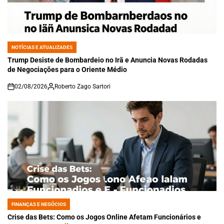
NOTÍCIAS E ATUALIZADES
POSTED
IN
Trump Desiste de Bombardeio no Irã e Anuncia Novas Rodadas
de Negociações para o Oriente Médio
02/08/2026
Roberto Zago Sartori
on
FINANÇAS E NEGÓCIOS
POSTED
IN
Crise das Bets: Como os Jogos Online Afetam Funcionários e