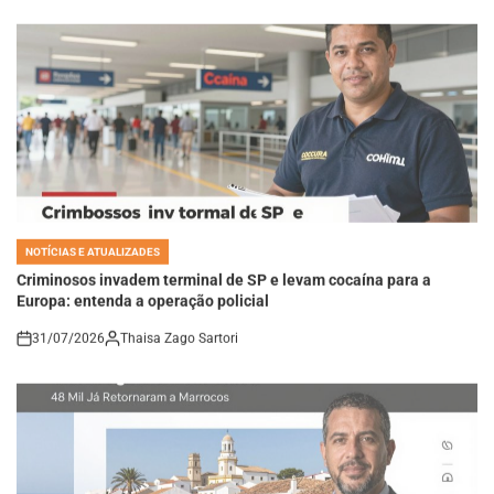
NOTÍCIAS E ATUALIZADES
POSTED
IN
Criminosos invadem terminal de SP e levam cocaína para a
Europa: entenda a operação policial
31/07/2026
Thaisa Zago Sartori
on