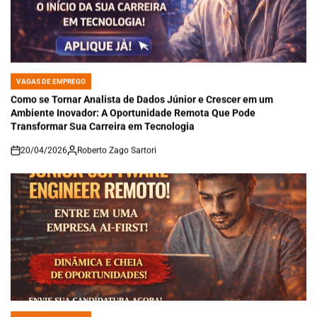
VAGAS DE EMPREGO
POSTED
IN
Como se Tornar Analista de Dados Júnior e Crescer em um
Ambiente Inovador: A Oportunidade Remota Que Pode
Transformar Sua Carreira em Tecnologia
20/04/2026
Roberto Zago Sartori
on
VAGAS DE EMPREGO