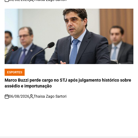
on
ESPORTES
POSTED
IN
Marco Buzzi perde cargo no STJ após julgamento histórico sobre
assédio e importunação
06/08/2026
Thaisa Zago Sartori
on