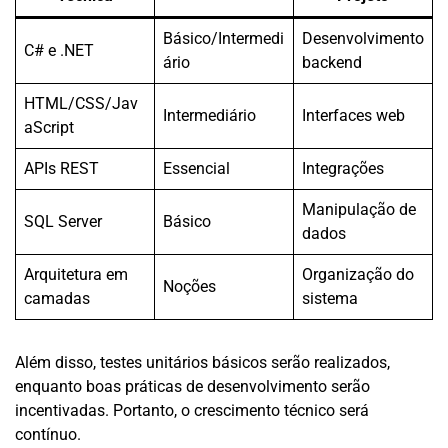
Básico/Intermedi
Desenvolvimento
C# e .NET
ário
backend
HTML/CSS/Jav
Intermediário
Interfaces web
aScript
APIs REST
Essencial
Integrações
Manipulação de
SQL Server
Básico
dados
Arquitetura em
Organização do
Noções
camadas
sistema
Além disso, testes unitários básicos serão realizados,
enquanto boas práticas de desenvolvimento serão
incentivadas. Portanto, o crescimento técnico será
contínuo.