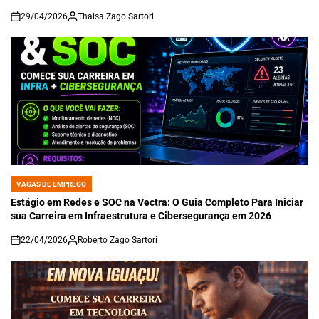
29/04/2026
Thaisa Zago Sartori
on
VAGAS DE EMPREGO
POSTED
IN
Estágio em Redes e SOC na Vectra: O Guia Completo Para Iniciar
sua Carreira em Infraestrutura e Cibersegurança em 2026
22/04/2026
Roberto Zago Sartori
on