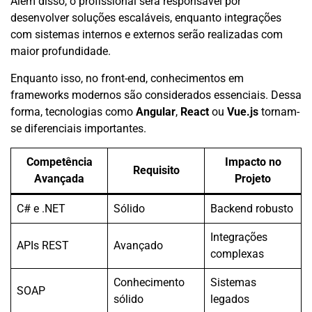
Além disso, o profissional será responsável por
desenvolver soluções escaláveis, enquanto integrações
com sistemas internos e externos serão realizadas com
maior profundidade.
Enquanto isso, no front-end, conhecimentos em
frameworks modernos são considerados essenciais. Dessa
forma, tecnologias como
Angular
,
React
ou
Vue.js
tornam-
se diferenciais importantes.
Competência
Impacto no
Requisito
Avançada
Projeto
C# e .NET
Sólido
Backend robusto
Integrações
APIs REST
Avançado
complexas
Conhecimento
Sistemas
SOAP
sólido
legados