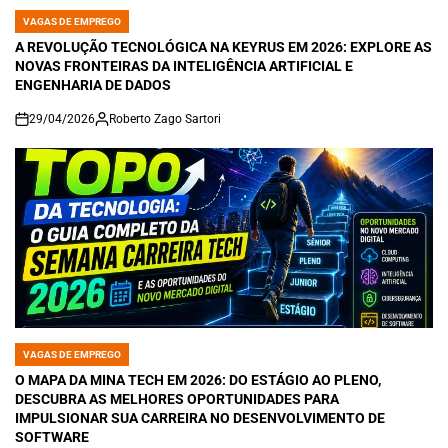
VAGAS DE EMPREGO
POSTED
IN
A REVOLUÇÃO TECNOLÓGICA NA KEYRUS EM 2026: EXPLORE AS
NOVAS FRONTEIRAS DA INTELIGÊNCIA ARTIFICIAL E
ENGENHARIA DE DADOS
29/04/2026
Roberto Zago Sartori
on
VAGAS DE EMPREGO
POSTED
IN
O MAPA DA MINA TECH EM 2026: DO ESTÁGIO AO PLENO,
DESCUBRA AS MELHORES OPORTUNIDADES PARA
IMPULSIONAR SUA CARREIRA NO DESENVOLVIMENTO DE
SOFTWARE