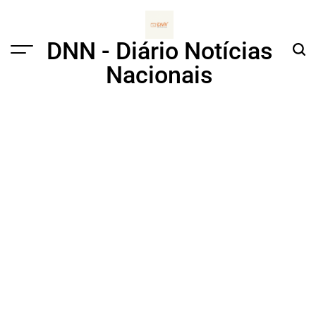
Skip
to
content
DNN - Diário Notícias
Menu
Sear
Nacionais