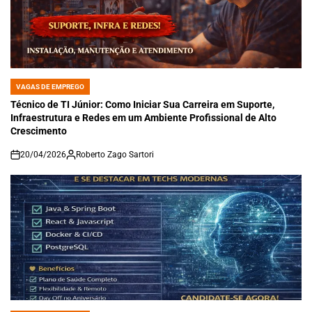
VAGAS DE EMPREGO
POSTED
IN
Técnico de TI Júnior: Como Iniciar Sua Carreira em Suporte,
Infraestrutura e Redes em um Ambiente Profissional de Alto
Crescimento
20/04/2026
Roberto Zago Sartori
on