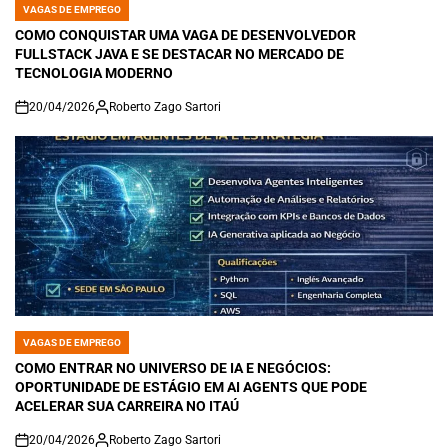
VAGAS DE EMPREGO
POSTED
IN
COMO CONQUISTAR UMA VAGA DE DESENVOLVEDOR
FULLSTACK JAVA E SE DESTACAR NO MERCADO DE
TECNOLOGIA MODERNO
20/04/2026
Roberto Zago Sartori
on
VAGAS DE EMPREGO
POSTED
IN
COMO ENTRAR NO UNIVERSO DE IA E NEGÓCIOS:
OPORTUNIDADE DE ESTÁGIO EM AI AGENTS QUE PODE
ACELERAR SUA CARREIRA NO ITAÚ
20/04/2026
Roberto Zago Sartori
on