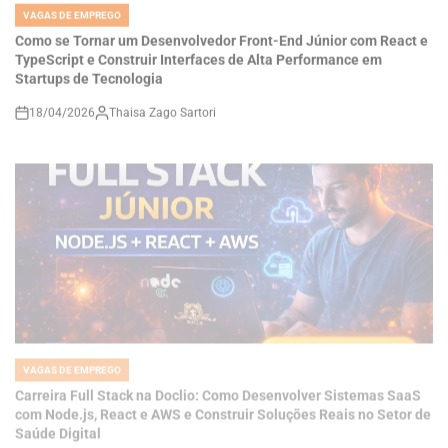
TypeScript e Construir Interfaces de Alta Performance em
Startups de Tecnologia
18/04/2026
Thaisa Zago Sartori
on
VAGAS DE EMPREGO
POSTED
IN
Carreira Full Stack na Doclio: Como Desenvolver Sistemas SaaS
com Node.js, React e AWS e Construir Soluções Reais no Setor de
Saúde Digital
18/04/2026
Thaisa Zago Sartori
on