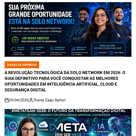
VAGAS DE EMPREGO
POSTED
IN
A REVOLUÇÃO TECNOLÓGICA DA SOLO NETWORK EM 2026: O
GUIA DEFINITIVO PARA VOCÊ CONQUISTAR AS MELHORES
OPORTUNIDADES EM INTELIGÊNCIA ARTIFICIAL, CLOUD E
SEGURANÇA DIGITAL
29/04/2026
Thaisa Zago Sartori
on