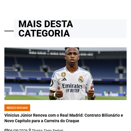
MAIS DESTA
CATEGORIA
REDES SOCIAIS
POSTED
IN
Vinicius Júnior Renova com o Real Madrid: Contrato Bilionário e
Novo Capítulo para a Carreira do Craque
06/08/2026
Thaisa Zago Sartori