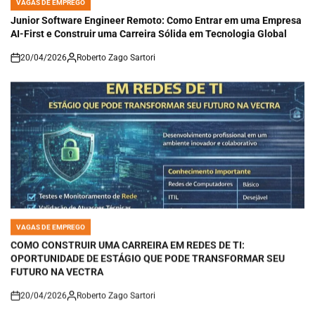
POSTED
IN
Junior Software Engineer Remoto: Como Entrar em uma Empresa
AI-First e Construir uma Carreira Sólida em Tecnologia Global
20/04/2026
Roberto Zago Sartori
on
VAGAS DE EMPREGO
POSTED
IN
COMO CONSTRUIR UMA CARREIRA EM REDES DE TI:
OPORTUNIDADE DE ESTÁGIO QUE PODE TRANSFORMAR SEU
FUTURO NA VECTRA
20/04/2026
Roberto Zago Sartori
on