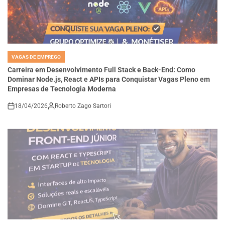
VAGAS DE EMPREGO
POSTED
IN
Carreira em Desenvolvimento Full Stack e Back-End: Como
Dominar Node.js, React e APIs para Conquistar Vagas Pleno em
Empresas de Tecnologia Moderna
18/04/2026
Roberto Zago Sartori
on
VAGAS DE EMPREGO
POSTED
IN
Como se Tornar um Desenvolvedor Front-End Júnior com React e