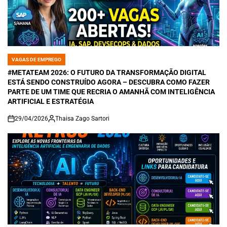
VAGAS DE EMPREGO
POSTED
IN
#METATEAM 2026: O FUTURO DA TRANSFORMAÇÃO DIGITAL
ESTÁ SENDO CONSTRUÍDO AGORA – DESCUBRA COMO FAZER
PARTE DE UM TIME QUE RECRIA O AMANHÃ COM INTELIGÊNCIA
ARTIFICIAL E ESTRATÉGIA
29/04/2026
Thaisa Zago Sartori
on