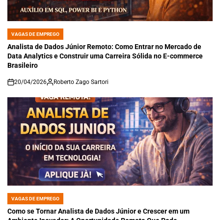
VAGAS DE EMPREGO
POSTED
IN
Analista de Dados Júnior Remoto: Como Entrar no Mercado de
Data Analytics e Construir uma Carreira Sólida no E-commerce
Brasileiro
20/04/2026
Roberto Zago Sartori
on
VAGAS DE EMPREGO
POSTED
IN
Como se Tornar Analista de Dados Júnior e Crescer em um
Ambiente Inovador: A Oportunidade Remota Que Pode