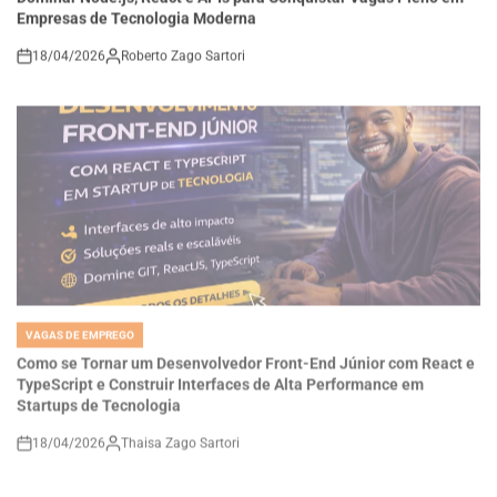
18/04/2026
Roberto Zago Sartori
on
VAGAS DE EMPREGO
POSTED
IN
Como se Tornar um Desenvolvedor Front-End Júnior com React e
TypeScript e Construir Interfaces de Alta Performance em
Startups de Tecnologia
18/04/2026
Thaisa Zago Sartori
on