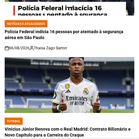
NOTÍCIAS E ATUALIZADES
POSTED
IN
Polícia Federal indícia 16 pessoas por atentado à segurança
aérea em São Paulo
06/08/2026
Thaisa Zago Sartori
on
FUTEBOL
POSTED
IN
Vinicius Júnior Renova com o Real Madrid: Contrato Bilionário e
Novo Capítulo para a Carreira do Craque