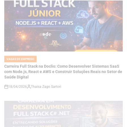
VAGAS DE EMPREGO
POSTED
IN
Carreira Full Stack na Doclio: Como Desenvolver Sistemas SaaS
com Node.js, React e AWS e Construir Soluções Reais no Setor de
Saúde Digital
18/04/2026
Thaisa Zago Sartori
on