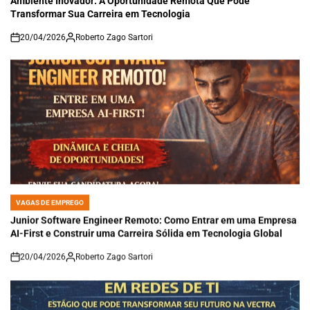
Transformar Sua Carreira em Tecnologia
20/04/2026
Roberto Zago Sartori
on
VAGAS DE EMPREGO
POSTED
IN
Junior Software Engineer Remoto: Como Entrar em uma Empresa
AI-First e Construir uma Carreira Sólida em Tecnologia Global
20/04/2026
Roberto Zago Sartori
on