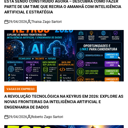
ESTÁ SENDO CONSTRUÍDO AGORA – DESCUBRA COMO FAZER
PARTE DE UM TIME QUE RECRIA O AMANHÃ COM INTELIGÊNCIA
ARTIFICIAL E ESTRATÉGIA
29/04/2026
Thaisa Zago Sartori
on
VAGAS DE EMPREGO
POSTED
IN
A REVOLUÇÃO TECNOLÓGICA NA KEYRUS EM 2026: EXPLORE AS
NOVAS FRONTEIRAS DA INTELIGÊNCIA ARTIFICIAL E
ENGENHARIA DE DADOS
29/04/2026
Roberto Zago Sartori
on