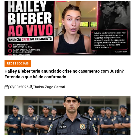
REDES SOCIAIS
POSTED
IN
Hailey Bieber teria anunciado crise no casamento com Justin?
Entenda o que há de confirmado
07/08/2026
Thaisa Zago Sartori
on