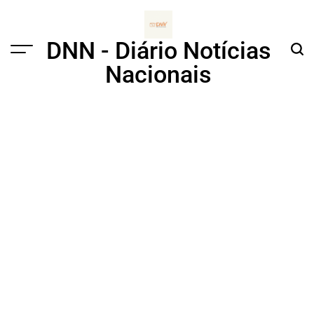
Skip
to
content
DNN - Diário Notícias
Menu
Sear
Nacionais