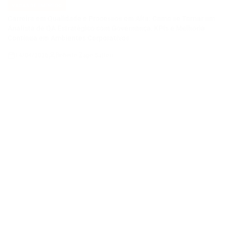
14/04/2026
Roberto Zago Sartori
on
VAGAS DE EMPREGO
POSTED
IN
COMO SE TORNAR UM ANALISTA DE QA JÚNIOR E CONSTRUIR
UMA CARREIRA EM QUALIDADE DE SOFTWARE EM UMA
EMPRESA DE TECNOLOGIA E ENERGIA EM EXPANSÃO
14/04/2026
Thaisa Zago Sartori
on