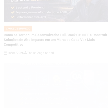
VAGAS DE EMPREGO
POSTED
IN
Como se Tornar um Desenvolvedor Full Stack C# .NET e Construir
Soluções de Alto Impacto em um Mercado Cada Vez Mais
Competitivo
18/04/2026
Thaisa Zago Sartori
on
VAGAS DE EMPREGO
POSTED
IN
Carreira em Qualidade e Processos em Alta: Como se Tornar um
Analista de QA Estratégico com Governança, KPIs e Melhoria
Contínua em Ambientes Corporativos