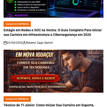
VAGAS DE EMPREGO
POSTED
IN
Estágio em Redes e SOC na Vectra: O Guia Completo Para Iniciar
sua Carreira em Infraestrutura e Cibersegurança em 2026
22/04/2026
Roberto Zago Sartori
on
VAGAS DE EMPREGO
POSTED
IN
Técnico de TI Júnior: Como Iniciar Sua Carreira em Suporte,