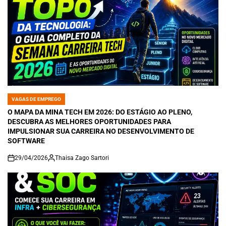
VAGAS DE EMPREGO
POSTED
IN
O MAPA DA MINA TECH EM 2026: DO ESTÁGIO AO PLENO,
DESCUBRA AS MELHORES OPORTUNIDADES PARA
IMPULSIONAR SUA CARREIRA NO DESENVOLVIMENTO DE
SOFTWARE
29/04/2026
Thaisa Zago Sartori
on