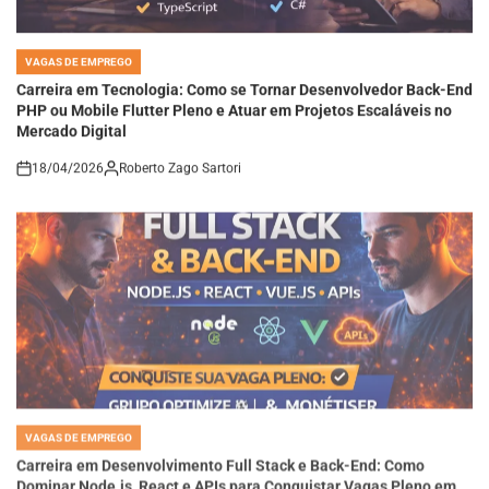
VAGAS DE EMPREGO
POSTED
IN
Carreira em Tecnologia: Como se Tornar Desenvolvedor Back-End
PHP ou Mobile Flutter Pleno e Atuar em Projetos Escaláveis no
Mercado Digital
18/04/2026
Roberto Zago Sartori
on
VAGAS DE EMPREGO
POSTED
IN
Carreira em Desenvolvimento Full Stack e Back-End: Como
Dominar Node.js, React e APIs para Conquistar Vagas Pleno em
Empresas de Tecnologia Moderna