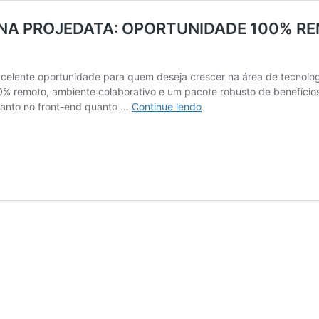
 NA PROJEDATA: OPORTUNIDADE 100% R
xcelente oportunidade para quem deseja crescer na área de tecnolo
% remoto, ambiente colaborativo e um pacote robusto de benefícios. 
DESENVOLVEDOR
tanto no front-end quanto …
Continue lendo
FULL
STACK
JÚNIOR
NA
PROJEDATA:
OPORTUNIDADE
100%
REMOTA
COM
FOCO
EM
CRESCIMENTO,
INOVAÇÃO
E