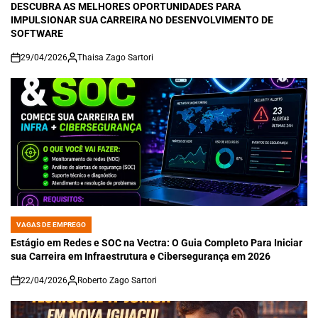
DESCUBRA AS MELHORES OPORTUNIDADES PARA
IMPULSIONAR SUA CARREIRA NO DESENVOLVIMENTO DE
SOFTWARE
29/04/2026
Thaisa Zago Sartori
on
VAGAS DE EMPREGO
POSTED
IN
Estágio em Redes e SOC na Vectra: O Guia Completo Para Iniciar
sua Carreira em Infraestrutura e Cibersegurança em 2026
22/04/2026
Roberto Zago Sartori
on