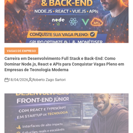
VAGAS DE EMPREGO
POSTED
IN
Carreira em Desenvolvimento Full Stack e Back-End: Como
Dominar Node.js, React e APIs para Conquistar Vagas Pleno em
Empresas de Tecnologia Moderna
18/04/2026
Roberto Zago Sartori
on