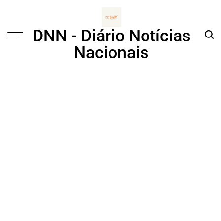
Skip
to
content
DNN - Diário Notícias
Menu
Sear
Nacionais