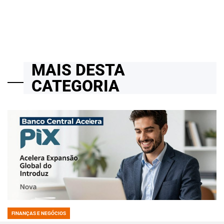
on
MAIS DESTA
CATEGORIA
FINANÇAS E NEGÓCIOS
POSTED
IN