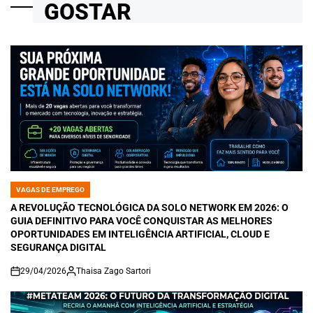
GOSTAR
VAGAS DE EMPREGO
POSTED
IN
A REVOLUÇÃO TECNOLÓGICA DA SOLO NETWORK EM 2026: O
GUIA DEFINITIVO PARA VOCÊ CONQUISTAR AS MELHORES
OPORTUNIDADES EM INTELIGÊNCIA ARTIFICIAL, CLOUD E
SEGURANÇA DIGITAL
29/04/2026
Thaisa Zago Sartori
on