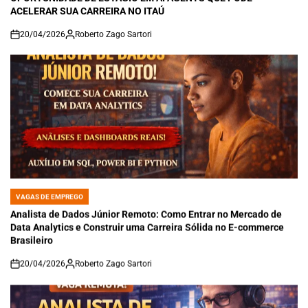
ACELERAR SUA CARREIRA NO ITAÚ
20/04/2026
Roberto Zago Sartori
on
VAGAS DE EMPREGO
POSTED
IN
Analista de Dados Júnior Remoto: Como Entrar no Mercado de
Data Analytics e Construir uma Carreira Sólida no E-commerce
Brasileiro
20/04/2026
Roberto Zago Sartori
on