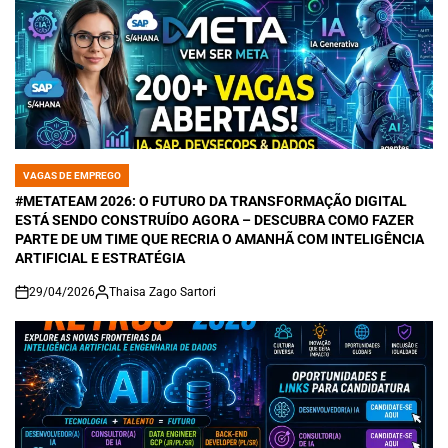
VAGAS DE EMPREGO
POSTED
IN
#METATEAM 2026: O FUTURO DA TRANSFORMAÇÃO DIGITAL
ESTÁ SENDO CONSTRUÍDO AGORA – DESCUBRA COMO FAZER
PARTE DE UM TIME QUE RECRIA O AMANHÃ COM INTELIGÊNCIA
ARTIFICIAL E ESTRATÉGIA
29/04/2026
Thaisa Zago Sartori
on