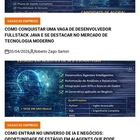
VAGAS DE EMPREGO
POSTED
IN
COMO CONQUISTAR UMA VAGA DE DESENVOLVEDOR
FULLSTACK JAVA E SE DESTACAR NO MERCADO DE
TECNOLOGIA MODERNO
20/04/2026
Roberto Zago Sartori
on
VAGAS DE EMPREGO
POSTED
IN
COMO ENTRAR NO UNIVERSO DE IA E NEGÓCIOS:
OPORTUNIDADE DE ESTÁGIO EM AI AGENTS QUE PODE