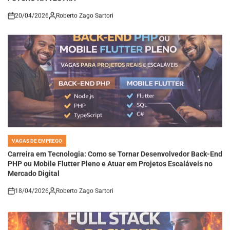
20/04/2026
Roberto Zago Sartori
on
VAGAS DE EMPREGO
POSTED
IN
Carreira em Tecnologia: Como se Tornar Desenvolvedor Back-End
PHP ou Mobile Flutter Pleno e Atuar em Projetos Escaláveis no
Mercado Digital
18/04/2026
Roberto Zago Sartori
on