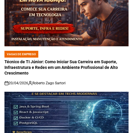
VAGAS DE EMPREGO
POSTED
IN
Técnico de TI Júnior: Como Iniciar Sua Carreira em Suporte,
Infraestrutura e Redes em um Ambiente Profissional de Alto
Crescimento
20/04/2026
Roberto Zago Sartori
on