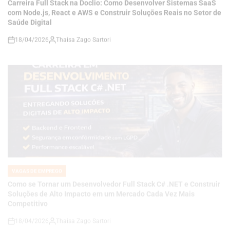
18/04/2026
Thaisa Zago Sartori
on
VAGAS DE EMPREGO
POSTED
IN
Como se Tornar um Desenvolvedor Full Stack C# .NET e Construir
Soluções de Alto Impacto em um Mercado Cada Vez Mais
Competitivo
18/04/2026
Thaisa Zago Sartori
on