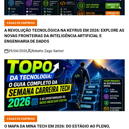
VAGAS DE EMPREGO
POSTED
IN
A REVOLUÇÃO TECNOLÓGICA NA KEYRUS EM 2026: EXPLORE AS
NOVAS FRONTEIRAS DA INTELIGÊNCIA ARTIFICIAL E
ENGENHARIA DE DADOS
29/04/2026
Roberto Zago Sartori
on
VAGAS DE EMPREGO
POSTED
IN
O MAPA DA MINA TECH EM 2026: DO ESTÁGIO AO PLENO,