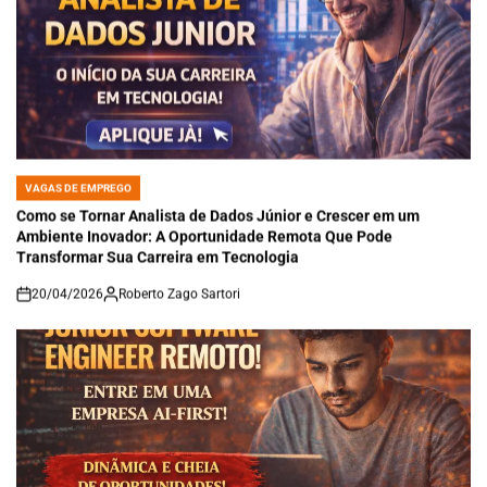
VAGAS DE EMPREGO
POSTED
IN
Como se Tornar Analista de Dados Júnior e Crescer em um
Ambiente Inovador: A Oportunidade Remota Que Pode
Transformar Sua Carreira em Tecnologia
20/04/2026
Roberto Zago Sartori
on