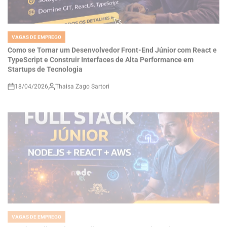
VAGAS DE EMPREGO
POSTED
IN
Como se Tornar um Desenvolvedor Front-End Júnior com React e
TypeScript e Construir Interfaces de Alta Performance em
Startups de Tecnologia
18/04/2026
Thaisa Zago Sartori
on
VAGAS DE EMPREGO
POSTED
IN
Carreira Full Stack na Doclio: Como Desenvolver Sistemas SaaS
com Node.js, React e AWS e Construir Soluções Reais no Setor de
Saúde Digital