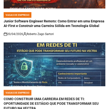
VAGAS DE EMPREGO
POSTED
IN
Junior Software Engineer Remoto: Como Entrar em uma Empresa
AI-First e Construir uma Carreira Sólida em Tecnologia Global
20/04/2026
Roberto Zago Sartori
on
VAGAS DE EMPREGO
POSTED
IN
COMO CONSTRUIR UMA CARREIRA EM REDES DE TI:
OPORTUNIDADE DE ESTÁGIO QUE PODE TRANSFORMAR SEU
FUTURO NA VECTRA