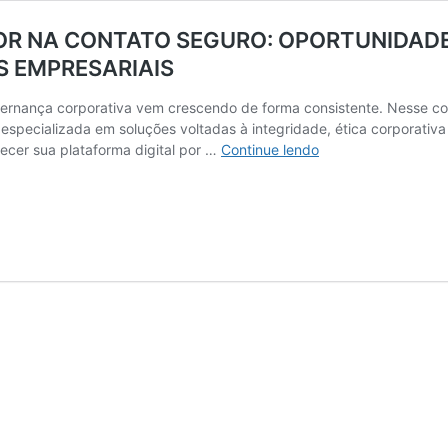
OR NA CONTATO SEGURO: OPORTUNIDAD
S EMPRESARIAIS
vernança corporativa vem crescendo de forma consistente. Nesse co
pecializada em soluções voltadas à integridade, ética corporativa
DESENVOLVEDOR(
ecer sua plataforma digital por …
Continue lendo
FRONT-
END
JÚNIOR
NA
CONTATO
SEGURO:
OPORTUNIDADE
REMOTA
EM
UMA
EMPRESA
REFERÊNCIA
EM
PREVENÇÃO