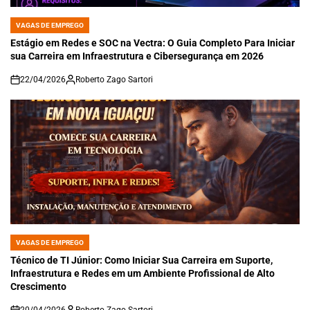
VAGAS DE EMPREGO
POSTED
IN
Estágio em Redes e SOC na Vectra: O Guia Completo Para Iniciar
sua Carreira em Infraestrutura e Cibersegurança em 2026
22/04/2026
Roberto Zago Sartori
on
VAGAS DE EMPREGO
POSTED
IN
Técnico de TI Júnior: Como Iniciar Sua Carreira em Suporte,
Infraestrutura e Redes em um Ambiente Profissional de Alto
Crescimento