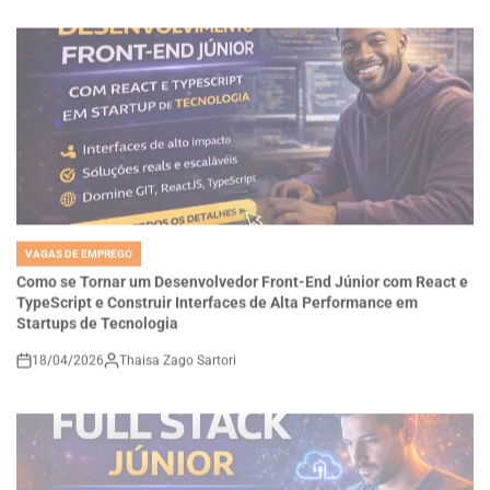
VAGAS DE EMPREGO
POSTED
IN
Como se Tornar um Desenvolvedor Front-End Júnior com React e
TypeScript e Construir Interfaces de Alta Performance em
Startups de Tecnologia
18/04/2026
Thaisa Zago Sartori
on