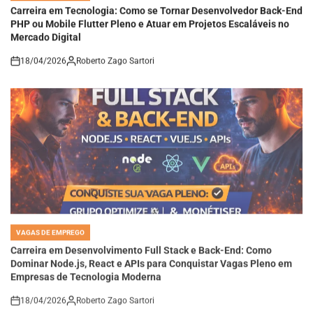
Carreira em Tecnologia: Como se Tornar Desenvolvedor Back-End
PHP ou Mobile Flutter Pleno e Atuar em Projetos Escaláveis no
Mercado Digital
18/04/2026
Roberto Zago Sartori
on
VAGAS DE EMPREGO
POSTED
IN
Carreira em Desenvolvimento Full Stack e Back-End: Como
Dominar Node.js, React e APIs para Conquistar Vagas Pleno em
Empresas de Tecnologia Moderna
18/04/2026
Roberto Zago Sartori
on