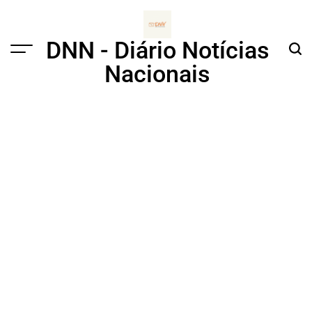
Skip
to
content
DNN - Diário Notícias
Menu
Sear
Nacionais