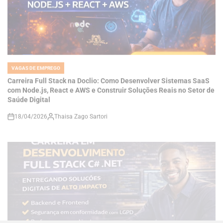
VAGAS DE EMPREGO
POSTED
IN
Carreira Full Stack na Doclio: Como Desenvolver Sistemas SaaS
com Node.js, React e AWS e Construir Soluções Reais no Setor de
Saúde Digital
18/04/2026
Thaisa Zago Sartori
on
VAGAS DE EMPREGO
POSTED
IN
Como se Tornar um Desenvolvedor Full Stack C# .NET e Construir