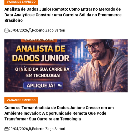
VAGAS DE EMPREGO
POSTED
IN
Analista de Dados Júnior Remoto: Como Entrar no Mercado de
Data Analytics e Construir uma Carreira Sólida no E-commerce
Brasileiro
20/04/2026
Roberto Zago Sartori
on
VAGAS DE EMPREGO
POSTED
IN
Como se Tornar Analista de Dados Júnior e Crescer em um
Ambiente Inovador: A Oportunidade Remota Que Pode
Transformar Sua Carreira em Tecnologia
20/04/2026
Roberto Zago Sartori
on