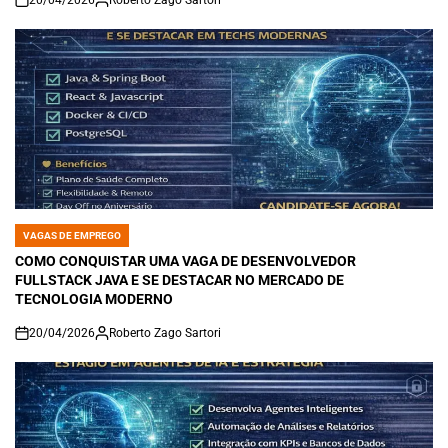
20/04/2026
Roberto Zago Sartori
on
VAGAS DE EMPREGO
POSTED
IN
COMO CONQUISTAR UMA VAGA DE DESENVOLVEDOR
FULLSTACK JAVA E SE DESTACAR NO MERCADO DE
TECNOLOGIA MODERNO
20/04/2026
Roberto Zago Sartori
on