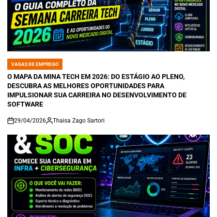
VAGAS DE EMPREGO
POSTED
IN
O MAPA DA MINA TECH EM 2026: DO ESTÁGIO AO PLENO,
DESCUBRA AS MELHORES OPORTUNIDADES PARA
IMPULSIONAR SUA CARREIRA NO DESENVOLVIMENTO DE
SOFTWARE
29/04/2026
Thaisa Zago Sartori
on