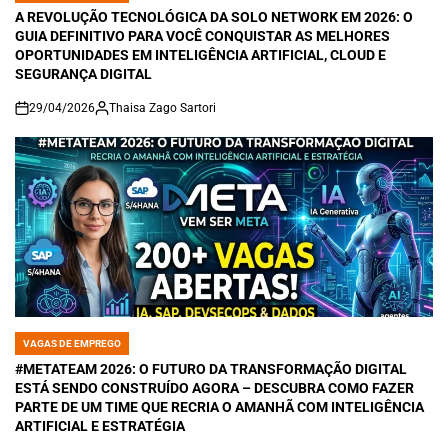
IN
A REVOLUÇÃO TECNOLÓGICA DA SOLO NETWORK EM 2026: O
GUIA DEFINITIVO PARA VOCÊ CONQUISTAR AS MELHORES
OPORTUNIDADES EM INTELIGÊNCIA ARTIFICIAL, CLOUD E
SEGURANÇA DIGITAL
29/04/2026
Thaisa Zago Sartori
on
VAGAS DE EMPREGO
POSTED
IN
#METATEAM 2026: O FUTURO DA TRANSFORMAÇÃO DIGITAL
ESTÁ SENDO CONSTRUÍDO AGORA – DESCUBRA COMO FAZER
PARTE DE UM TIME QUE RECRIA O AMANHÃ COM INTELIGÊNCIA
ARTIFICIAL E ESTRATÉGIA