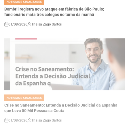
funcionário mata três colegas no turno da manhã
01/08/2026
Thaisa Zago Sartori
on
NOTÍCIAS E ATUALIZADES
POSTED
IN
Crise no Saneamento: Entenda a Decisão Judicial da Espanha
que Leva 50 Mil Pessoas a Ceuta
01/08/2026
Thaisa Zago Sartori
on