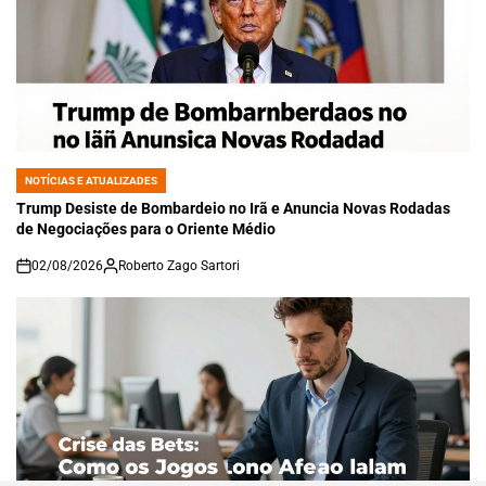
NOTÍCIAS E ATUALIZADES
POSTED
IN
Trump Desiste de Bombardeio no Irã e Anuncia Novas Rodadas
de Negociações para o Oriente Médio
02/08/2026
Roberto Zago Sartori
on