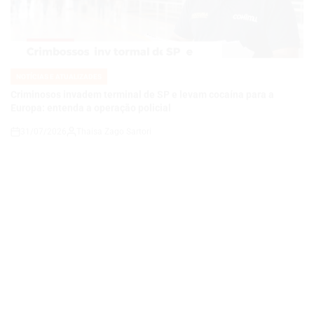
NOTÍCIAS E ATUALIZADES
POSTED
IN
Criminosos invadem terminal de SP e levam cocaína para a
Europa: entenda a operação policial
31/07/2026
Thaisa Zago Sartori
on
NOTÍCIAS E ATUALIZADES
POSTED
IN
Crise Migratória em Ceuta: 48 Mil Já Retornaram a Marrocos e
Europa Pressiona Espanha
31/07/2026
Thaisa Zago Sartori
on