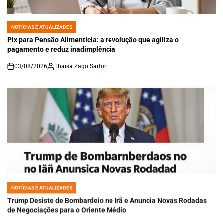
NOTÍCIAS E ATUALIZADES
POSTED
IN
Pix para Pensão Alimentícia: a revolução que agiliza o
pagamento e reduz inadimplência
03/08/2026
Thaisa Zago Sartori
on
NOTÍCIAS E ATUALIZADES
POSTED
IN
Trump Desiste de Bombardeio no Irã e Anuncia Novas Rodadas
de Negociações para o Oriente Médio
02/08/2026
Roberto Zago Sartori