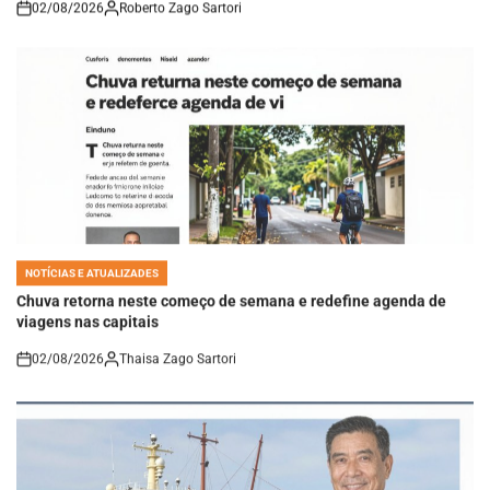
on
NOTÍCIAS E ATUALIZADES
POSTED
IN
Chuva retorna neste começo de semana e redefine agenda de
viagens nas capitais
02/08/2026
Thaisa Zago Sartori
on