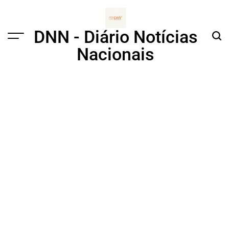
Skip
to
content
DNN - Diário Notícias
Menu
Sear
Nacionais