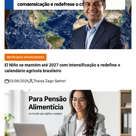
NOTÍCIAS E ATUALIZADES
POSTED
IN
El Niño se mantém até 2027 com intensificação e redefine o
calendário agrícola brasileiro
03/08/2026
Thaisa Zago Sartori
on