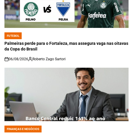
FUTEBOL
POSTED
IN
Palmeiras perde para o Fortaleza, mas assegura vaga nas oitavas
da Copa do Brasil
06/08/2026
Roberto Zago Sartori
on
FINANÇAS E NEGÓCIOS
POSTED