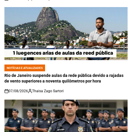
on
NOTÍCIAS E ATUALIZADES
POSTED
IN
Rio de Janeiro suspende aulas da rede pública devido a rajadas
de vento superiores a noventa quilômetros por hora
07/08/2026
Thaisa Zago Sartori
on