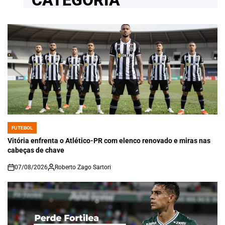
FUTEBOL
POSTED
IN
Vitória enfrenta o Atlético-PR com elenco renovado e miras nas
cabeças de chave
07/08/2026
Roberto Zago Sartori
on