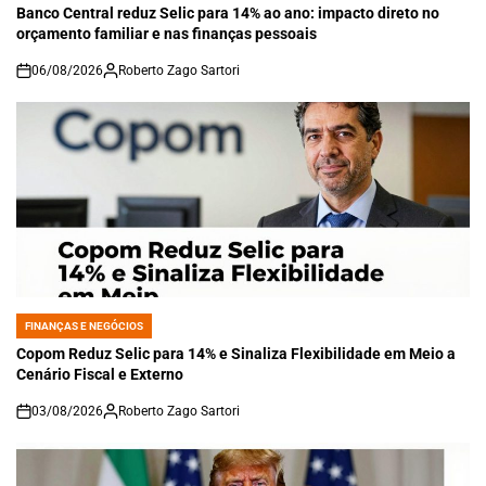
IN
Banco Central reduz Selic para 14% ao ano: impacto direto no
orçamento familiar e nas finanças pessoais
06/08/2026
Roberto Zago Sartori
on
FINANÇAS E NEGÓCIOS
POSTED
IN
Copom Reduz Selic para 14% e Sinaliza Flexibilidade em Meio a
Cenário Fiscal e Externo
03/08/2026
Roberto Zago Sartori
on