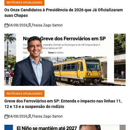
NOTÍCIAS E ATUALIZADES
POSTED
IN
Os Onze Candidatos à Presidência de 2026 que Já Oficializaram
suas Chapas
04/08/2026
Thaisa Zago Sartori
on
NOTÍCIAS E ATUALIZADES
POSTED
IN
Greve dos Ferroviários em SP: Entenda o impacto nas linhas 11,
12 e 13 e a suspensão do rodízio
04/08/2026
Thaisa Zago Sartori
on