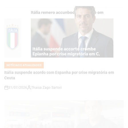
NOTÍCIAS E ATUALIZADES
POSTED
IN
Itália suspende acordo com Espanha por crise migratória em
Ceuta
31/07/2026
Thaisa Zago Sartori
on