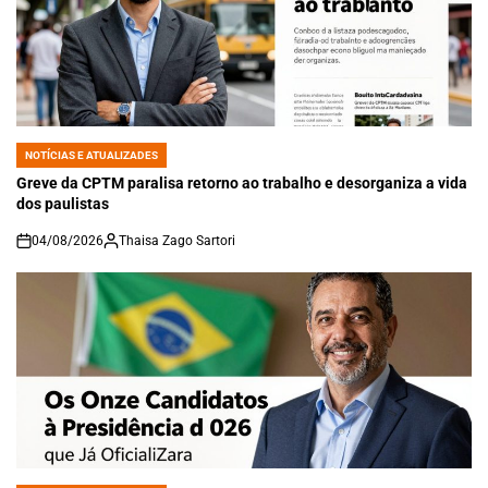
NOTÍCIAS E ATUALIZADES
POSTED
IN
Greve da CPTM paralisa retorno ao trabalho e desorganiza a vida
dos paulistas
04/08/2026
Thaisa Zago Sartori
on