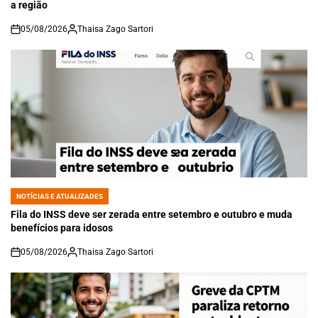
a região
05/08/2026
Thaisa Zago Sartori
on
NOTÍCIAS E ATUALIZADES
POSTED
IN
Fila do INSS deve ser zerada entre setembro e outubro e muda
benefícios para idosos
05/08/2026
Thaisa Zago Sartori
on