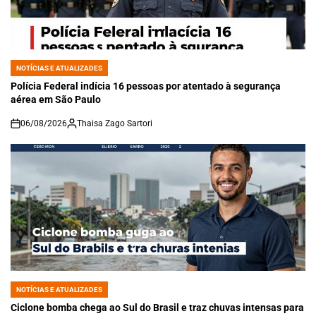
NOTÍCIAS E ATUALIZADES
POSTED
IN
Polícia Federal indícia 16 pessoas por atentado à segurança
aérea em São Paulo
06/08/2026
Thaisa Zago Sartori
on
NOTÍCIAS E ATUALIZADES
POSTED
IN
Ciclone bomba chega ao Sul do Brasil e traz chuvas intensas para