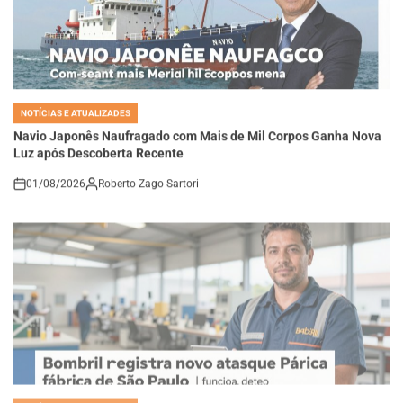
NOTÍCIAS E ATUALIZADES
POSTED
IN
Navio Japonês Naufragado com Mais de Mil Corpos Ganha Nova
Luz após Descoberta Recente
01/08/2026
Roberto Zago Sartori
on
NOTÍCIAS E ATUALIZADES
POSTED
IN
Bombril registra novo ataque em fábrica de São Paulo;