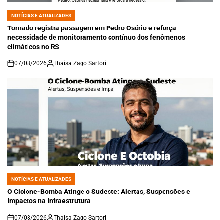
NOTÍCIAS E ATUALIZADES
POSTED
IN
Tornado registra passagem em Pedro Osório e reforça
necessidade de monitoramento contínuo dos fenômenos
climáticos no RS
07/08/2026
Thaisa Zago Sartori
on
NOTÍCIAS E ATUALIZADES
POSTED
IN
O Ciclone-Bomba Atinge o Sudeste: Alertas, Suspensões e
Impactos na Infraestrutura
07/08/2026
Thaisa Zago Sartori