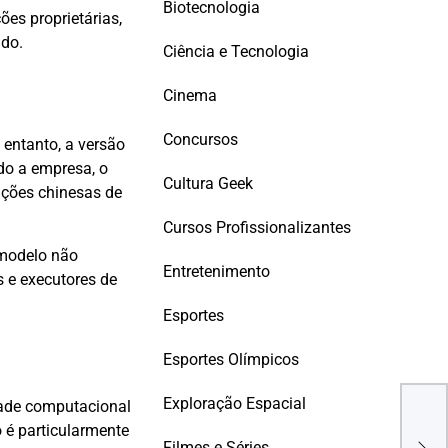
Biotecnologia
ões proprietárias,
ndo.
Ciência e Tecnologia
Cinema
Concursos
 entanto, a versão
do a empresa, o
Cultura Geek
uções chinesas de
Cursos Profissionalizantes
o modelo não
Entretenimento
 e executores de
Esportes
Esportes Olímpicos
Exploração Espacial
dade computacional
 é particularmente
Qual
Filmes e Séries