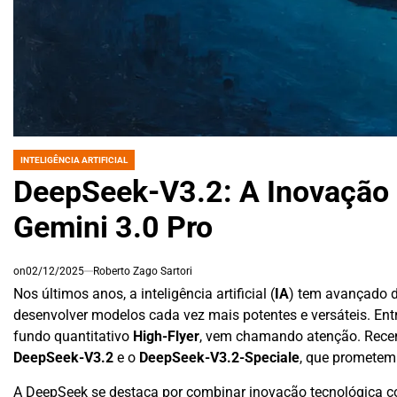
INTELIGÊNCIA ARTIFICIAL
POSTED
IN
DeepSeek-V3.2: A Inovação 
Gemini 3.0 Pro
on
02/12/2025
Roberto Zago Sartori
Nos últimos anos, a inteligência artificial (
IA
) tem avançado 
desenvolver modelos cada vez mais potentes e versáteis. Entr
fundo quantitativo
High-Flyer
, vem chamando atenção. Recen
DeepSeek-V3.2
e o
DeepSeek-V3.2-Speciale
, que prometem
A DeepSeek se destaca por combinar inovação tecnológica c