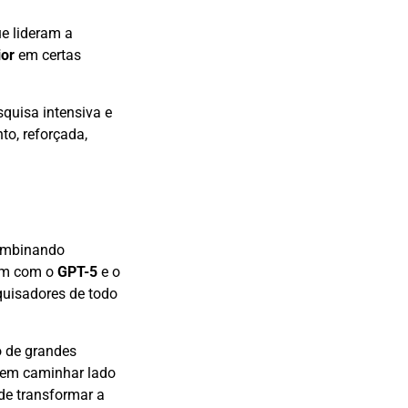
e lideram a
ior
em certas
squisa intensiva e
to, reforçada,
combinando
zam com o
GPT-5
e o
quisadores de todo
o de grandes
odem caminhar lado
 de transformar a