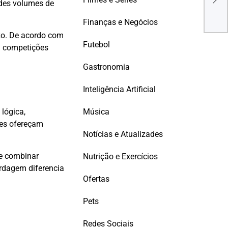
2025
ndes volumes de
Finanças e Negócios
azo. De acordo com
Futebol
 competições
Gastronomia
Inteligência Artificial
Música
lógica,
ões ofereçam
Notícias e Atualizades
ue combinar
Nutrição e Exercícios
ordagem diferencia
Ofertas
Pets
Redes Sociais