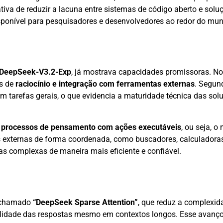
iva de reduzir a lacuna entre sistemas de código aberto e soluç
disponível para pesquisadores e desenvolvedores ao redor do mu
DeepSeek-V3.2-Exp
, já mostrava capacidades promissoras. No
os de
raciocínio e integração com ferramentas externas
. Segun
tarefas gerais, o que evidencia a maturidade técnica das sol
r processos de pensamento com ações executáveis
, ou seja, 
 externas de forma coordenada, como buscadores, calculadoras
as complexas de maneira mais eficiente e confiável.
o chamado
“DeepSeek Sparse Attention”
, que reduz a complexi
lidade das respostas mesmo em contextos longos. Esse avanço