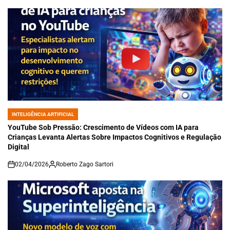
INTELIGÊNCIA ARTIFICIAL
POSTED
IN
YouTube Sob Pressão: Crescimento de Vídeos com IA para
Crianças Levanta Alertas Sobre Impactos Cognitivos e Regulação
Digital
02/04/2026
Roberto Zago Sartori
on