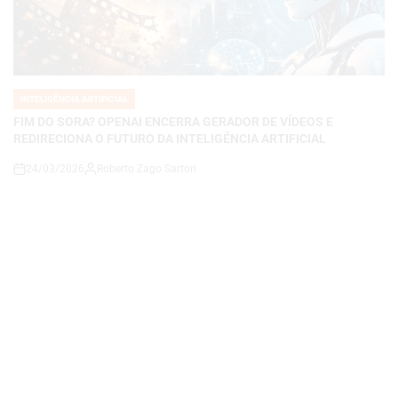
INTELIGÊNCIA ARTIFICIAL
POSTED
IN
FIM DO SORA? OPENAI ENCERRA GERADOR DE VÍDEOS E
REDIRECIONA O FUTURO DA INTELIGÊNCIA ARTIFICIAL
24/03/2026
Roberto Zago Sartori
on
INTELIGÊNCIA ARTIFICIAL
POSTED
IN
Perplexity Health Chega para Revolucionar a Saúde Digital: IA
Agora Analisa Seus Dados Médicos e Entrega Respostas
Personalizadas
24/03/2026
Roberto Zago Sartori
on