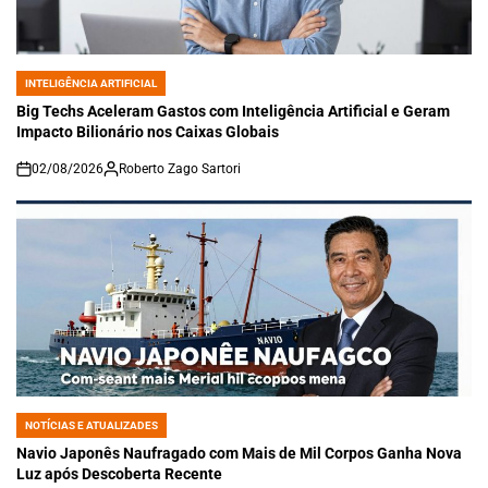
INTELIGÊNCIA ARTIFICIAL
POSTED
IN
Big Techs Aceleram Gastos com Inteligência Artificial e Geram
Impacto Bilionário nos Caixas Globais
02/08/2026
Roberto Zago Sartori
on
NOTÍCIAS E ATUALIZADES
POSTED
IN
Navio Japonês Naufragado com Mais de Mil Corpos Ganha Nova
Luz após Descoberta Recente