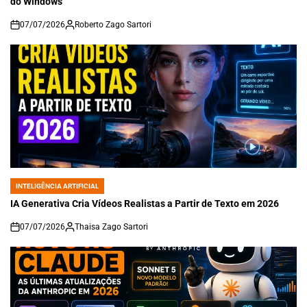
do Windows
07/07/2026
Roberto Zago Sartori
on
INTELIGÊNCIA ARTIFICIAL
POSTED
IN
IA Generativa Cria Vídeos Realistas a Partir de Texto em 2026
07/07/2026
Thaisa Zago Sartori
on