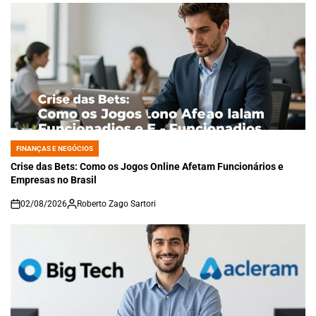
FINANÇAS E NEGÓCIOS
POSTED
IN
Crise das Bets: Como os Jogos Online Afetam Funcionários e
Empresas no Brasil
02/08/2026
Roberto Zago Sartori
on