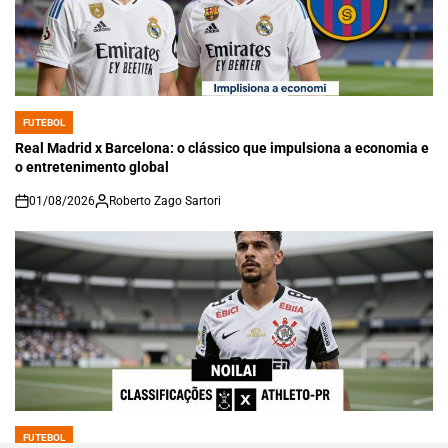
FUTEBOL
POSTED
IN
Real Madrid x Barcelona: o clássico que impulsiona a economia e
o entretenimento global
01/08/2026
Roberto Zago Sartori
on
FUTEBOL
POSTED