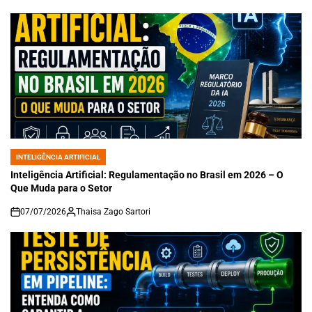
INTELIGÊNCIA ARTIFICIAL
POSTED
IN
Inteligência Artificial: Regulamentação no Brasil em 2026 – O
Que Muda para o Setor
07/07/2026
Thaisa Zago Sartori
on