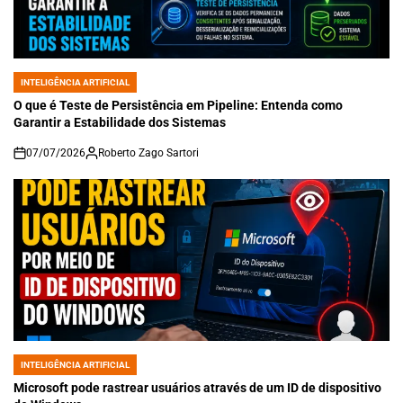
INTELIGÊNCIA ARTIFICIAL
POSTED
IN
O que é Teste de Persistência em Pipeline: Entenda como
Garantir a Estabilidade dos Sistemas
07/07/2026
Roberto Zago Sartori
on
INTELIGÊNCIA ARTIFICIAL
POSTED
IN
Microsoft pode rastrear usuários através de um ID de dispositivo