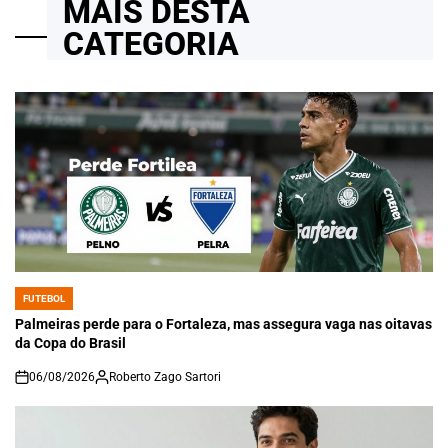
MAIS DESTA
CATEGORIA
FUTEBOL
POSTED
IN
Palmeiras perde para o Fortaleza, mas assegura vaga nas oitavas
da Copa do Brasil
06/08/2026
Roberto Zago Sartori
on