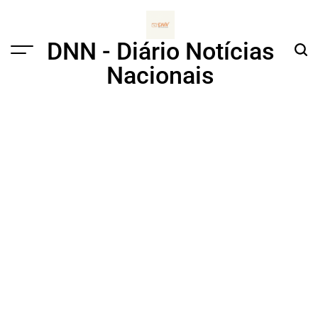
Skip
to
content
DNN - Diário Notícias
Menu
Sear
Nacionais