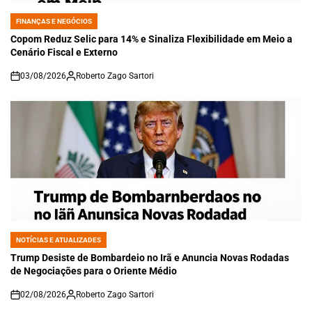
FINANÇAS E NEGÓCIOS
POSTED
IN
Copom Reduz Selic para 14% e Sinaliza Flexibilidade em Meio a
Cenário Fiscal e Externo
03/08/2026
Roberto Zago Sartori
on
NOTÍCIAS E ATUALIZADES
POSTED
IN
Trump Desiste de Bombardeio no Irã e Anuncia Novas Rodadas
de Negociações para o Oriente Médio
02/08/2026
Roberto Zago Sartori
on