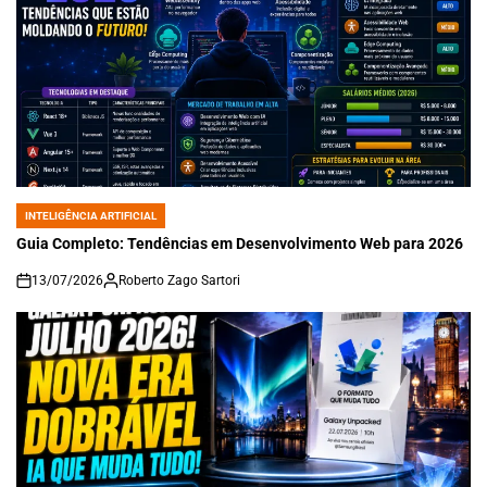
INTELIGÊNCIA ARTIFICIAL
POSTED
IN
Guia Completo: Tendências em Desenvolvimento Web para 2026
13/07/2026
Roberto Zago Sartori
on