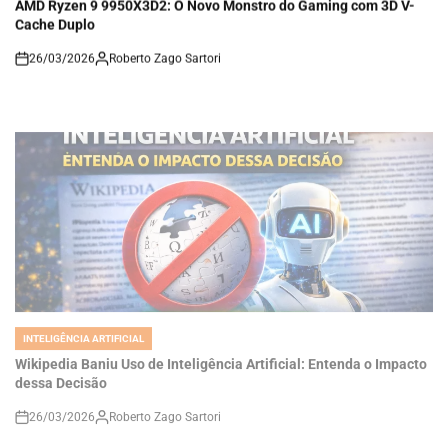
Cache Duplo
26/03/2026
Roberto Zago Sartori
on
INTELIGÊNCIA ARTIFICIAL
POSTED
IN
Wikipedia Baniu Uso de Inteligência Artificial: Entenda o Impacto
dessa Decisão
26/03/2026
Roberto Zago Sartori
on