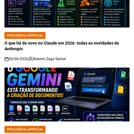
INTELIGÊNCIA ARTIFICIAL
POSTED
IN
O que há de novo no Claude em 2026: todas as novidades da
Anthropic
30/06/2026
Roberto Zago Sartori
on
INTELIGÊNCIA ARTIFICIAL
POSTED