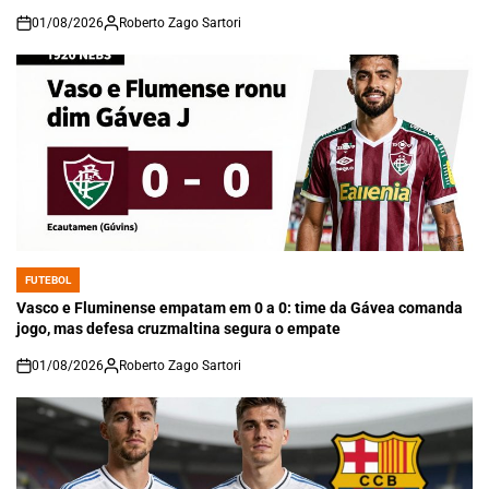
01/08/2026
Roberto Zago Sartori
on
FUTEBOL
POSTED
IN
Vasco e Fluminense empatam em 0 a 0: time da Gávea comanda
jogo, mas defesa cruzmaltina segura o empate
01/08/2026
Roberto Zago Sartori
on