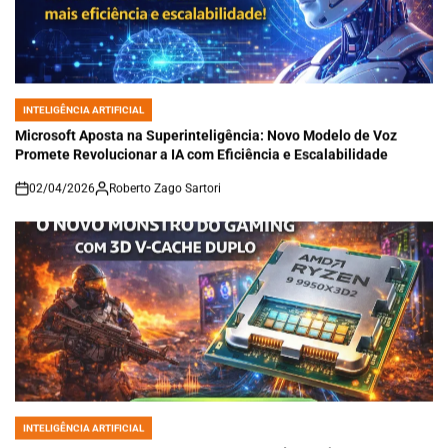
INTELIGÊNCIA ARTIFICIAL
POSTED
IN
Microsoft Aposta na Superinteligência: Novo Modelo de Voz
Promete Revolucionar a IA com Eficiência e Escalabilidade
02/04/2026
Roberto Zago Sartori
on
INTELIGÊNCIA ARTIFICIAL
POSTED
IN
AMD Ryzen 9 9950X3D2: O Novo Monstro do Gaming com 3D V-