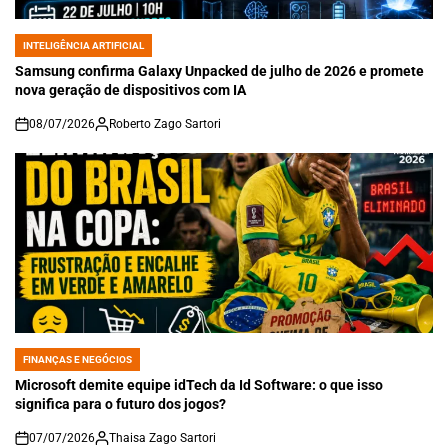
INTELIGÊNCIA ARTIFICIAL
POSTED
IN
Samsung confirma Galaxy Unpacked de julho de 2026 e promete
nova geração de dispositivos com IA
08/07/2026
Roberto Zago Sartori
on
FINANÇAS E NEGÓCIOS
POSTED
IN
Microsoft demite equipe idTech da Id Software: o que isso
significa para o futuro dos jogos?
07/07/2026
Thaisa Zago Sartori
on