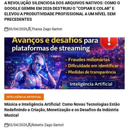
IN
A REVOLUÇÃO SILENCIOSA DOS ARQUIVOS NATIVOS: COMO O
GOOGLE GEMINI EM 2026 DESTRUIU O “COPIAR E COLAR” E
ELEVOU A PRODUTIVIDADE PROFISSIONAL A UM NÍVEL SEM
PRECEDENTES
30/04/2026
Thaisa Zago Sartori
on
INTELIGÊNCIA ARTIFICIAL
POSTED
IN
Música e Inteligência Artificial: Como Novas Tecnologias Estão
Redefinindo a Criação, Monetização e os Desafios da Indústria
Musical
02/04/2026
Roberto Zago Sartori
on