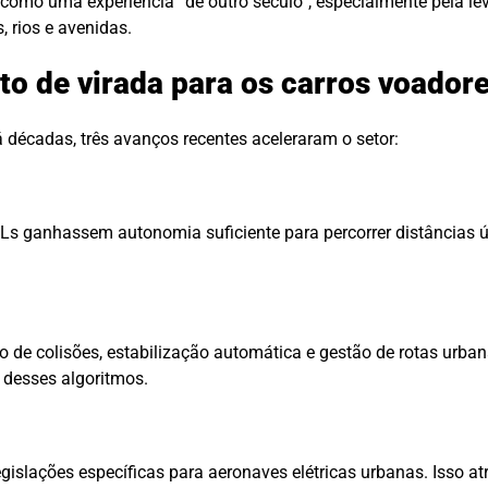
como uma experiência “de outro século”, especialmente pela l
, rios e avenidas.
o de virada para os carros voador
décadas, três avanços recentes aceleraram o setor:
Ls ganhassem autonomia suficiente para percorrer distâncias ú
o de colisões, estabilização automática e gestão de rotas urba
 desses algoritmos.
lações específicas para aeronaves elétricas urbanas. Isso atra