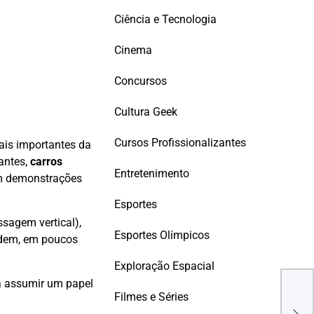
Ciência e Tecnologia
Cinema
Concursos
Cultura Geek
Cursos Profissionalizantes
ais importantes da
antes,
carros
Entretenimento
em demonstrações
Esportes
ssagem vertical),
Esportes Olímpicos
podem, em poucos
Exploração Espacial
ra assumir um papel
Méd
Filmes e Séries
ciru