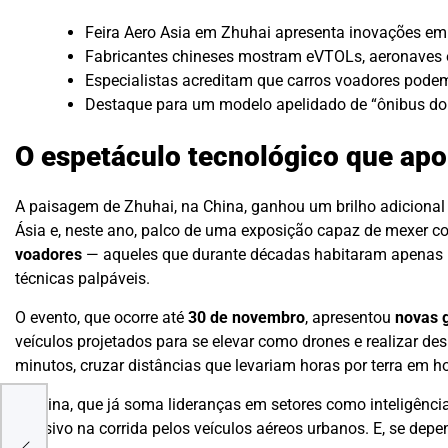
Feira Aero Asia em Zhuhai apresenta inovações em
Fabricantes chineses mostram eVTOLs, aeronaves el
Especialistas acreditam que carros voadores pode
Destaque para um modelo apelidado de “ônibus do c
O espetáculo tecnológico que apo
A paisagem de Zhuhai, na China, ganhou um brilho adicional
Ásia e, neste ano, palco de uma exposição capaz de mexer co
voadores
— aqueles que durante décadas habitaram apenas hi
técnicas palpáveis.
O evento, que ocorre até
30 de novembro
, apresentou
novas 
veículos projetados para se elevar como drones e realizar 
minutos, cruzar distâncias que levariam horas por terra em ho
A China, que já soma lideranças em setores como inteligência 
a
decisivo na corrida pelos veículos aéreos urbanos. E, se depe