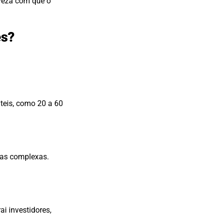
eveza com que o
es?
teis, como 20 a 60
nas complexas.
i investidores,