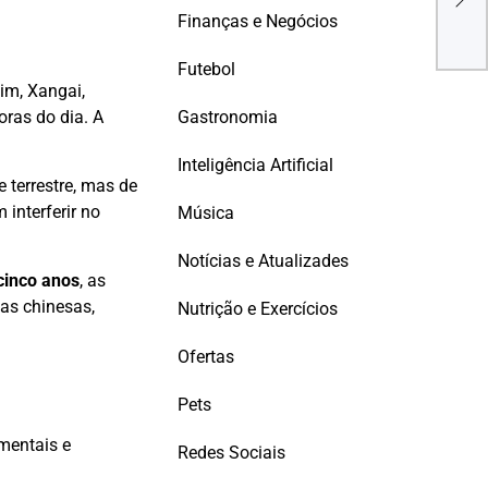
paci
Finanças e Negócios
ava
Futebol
im, Xangai,
Gastronomia
ras do dia. A
Inteligência Artificial
 terrestre, mas de
 interferir no
Música
Notícias e Atualizades
cinco anos
, as
as chinesas,
Nutrição e Exercícios
Ofertas
Pets
imentais e
Redes Sociais