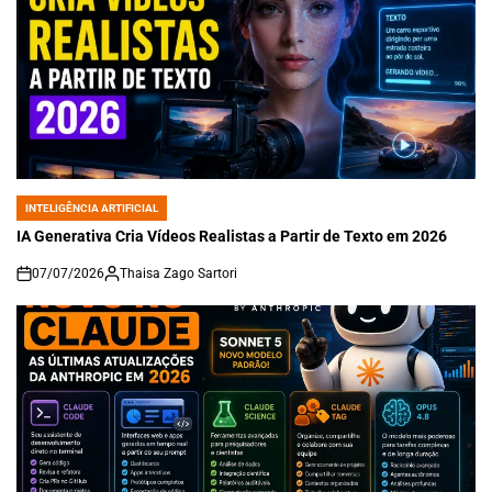
INTELIGÊNCIA ARTIFICIAL
POSTED
IN
IA Generativa Cria Vídeos Realistas a Partir de Texto em 2026
07/07/2026
Thaisa Zago Sartori
on