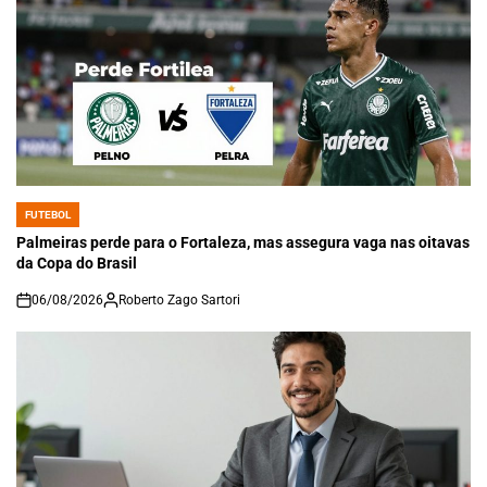
FUTEBOL
POSTED
IN
Palmeiras perde para o Fortaleza, mas assegura vaga nas oitavas
da Copa do Brasil
06/08/2026
Roberto Zago Sartori
on