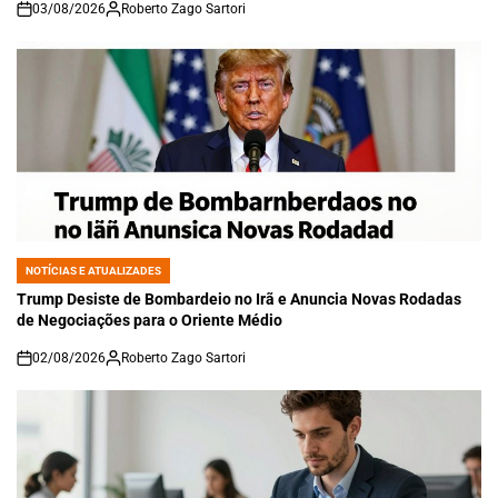
03/08/2026
Roberto Zago Sartori
on
NOTÍCIAS E ATUALIZADES
POSTED
IN
Trump Desiste de Bombardeio no Irã e Anuncia Novas Rodadas
de Negociações para o Oriente Médio
02/08/2026
Roberto Zago Sartori
on