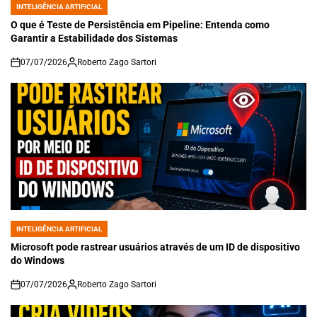
INTELIGÊNCIA ARTIFICIAL
POSTED
IN
O que é Teste de Persistência em Pipeline: Entenda como
Garantir a Estabilidade dos Sistemas
07/07/2026
Roberto Zago Sartori
on
INTELIGÊNCIA ARTIFICIAL
POSTED
IN
Microsoft pode rastrear usuários através de um ID de dispositivo
do Windows
07/07/2026
Roberto Zago Sartori
on