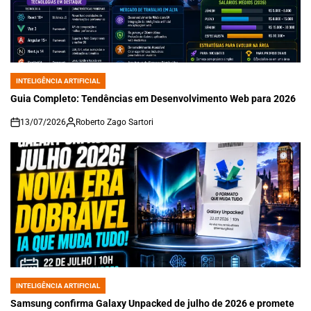
INTELIGÊNCIA ARTIFICIAL
POSTED
IN
Guia Completo: Tendências em Desenvolvimento Web para 2026
13/07/2026
Roberto Zago Sartori
on
INTELIGÊNCIA ARTIFICIAL
POSTED
IN
Samsung confirma Galaxy Unpacked de julho de 2026 e promete