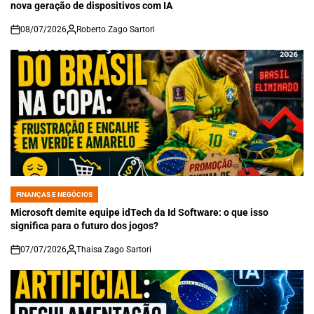
nova geração de dispositivos com IA
08/07/2026
Roberto Zago Sartori
on
FINANÇAS E NEGÓCIOS
POSTED
IN
Microsoft demite equipe idTech da Id Software: o que isso
significa para o futuro dos jogos?
07/07/2026
Thaisa Zago Sartori
on