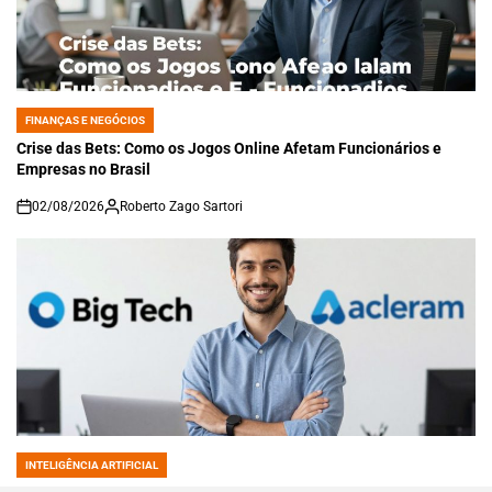
FINANÇAS E NEGÓCIOS
POSTED
IN
Crise das Bets: Como os Jogos Online Afetam Funcionários e
Empresas no Brasil
02/08/2026
Roberto Zago Sartori
on
INTELIGÊNCIA ARTIFICIAL
POSTED
IN