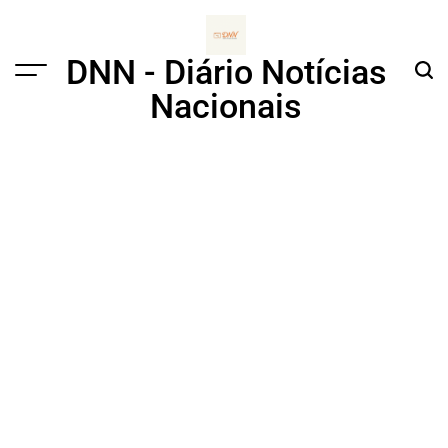
Skip
to
content
DNN - Diário Notícias
Menu
Sear
Nacionais