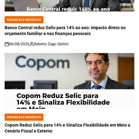
FINANÇAS E NEGÓCIOS
POSTED
IN
Banco Central reduz Selic para 14% ao ano: impacto direto no
orçamento familiar e nas finanças pessoais
06/08/2026
Roberto Zago Sartori
on
FINANÇAS E NEGÓCIOS
POSTED
IN
Copom Reduz Selic para 14% e Sinaliza Flexibilidade em Meio a
Cenário Fiscal e Externo