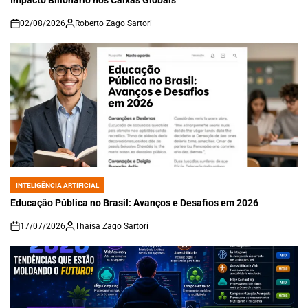
Impacto Bilionário nos Caixas Globais
02/08/2026
Roberto Zago Sartori
on
INTELIGÊNCIA ARTIFICIAL
POSTED
IN
Educação Pública no Brasil: Avanços e Desafios em 2026
17/07/2026
Thaisa Zago Sartori
on