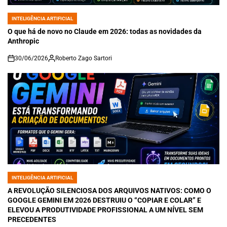
INTELIGÊNCIA ARTIFICIAL
POSTED
IN
O que há de novo no Claude em 2026: todas as novidades da
Anthropic
30/06/2026
Roberto Zago Sartori
on
INTELIGÊNCIA ARTIFICIAL
POSTED
IN
A REVOLUÇÃO SILENCIOSA DOS ARQUIVOS NATIVOS: COMO O
GOOGLE GEMINI EM 2026 DESTRUIU O “COPIAR E COLAR” E
ELEVOU A PRODUTIVIDADE PROFISSIONAL A UM NÍVEL SEM
PRECEDENTES