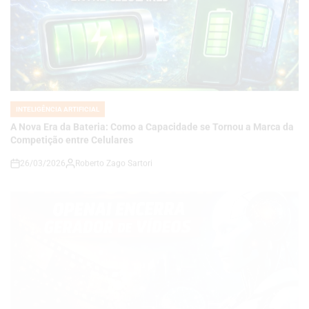
INTELIGÊNCIA ARTIFICIAL
POSTED
IN
A Nova Era da Bateria: Como a Capacidade se Tornou a Marca da
Competição entre Celulares
26/03/2026
Roberto Zago Sartori
on
INTELIGÊNCIA ARTIFICIAL
POSTED
IN
FIM DO SORA? OPENAI ENCERRA GERADOR DE VÍDEOS E
REDIRECIONA O FUTURO DA INTELIGÊNCIA ARTIFICIAL