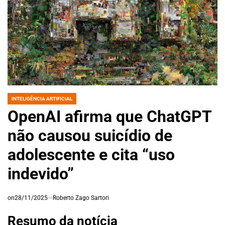
INTELIGÊNCIA ARTIFICIAL
POSTED
IN
OpenAI afirma que ChatGPT
não causou suicídio de
adolescente e cita “uso
indevido”
on
28/11/2025
Roberto Zago Sartori
Resumo da notícia