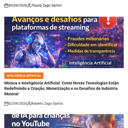
30/04/2026
Thaisa Zago Sartori
on
INTELIGÊNCIA ARTIFICIAL
POSTED
IN
Música e Inteligência Artificial: Como Novas Tecnologias Estão
Redefinindo a Criação, Monetização e os Desafios da Indústria
Musical
02/04/2026
Roberto Zago Sartori
on