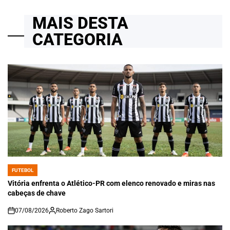
MAIS DESTA
CATEGORIA
FUTEBOL
POSTED
IN
Vitória enfrenta o Atlético-PR com elenco renovado e miras nas
cabeças de chave
07/08/2026
Roberto Zago Sartori
on