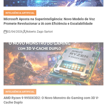
INTELIGÊNCIA ARTIFICIAL
POSTED
IN
Microsoft Aposta na Superinteligência: Novo Modelo de Voz
Promete Revolucionar a IA com Eficiência e Escalabilidade
02/04/2026
Roberto Zago Sartori
on
INTELIGÊNCIA ARTIFICIAL
POSTED
IN
AMD Ryzen 9 9950X3D2: O Novo Monstro do Gaming com 3D V-
Cache Duplo
26/03/2026
Roberto Zago Sartori
on