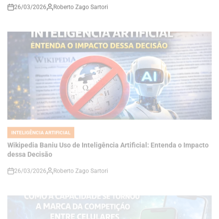
INTELIGÊNCIA ARTIFICIAL
POSTED
IN
Wikipedia Baniu Uso de Inteligência Artificial: Entenda o Impacto
dessa Decisão
26/03/2026
Roberto Zago Sartori
on