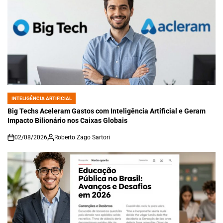
INTELIGÊNCIA ARTIFICIAL
POSTED
IN
Big Techs Aceleram Gastos com Inteligência Artificial e Geram
Impacto Bilionário nos Caixas Globais
02/08/2026
Roberto Zago Sartori
on