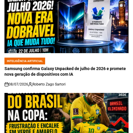
INTELIGÊNCIA ARTIFICIAL
POSTED
IN
Samsung confirma Galaxy Unpacked de julho de 2026 e promete
nova geração de dispositivos com IA
08/07/2026
Roberto Zago Sartori
on