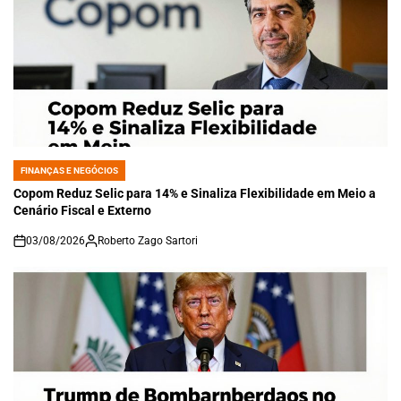
FINANÇAS E NEGÓCIOS
POSTED
IN
Copom Reduz Selic para 14% e Sinaliza Flexibilidade em Meio a
Cenário Fiscal e Externo
03/08/2026
Roberto Zago Sartori
on