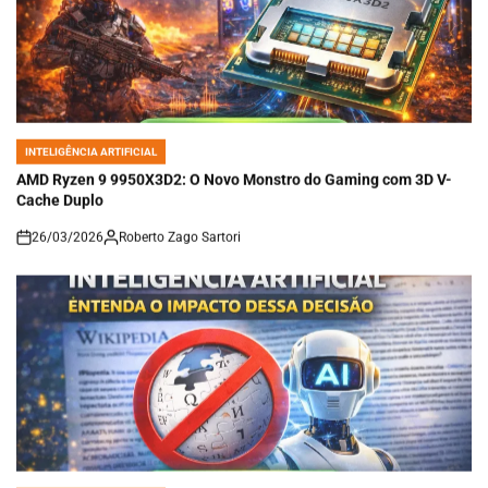
INTELIGÊNCIA ARTIFICIAL
POSTED
IN
AMD Ryzen 9 9950X3D2: O Novo Monstro do Gaming com 3D V-
Cache Duplo
26/03/2026
Roberto Zago Sartori
on
INTELIGÊNCIA ARTIFICIAL