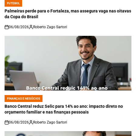
FUTEBOL
POSTED
IN
Palmeiras perde para o Fortaleza, mas assegura vaga nas oitavas
da Copa do Brasil
06/08/2026
Roberto Zago Sartori
on
FINANÇAS E NEGÓCIOS
POSTED
IN
Banco Central reduz Selic para 14% ao ano: impacto direto no
orçamento familiar e nas finanças pessoais
06/08/2026
Roberto Zago Sartori
on