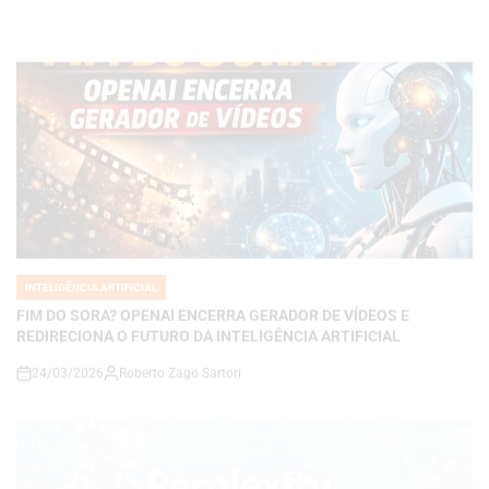
INTELIGÊNCIA ARTIFICIAL
POSTED
IN
FIM DO SORA? OPENAI ENCERRA GERADOR DE VÍDEOS E
REDIRECIONA O FUTURO DA INTELIGÊNCIA ARTIFICIAL
24/03/2026
Roberto Zago Sartori
on