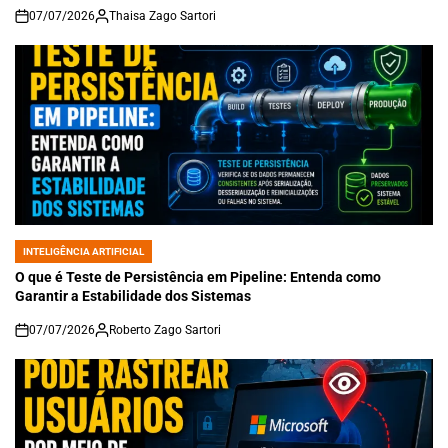
07/07/2026
Thaisa Zago Sartori
on
INTELIGÊNCIA ARTIFICIAL
POSTED
IN
O que é Teste de Persistência em Pipeline: Entenda como
Garantir a Estabilidade dos Sistemas
07/07/2026
Roberto Zago Sartori
on