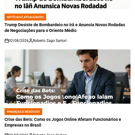
NOTÍCIAS E ATUALIZADES
POSTED
IN
Trump Desiste de Bombardeio no Irã e Anuncia Novas Rodadas
de Negociações para o Oriente Médio
02/08/2026
Roberto Zago Sartori
on
FINANÇAS E NEGÓCIOS
POSTED
IN
Crise das Bets: Como os Jogos Online Afetam Funcionários e
Empresas no Brasil