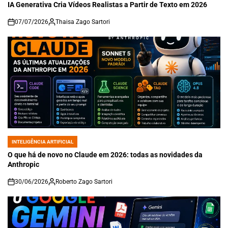
IN
IA Generativa Cria Vídeos Realistas a Partir de Texto em 2026
07/07/2026
Thaisa Zago Sartori
on
INTELIGÊNCIA ARTIFICIAL
POSTED
IN
O que há de novo no Claude em 2026: todas as novidades da
Anthropic
30/06/2026
Roberto Zago Sartori
on