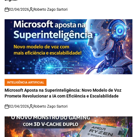
02/04/2026
Roberto Zago Sartori
on
INTELIGÊNCIA ARTIFICIAL
POSTED
IN
Microsoft Aposta na Superinteligência: Novo Modelo de Voz
Promete Revolucionar a IA com Eficiência e Escalabilidade
02/04/2026
Roberto Zago Sartori
on