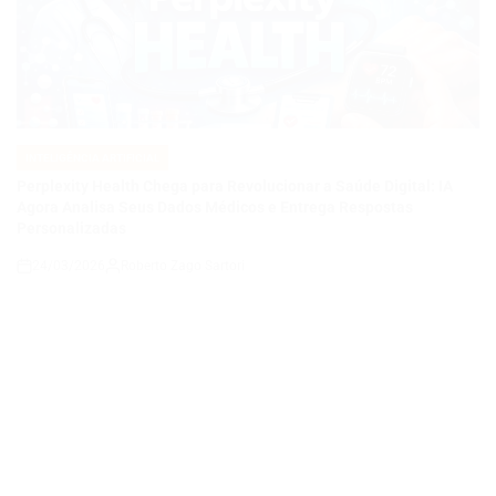
INTELIGÊNCIA ARTIFICIAL
POSTED
IN
Perplexity Health Chega para Revolucionar a Saúde Digital: IA
Agora Analisa Seus Dados Médicos e Entrega Respostas
Personalizadas
24/03/2026
Roberto Zago Sartori
on
INTELIGÊNCIA ARTIFICIAL
POSTED
IN
WHATSAPP VAI MUDAR TUDO NAS MENSAGENS DE VOZ: NOVA
INTERFACE “LIQUID GLASS” PROMETE REVOLUÇÃO — E GERA
POLÊMICA