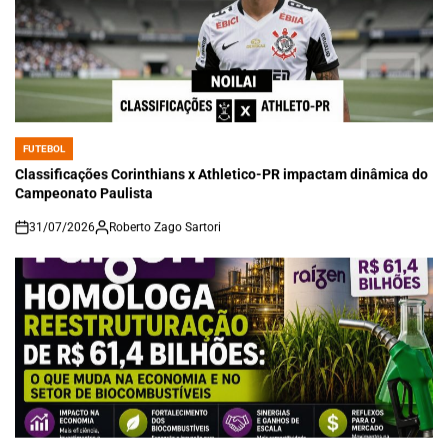
FUTEBOL
POSTED
IN
Classificações Corinthians x Athletico-PR impactam dinâmica do
Campeonato Paulista
31/07/2026
Roberto Zago Sartori
on