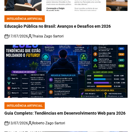
INTELIGÊNCIA ARTIFICIAL
POSTED
IN
Educação Pública no Brasil: Avanços e Desafios em 2026
17/07/2026
Thaisa Zago Sartori
on
INTELIGÊNCIA ARTIFICIAL
POSTED
IN
Guia Completo: Tendências em Desenvolvimento Web para 2026
13/07/2026
Roberto Zago Sartori
on