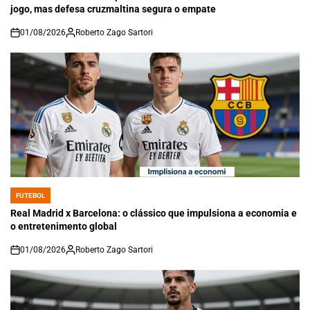
jogo, mas defesa cruzmaltina segura o empate
01/08/2026
Roberto Zago Sartori
on
FUTEBOL
POSTED
IN
Real Madrid x Barcelona: o clássico que impulsiona a economia e
o entretenimento global
01/08/2026
Roberto Zago Sartori
on