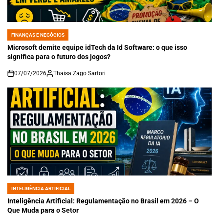
FINANÇAS E NEGÓCIOS
POSTED
IN
Microsoft demite equipe idTech da Id Software: o que isso
significa para o futuro dos jogos?
07/07/2026
Thaisa Zago Sartori
on
INTELIGÊNCIA ARTIFICIAL
POSTED
IN
Inteligência Artificial: Regulamentação no Brasil em 2026 – O
Que Muda para o Setor