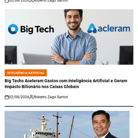
02/08/2026
Roberto Zago Sartori
on
INTELIGÊNCIA ARTIFICIAL
POSTED
IN
Big Techs Aceleram Gastos com Inteligência Artificial e Geram
Impacto Bilionário nos Caixas Globais
02/08/2026
Roberto Zago Sartori
on