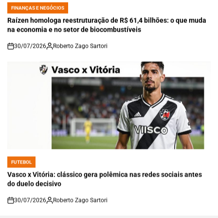
FINANÇAS E NEGÓCIOS
POSTED
IN
Raízen homologa reestruturação de R$ 61,4 bilhões: o que muda
na economia e no setor de biocombustíveis
30/07/2026
Roberto Zago Sartori
on
FUTEBOL
POSTED
IN
Vasco x Vitória: clássico gera polêmica nas redes sociais antes
do duelo decisivo
30/07/2026
Roberto Zago Sartori
on