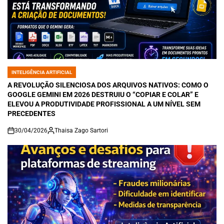
INTELIGÊNCIA ARTIFICIAL
POSTED
IN
A REVOLUÇÃO SILENCIOSA DOS ARQUIVOS NATIVOS: COMO O
GOOGLE GEMINI EM 2026 DESTRUIU O “COPIAR E COLAR” E
ELEVOU A PRODUTIVIDADE PROFISSIONAL A UM NÍVEL SEM
PRECEDENTES
30/04/2026
Thaisa Zago Sartori
on