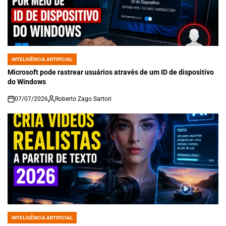
INTELIGÊNCIA ARTIFICIAL
POSTED
IN
Microsoft pode rastrear usuários através de um ID de dispositivo
do Windows
07/07/2026
Roberto Zago Sartori
on
INTELIGÊNCIA ARTIFICIAL
POSTED