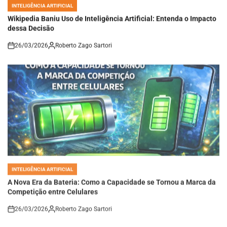
POSTED
IN
Wikipedia Baniu Uso de Inteligência Artificial: Entenda o Impacto
dessa Decisão
26/03/2026
Roberto Zago Sartori
on
INTELIGÊNCIA ARTIFICIAL
POSTED
IN
A Nova Era da Bateria: Como a Capacidade se Tornou a Marca da
Competição entre Celulares
26/03/2026
Roberto Zago Sartori
on