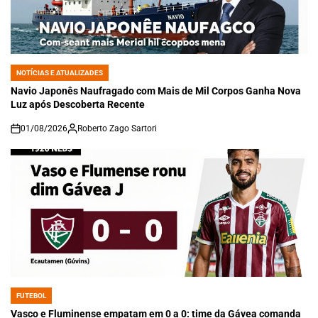
NOTÍCIAS E ATUALIZADES
POSTED
IN
Navio Japonês Naufragado com Mais de Mil Corpos Ganha Nova
Luz após Descoberta Recente
01/08/2026
Roberto Zago Sartori
on
FUTEBOL
POSTED
IN
Vasco e Fluminense empatam em 0 a 0: time da Gávea comanda