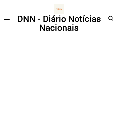
Skip
to
content
DNN - Diário Notícias
Menu
Sear
Nacionais