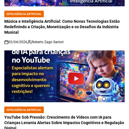
INTELIGÊNCIA ARTIFICIAL
POSTED
IN
Música e Inteligência Artificial: Como Novas Tecnologias Estão
Redefinindo a Criação, Monetização e os Desafios da Indústria
Musical
02/04/2026
Roberto Zago Sartori
on
INTELIGÊNCIA ARTIFICIAL
POSTED
IN
YouTube Sob Pressão: Crescimento de Vídeos com IA para
Crianças Levanta Alertas Sobre Impactos Cognitivos e Regulação
Digital