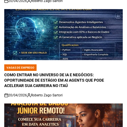
20/04/2026
Roberto Zago Sartori
on
VAGAS DE EMPREGO
POSTED
IN
COMO ENTRAR NO UNIVERSO DE IA E NEGÓCIOS:
OPORTUNIDADE DE ESTÁGIO EM AI AGENTS QUE PODE
ACELERAR SUA CARREIRA NO ITAÚ
20/04/2026
Roberto Zago Sartori
on