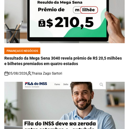
FINANÇAS E NEGÓCIOS
POSTED
IN
Resultado da Mega Sena 3040 revela prêmio de R$ 20,5 milhões
e bilhetes premiados em quatro estados
05/08/2026
Thaisa Zago Sartori
on