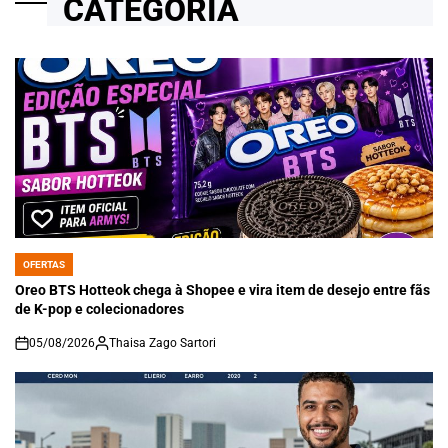
CATEGORIA
OFERTAS
POSTED
IN
Oreo BTS Hotteok chega à Shopee e vira item de desejo entre fãs
de K-pop e colecionadores
05/08/2026
Thaisa Zago Sartori
on