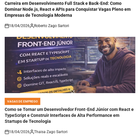
Carreira em Desenvolvimento Full Stack e Back-End: Como
Dominar Node.js, React e APIs para Conquistar Vagas Pleno em
Empresas de Tecnologia Moderna
18/04/2026
Roberto Zago Sartori
on
VAGAS DE EMPREGO
POSTED
IN
Como se Tornar um Desenvolvedor Front-End Júnior com React e
TypeScript e Construir Interfaces de Alta Performance em
Startups de Tecnologia
18/04/2026
Thaisa Zago Sartori
on