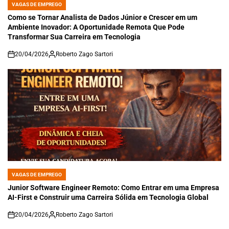
VAGAS DE EMPREGO
POSTED
IN
Como se Tornar Analista de Dados Júnior e Crescer em um
Ambiente Inovador: A Oportunidade Remota Que Pode
Transformar Sua Carreira em Tecnologia
20/04/2026
Roberto Zago Sartori
on
VAGAS DE EMPREGO
POSTED
IN
Junior Software Engineer Remoto: Como Entrar em uma Empresa
AI-First e Construir uma Carreira Sólida em Tecnologia Global
20/04/2026
Roberto Zago Sartori
on