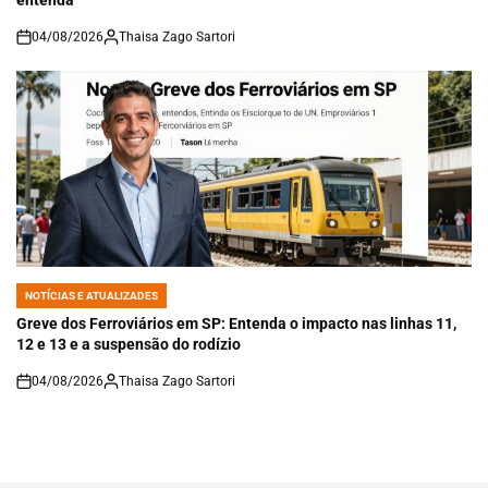
04/08/2026
Thaisa Zago Sartori
on
NOTÍCIAS E ATUALIZADES
POSTED
IN
Greve dos Ferroviários em SP: Entenda o impacto nas linhas 11,
12 e 13 e a suspensão do rodízio
04/08/2026
Thaisa Zago Sartori
on