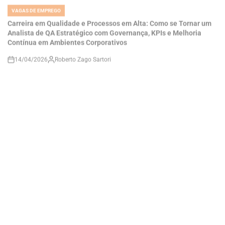
Analista de QA Estratégico com Governança, KPIs e Melhoria
Contínua em Ambientes Corporativos
14/04/2026
Roberto Zago Sartori
on
VAGAS DE EMPREGO
POSTED
IN
COMO SE TORNAR UM ANALISTA DE QA JÚNIOR E CONSTRUIR
UMA CARREIRA EM QUALIDADE DE SOFTWARE EM UMA
EMPRESA DE TECNOLOGIA E ENERGIA EM EXPANSÃO
14/04/2026
Thaisa Zago Sartori
on