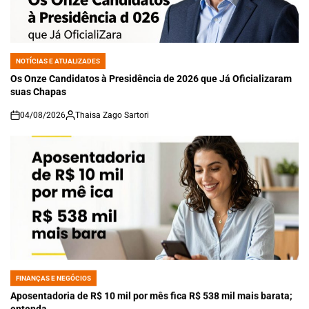
NOTÍCIAS E ATUALIZADES
POSTED
IN
Os Onze Candidatos à Presidência de 2026 que Já Oficializaram
suas Chapas
04/08/2026
Thaisa Zago Sartori
on
FINANÇAS E NEGÓCIOS
POSTED
IN
Aposentadoria de R$ 10 mil por mês fica R$ 538 mil mais barata;
entenda