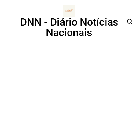
Skip
to
content
DNN - Diário Notícias
Menu
Sear
Nacionais