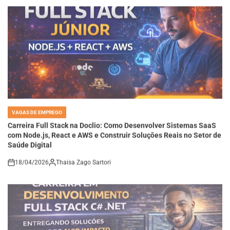
VAGAS DE EMPREGO
POSTED
IN
Carreira Full Stack na Doclio: Como Desenvolver Sistemas SaaS
com Node.js, React e AWS e Construir Soluções Reais no Setor de
Saúde Digital
18/04/2026
Thaisa Zago Sartori
on