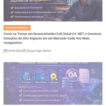
VAGAS DE EMPREGO
POSTED
IN
Como se Tornar um Desenvolvedor Full Stack C# .NET e Construir
Soluções de Alto Impacto em um Mercado Cada Vez Mais
Competitivo
18/04/2026
Thaisa Zago Sartori
on
VAGAS DE EMPREGO
POSTED
IN
Carreira em Qualidade e Processos em Alta: Como se Tornar um