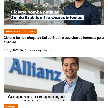
NOTÍCIAS E ATUALIZADES
POSTED
IN
Ciclone bomba chega ao Sul do Brasil e traz chuvas intensas para
a região
05/08/2026
Thaisa Zago Sartori
on
FUTEBOL