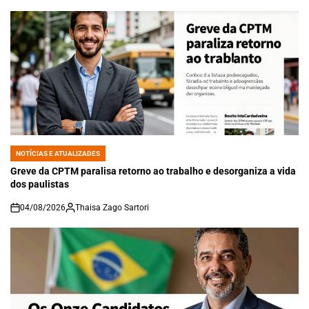
NOTÍCIAS E ATUALIZADES
POSTED
IN
Greve da CPTM paralisa retorno ao trabalho e desorganiza a vida
dos paulistas
04/08/2026
Thaisa Zago Sartori
on