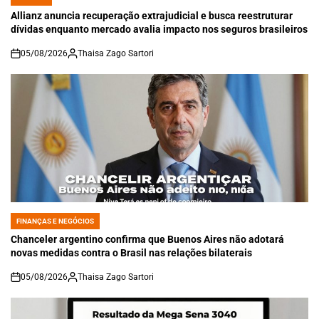
POSTED
IN
Allianz anuncia recuperação extrajudicial e busca reestruturar
dívidas enquanto mercado avalia impacto nos seguros brasileiros
05/08/2026
Thaisa Zago Sartori
on
FINANÇAS E NEGÓCIOS
POSTED
IN
Chanceler argentino confirma que Buenos Aires não adotará
novas medidas contra o Brasil nas relações bilaterais
05/08/2026
Thaisa Zago Sartori
on