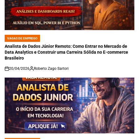
VAGAS DE EMPREGO
POSTED
IN
Analista de Dados Júnior Remoto: Como Entrar no Mercado de
Data Analytics e Construir uma Carreira Sólida no E-commerce
Brasileiro
20/04/2026
Roberto Zago Sartori
on