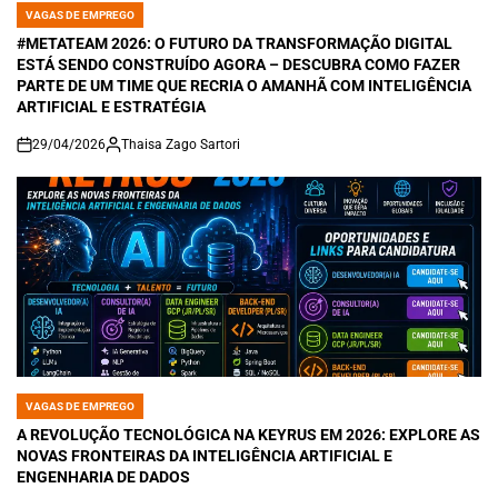
VAGAS DE EMPREGO
POSTED
IN
#METATEAM 2026: O FUTURO DA TRANSFORMAÇÃO DIGITAL
ESTÁ SENDO CONSTRUÍDO AGORA – DESCUBRA COMO FAZER
PARTE DE UM TIME QUE RECRIA O AMANHÃ COM INTELIGÊNCIA
ARTIFICIAL E ESTRATÉGIA
29/04/2026
Thaisa Zago Sartori
on
VAGAS DE EMPREGO
POSTED
IN
A REVOLUÇÃO TECNOLÓGICA NA KEYRUS EM 2026: EXPLORE AS
NOVAS FRONTEIRAS DA INTELIGÊNCIA ARTIFICIAL E
ENGENHARIA DE DADOS