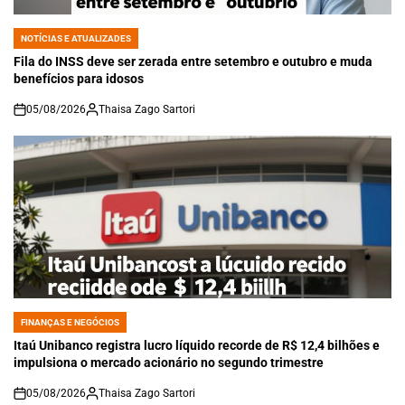
NOTÍCIAS E ATUALIZADES
POSTED
IN
Fila do INSS deve ser zerada entre setembro e outubro e muda
benefícios para idosos
05/08/2026
Thaisa Zago Sartori
on
FINANÇAS E NEGÓCIOS
POSTED
IN
Itaú Unibanco registra lucro líquido recorde de R$ 12,4 bilhões e
impulsiona o mercado acionário no segundo trimestre
05/08/2026
Thaisa Zago Sartori
on