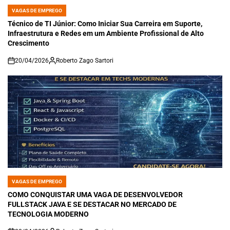
VAGAS DE EMPREGO
POSTED
IN
Técnico de TI Júnior: Como Iniciar Sua Carreira em Suporte,
Infraestrutura e Redes em um Ambiente Profissional de Alto
Crescimento
20/04/2026
Roberto Zago Sartori
on
VAGAS DE EMPREGO
POSTED
IN
COMO CONQUISTAR UMA VAGA DE DESENVOLVEDOR
FULLSTACK JAVA E SE DESTACAR NO MERCADO DE
TECNOLOGIA MODERNO