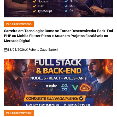
VAGAS DE EMPREGO
POSTED
IN
Carreira em Tecnologia: Como se Tornar Desenvolvedor Back-End
PHP ou Mobile Flutter Pleno e Atuar em Projetos Escaláveis no
Mercado Digital
18/04/2026
Roberto Zago Sartori
on
VAGAS DE EMPREGO
POSTED
IN