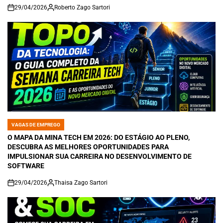
29/04/2026
Roberto Zago Sartori
on
VAGAS DE EMPREGO
POSTED
IN
O MAPA DA MINA TECH EM 2026: DO ESTÁGIO AO PLENO,
DESCUBRA AS MELHORES OPORTUNIDADES PARA
IMPULSIONAR SUA CARREIRA NO DESENVOLVIMENTO DE
SOFTWARE
29/04/2026
Thaisa Zago Sartori
on