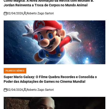
Como Mágica: A Nova Animação da Netflix com Michael B.
Jordan Reinventa a Troca de Corpos no Mundo Animal
02/04/2026
Roberto Zago Sartori
on
FILMES E SÉRIES
POSTED
IN
Super Mario Galaxy: O Filme Quebra Recordes e Consolida o
Poder das Adaptações de Games no Cinema Mundial
02/04/2026
Roberto Zago Sartori
on