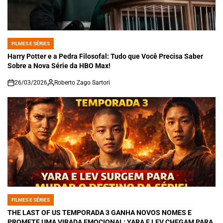
FILMES E SÉRIES
POSTED
IN
Harry Potter e a Pedra Filosofal: Tudo que Você Precisa Saber
Sobre a Nova Série da HBO Max!
26/03/2026
Roberto Zago Sartori
on
FILMES E SÉRIES
POSTED
IN
THE LAST OF US TEMPORADA 3 GANHA NOVOS NOMES E
PROMETE UMA VIRADA EMOCIONAL: YARA E LEV CHEGAM PARA