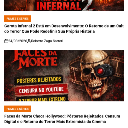
FILMES E SÉRIES
POSTED
IN
Garota Infernal 2 Está em Desenvolvimento: O Retorno de um Cult
do Terror Que Pode Redefinir Sua Própria História
24/03/2026
Roberto Zago Sartori
on
FILMES E SÉRIES
POSTED
IN
Faces da Morte Choca Hollywood: Pôsteres Rejeitados, Censura
Digital e o Retorno do Terror Mais Extremista do Cinema