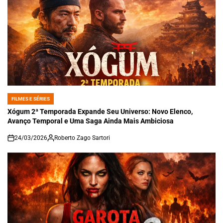
FILMES E SÉRIES
POSTED
IN
Xógum 2ª Temporada Expande Seu Universo: Novo Elenco,
Avanço Temporal e Uma Saga Ainda Mais Ambiciosa
24/03/2026
Roberto Zago Sartori
on