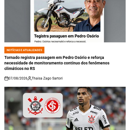
NOTÍCIAS E ATUALIZADES
POSTED
IN
Tornado registra passagem em Pedro Osório e reforça
necessidade de monitoramento contínuo dos fenômenos
climáticos no RS
07/08/2026
Thaisa Zago Sartori
on