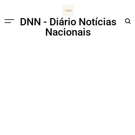
Skip
to
content
DNN - Diário Notícias
Menu
Sear
Nacionais