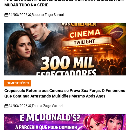
MUDAR TUDO NA SÉRIE
24/03/2026
Roberto Zago Sartori
on
FILMES E SÉRIES
POSTED
IN
Crepúsculo Retorna aos Cinemas e Prova Sua Força: O Fenômeno
Que Continua Arrastando Multidões Mesmo Após Anos
24/03/2026
Thaisa Zago Sartori
on