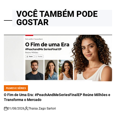
VOCÊ TAMBÉM PODE
GOSTAR
FILMES E SÉRIES
POSTED
IN
O Fim de Uma Era: #PeachAndMeSeriesFinalEP Reúne Milhões e
Transforma o Mercado
01/08/2026
Thaisa Zago Sartori
on