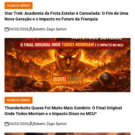
FILMES E SÉRIES
POSTED
IN
Star Trek: Academia da Frota Estelar é Cancelada: O Fim de Uma
Nova Geração e o Impacto no Futuro da Franquia
24/03/2026
Roberto Zago Sartori
on
FILMES E SÉRIES
POSTED
IN
Thunderbolts Quase Foi Muito Mais Sombrio: O Final Original
Onde Todos Morriam e o Impacto Disso no MCU*
24/03/2026
Roberto Zago Sartori
on