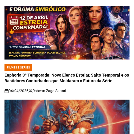
FILMES E SÉRIES
POSTED
IN
Euphoria 3ª Temporada: Novo Elenco Estelar, Salto Temporal e os
Bastidores Conturbados que Moldaram o Futuro da Série
04/04/2026
Roberto Zago Sartori
on