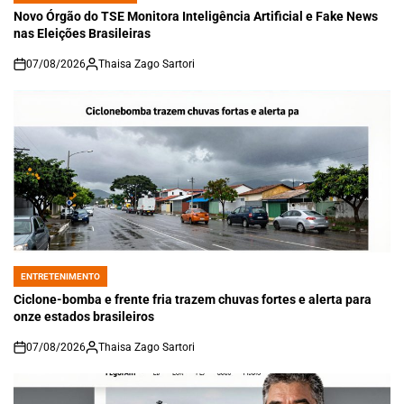
IN
Novo Órgão do TSE Monitora Inteligência Artificial e Fake News
nas Eleições Brasileiras
07/08/2026
Thaisa Zago Sartori
on
ENTRETENIMENTO
POSTED
IN
Ciclone-bomba e frente fria trazem chuvas fortes e alerta para
onze estados brasileiros
07/08/2026
Thaisa Zago Sartori
on