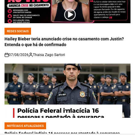
REDES SOCIAIS
POSTED
IN
Hailey Bieber teria anunciado crise no casamento com Justin?
Entenda o que há de confirmado
07/08/2026
Thaisa Zago Sartori
on
NOTÍCIAS E ATUALIZADES
POSTED
IN
Polícia Federal indícia 16 pessoas por atentado à segurança