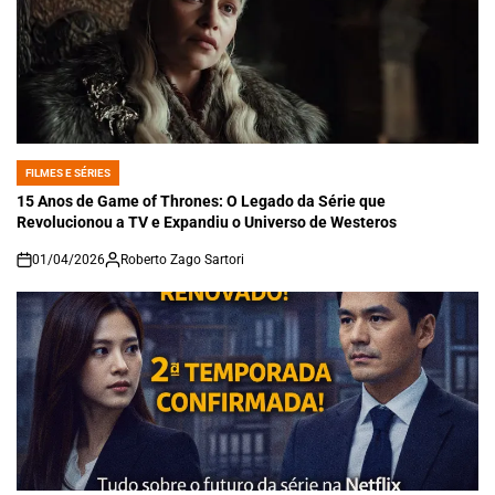
FILMES E SÉRIES
POSTED
IN
15 Anos de Game of Thrones: O Legado da Série que
Revolucionou a TV e Expandiu o Universo de Westeros
01/04/2026
Roberto Zago Sartori
on