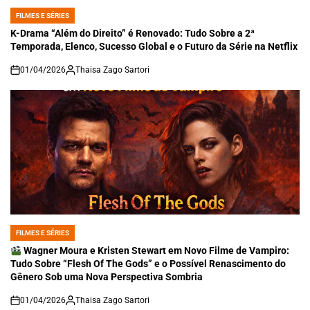
FILMES E SÉRIES
POSTED
IN
K-Drama “Além do Direito” é Renovado: Tudo Sobre a 2ª
Temporada, Elenco, Sucesso Global e o Futuro da Série na Netflix
01/04/2026
Thaisa Zago Sartori
on
FILMES E SÉRIES
POSTED
IN
Wagner Moura e Kristen Stewart em Novo Filme de Vampiro:
Tudo Sobre “Flesh Of The Gods” e o Possível Renascimento do
Gênero Sob uma Nova Perspectiva Sombria
01/04/2026
Thaisa Zago Sartori
on