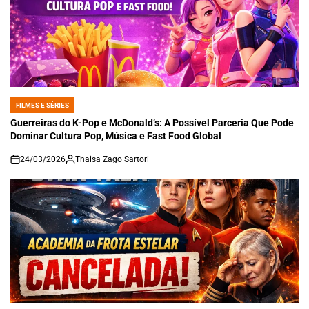
FILMES E SÉRIES
POSTED
IN
Guerreiras do K-Pop e McDonald’s: A Possível Parceria Que Pode
Dominar Cultura Pop, Música e Fast Food Global
24/03/2026
Thaisa Zago Sartori
on