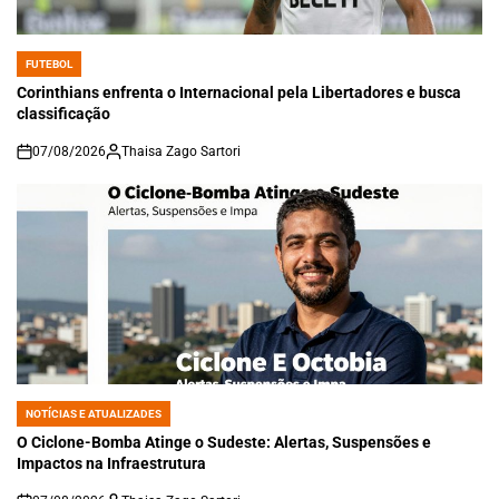
FUTEBOL
POSTED
IN
Corinthians enfrenta o Internacional pela Libertadores e busca
classificação
07/08/2026
Thaisa Zago Sartori
on
NOTÍCIAS E ATUALIZADES
POSTED
IN
O Ciclone-Bomba Atinge o Sudeste: Alertas, Suspensões e
Impactos na Infraestrutura