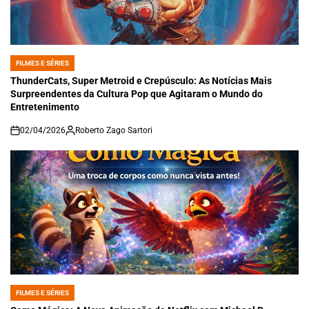
FILMES E SÉRIES
POSTED
IN
ThunderCats, Super Metroid e Crepúsculo: As Notícias Mais
Surpreendentes da Cultura Pop que Agitaram o Mundo do
Entretenimento
02/04/2026
Roberto Zago Sartori
on
FILMES E SÉRIES
POSTED
IN