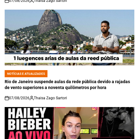
07/08/2026
Thaisa Zago Sartori
on
NOTÍCIAS E ATUALIZADES
POSTED
IN
Rio de Janeiro suspende aulas da rede pública devido a rajadas
de vento superiores a noventa quilômetros por hora
07/08/2026
Thaisa Zago Sartori
on