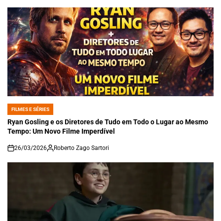
FILMES E SÉRIES
POSTED
IN
Ryan Gosling e os Diretores de Tudo em Todo o Lugar ao Mesmo
Tempo: Um Novo Filme Imperdível
26/03/2026
Roberto Zago Sartori
on