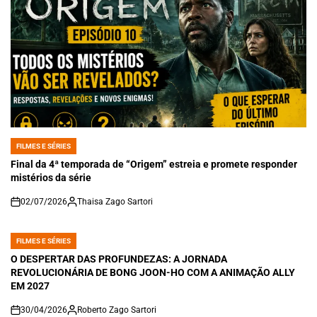
FILMES E SÉRIES
POSTED
IN
Final da 4ª temporada de “Origem” estreia e promete responder
mistérios da série
02/07/2026
Thaisa Zago Sartori
on
FILMES E SÉRIES
POSTED
IN
O DESPERTAR DAS PROFUNDEZAS: A JORNADA
REVOLUCIONÁRIA DE BONG JOON-HO COM A ANIMAÇÃO ALLY
EM 2027
30/04/2026
Roberto Zago Sartori
on