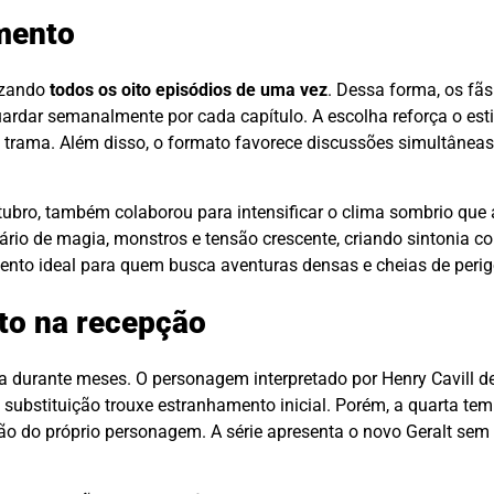
amento
izando
todos os oito episódios de uma vez
. Dessa forma, os fã
rdar semanalmente por cada capítulo. A escolha reforça o estil
 trama. Além disso, o formato favorece discussões simultâneas
utubro, também colaborou para intensificar o clima sombrio qu
rio de magia, monstros e tensão crescente, criando sintonia c
ento ideal para quem busca aventuras densas e cheias de perig
cto na recepção
ida durante meses. O personagem interpretado por Henry Cavill 
a substituição trouxe estranhamento inicial. Porém, a quarta t
ão do próprio personagem. A série apresenta o novo Geralt sem