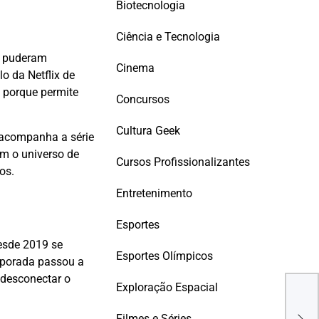
Biotecnologia
Ciência e Tecnologia
s puderam
Cinema
o da Netflix de
 porque permite
Concursos
Cultura Geek
e acompanha a série
om o universo de
Cursos Profissionalizantes
os.
Entretenimento
Esportes
desde 2019 se
Esportes Olímpicos
emporada passou a
 desconectar o
Exploração Espacial
Por
Full
Filmes e Séries