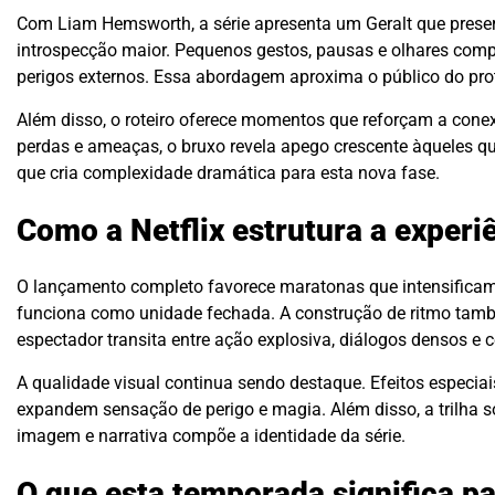
Com Liam Hemsworth, a série apresenta um Geralt que preserv
introspecção maior. Pequenos gestos, pausas e olhares com
perigos externos. Essa abordagem aproxima o público do prot
Além disso, o roteiro oferece momentos que reforçam a cone
perdas e ameaças, o bruxo revela apego crescente àqueles que
que cria complexidade dramática para esta nova fase.
Como a Netflix estrutura a exper
O lançamento completo favorece maratonas que intensificam
funciona como unidade fechada. A construção de ritmo também
espectador transita entre ação explosiva, diálogos densos e 
A qualidade visual continua sendo destaque. Efeitos especiai
expandem sensação de perigo e magia. Além disso, a trilha 
imagem e narrativa compõe a identidade da série.
O que esta temporada significa pa