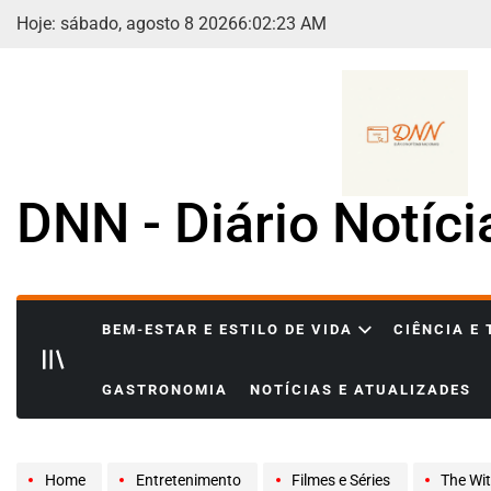
Skip
Hoje: sábado, agosto 8 2026
6
:
02
:
25
AM
to
content
DNN - Diário Notíc
BEM-ESTAR E ESTILO DE VIDA
CIÊNCIA E
GASTRONOMIA
NOTÍCIAS E ATUALIZADES
Home
Entretenimento
Filmes e Séries
The Witche