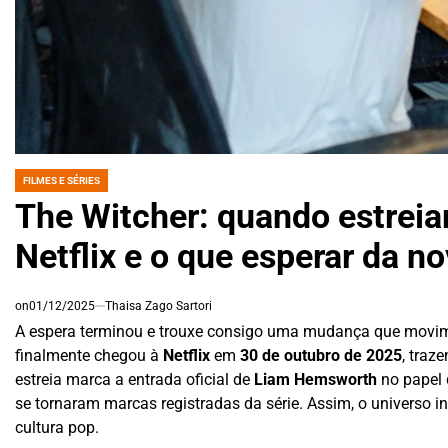
FILMES E SÉRIES
POSTED
IN
The Witcher: quando estreia
Netflix e o que esperar da no
on
01/12/2025
Thaisa Zago Sartori
A espera terminou e trouxe consigo uma mudança que movime
finalmente chegou à
Netflix
em
30 de outubro de 2025
, traz
estreia marca a entrada oficial de
Liam Hemsworth
no papel
se tornaram marcas registradas da série. Assim, o universo i
cultura pop.