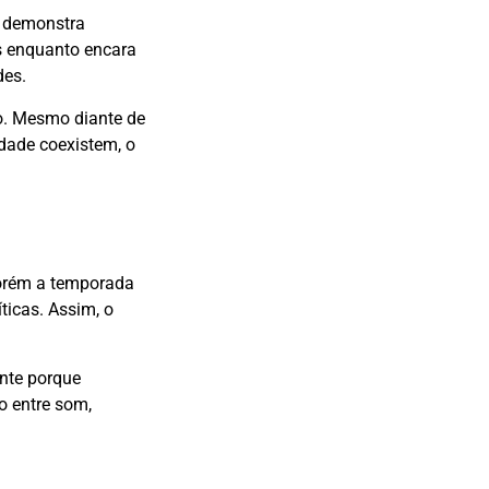
m demonstra
s enquanto encara
des.
o. Mesmo diante de
idade coexistem, o
porém a temporada
ticas. Assim, o
ente porque
o entre som,