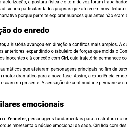
racterização, a postura física e o tom de voz foram trabalhado
dicionou particularidades próprias que oferecem nova leitura
rrativa porque permite explorar nuances que antes não eram 
ução do enredo
tor, a história avançou em direção a conflitos mais amplos. A 
 anteriores, expandindo o tabuleiro de forças que molda o Con
 dos inocentes e à conexão com
Ciri
, cuja trajetória permanece c
aumáticos que afetaram personagens principais no fim da terc
m motor dramático para a nova fase. Assim, a experiência emoc
 ecoam no presente. A sensação de continuidade permanece s
ilares emocionais
ri
e
Yennefer
, personagens fundamentais para a estrutura do un
orque representa o núcleo emocional da saga. Ciri lida com de