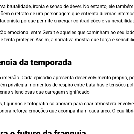
a brutalidade, ironia e senso de dever. No entanto, ele també
põem o retrato de um personagem que enfrenta dilemas interno
agonista porque permite enxergar contradições e vulnerabilida
xão emocional entre Geralt e aqueles que caminham ao seu lad
 tenta proteger. Assim, a narrativa mostra que força e sensibil
iência da temporada
 imersão. Cada episódio apresenta desenvolvimento próprio, 
 privilegia momentos de respiro entre batalhas e tensões polí
cenas silenciosas que carregam significado.
s, figurinos e fotografia colaboram para criar atmosfera envolv
sonora reforça emoções que acompanham cada arco. O equilíbri
ra o futuro da franquia