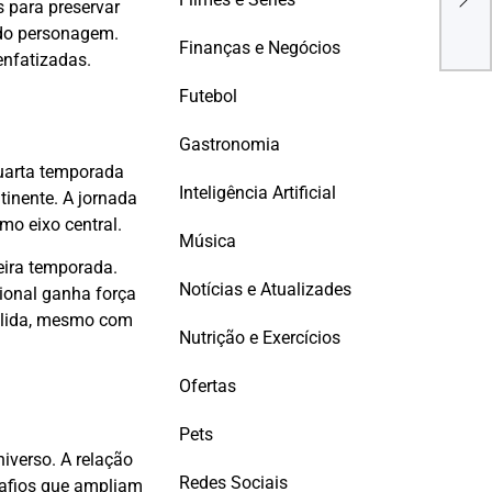
s para preservar
Des
 do personagem.
Finanças e Negócios
enfatizadas.
Futebol
Gastronomia
quarta temporada
Inteligência Artificial
tinente. A jornada
omo eixo central.
Música
eira temporada.
Notícias e Atualizades
ional ganha força
ólida, mesmo com
Nutrição e Exercícios
Ofertas
Pets
iverso. A relação
Redes Sociais
safios que ampliam