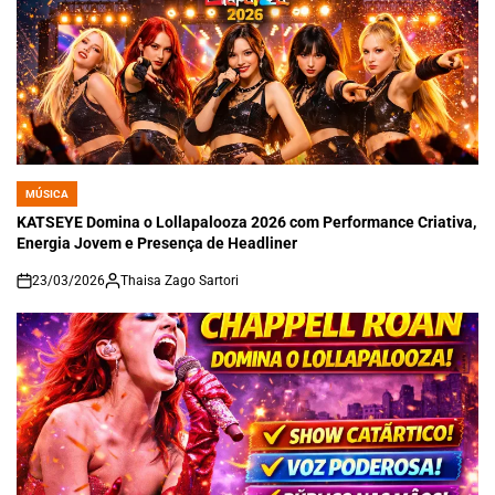
MÚSICA
POSTED
IN
KATSEYE Domina o Lollapalooza 2026 com Performance Criativa,
Energia Jovem e Presença de Headliner
23/03/2026
Thaisa Zago Sartori
on