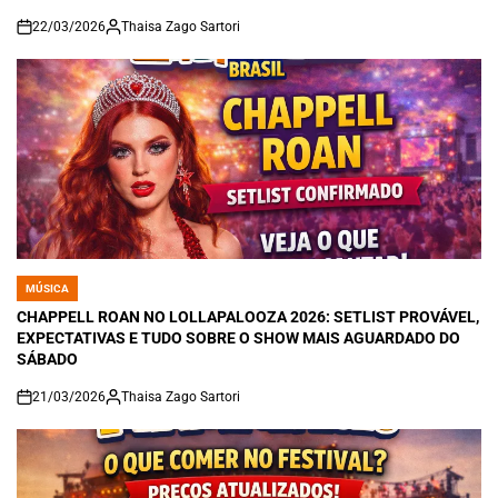
22/03/2026
Thaisa Zago Sartori
on
MÚSICA
POSTED
IN
CHAPPELL ROAN NO LOLLAPALOOZA 2026: SETLIST PROVÁVEL,
EXPECTATIVAS E TUDO SOBRE O SHOW MAIS AGUARDADO DO
SÁBADO
21/03/2026
Thaisa Zago Sartori
on