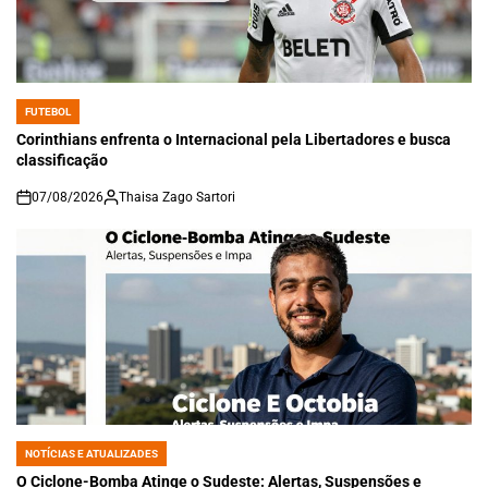
FUTEBOL
POSTED
IN
Corinthians enfrenta o Internacional pela Libertadores e busca
classificação
07/08/2026
Thaisa Zago Sartori
on
NOTÍCIAS E ATUALIZADES
POSTED
IN
O Ciclone-Bomba Atinge o Sudeste: Alertas, Suspensões e