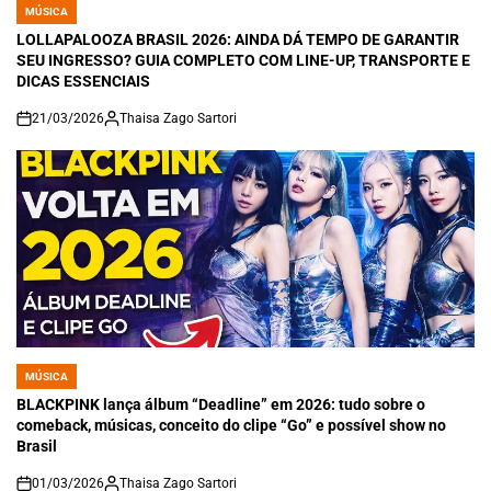
MÚSICA
POSTED
IN
LOLLAPALOOZA BRASIL 2026: AINDA DÁ TEMPO DE GARANTIR
SEU INGRESSO? GUIA COMPLETO COM LINE-UP, TRANSPORTE E
DICAS ESSENCIAIS
21/03/2026
Thaisa Zago Sartori
on
MÚSICA
POSTED
IN
BLACKPINK lança álbum “Deadline” em 2026: tudo sobre o
comeback, músicas, conceito do clipe “Go” e possível show no
Brasil
01/03/2026
Thaisa Zago Sartori