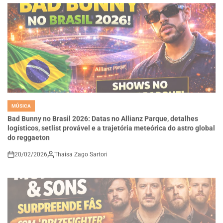
MÚSICA
POSTED
IN
Bad Bunny no Brasil 2026: Datas no Allianz Parque, detalhes
logísticos, setlist provável e a trajetória meteórica do astro global
do reggaeton
20/02/2026
Thaisa Zago Sartori
on