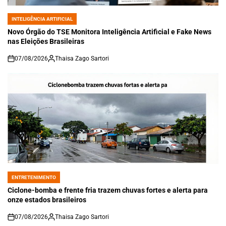
INTELIGÊNCIA ARTIFICIAL
POSTED
IN
Novo Órgão do TSE Monitora Inteligência Artificial e Fake News
nas Eleições Brasileiras
07/08/2026
Thaisa Zago Sartori
on
ENTRETENIMENTO
POSTED
IN
Ciclone-bomba e frente fria trazem chuvas fortes e alerta para
onze estados brasileiros
07/08/2026
Thaisa Zago Sartori
on