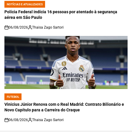
NOTÍCIAS E ATUALIZADES
POSTED
IN
Polícia Federal indícia 16 pessoas por atentado à segurança
aérea em São Paulo
06/08/2026
Thaisa Zago Sartori
on
FUTEBOL
POSTED
IN
Vinicius Júnior Renova com o Real Madrid: Contrato Bilionário e
Novo Capítulo para a Carreira do Craque
06/08/2026
Thaisa Zago Sartori
on