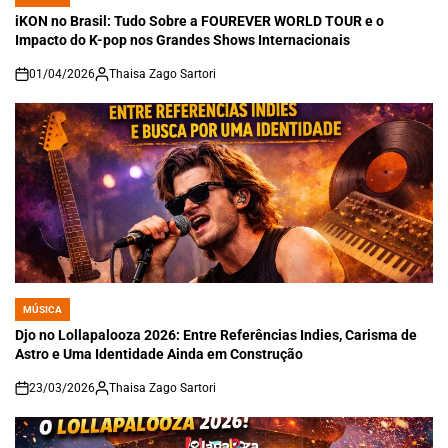
POSTED
IN
iKON no Brasil: Tudo Sobre a FOUREVER WORLD TOUR e o
Impacto do K-pop nos Grandes Shows Internacionais
01/04/2026
Thaisa Zago Sartori
on
MÚSICA
POSTED
IN
Djo no Lollapalooza 2026: Entre Referências Indies, Carisma de
Astro e Uma Identidade Ainda em Construção
23/03/2026
Thaisa Zago Sartori
on