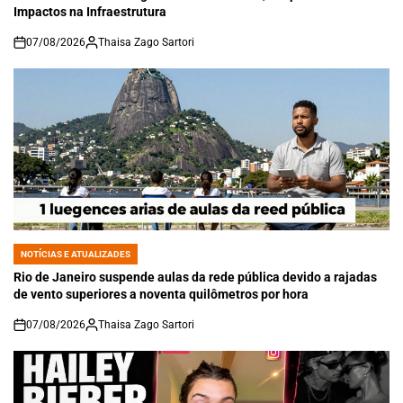
Impactos na Infraestrutura
07/08/2026
Thaisa Zago Sartori
on
NOTÍCIAS E ATUALIZADES
POSTED
IN
Rio de Janeiro suspende aulas da rede pública devido a rajadas
de vento superiores a noventa quilômetros por hora
07/08/2026
Thaisa Zago Sartori
on