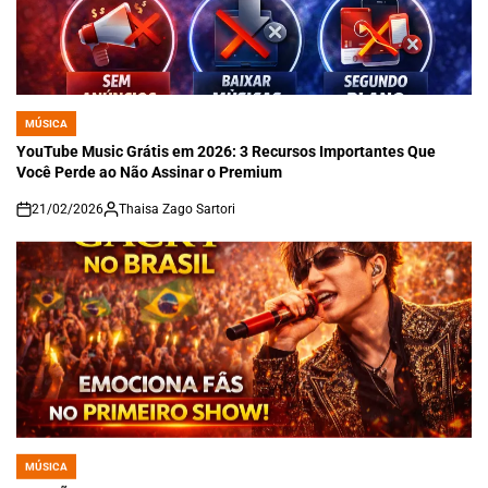
MÚSICA
POSTED
IN
YouTube Music Grátis em 2026: 3 Recursos Importantes Que
Você Perde ao Não Assinar o Premium
21/02/2026
Thaisa Zago Sartori
on
MÚSICA
POSTED