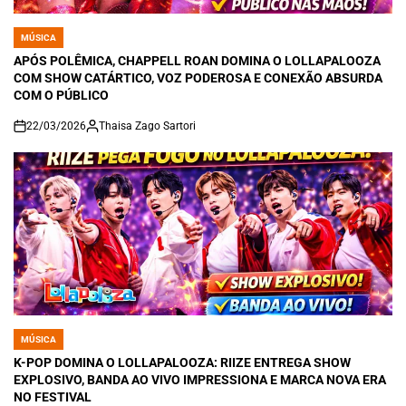
MÚSICA
POSTED
IN
APÓS POLÊMICA, CHAPPELL ROAN DOMINA O LOLLAPALOOZA
COM SHOW CATÁRTICO, VOZ PODEROSA E CONEXÃO ABSURDA
COM O PÚBLICO
22/03/2026
Thaisa Zago Sartori
on
MÚSICA
POSTED
IN
K-POP DOMINA O LOLLAPALOOZA: RIIZE ENTREGA SHOW
EXPLOSIVO, BANDA AO VIVO IMPRESSIONA E MARCA NOVA ERA
NO FESTIVAL