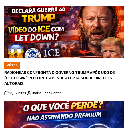
on
MÚSICA
POSTED
IN
RADIOHEAD CONFRONTA O GOVERNO TRUMP APÓS USO DE
“LET DOWN” PELO ICE E ACENDE ALERTA SOBRE DIREITOS
AUTORAIS
28/02/2026
Thaisa Zago Sartori
on