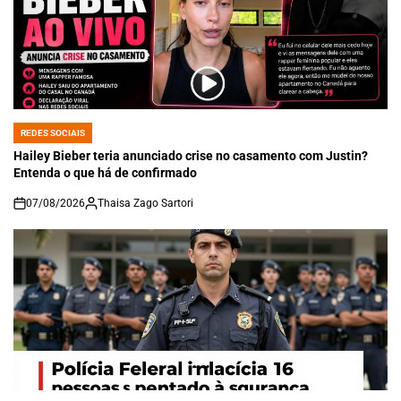
REDES SOCIAIS
POSTED
IN
Hailey Bieber teria anunciado crise no casamento com Justin?
Entenda o que há de confirmado
07/08/2026
Thaisa Zago Sartori
on