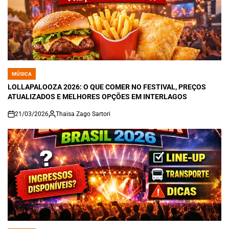
MÚSICA
POSTED
IN
LOLLAPALOOZA 2026: O QUE COMER NO FESTIVAL, PREÇOS
ATUALIZADOS E MELHORES OPÇÕES EM INTERLAGOS
21/03/2026
Thaisa Zago Sartori
on