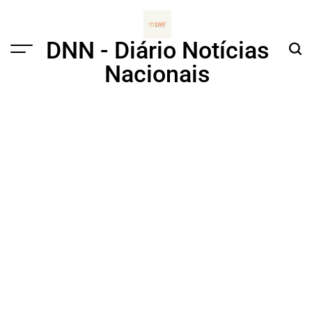
Skip
to
content
DNN - Diário Notícias
Menu
Sear
Nacionais