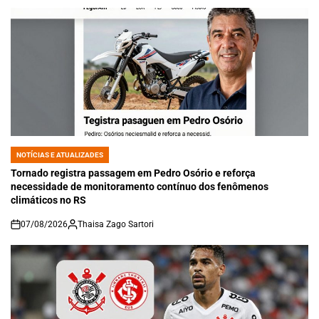
NOTÍCIAS E ATUALIZADES
POSTED
IN
Tornado registra passagem em Pedro Osório e reforça
necessidade de monitoramento contínuo dos fenômenos
climáticos no RS
07/08/2026
Thaisa Zago Sartori
on