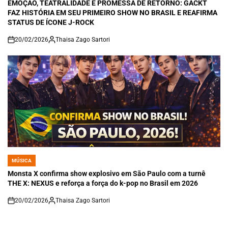
IN
EMOÇÃO, TEATRALIDADE E PROMESSA DE RETORNO: GACKT
FAZ HISTÓRIA EM SEU PRIMEIRO SHOW NO BRASIL E REAFIRMA
STATUS DE ÍCONE J-ROCK
20/02/2026
Thaisa Zago Sartori
on
MÚSICA
POSTED
IN
Monsta X confirma show explosivo em São Paulo com a turnê
THE X: NEXUS e reforça a força do k-pop no Brasil em 2026
20/02/2026
Thaisa Zago Sartori
on