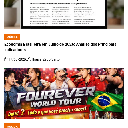
MÚSICA
POSTED
IN
Economia Brasileira em Julho de 2026: Análise dos Principais
Indicadores
17/07/2026
Thaisa Zago Sartori
on
MÚSICA