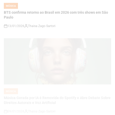
13/01/2026
Thaisa Zago Sartori
on
MÚSICA
POSTED
IN
Música Gerada por IA é Removida do Spotify e Abre Debate Sobre
Direitos Autorais e Voz Artificial
09/01/2026
Thaisa Zago Sartori
on