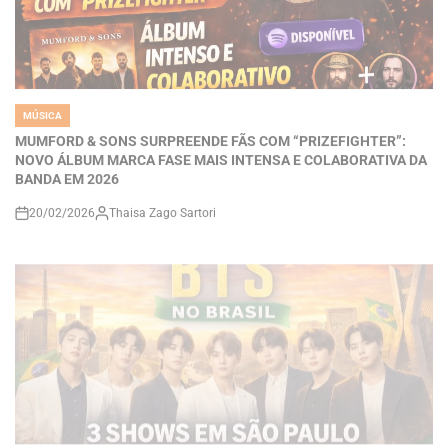
MÚSICA
POSTED
IN
MUMFORD & SONS SURPREENDE FÃS COM “PRIZEFIGHTER”:
NOVO ÁLBUM MARCA FASE MAIS INTENSA E COLABORATIVA DA
BANDA EM 2026
20/02/2026
Thaisa Zago Sartori
on
MÚSICA
POSTED
IN
BTS confirma retorno ao Brasil em 2026 com três shows em São
Paulo