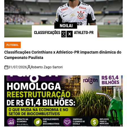
FUTEBOL
POSTED
IN
Classificações Corinthians x Athletico-PR impactam dinâmica do
Campeonato Paulista
31/07/2026
Roberto Zago Sartori
on