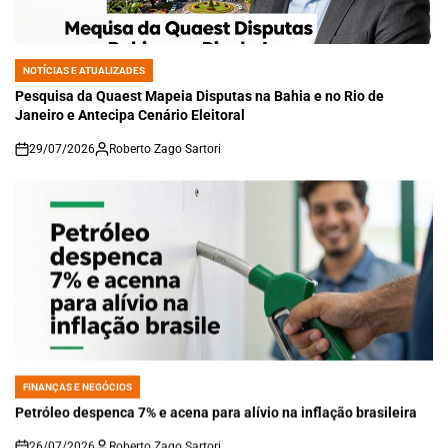
NOTÍCIAS E ATUALIZADES
POSTED
IN
Pesquisa da Quaest Mapeia Disputas na Bahia e no Rio de
Janeiro e Antecipa Cenário Eleitoral
29/07/2026
Roberto Zago Sartori
on
FINANÇAS E NEGÓCIOS
POSTED
IN
Petróleo despenca 7% e acena para alívio na inflação brasileira
26/07/2026
Roberto Zago Sartori