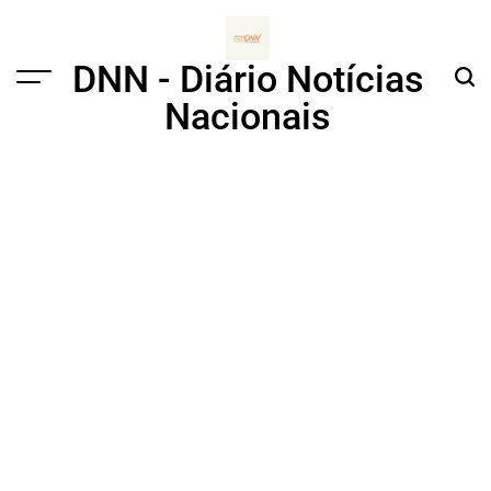
Skip
to
content
DNN - Diário Notícias
Menu
Sear
Nacionais