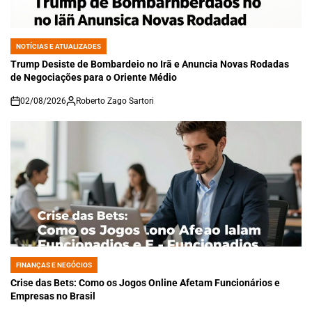
NOTÍCIAS E ATUALIZADES
POSTED
IN
Trump Desiste de Bombardeio no Irã e Anuncia Novas Rodadas
de Negociações para o Oriente Médio
02/08/2026
Roberto Zago Sartori
on
FINANÇAS E NEGÓCIOS
POSTED
IN
Crise das Bets: Como os Jogos Online Afetam Funcionários e
Empresas no Brasil