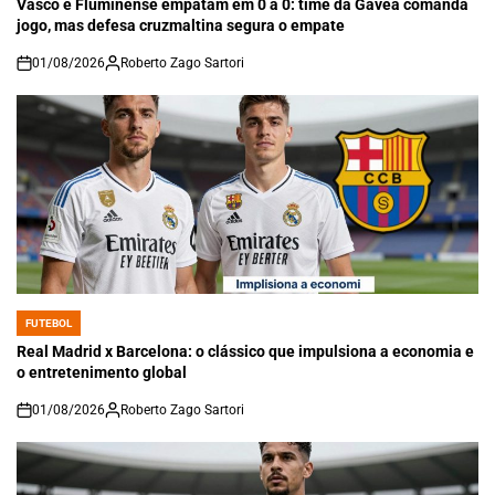
Vasco e Fluminense empatam em 0 a 0: time da Gávea comanda
jogo, mas defesa cruzmaltina segura o empate
01/08/2026
Roberto Zago Sartori
on
FUTEBOL
POSTED
IN
Real Madrid x Barcelona: o clássico que impulsiona a economia e
o entretenimento global
01/08/2026
Roberto Zago Sartori
on