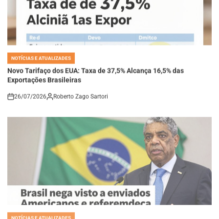
NOTÍCIAS E ATUALIZADES
POSTED
IN
Novo Tarifaço dos EUA: Taxa de 37,5% Alcança 16,5% das
Exportações Brasileiras
26/07/2026
Roberto Zago Sartori
on
NOTÍCIAS E ATUALIZADES
POSTED
IN
Brasil nega visto a enviados americanos e reforça independência