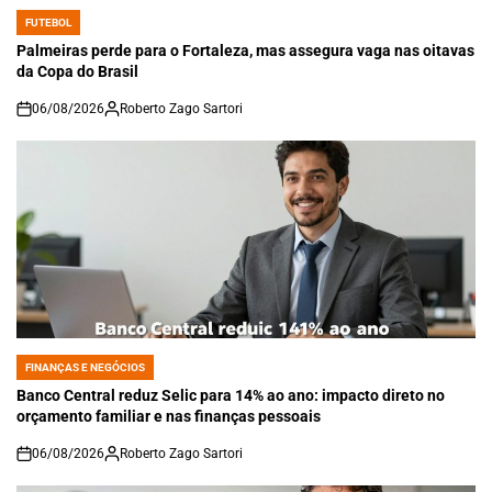
FUTEBOL
POSTED
IN
Palmeiras perde para o Fortaleza, mas assegura vaga nas oitavas
da Copa do Brasil
06/08/2026
Roberto Zago Sartori
on
FINANÇAS E NEGÓCIOS
POSTED
IN
Banco Central reduz Selic para 14% ao ano: impacto direto no
orçamento familiar e nas finanças pessoais
06/08/2026
Roberto Zago Sartori
on