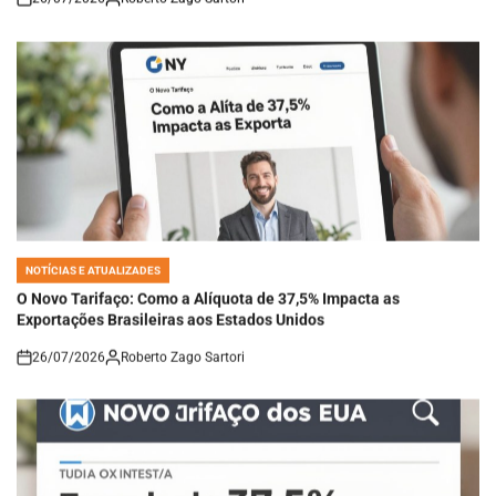
on
NOTÍCIAS E ATUALIZADES
POSTED
IN
O Novo Tarifaço: Como a Alíquota de 37,5% Impacta as
Exportações Brasileiras aos Estados Unidos
26/07/2026
Roberto Zago Sartori
on