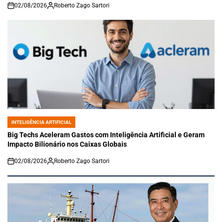
02/08/2026
Roberto Zago Sartori
on
INTELIGÊNCIA ARTIFICIAL
POSTED
IN
Big Techs Aceleram Gastos com Inteligência Artificial e Geram
Impacto Bilionário nos Caixas Globais
02/08/2026
Roberto Zago Sartori
on