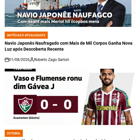
NOTÍCIAS E ATUALIZADES
POSTED
IN
Navio Japonês Naufragado com Mais de Mil Corpos Ganha Nova
Luz após Descoberta Recente
01/08/2026
Roberto Zago Sartori
on
FUTEBOL
POSTED
IN