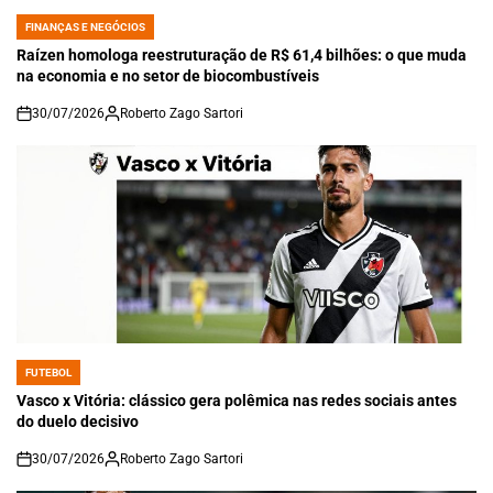
FINANÇAS E NEGÓCIOS
POSTED
IN
Raízen homologa reestruturação de R$ 61,4 bilhões: o que muda
na economia e no setor de biocombustíveis
30/07/2026
Roberto Zago Sartori
on
FUTEBOL
POSTED
IN
Vasco x Vitória: clássico gera polêmica nas redes sociais antes
do duelo decisivo
30/07/2026
Roberto Zago Sartori
on