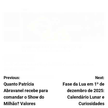
FINANÇAS E NEGÓCIOS
POSTED
IN
Brasil enfrenta novo tarifaço de 37,5% e busca alternativas
comerciais urgentes
24/07/2026
Roberto Zago Sartori
on
Navegação
Previous:
Next:
Quanto Patrícia
Fase da Lua em 1º de
de
Abravanel recebe para
dezembro de 2025:
Post
comandar o Show do
Calendário Lunar e
Milhão? Valores
Curiosidades