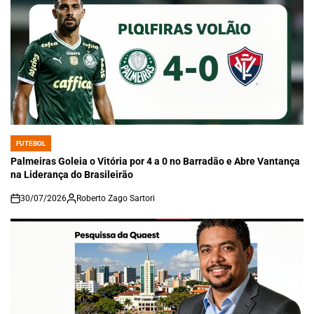
FUTEBOL
POSTED
IN
Palmeiras Goleia o Vitória por 4 a 0 no Barradão e Abre Vantança
na Liderança do Brasileirão
30/07/2026
Roberto Zago Sartori
on