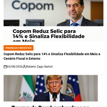
FINANÇAS E NEGÓCIOS
POSTED
IN
Copom Reduz Selic para 14% e Sinaliza Flexibilidade em Meio a
Cenário Fiscal e Externo
03/08/2026
Roberto Zago Sartori
on