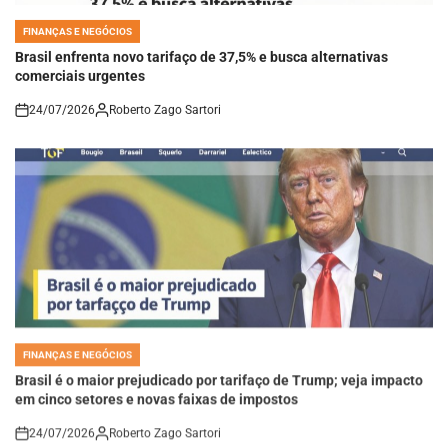
FINANÇAS E NEGÓCIOS
POSTED
IN
Brasil enfrenta novo tarifaço de 37,5% e busca alternativas
comerciais urgentes
24/07/2026
Roberto Zago Sartori
on
FINANÇAS E NEGÓCIOS
POSTED
IN
Brasil é o maior prejudicado por tarifaço de Trump; veja impacto
em cinco setores e novas faixas de impostos
24/07/2026
Roberto Zago Sartori
on