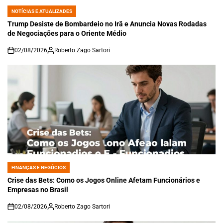
NOTÍCIAS E ATUALIZADES
POSTED
IN
Trump Desiste de Bombardeio no Irã e Anuncia Novas Rodadas
de Negociações para o Oriente Médio
02/08/2026
Roberto Zago Sartori
on
FINANÇAS E NEGÓCIOS
POSTED
IN
Crise das Bets: Como os Jogos Online Afetam Funcionários e
Empresas no Brasil
02/08/2026
Roberto Zago Sartori
on