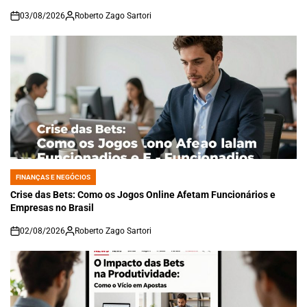
03/08/2026
Roberto Zago Sartori
on
FINANÇAS E NEGÓCIOS
POSTED
IN
Crise das Bets: Como os Jogos Online Afetam Funcionários e
Empresas no Brasil
02/08/2026
Roberto Zago Sartori
on