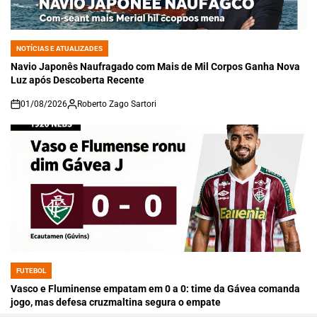
NOTÍCIAS E ATUALIZADES
POSTED
IN
Navio Japonês Naufragado com Mais de Mil Corpos Ganha Nova
Luz após Descoberta Recente
01/08/2026
Roberto Zago Sartori
on
FUTEBOL
POSTED
IN
Vasco e Fluminense empatam em 0 a 0: time da Gávea comanda
jogo, mas defesa cruzmaltina segura o empate