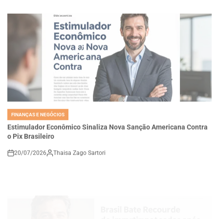
FINANÇAS E NEGÓCIOS
POSTED
IN
Estimulador Econômico Sinaliza Nova Sanção Americana Contra
o Pix Brasileiro
20/07/2026
Thaisa Zago Sartori
on