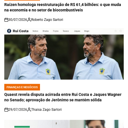
IN
Raízen homologa reestruturação de R$ 61,4 bilhões: o que muda
na economia e no setor de biocombustíveis
30/07/2026
Roberto Zago Sartori
on
FINANÇAS E NEGÓCIOS
POSTED
IN
Quaest revela disputa acirrada entre Rui Costa e Jaques Wagner
no Senado; aprovação de Jerônimo se mantém sólida
29/07/2026
Thaisa Zago Sartori
on