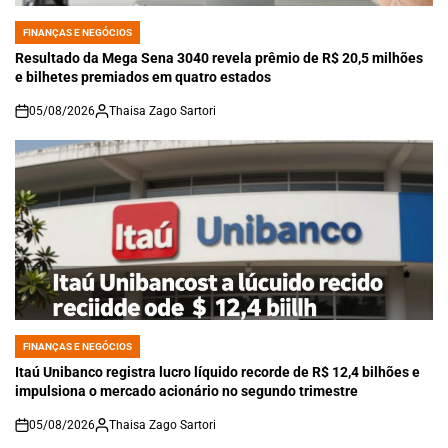
FINANÇAS E NEGÓCIOS
POSTED
IN
Resultado da Mega Sena 3040 revela prêmio de R$ 20,5 milhões
e bilhetes premiados em quatro estados
05/08/2026
Thaisa Zago Sartori
on
FINANÇAS E NEGÓCIOS
POSTED
IN
Itaú Unibanco registra lucro líquido recorde de R$ 12,4 bilhões e
impulsiona o mercado acionário no segundo trimestre
05/08/2026
Thaisa Zago Sartori
on