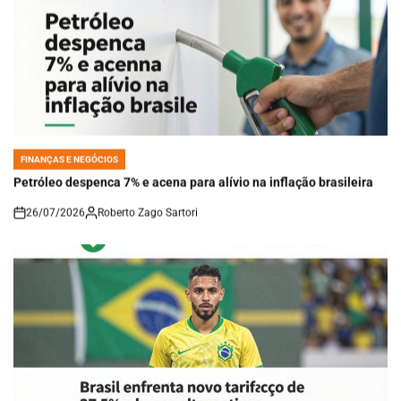
FINANÇAS E NEGÓCIOS
POSTED
IN
Petróleo despenca 7% e acena para alívio na inflação brasileira
26/07/2026
Roberto Zago Sartori
on