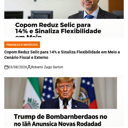
FINANÇAS E NEGÓCIOS
POSTED
IN
Copom Reduz Selic para 14% e Sinaliza Flexibilidade em Meio a
Cenário Fiscal e Externo
03/08/2026
Roberto Zago Sartori
on