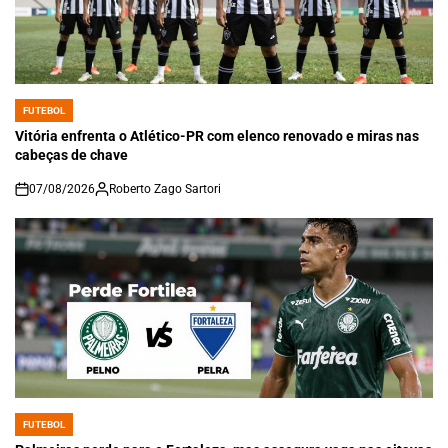
FUTEBOL
POSTED
IN
Vitória enfrenta o Atlético-PR com elenco renovado e miras nas
cabeças de chave
07/08/2026
Roberto Zago Sartori
on
FUTEBOL
POSTED
IN