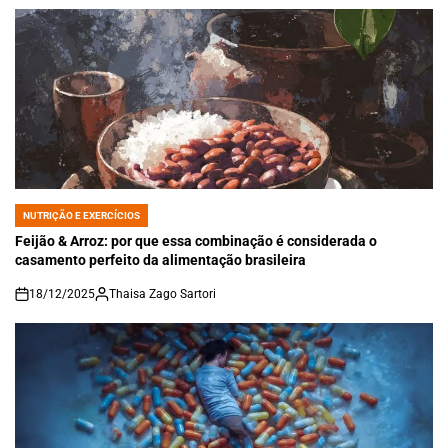
NUTRIÇÃO E EXERCÍCIOS
POSTED
IN
Feijão & Arroz: por que essa combinação é considerada o
casamento perfeito da alimentação brasileira
18/12/2025
Thaisa Zago Sartori
on