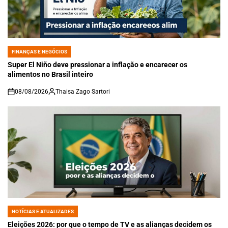
FINANÇAS E NEGÓCIOS
POSTED
IN
Super El Niño deve pressionar a inflação e encarecer os
alimentos no Brasil inteiro
08/08/2026
Thaisa Zago Sartori
on
NOTÍCIAS E ATUALIZADES
POSTED
IN
Eleições 2026: por que o tempo de TV e as alianças decidem os