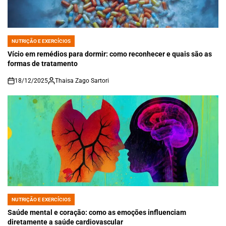
NUTRIÇÃO E EXERCÍCIOS
POSTED
IN
Vício em remédios para dormir: como reconhecer e quais são as
formas de tratamento
18/12/2025
Thaisa Zago Sartori
on
NUTRIÇÃO E EXERCÍCIOS
POSTED
IN
Saúde mental e coração: como as emoções influenciam
diretamente a saúde cardiovascular