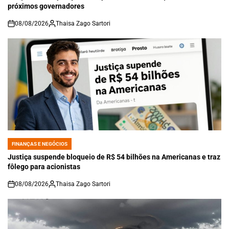
próximos governadores
08/08/2026
Thaisa Zago Sartori
on
FINANÇAS E NEGÓCIOS
POSTED
IN
Justiça suspende bloqueio de R$ 54 bilhões na Americanas e traz
fôlego para acionistas
08/08/2026
Thaisa Zago Sartori
on