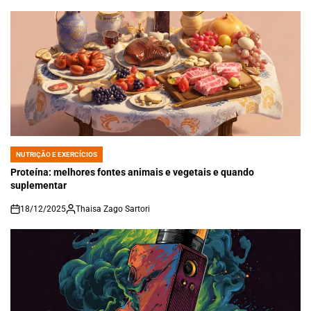
NUTRIÇÃO E EXERCÍCIOS
POSTED
IN
Proteína: melhores fontes animais e vegetais e quando
suplementar
18/12/2025
Thaisa Zago Sartori
on