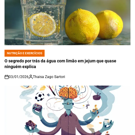
NUTRIÇÃO E EXERCÍCIOS
POSTED
IN
O segredo por trás da água com limão em jejum que quase
ninguém explica
03/01/2026
Thaisa Zago Sartori
on