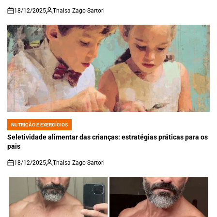
18/12/2025
Thaisa Zago Sartori
on
NUTRIÇÃO E EXERCÍCIOS
POSTED
IN
Seletividade alimentar das crianças: estratégias práticas para os
pais
18/12/2025
Thaisa Zago Sartori
on