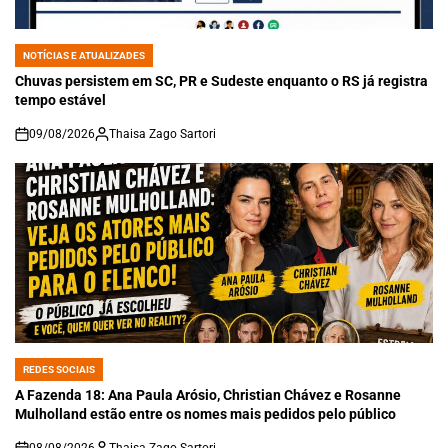
NOTÍCIAS E ATUALIZADES
POSTED
IN
Chuvas persistem em SC, PR e Sudeste enquanto o RS já registra
tempo estável
09/08/2026
Thaisa Zago Sartori
on
REDES SOCIAIS
POSTED
IN
A Fazenda 18: Ana Paula Arósio, Christian Chávez e Rosanne
Mulholland estão entre os nomes mais pedidos pelo público