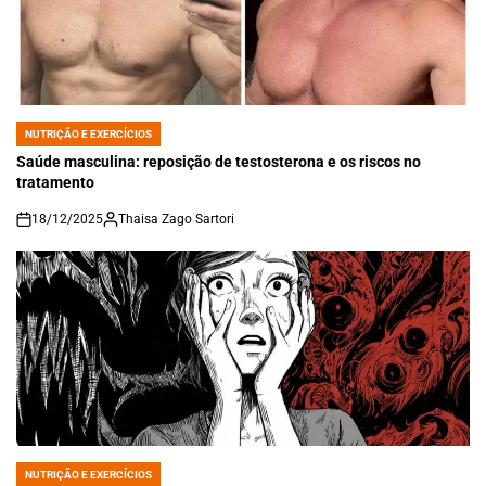
NUTRIÇÃO E EXERCÍCIOS
POSTED
IN
Saúde masculina: reposição de testosterona e os riscos no
tratamento
18/12/2025
Thaisa Zago Sartori
on
NUTRIÇÃO E EXERCÍCIOS
POSTED