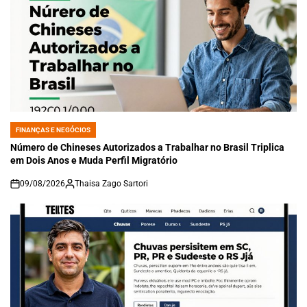
FINANÇAS E NEGÓCIOS
POSTED
IN
Número de Chineses Autorizados a Trabalhar no Brasil Triplica
em Dois Anos e Muda Perfil Migratório
09/08/2026
Thaisa Zago Sartori
on