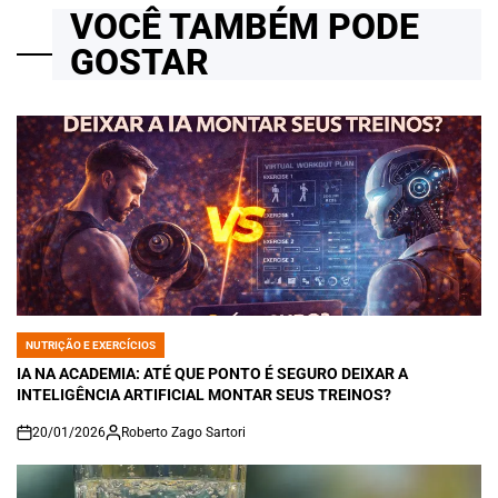
VOCÊ TAMBÉM PODE
GOSTAR
NUTRIÇÃO E EXERCÍCIOS
POSTED
IN
IA NA ACADEMIA: ATÉ QUE PONTO É SEGURO DEIXAR A
INTELIGÊNCIA ARTIFICIAL MONTAR SEUS TREINOS?
20/01/2026
Roberto Zago Sartori
on