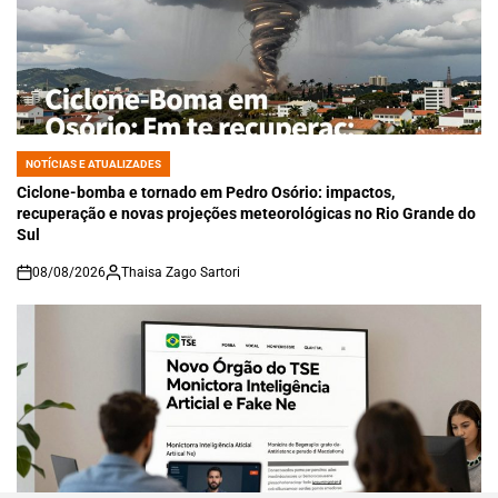
NOTÍCIAS E ATUALIZADES
POSTED
IN
Ciclone-bomba e tornado em Pedro Osório: impactos,
recuperação e novas projeções meteorológicas no Rio Grande do
Sul
08/08/2026
Thaisa Zago Sartori
on