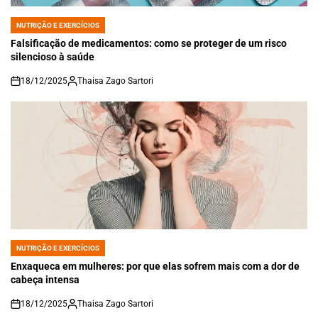
NUTRIÇÃO E EXERCÍCIOS
POSTED
IN
Falsificação de medicamentos: como se proteger de um risco
silencioso à saúde
18/12/2025
Thaisa Zago Sartori
on
NUTRIÇÃO E EXERCÍCIOS
POSTED
IN
Enxaqueca em mulheres: por que elas sofrem mais com a dor de
cabeça intensa
18/12/2025
Thaisa Zago Sartori
on