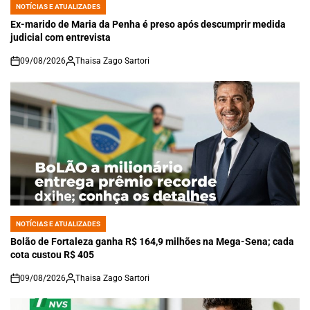
NOTÍCIAS E ATUALIZADES
POSTED
IN
Ex-marido de Maria da Penha é preso após descumprir medida
judicial com entrevista
09/08/2026
Thaisa Zago Sartori
on
NOTÍCIAS E ATUALIZADES
POSTED
IN
Bolão de Fortaleza ganha R$ 164,9 milhões na Mega-Sena; cada
cota custou R$ 405
09/08/2026
Thaisa Zago Sartori
on