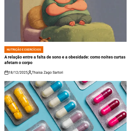
NUTRIÇÃO E EXERCÍCIOS
POSTED
IN
A relação entre a falta de sono e a obesidade: como noites curtas
afetam o corpo
18/12/2025
Thaisa Zago Sartori
on