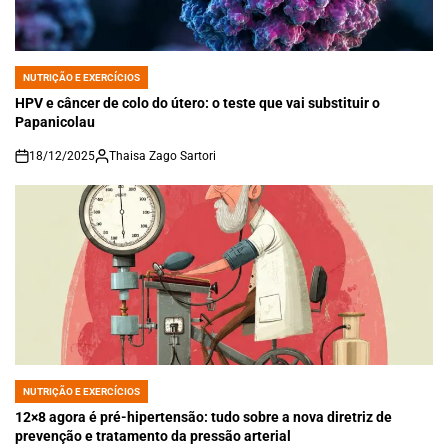
NUTRIÇÃO E EXERCÍCIOS
POSTED
IN
HPV e câncer de colo do útero: o teste que vai substituir o
Papanicolau
18/12/2025
Thaisa Zago Sartori
on
NUTRIÇÃO E EXERCÍCIOS
POSTED
IN
12×8 agora é pré-hipertensão: tudo sobre a nova diretriz de
prevenção e tratamento da pressão arterial