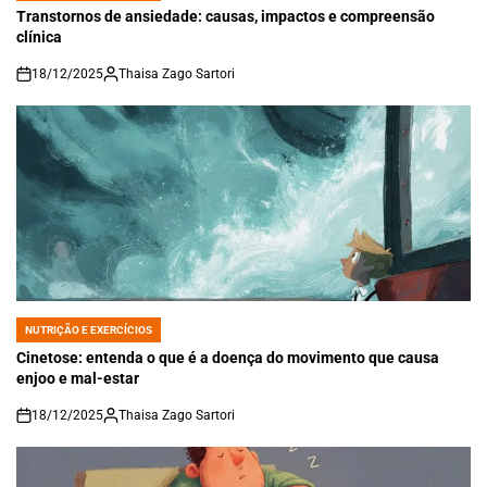
IN
Transtornos de ansiedade: causas, impactos e compreensão
clínica
18/12/2025
Thaisa Zago Sartori
on
NUTRIÇÃO E EXERCÍCIOS
POSTED
IN
Cinetose: entenda o que é a doença do movimento que causa
enjoo e mal-estar
18/12/2025
Thaisa Zago Sartori
on