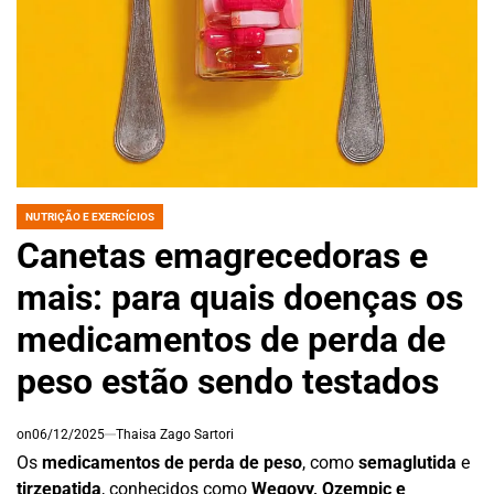
NUTRIÇÃO E EXERCÍCIOS
POSTED
IN
Canetas emagrecedoras e
mais: para quais doenças os
medicamentos de perda de
peso estão sendo testados
on
06/12/2025
Thaisa Zago Sartori
Os
medicamentos de perda de peso
, como
semaglutida
e
tirzepatida
, conhecidos como
Wegovy, Ozempic e