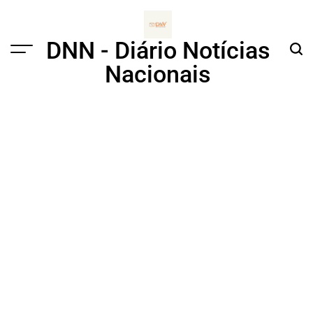
Skip
to
content
DNN - Diário Notícias
Menu
Sear
Nacionais