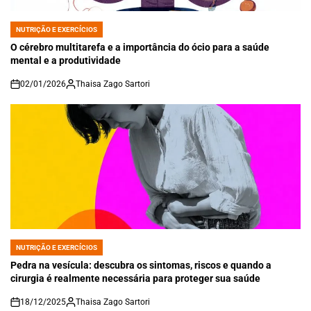
NUTRIÇÃO E EXERCÍCIOS
POSTED
IN
O cérebro multitarefa e a importância do ócio para a saúde
mental e a produtividade
02/01/2026
Thaisa Zago Sartori
on
NUTRIÇÃO E EXERCÍCIOS
POSTED
IN
Pedra na vesícula: descubra os sintomas, riscos e quando a
cirurgia é realmente necessária para proteger sua saúde
18/12/2025
Thaisa Zago Sartori
on