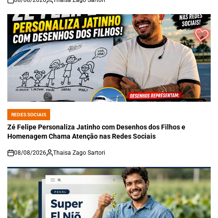
08/08/2026
Thaisa Zago Sartori
on
REDES SOCIAIS
POSTED
IN
Zé Felipe Personaliza Jatinho com Desenhos dos Filhos e
Homenagem Chama Atenção nas Redes Sociais
08/08/2026
Thaisa Zago Sartori
on