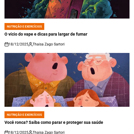
NUTRIÇÃO E EXERCÍCIOS
POSTED
IN
O vício do vape e dicas para largar de fumar
18/12/2025
Thaisa Zago Sartori
on
NUTRIÇÃO E EXERCÍCIOS
POSTED
IN
Você ronca? Saiba como parar e proteger sua saúde
18/12/2025
Thaisa Zago Sartori