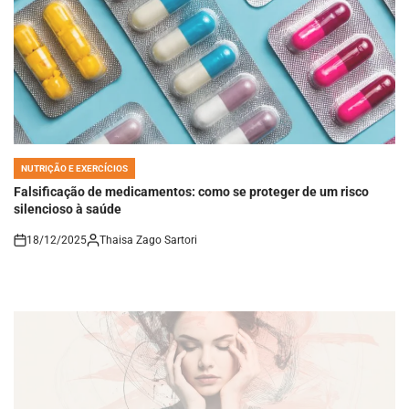
NUTRIÇÃO E EXERCÍCIOS
POSTED
IN
Falsificação de medicamentos: como se proteger de um risco
silencioso à saúde
18/12/2025
Thaisa Zago Sartori
on