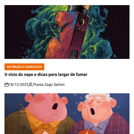
NUTRIÇÃO E EXERCÍCIOS
POSTED
IN
O vício do vape e dicas para largar de fumar
18/12/2025
Thaisa Zago Sartori
on