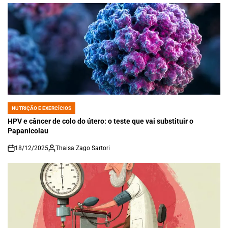
NUTRIÇÃO E EXERCÍCIOS
POSTED
IN
HPV e câncer de colo do útero: o teste que vai substituir o
Papanicolau
18/12/2025
Thaisa Zago Sartori
on