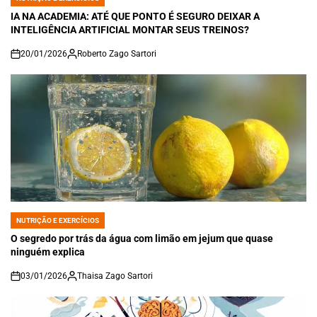
POSTED
IN
IA NA ACADEMIA: ATÉ QUE PONTO É SEGURO DEIXAR A
INTELIGÊNCIA ARTIFICIAL MONTAR SEUS TREINOS?
20/01/2026
Roberto Zago Sartori
on
NUTRIÇÃO E EXERCÍCIOS
POSTED
IN
O segredo por trás da água com limão em jejum que quase
ninguém explica
03/01/2026
Thaisa Zago Sartori
on