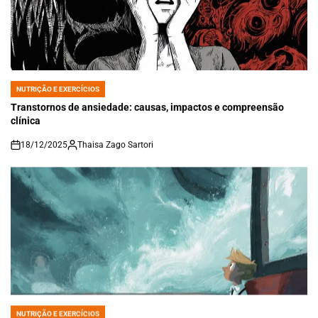
NUTRIÇÃO E EXERCÍCIOS
POSTED
IN
Transtornos de ansiedade: causas, impactos e compreensão
clínica
18/12/2025
Thaisa Zago Sartori
on
NUTRIÇÃO E EXERCÍCIOS
POSTED