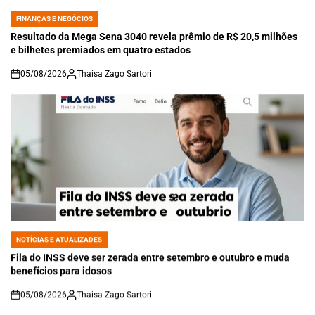
FINANÇAS E NEGÓCIOS
POSTED
IN
Resultado da Mega Sena 3040 revela prêmio de R$ 20,5 milhões
e bilhetes premiados em quatro estados
05/08/2026
Thaisa Zago Sartori
on
NOTÍCIAS E ATUALIZADES
POSTED
IN
Fila do INSS deve ser zerada entre setembro e outubro e muda
benefícios para idosos
05/08/2026
Thaisa Zago Sartori
on