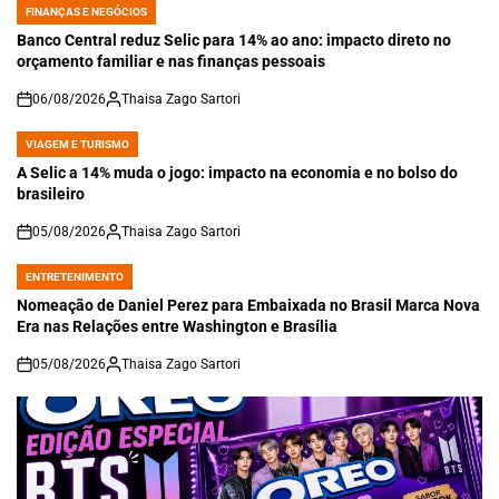
FINANÇAS E NEGÓCIOS
POSTED
IN
Banco Central reduz Selic para 14% ao ano: impacto direto no
orçamento familiar e nas finanças pessoais
06/08/2026
Thaisa Zago Sartori
on
VIAGEM E TURISMO
POSTED
IN
A Selic a 14% muda o jogo: impacto na economia e no bolso do
brasileiro
05/08/2026
Thaisa Zago Sartori
on
ENTRETENIMENTO
POSTED
IN
Nomeação de Daniel Perez para Embaixada no Brasil Marca Nova
Era nas Relações entre Washington e Brasília
05/08/2026
Thaisa Zago Sartori
on