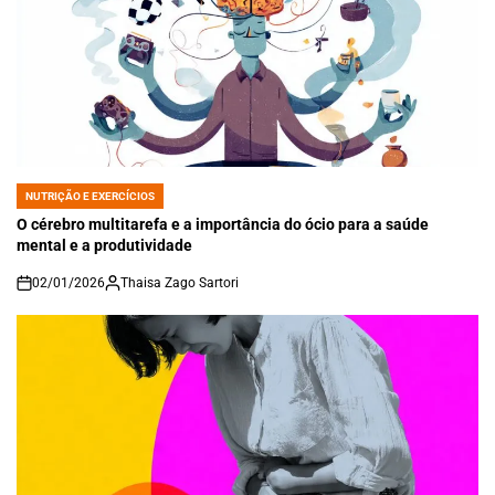
NUTRIÇÃO E EXERCÍCIOS
POSTED
IN
O cérebro multitarefa e a importância do ócio para a saúde
mental e a produtividade
02/01/2026
Thaisa Zago Sartori
on