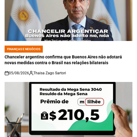
FINANÇAS E NEGÓCIOS
POSTED
IN
Chanceler argentino confirma que Buenos Aires não adotará
novas medidas contra o Brasil nas relações bilaterais
05/08/2026
Thaisa Zago Sartori
on