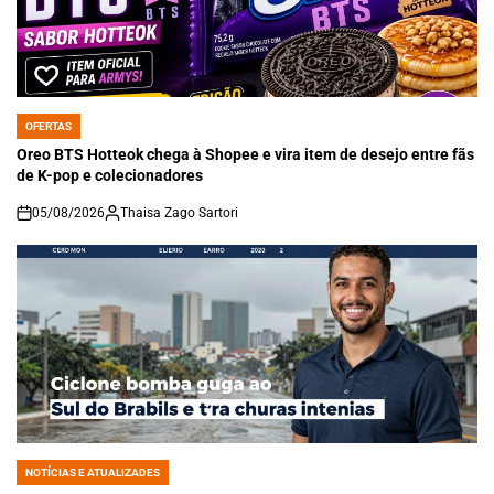
OFERTAS
POSTED
IN
Oreo BTS Hotteok chega à Shopee e vira item de desejo entre fãs
de K-pop e colecionadores
05/08/2026
Thaisa Zago Sartori
on
NOTÍCIAS E ATUALIZADES
POSTED