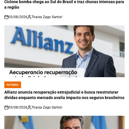
IN
Ciclone bomba chega ao Sul do Brasil e traz chuvas intensas para
a região
05/08/2026
Thaisa Zago Sartori
on
FUTEBOL
POSTED
IN
Allianz anuncia recuperação extrajudicial e busca reestruturar
dívidas enquanto mercado avalia impacto nos seguros brasileiros
05/08/2026
Thaisa Zago Sartori
on