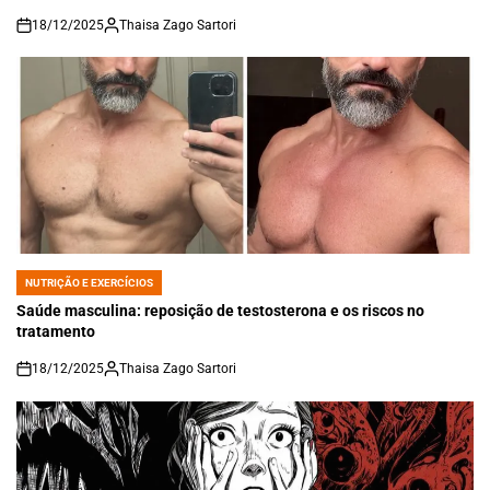
18/12/2025
Thaisa Zago Sartori
on
NUTRIÇÃO E EXERCÍCIOS
POSTED
IN
Saúde masculina: reposição de testosterona e os riscos no
tratamento
18/12/2025
Thaisa Zago Sartori
on