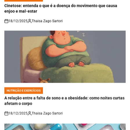
IN
Cinetose: entenda o que é a doença do movimento que causa
enjoo e mal-estar
18/12/2025
Thaisa Zago Sartori
on
NUTRIÇÃO E EXERCÍCIOS
POSTED
IN
A relação entre a falta de sono e a obesidade: como noites curtas
afetam o corpo
18/12/2025
Thaisa Zago Sartori
on