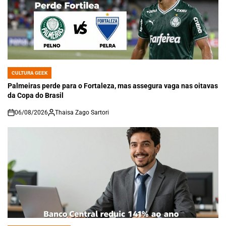
CULTURA GEEK
POSTED
IN
Palmeiras perde para o Fortaleza, mas assegura vaga nas oitavas
da Copa do Brasil
06/08/2026
Thaisa Zago Sartori
on