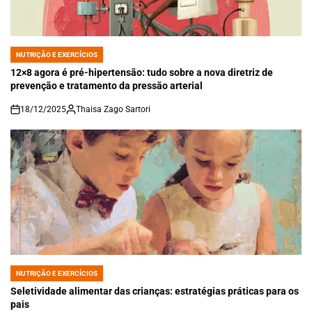
NUTRIÇÃO E EXERCÍCIOS
POSTED
IN
12×8 agora é pré-hipertensão: tudo sobre a nova diretriz de
prevenção e tratamento da pressão arterial
18/12/2025
Thaisa Zago Sartori
on
NUTRIÇÃO E EXERCÍCIOS
POSTED
IN
Seletividade alimentar das crianças: estratégias práticas para os
pais