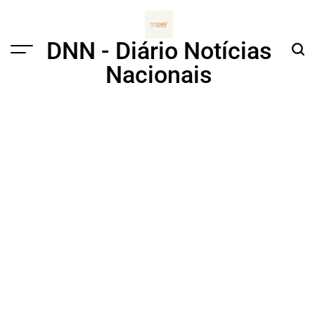
Skip
to
content
DNN - Diário Notícias
Menu
Sear
Nacionais