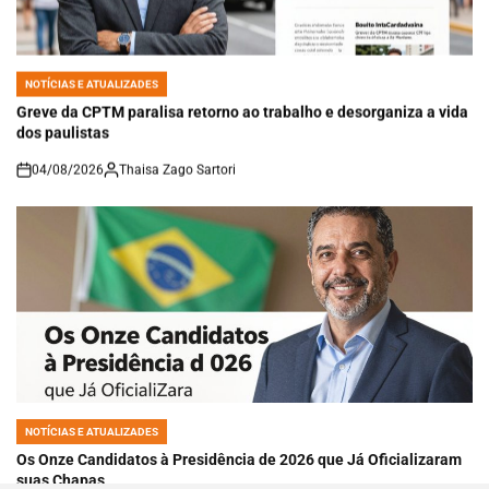
NOTÍCIAS E ATUALIZADES
POSTED
IN
Greve da CPTM paralisa retorno ao trabalho e desorganiza a vida
dos paulistas
04/08/2026
Thaisa Zago Sartori
on
NOTÍCIAS E ATUALIZADES
POSTED
IN
Os Onze Candidatos à Presidência de 2026 que Já Oficializaram
suas Chapas