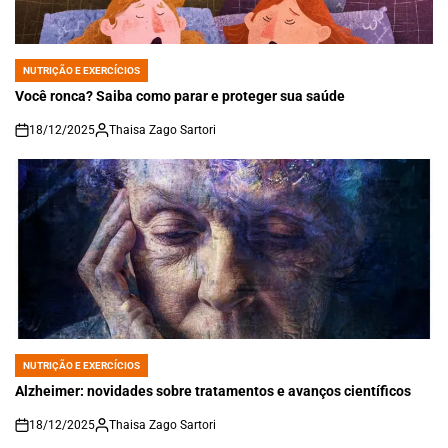
NUTRIÇÃO E EXERCÍCIOS
POSTED
IN
Você ronca? Saiba como parar e proteger sua saúde
18/12/2025
Thaisa Zago Sartori
on
NUTRIÇÃO E EXERCÍCIOS
POSTED
IN
Alzheimer: novidades sobre tratamentos e avanços científicos
18/12/2025
Thaisa Zago Sartori
on