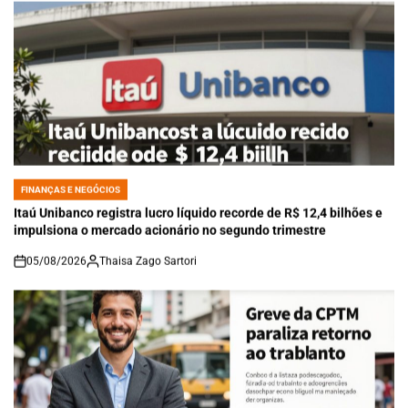
FINANÇAS E NEGÓCIOS
POSTED
IN
Itaú Unibanco registra lucro líquido recorde de R$ 12,4 bilhões e
impulsiona o mercado acionário no segundo trimestre
05/08/2026
Thaisa Zago Sartori
on