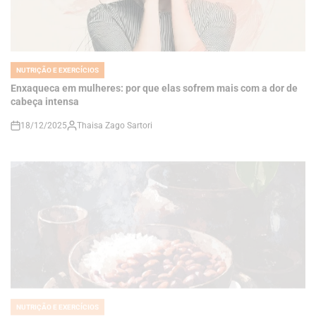
NUTRIÇÃO E EXERCÍCIOS
POSTED
IN
Enxaqueca em mulheres: por que elas sofrem mais com a dor de
cabeça intensa
18/12/2025
Thaisa Zago Sartori
on
NUTRIÇÃO E EXERCÍCIOS
POSTED
IN
Feijão & Arroz: por que essa combinação é considerada o
casamento perfeito da alimentação brasileira
18/12/2025
Thaisa Zago Sartori
on