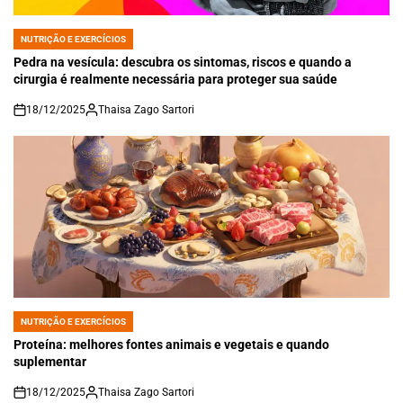
NUTRIÇÃO E EXERCÍCIOS
POSTED
IN
Pedra na vesícula: descubra os sintomas, riscos e quando a
cirurgia é realmente necessária para proteger sua saúde
18/12/2025
Thaisa Zago Sartori
on
NUTRIÇÃO E EXERCÍCIOS
POSTED
IN
Proteína: melhores fontes animais e vegetais e quando
suplementar
18/12/2025
Thaisa Zago Sartori
on