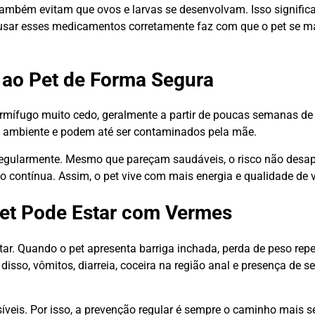
 também evitam que ovos e larvas se desenvolvam. Isso signific
, usar esses medicamentos corretamente faz com que o pet se 
ao Pet de Forma Segura
ermífugo muito cedo, geralmente a partir de poucas semanas de 
m o ambiente e podem até ser contaminados pela mãe.
gularmente. Mesmo que pareçam saudáveis, o risco não desapa
o contínua. Assim, o pet vive com mais energia e qualidade de v
 Pet Pode Estar com Vermes
ar. Quando o pet apresenta barriga inchada, perda de peso rep
disso, vômitos, diarreia, coceira na região anal e presença de
eis. Por isso, a prevenção regular é sempre o caminho mais s