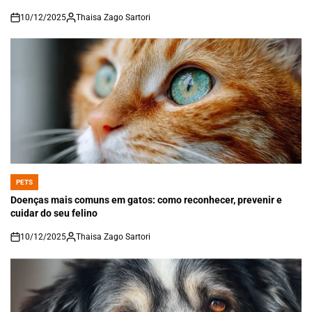
10/12/2025
Thaisa Zago Sartori
on
PETS
POSTED
IN
Doenças mais comuns em gatos: como reconhecer, prevenir e
cuidar do seu felino
10/12/2025
Thaisa Zago Sartori
on