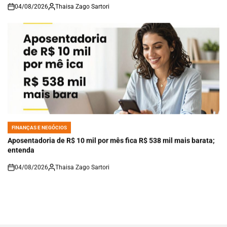
04/08/2026
Thaisa Zago Sartori
on
FINANÇAS E NEGÓCIOS
POSTED
IN
Aposentadoria de R$ 10 mil por mês fica R$ 538 mil mais barata;
entenda
04/08/2026
Thaisa Zago Sartori
on