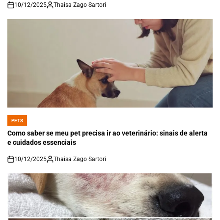
10/12/2025
Thaisa Zago Sartori
on
PETS
POSTED
IN
Como saber se meu pet precisa ir ao veterinário: sinais de alerta
e cuidados essenciais
10/12/2025
Thaisa Zago Sartori
on