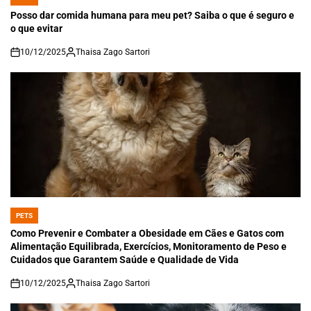
POSTED
IN
Posso dar comida humana para meu pet? Saiba o que é seguro e
o que evitar
10/12/2025
Thaisa Zago Sartori
on
PETS
POSTED
IN
Como Prevenir e Combater a Obesidade em Cães e Gatos com
Alimentação Equilibrada, Exercícios, Monitoramento de Peso e
Cuidados que Garantem Saúde e Qualidade de Vida
10/12/2025
Thaisa Zago Sartori
on