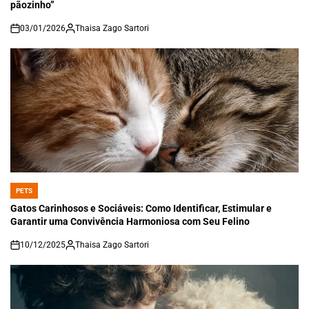
pãozinho”
03/01/2026
Thaisa Zago Sartori
on
PETS
POSTED
IN
Gatos Carinhosos e Sociáveis: Como Identificar, Estimular e
Garantir uma Convivência Harmoniosa com Seu Felino
10/12/2025
Thaisa Zago Sartori
on