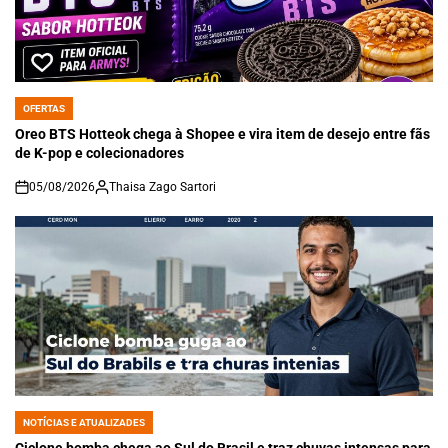
OFERTAS
POSTED
IN
Oreo BTS Hotteok chega à Shopee e vira item de desejo entre fãs
de K-pop e colecionadores
05/08/2026
Thaisa Zago Sartori
on
NOTÍCIAS E ATUALIZADES
POSTED
IN
Ciclone bomba chega ao Sul do Brasil e traz chuvas intensas para