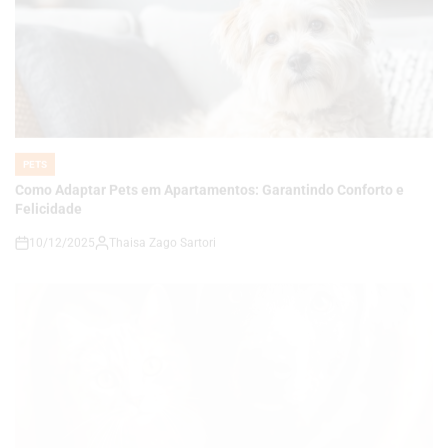
PETS
POSTED
IN
Como Adaptar Pets em Apartamentos: Garantindo Conforto e
Felicidade
10/12/2025
Thaisa Zago Sartori
on
PETS
POSTED
IN
Como Transformar a Vida do Seu Cão ou Gato com
Enriquecimento Ambiental: Estratégias Práticas, Brincadeiras e