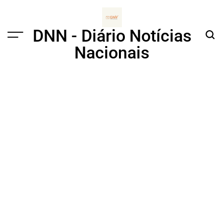
Skip
to
content
DNN - Diário Notícias
Menu
Sear
Nacionais