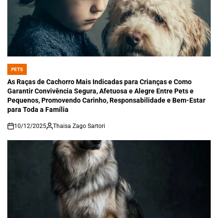
PETS
POSTED
IN
As Raças de Cachorro Mais Indicadas para Crianças e Como
Garantir Convivência Segura, Afetuosa e Alegre Entre Pets e
Pequenos, Promovendo Carinho, Responsabilidade e Bem-Estar
para Toda a Família
10/12/2025
Thaisa Zago Sartori
on