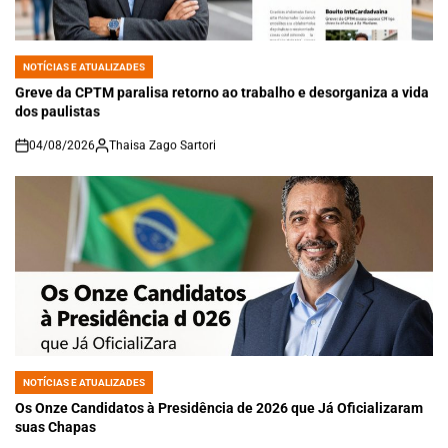
NOTÍCIAS E ATUALIZADES
POSTED
IN
Greve da CPTM paralisa retorno ao trabalho e desorganiza a vida
dos paulistas
04/08/2026
Thaisa Zago Sartori
on
NOTÍCIAS E ATUALIZADES
POSTED
IN
Os Onze Candidatos à Presidência de 2026 que Já Oficializaram
suas Chapas