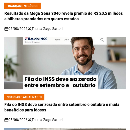
FINANÇAS E NEGÓCIOS
POSTED
IN
Resultado da Mega Sena 3040 revela prêmio de R$ 20,5 milhões
e bilhetes premiados em quatro estados
05/08/2026
Thaisa Zago Sartori
on
NOTÍCIAS E ATUALIZADES
POSTED
IN
Fila do INSS deve ser zerada entre setembro e outubro e muda
benefícios para idosos
05/08/2026
Thaisa Zago Sartori
on