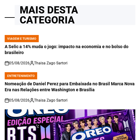
MAIS DESTA
CATEGORIA
VIAGEM E TURISMO
POSTED
IN
A Selic a 14% muda o jogo: impacto na economia e no bolso do
brasileiro
05/08/2026
Thaisa Zago Sartori
on
ENTRETENIMENTO
POSTED
IN
Nomeação de Daniel Perez para Embaixada no Brasil Marca Nova
Era nas Relações entre Washington e Brasília
05/08/2026
Thaisa Zago Sartori
on