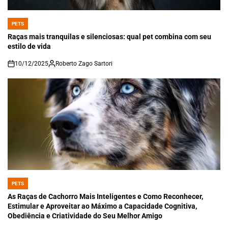
PETS
POSTED
IN
Raças mais tranquilas e silenciosas: qual pet combina com seu
estilo de vida
10/12/2025
Roberto Zago Sartori
on
PETS
POSTED
IN
As Raças de Cachorro Mais Inteligentes e Como Reconhecer,
Estimular e Aproveitar ao Máximo a Capacidade Cognitiva,
Obediência e Criatividade do Seu Melhor Amigo