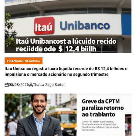
FINANÇAS E NEGÓCIOS
POSTED
IN
Itaú Unibanco registra lucro líquido recorde de R$ 12,4 bilhões e
impulsiona o mercado acionário no segundo trimestre
05/08/2026
Thaisa Zago Sartori
on