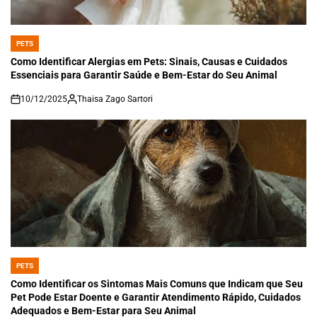
PETS
POSTED
IN
Como Identificar Alergias em Pets: Sinais, Causas e Cuidados
Essenciais para Garantir Saúde e Bem-Estar do Seu Animal
10/12/2025
Thaisa Zago Sartori
on
PETS
POSTED
IN
Como Identificar os Sintomas Mais Comuns que Indicam que Seu
Pet Pode Estar Doente e Garantir Atendimento Rápido, Cuidados
Adequados e Bem-Estar para Seu Animal