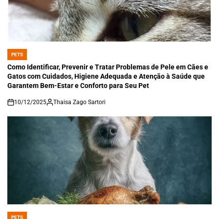
PETS
POSTED
IN
Como Identificar, Prevenir e Tratar Problemas de Pele em Cães e
Gatos com Cuidados, Higiene Adequada e Atenção à Saúde que
Garantem Bem-Estar e Conforto para Seu Pet
10/12/2025
Thaisa Zago Sartori
on
PETS