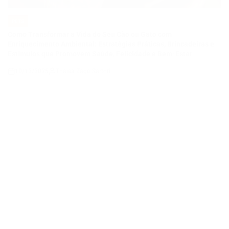
Estímulos que Promovem Saúde, Felicidade e Bem-Estar
10/12/2025
Thaisa Zago Sartori
on
PETS
POSTED
IN
Agressividade em Gatos: Por Que Acontece e Como Lidar
10/12/2025
Thaisa Zago Sartori
on