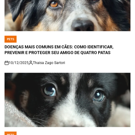
PETS
POSTED
IN
DOENÇAS MAIS COMUNS EM CÃES: COMO IDENTIFICAR,
PREVENIR E PROTEGER SEU AMIGO DE QUATRO PATAS
10/12/2025
Thaisa Zago Sartori
on
PETS
POSTED