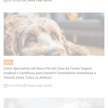
PETS
POSTED
IN
Como Apresentar um Novo Pet em Casa de Forma Segura,
Gradual e Carinhosa para Garantir Convivência Harmônica e
Vínculo Entre Todos os Animais
10/12/2025
Thaisa Zago Sartori
on