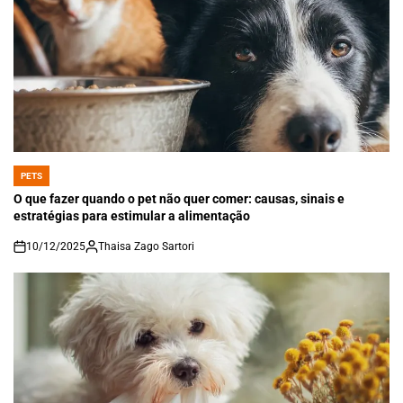
PETS
POSTED
IN
O que fazer quando o pet não quer comer: causas, sinais e
estratégias para estimular a alimentação
10/12/2025
Thaisa Zago Sartori
on