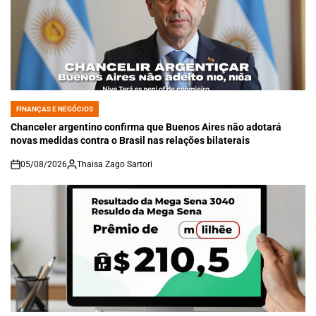
FINANÇAS E NEGÓCIOS
POSTED
IN
Chanceler argentino confirma que Buenos Aires não adotará
novas medidas contra o Brasil nas relações bilaterais
05/08/2026
Thaisa Zago Sartori
on