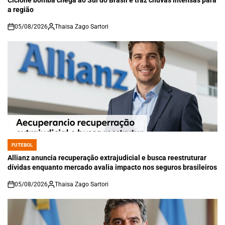
a região
05/08/2026
Thaisa Zago Sartori
on
FUTEBOL
POSTED
IN
Allianz anuncia recuperação extrajudicial e busca reestruturar
dívidas enquanto mercado avalia impacto nos seguros brasileiros
05/08/2026
Thaisa Zago Sartori
on