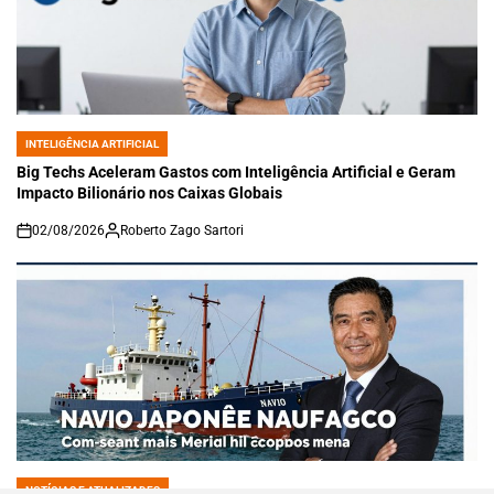
INTELIGÊNCIA ARTIFICIAL
POSTED
IN
Big Techs Aceleram Gastos com Inteligência Artificial e Geram
Impacto Bilionário nos Caixas Globais
02/08/2026
Roberto Zago Sartori
on
NOTÍCIAS E ATUALIZADES