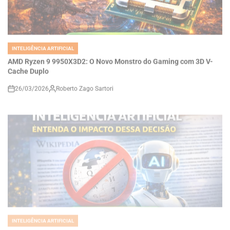
INTELIGÊNCIA ARTIFICIAL
POSTED
IN
AMD Ryzen 9 9950X3D2: O Novo Monstro do Gaming com 3D V-
Cache Duplo
26/03/2026
Roberto Zago Sartori
on
INTELIGÊNCIA ARTIFICIAL
POSTED
IN
Wikipedia Baniu Uso de Inteligência Artificial: Entenda o Impacto
dessa Decisão
26/03/2026
Roberto Zago Sartori
on