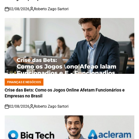
02/08/2026
Roberto Zago Sartori
on
FINANÇAS E NEGÓCIOS
POSTED
IN
Crise das Bets: Como os Jogos Online Afetam Funcionários e
Empresas no Brasil
02/08/2026
Roberto Zago Sartori
on