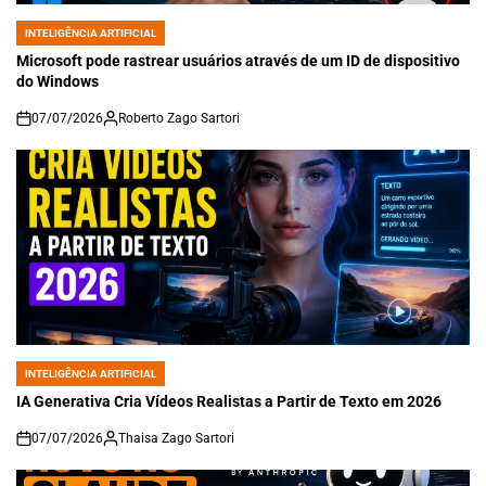
INTELIGÊNCIA ARTIFICIAL
POSTED
IN
Microsoft pode rastrear usuários através de um ID de dispositivo
do Windows
07/07/2026
Roberto Zago Sartori
on
INTELIGÊNCIA ARTIFICIAL
POSTED
IN
IA Generativa Cria Vídeos Realistas a Partir de Texto em 2026
07/07/2026
Thaisa Zago Sartori
on