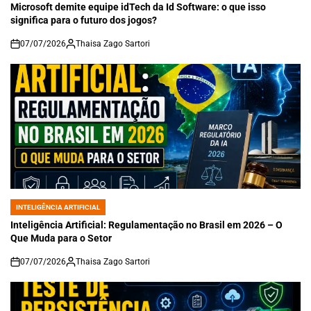
IN
Microsoft demite equipe idTech da Id Software: o que isso
significa para o futuro dos jogos?
07/07/2026
Thaisa Zago Sartori
on
INTELIGÊNCIA ARTIFICIAL
POSTED
IN
Inteligência Artificial: Regulamentação no Brasil em 2026 – O
Que Muda para o Setor
07/07/2026
Thaisa Zago Sartori
on