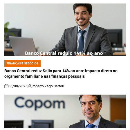
FINANÇAS E NEGÓCIOS
POSTED
IN
Banco Central reduz Selic para 14% ao ano: impacto direto no
orçamento familiar e nas finanças pessoais
06/08/2026
Roberto Zago Sartori
on