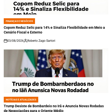
FINANÇAS E NEGÓCIOS
POSTED
IN
Copom Reduz Selic para 14% e Sinaliza Flexibilidade em Meio a
Cenário Fiscal e Externo
03/08/2026
Roberto Zago Sartori
on
NOTÍCIAS E ATUALIZADES
POSTED
IN
Trump Desiste de Bombardeio no Irã e Anuncia Novas Rodadas
de Negociações para o Oriente Médio