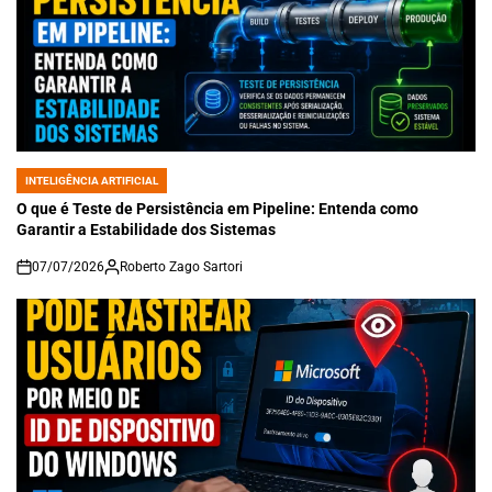
INTELIGÊNCIA ARTIFICIAL
POSTED
IN
O que é Teste de Persistência em Pipeline: Entenda como
Garantir a Estabilidade dos Sistemas
07/07/2026
Roberto Zago Sartori
on