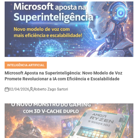
INTELIGÊNCIA ARTIFICIAL
POSTED
IN
Microsoft Aposta na Superinteligência: Novo Modelo de Voz
Promete Revolucionar a IA com Eficiência e Escalabilidade
02/04/2026
Roberto Zago Sartori
on