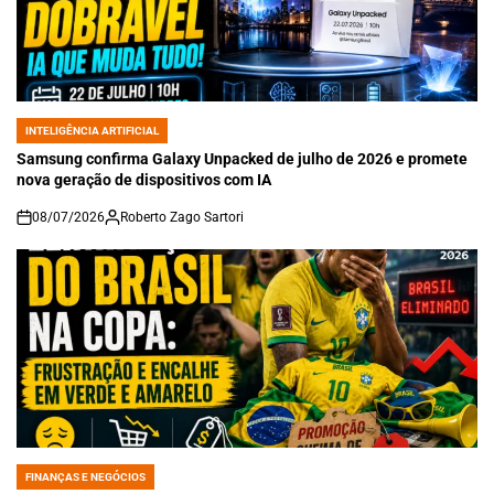
INTELIGÊNCIA ARTIFICIAL
POSTED
IN
Samsung confirma Galaxy Unpacked de julho de 2026 e promete
nova geração de dispositivos com IA
08/07/2026
Roberto Zago Sartori
on
FINANÇAS E NEGÓCIOS
POSTED