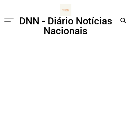
Skip
to
content
DNN - Diário Notícias
Menu
Sear
Nacionais