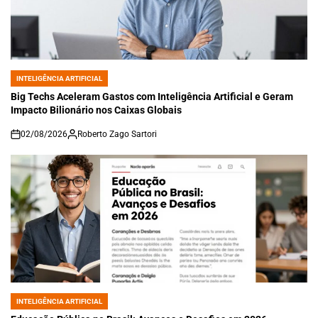
INTELIGÊNCIA ARTIFICIAL
POSTED
IN
Big Techs Aceleram Gastos com Inteligência Artificial e Geram
Impacto Bilionário nos Caixas Globais
02/08/2026
Roberto Zago Sartori
on
INTELIGÊNCIA ARTIFICIAL
POSTED
IN