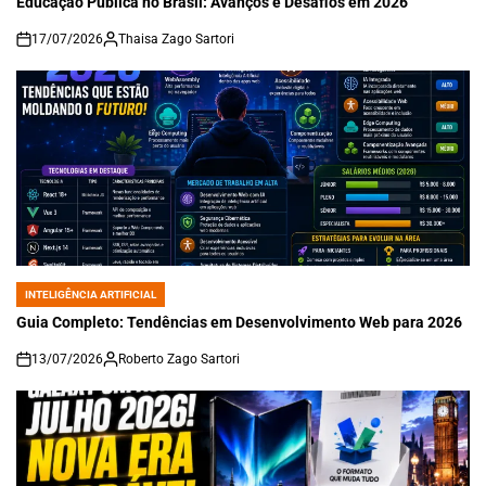
Educação Pública no Brasil: Avanços e Desafios em 2026
17/07/2026
Thaisa Zago Sartori
on
INTELIGÊNCIA ARTIFICIAL
POSTED
IN
Guia Completo: Tendências em Desenvolvimento Web para 2026
13/07/2026
Roberto Zago Sartori
on