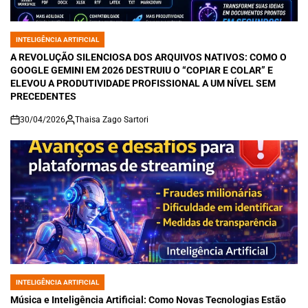
INTELIGÊNCIA ARTIFICIAL
POSTED
IN
A REVOLUÇÃO SILENCIOSA DOS ARQUIVOS NATIVOS: COMO O
GOOGLE GEMINI EM 2026 DESTRUIU O “COPIAR E COLAR” E
ELEVOU A PRODUTIVIDADE PROFISSIONAL A UM NÍVEL SEM
PRECEDENTES
30/04/2026
Thaisa Zago Sartori
on
INTELIGÊNCIA ARTIFICIAL
POSTED
IN
Música e Inteligência Artificial: Como Novas Tecnologias Estão