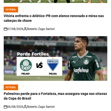
FUTEBOL
POSTED
IN
Vitória enfrenta o Atlético-PR com elenco renovado e miras nas
cabeças de chave
07/08/2026
Roberto Zago Sartori
on
FUTEBOL
POSTED
IN
Palmeiras perde para o Fortaleza, mas assegura vaga nas oitavas
da Copa do Brasil
06/08/2026
Roberto Zago Sartori
on