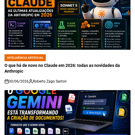
INTELIGÊNCIA ARTIFICIAL
POSTED
IN
O que há de novo no Claude em 2026: todas as novidades da
Anthropic
30/06/2026
Roberto Zago Sartori
on