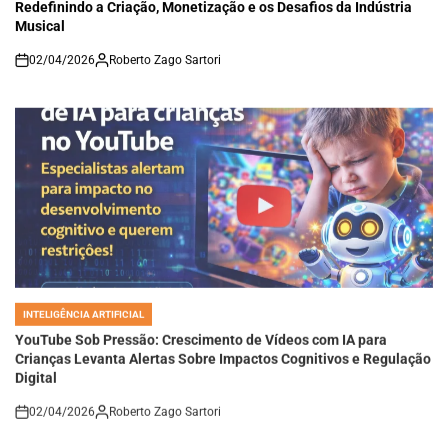
Redefinindo a Criação, Monetização e os Desafios da Indústria
Musical
02/04/2026
Roberto Zago Sartori
on
INTELIGÊNCIA ARTIFICIAL
POSTED
IN
YouTube Sob Pressão: Crescimento de Vídeos com IA para
Crianças Levanta Alertas Sobre Impactos Cognitivos e Regulação
Digital
02/04/2026
Roberto Zago Sartori
on