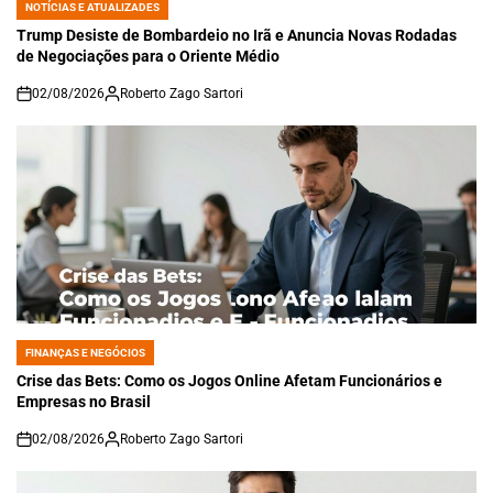
NOTÍCIAS E ATUALIZADES
POSTED
IN
Trump Desiste de Bombardeio no Irã e Anuncia Novas Rodadas
de Negociações para o Oriente Médio
02/08/2026
Roberto Zago Sartori
on
FINANÇAS E NEGÓCIOS
POSTED
IN
Crise das Bets: Como os Jogos Online Afetam Funcionários e
Empresas no Brasil
02/08/2026
Roberto Zago Sartori
on