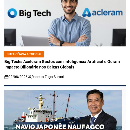
INTELIGÊNCIA ARTIFICIAL
POSTED
IN
Big Techs Aceleram Gastos com Inteligência Artificial e Geram
Impacto Bilionário nos Caixas Globais
02/08/2026
Roberto Zago Sartori
on