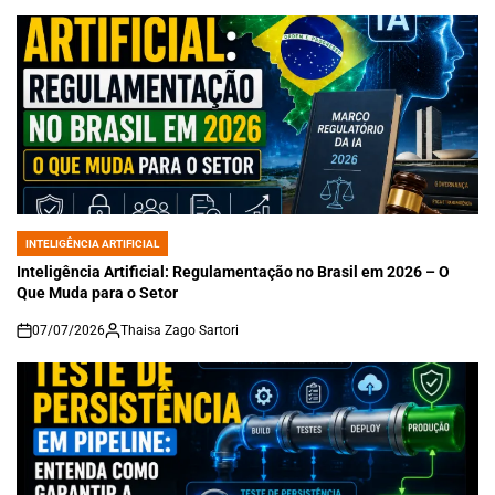
INTELIGÊNCIA ARTIFICIAL
POSTED
IN
Inteligência Artificial: Regulamentação no Brasil em 2026 – O
Que Muda para o Setor
07/07/2026
Thaisa Zago Sartori
on