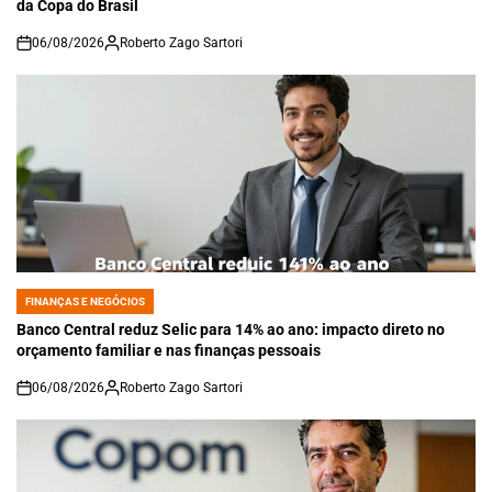
da Copa do Brasil
06/08/2026
Roberto Zago Sartori
on
FINANÇAS E NEGÓCIOS
POSTED
IN
Banco Central reduz Selic para 14% ao ano: impacto direto no
orçamento familiar e nas finanças pessoais
06/08/2026
Roberto Zago Sartori
on