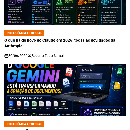
INTELIGÊNCIA ARTIFICIAL
POSTED
IN
O que há de novo no Claude em 2026: todas as novidades da
Anthropic
30/06/2026
Roberto Zago Sartori
on
INTELIGÊNCIA ARTIFICIAL
POSTED