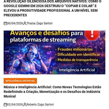
IN
A REVOLUÇÃO SILENCIOSA DOS ARQUIVOS NATIVOS: COMO O
GOOGLE GEMINI EM 2026 DESTRUIU O “COPIAR E COLAR” E
ELEVOU A PRODUTIVIDADE PROFISSIONAL A UM NÍVEL SEM
PRECEDENTES
30/04/2026
Thaisa Zago Sartori
on
INTELIGÊNCIA ARTIFICIAL
POSTED
IN
Música e Inteligência Artificial: Como Novas Tecnologias Estão
Redefinindo a Criação, Monetização e os Desafios da Indústria
Musical
02/04/2026
Roberto Zago Sartori
on