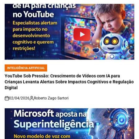
INTELIGÊNCIA ARTIFICIAL
POSTED
IN
YouTube Sob Pressão: Crescimento de Vídeos com IA para
Crianças Levanta Alertas Sobre Impactos Cognitivos e Regulação
Digital
02/04/2026
Roberto Zago Sartori
on