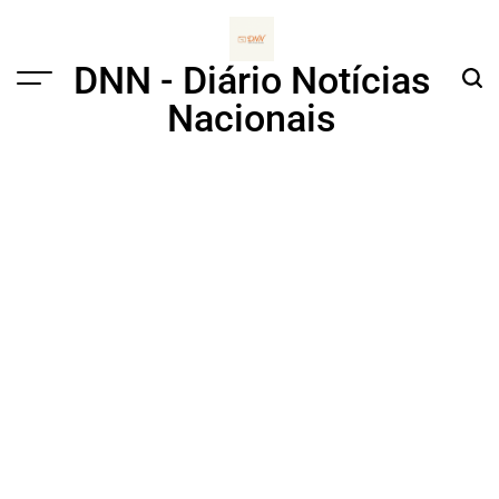
Skip
to
content
DNN - Diário Notícias
Menu
Sear
Nacionais