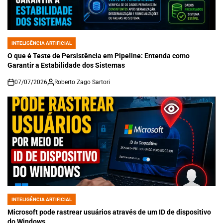
INTELIGÊNCIA ARTIFICIAL
POSTED
IN
O que é Teste de Persistência em Pipeline: Entenda como
Garantir a Estabilidade dos Sistemas
07/07/2026
Roberto Zago Sartori
on
INTELIGÊNCIA ARTIFICIAL
POSTED
IN
Microsoft pode rastrear usuários através de um ID de dispositivo
do Windows