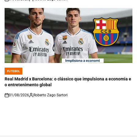
on
FUTEBOL
POSTED
IN
Real Madrid x Barcelona: o clássico que impulsiona a economia e
o entretenimento global
01/08/2026
Roberto Zago Sartori
on