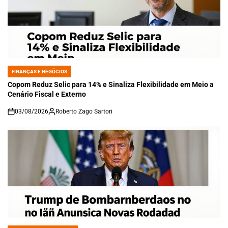
FINANÇAS E NEGÓCIOS
POSTED
IN
Copom Reduz Selic para 14% e Sinaliza Flexibilidade em Meio a
Cenário Fiscal e Externo
03/08/2026
Roberto Zago Sartori
on