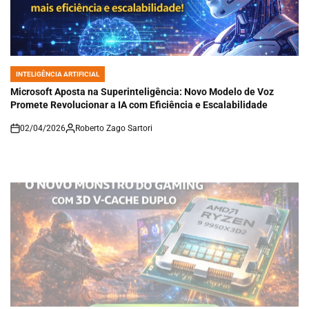
INTELIGÊNCIA ARTIFICIAL
POSTED
IN
Microsoft Aposta na Superinteligência: Novo Modelo de Voz
Promete Revolucionar a IA com Eficiência e Escalabilidade
02/04/2026
Roberto Zago Sartori
on
INTELIGÊNCIA ARTIFICIAL
POSTED
IN
AMD Ryzen 9 9950X3D2: O Novo Monstro do Gaming com 3D V-