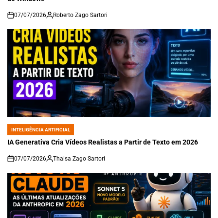
07/07/2026
Roberto Zago Sartori
on
INTELIGÊNCIA ARTIFICIAL
POSTED
IN
IA Generativa Cria Vídeos Realistas a Partir de Texto em 2026
07/07/2026
Thaisa Zago Sartori
on