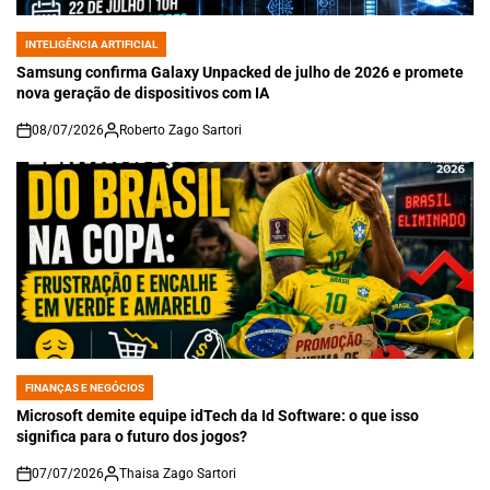
INTELIGÊNCIA ARTIFICIAL
POSTED
IN
Samsung confirma Galaxy Unpacked de julho de 2026 e promete
nova geração de dispositivos com IA
08/07/2026
Roberto Zago Sartori
on
FINANÇAS E NEGÓCIOS
POSTED
IN
Microsoft demite equipe idTech da Id Software: o que isso
significa para o futuro dos jogos?
07/07/2026
Thaisa Zago Sartori
on