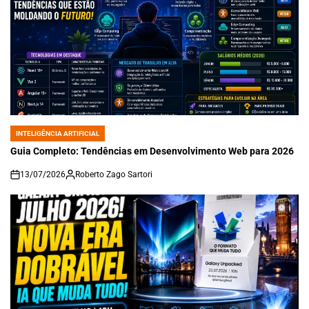
INTELIGÊNCIA ARTIFICIAL
POSTED
IN
Guia Completo: Tendências em Desenvolvimento Web para 2026
13/07/2026
Roberto Zago Sartori
on