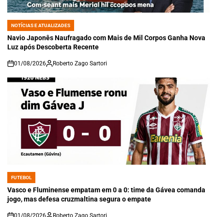
NOTÍCIAS E ATUALIZADES
POSTED
IN
Navio Japonês Naufragado com Mais de Mil Corpos Ganha Nova
Luz após Descoberta Recente
01/08/2026
Roberto Zago Sartori
on
FUTEBOL
POSTED
IN
Vasco e Fluminense empatam em 0 a 0: time da Gávea comanda
jogo, mas defesa cruzmaltina segura o empate
01/08/2026
Roberto Zago Sartori