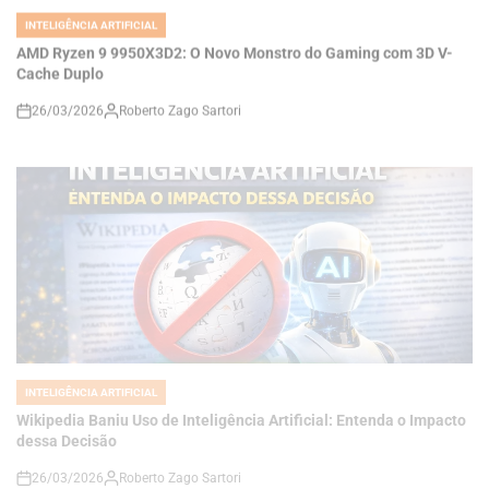
Cache Duplo
26/03/2026
Roberto Zago Sartori
on
INTELIGÊNCIA ARTIFICIAL
POSTED
IN
Wikipedia Baniu Uso de Inteligência Artificial: Entenda o Impacto
dessa Decisão
26/03/2026
Roberto Zago Sartori
on