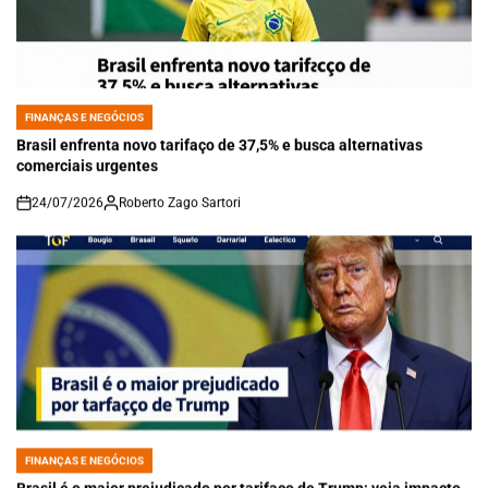
FINANÇAS E NEGÓCIOS
POSTED
IN
Brasil enfrenta novo tarifaço de 37,5% e busca alternativas
comerciais urgentes
24/07/2026
Roberto Zago Sartori
on
FINANÇAS E NEGÓCIOS
POSTED
IN
Brasil é o maior prejudicado por tarifaço de Trump; veja impacto