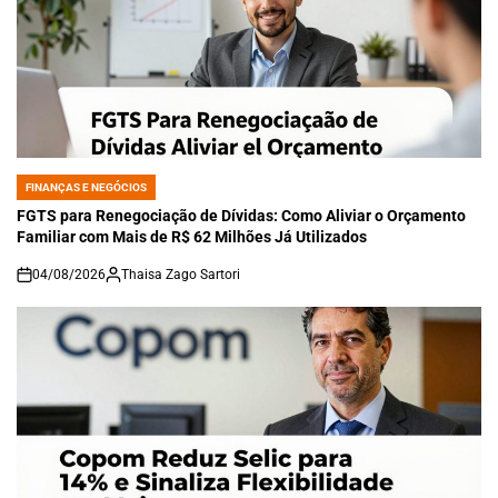
FINANÇAS E NEGÓCIOS
POSTED
IN
FGTS para Renegociação de Dívidas: Como Aliviar o Orçamento
Familiar com Mais de R$ 62 Milhões Já Utilizados
04/08/2026
Thaisa Zago Sartori
on