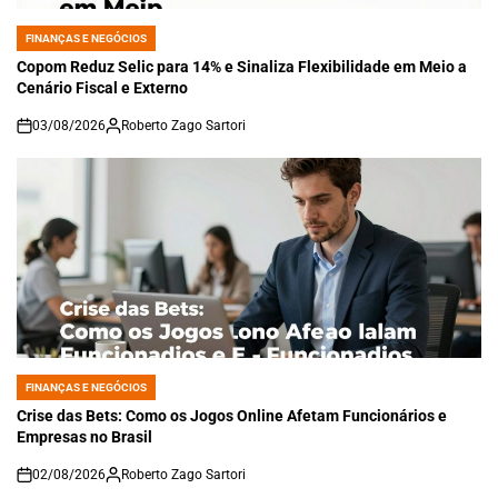
FINANÇAS E NEGÓCIOS
POSTED
IN
Copom Reduz Selic para 14% e Sinaliza Flexibilidade em Meio a
Cenário Fiscal e Externo
03/08/2026
Roberto Zago Sartori
on
FINANÇAS E NEGÓCIOS
POSTED
IN
Crise das Bets: Como os Jogos Online Afetam Funcionários e
Empresas no Brasil
02/08/2026
Roberto Zago Sartori
on