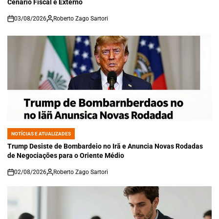
Cenário Fiscal e Externo
03/08/2026
Roberto Zago Sartori
on
NOTÍCIAS E ATUALIZADES
POSTED
IN
Trump Desiste de Bombardeio no Irã e Anuncia Novas Rodadas
de Negociações para o Oriente Médio
02/08/2026
Roberto Zago Sartori
on