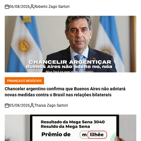
06/08/2026
Roberto Zago Sartori
on
FINANÇAS E NEGÓCIOS
POSTED
IN
Chanceler argentino confirma que Buenos Aires não adotará
novas medidas contra o Brasil nas relações bilaterais
05/08/2026
Thaisa Zago Sartori
on