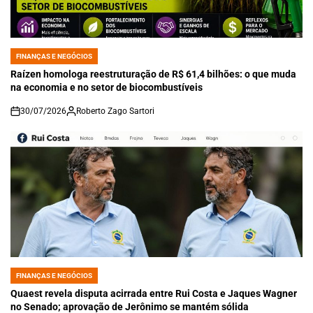
FINANÇAS E NEGÓCIOS
POSTED
IN
Raízen homologa reestruturação de R$ 61,4 bilhões: o que muda
na economia e no setor de biocombustíveis
30/07/2026
Roberto Zago Sartori
on
FINANÇAS E NEGÓCIOS
POSTED
IN
Quaest revela disputa acirrada entre Rui Costa e Jaques Wagner
no Senado; aprovação de Jerônimo se mantém sólida