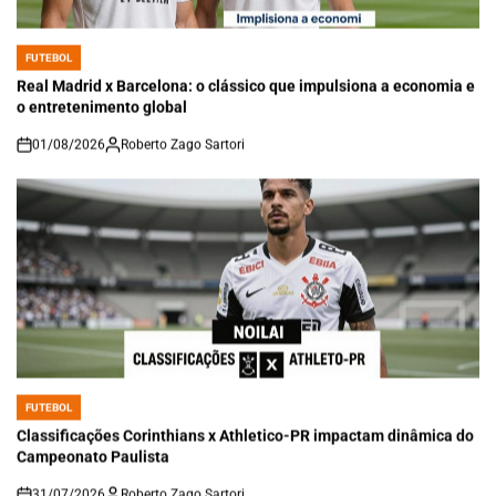
FUTEBOL
POSTED
IN
Real Madrid x Barcelona: o clássico que impulsiona a economia e
o entretenimento global
01/08/2026
Roberto Zago Sartori
on
FUTEBOL
POSTED
IN
Classificações Corinthians x Athletico-PR impactam dinâmica do
Campeonato Paulista
31/07/2026
Roberto Zago Sartori