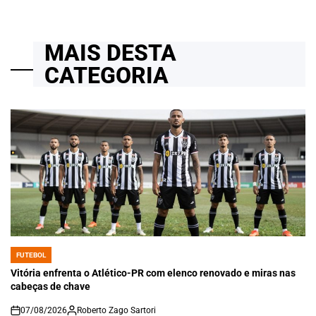
MAIS DESTA
CATEGORIA
FUTEBOL
POSTED
IN
Vitória enfrenta o Atlético-PR com elenco renovado e miras nas
cabeças de chave
07/08/2026
Roberto Zago Sartori
on