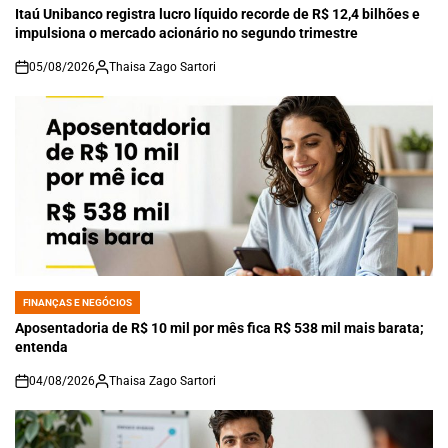
IN
Itaú Unibanco registra lucro líquido recorde de R$ 12,4 bilhões e
impulsiona o mercado acionário no segundo trimestre
05/08/2026
Thaisa Zago Sartori
on
FINANÇAS E NEGÓCIOS
POSTED
IN
Aposentadoria de R$ 10 mil por mês fica R$ 538 mil mais barata;
entenda
04/08/2026
Thaisa Zago Sartori
on