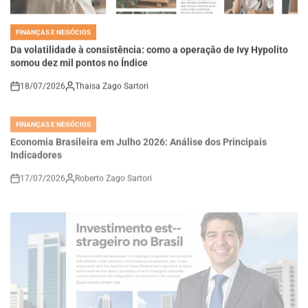
FINANÇAS E NEGÓCIOS
POSTED
IN
Da volatilidade à consistência: como a operação de Ivy Hypolito
somou dez mil pontos no Índice
18/07/2026
Thaisa Zago Sartori
on
FINANÇAS E NEGÓCIOS
POSTED
IN
Economia Brasileira em Julho 2026: Análise dos Principais
Indicadores
17/07/2026
Roberto Zago Sartori
on