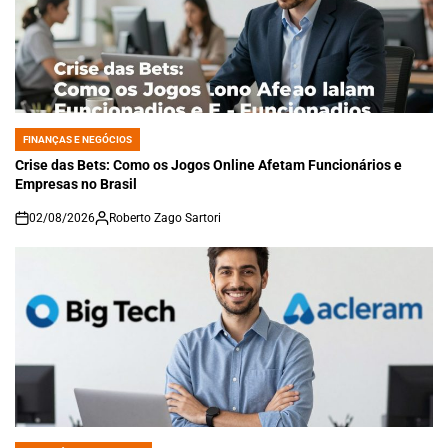
FINANÇAS E NEGÓCIOS
POSTED
IN
Crise das Bets: Como os Jogos Online Afetam Funcionários e
Empresas no Brasil
02/08/2026
Roberto Zago Sartori
on