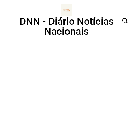
Skip
to
content
DNN - Diário Notícias
Menu
Sear
Nacionais