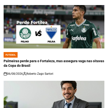
FUTEBOL
POSTED
IN
Palmeiras perde para o Fortaleza, mas assegura vaga nas oitavas
da Copa do Brasil
06/08/2026
Roberto Zago Sartori
on