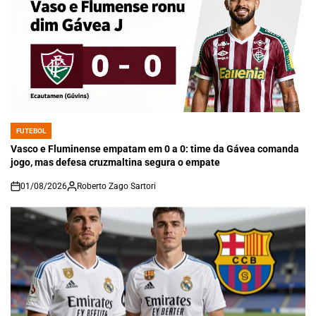
FUTEBOL
POSTED
IN
Vasco e Fluminense empatam em 0 a 0: time da Gávea comanda
jogo, mas defesa cruzmaltina segura o empate
01/08/2026
Roberto Zago Sartori
on