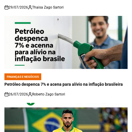
29/07/2026
Thaisa Zago Sartori
on
FINANÇAS E NEGÓCIOS
POSTED
IN
Petróleo despenca 7% e acena para alívio na inflação brasileira
26/07/2026
Roberto Zago Sartori
on