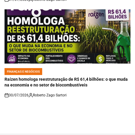
on
FINANÇAS E NEGÓCIOS
POSTED
IN
Raízen homologa reestruturação de R$ 61,4 bilhões: o que muda
na economia e no setor de biocombustíveis
30/07/2026
Roberto Zago Sartori
on