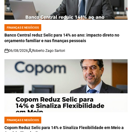
FINANÇAS E NEGÓCIOS
POSTED
IN
Banco Central reduz Selic para 14% ao ano: impacto direto no
orçamento familiar e nas finanças pessoais
06/08/2026
Roberto Zago Sartori
on
FINANÇAS E NEGÓCIOS
POSTED
IN
Copom Reduz Selic para 14% e Sinaliza Flexibilidade em Meio a