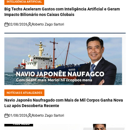
INTELIGÊNCIA ARTIFICIAL
POSTED
IN
Big Techs Aceleram Gastos com Inteligência Artificial e Geram
Impacto Bilionário nos Caixas Globais
02/08/2026
Roberto Zago Sartori
on
NOTÍCIAS E ATUALIZADES
POSTED
IN
Navio Japonês Naufragado com Mais de Mil Corpos Ganha Nova
Luz após Descoberta Recente
01/08/2026
Roberto Zago Sartori
on