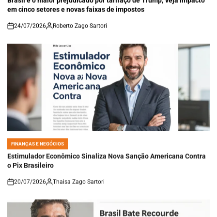
em cinco setores e novas faixas de impostos
24/07/2026
Roberto Zago Sartori
on
FINANÇAS E NEGÓCIOS
POSTED
IN
Estimulador Econômico Sinaliza Nova Sanção Americana Contra
o Pix Brasileiro
20/07/2026
Thaisa Zago Sartori
on