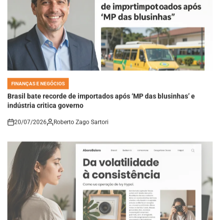
FINANÇAS E NEGÓCIOS
POSTED
IN
Brasil bate recorde de importados após ‘MP das blusinhas’ e
indústria critica governo
20/07/2026
Roberto Zago Sartori
on