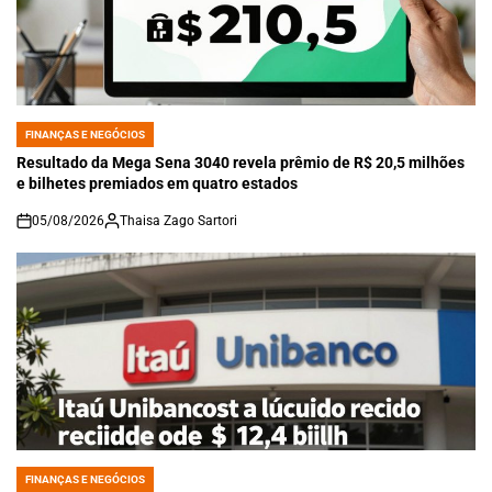
FINANÇAS E NEGÓCIOS
POSTED
IN
Resultado da Mega Sena 3040 revela prêmio de R$ 20,5 milhões
e bilhetes premiados em quatro estados
05/08/2026
Thaisa Zago Sartori
on
FINANÇAS E NEGÓCIOS
POSTED