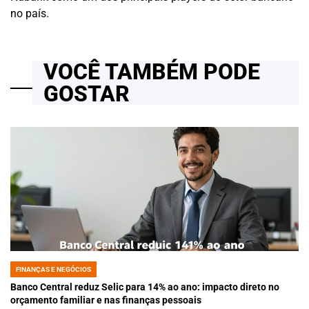
no país.
VOCÊ TAMBÉM PODE
GOSTAR
FINANÇAS E NEGÓCIOS
POSTED
IN
Banco Central reduz Selic para 14% ao ano: impacto direto no
orçamento familiar e nas finanças pessoais