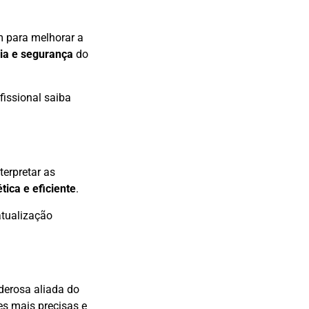
m para melhorar a
cia e segurança
do
fissional saiba
terpretar as
ética e eficiente
.
atualização
erosa aliada do
es mais precisas e