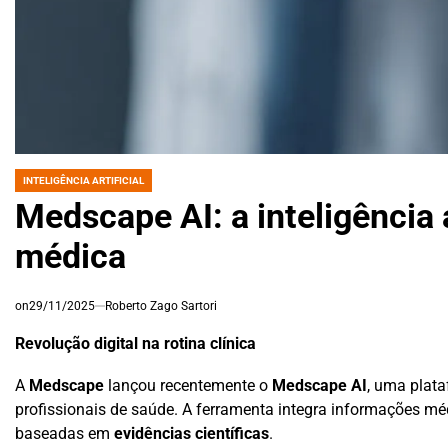
INTELIGÊNCIA ARTIFICIAL
POSTED
IN
Medscape AI: a inteligência a
médica
on
29/11/2025
Roberto Zago Sartori
Revolução digital na rotina clínica
A
Medscape
lançou recentemente o
Medscape AI
, uma plat
profissionais de saúde. A ferramenta integra informações méd
baseadas em
evidências científicas
.