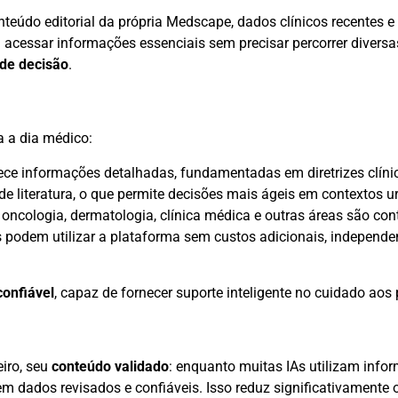
eúdo editorial da própria Medscape, dados clínicos recentes e li
 acessar informações essenciais sem precisar percorrer diversa
 de decisão
.
a a dia médico:
nece informações detalhadas, fundamentadas em diretrizes clíni
e literatura, o que permite decisões mais ágeis em contextos u
a, oncologia, dermatologia, clínica médica e outras áreas são co
s podem utilizar a plataforma sem custos adicionais, independ
confiável
, capaz de fornecer suporte inteligente no cuidado aos 
eiro, seu
conteúdo validado
: enquanto muitas IAs utilizam infor
 dados revisados e confiáveis. Isso reduz significativamente o