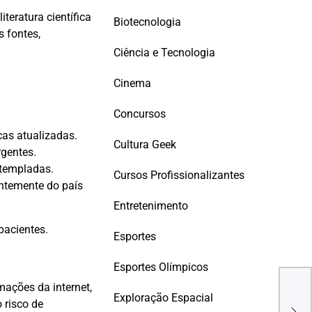
teratura científica
Biotecnologia
s fontes,
Ciência e Tecnologia
Cinema
Concursos
cas atualizadas.
Cultura Geek
rgentes.
ntempladas.
Cursos Profissionalizantes
entemente do país
Entretenimento
pacientes.
Esportes
Esportes Olímpicos
mações da internet,
Pão
Exploração Espacial
 risco de
Frig