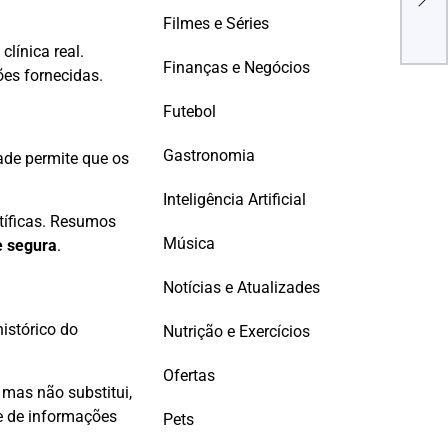
Sau
Filmes e Séries
clínica real.
Finanças e Negócios
ões fornecidas.
Futebol
Gastronomia
ade permite que os
Inteligência Artificial
tíficas. Resumos
Música
e segura
.
Notícias e Atualizades
histórico do
Nutrição e Exercícios
Ofertas
 mas não substitui,
e de informações
Pets