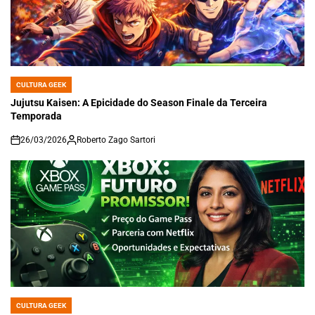
CULTURA GEEK
POSTED
IN
Jujutsu Kaisen: A Epicidade do Season Finale da Terceira
Temporada
26/03/2026
Roberto Zago Sartori
on
CULTURA GEEK
POSTED