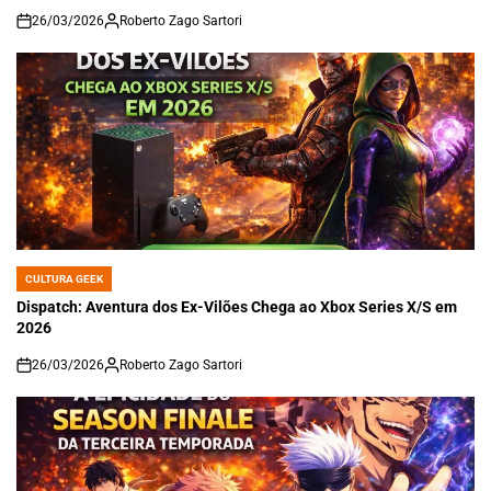
26/03/2026
Roberto Zago Sartori
on
CULTURA GEEK
POSTED
IN
Dispatch: Aventura dos Ex-Vilões Chega ao Xbox Series X/S em
2026
26/03/2026
Roberto Zago Sartori
on