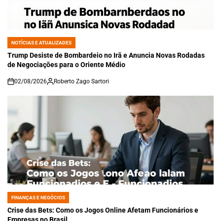
NOTÍCIAS E ATUALIZADES
POSTED
IN
Trump Desiste de Bombardeio no Irã e Anuncia Novas Rodadas
de Negociações para o Oriente Médio
02/08/2026
Roberto Zago Sartori
on
FINANÇAS E NEGÓCIOS
POSTED
IN
Crise das Bets: Como os Jogos Online Afetam Funcionários e
Empresas no Brasil