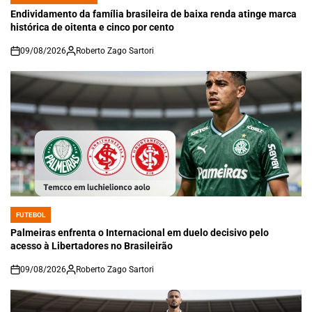
POSTED
IN
Endividamento da família brasileira de baixa renda atinge marca
histórica de oitenta e cinco por cento
09/08/2026
Roberto Zago Sartori
on
FUTEBOL
POSTED
IN
Palmeiras enfrenta o Internacional em duelo decisivo pelo
acesso à Libertadores no Brasileirão
09/08/2026
Roberto Zago Sartori
on