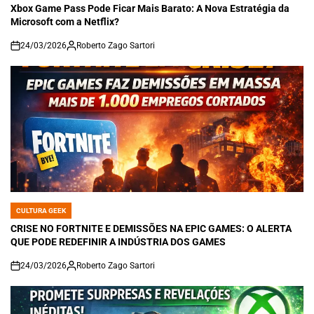
IN
Xbox Game Pass Pode Ficar Mais Barato: A Nova Estratégia da
Microsoft com a Netflix?
24/03/2026
Roberto Zago Sartori
on
CULTURA GEEK
POSTED
IN
CRISE NO FORTNITE E DEMISSÕES NA EPIC GAMES: O ALERTA
QUE PODE REDEFINIR A INDÚSTRIA DOS GAMES
24/03/2026
Roberto Zago Sartori
on