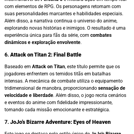
com elementos de RPG. Os personagens retornam com
suas personalidades marcantes e habilidades especiais.
Além disso, a narrativa continua o universo do anime,
explorando novas histórias e inimigos. O resultado é uma
experiência única para fãs da série, com
combates
dinâmicos e exploração envolvente
.
6.
Attack on Titan 2: Final Battle
Baseado em
Attack on Titan
, este título permite que os
jogadores enfrentem os temidos titãs em batalhas
intensas. A mecânica de combate utiliza o equipamento
tridimensional de manobra, proporcionando
sensação de
velocidade e liberdade
. Além disso, o jogo recria cenários
e eventos do anime com fidelidade impressionante,
tornando cada missão emocionante e estratégica.
7.
JoJo’s Bizarre Adventure: Eyes of Heaven
Este jogo se destaca pelo estilo único de
JoJo’s Bizarre