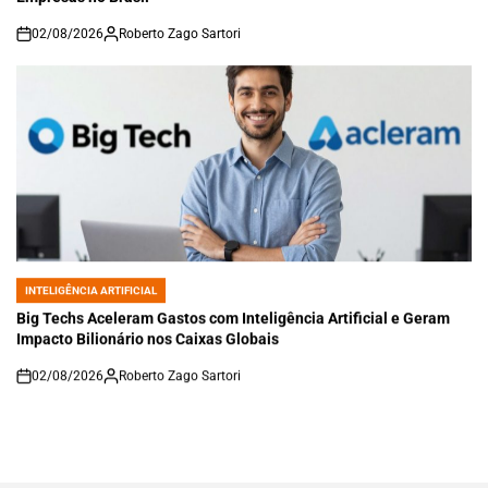
02/08/2026
Roberto Zago Sartori
on
INTELIGÊNCIA ARTIFICIAL
POSTED
IN
Big Techs Aceleram Gastos com Inteligência Artificial e Geram
Impacto Bilionário nos Caixas Globais
02/08/2026
Roberto Zago Sartori
on