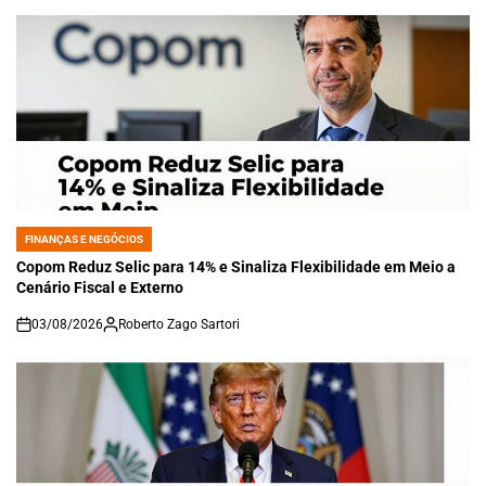
FINANÇAS E NEGÓCIOS
POSTED
IN
Copom Reduz Selic para 14% e Sinaliza Flexibilidade em Meio a
Cenário Fiscal e Externo
03/08/2026
Roberto Zago Sartori
on