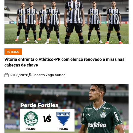
FUTEBOL
POSTED
IN
Vitória enfrenta o Atlético-PR com elenco renovado e miras nas
cabeças de chave
07/08/2026
Roberto Zago Sartori
on