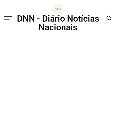
Skip
to
content
DNN - Diário Notícias
Menu
Sear
Nacionais