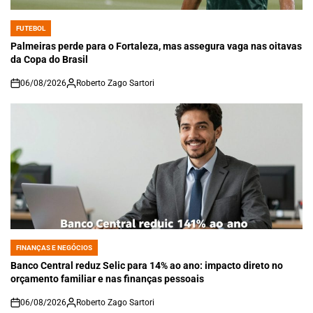
FUTEBOL
POSTED
IN
Palmeiras perde para o Fortaleza, mas assegura vaga nas oitavas
da Copa do Brasil
06/08/2026
Roberto Zago Sartori
on
FINANÇAS E NEGÓCIOS
POSTED
IN
Banco Central reduz Selic para 14% ao ano: impacto direto no
orçamento familiar e nas finanças pessoais
06/08/2026
Roberto Zago Sartori
on