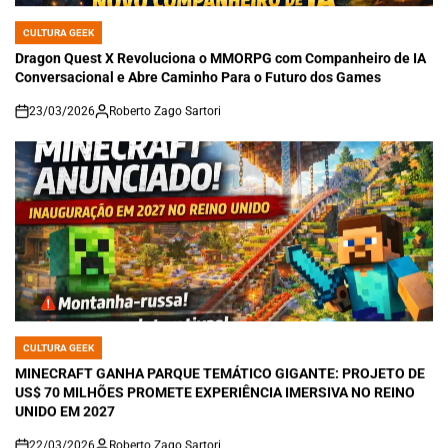
CULTURA GEEK
POSTED
IN
Dragon Quest X Revoluciona o MMORPG com Companheiro de IA
Conversacional e Abre Caminho Para o Futuro dos Games
23/03/2026
Roberto Zago Sartori
on
CULTURA GEEK
POSTED
IN
MINECRAFT GANHA PARQUE TEMÁTICO GIGANTE: PROJETO DE
US$ 70 MILHÕES PROMETE EXPERIÊNCIA IMERSIVA NO REINO
UNIDO EM 2027
22/03/2026
Roberto Zago Sartori