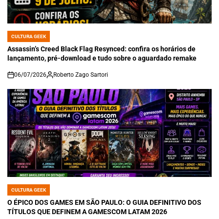
CULTURA GEEK
POSTED
IN
Assassin’s Creed Black Flag Resynced: confira os horários de
lançamento, pré-download e tudo sobre o aguardado remake
06/07/2026
Roberto Zago Sartori
on
CULTURA GEEK
POSTED
IN
O ÉPICO DOS GAMES EM SÃO PAULO: O GUIA DEFINITIVO DOS
TÍTULOS QUE DEFINEM A GAMESCOM LATAM 2026