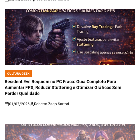
on
CULTURA GEEK
POSTED
IN
Resident Evil Requiem no PC Fraco: Guia Completo Para
Aumentar FPS, Reduzir Stuttering e Otimizar Gráficos Sem
Perder Qualidade
01/03/2026
Roberto Zago Sartori
on