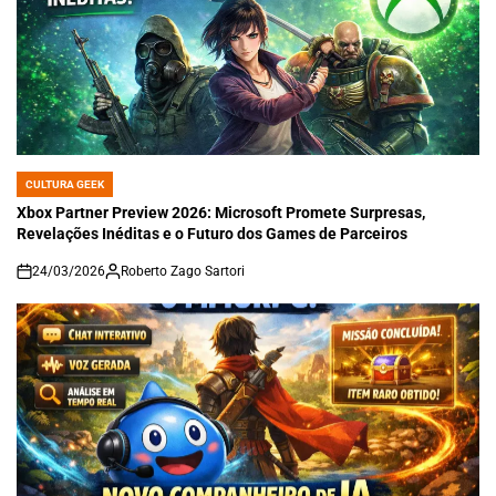
CULTURA GEEK
POSTED
IN
Xbox Partner Preview 2026: Microsoft Promete Surpresas,
Revelações Inéditas e o Futuro dos Games de Parceiros
24/03/2026
Roberto Zago Sartori
on