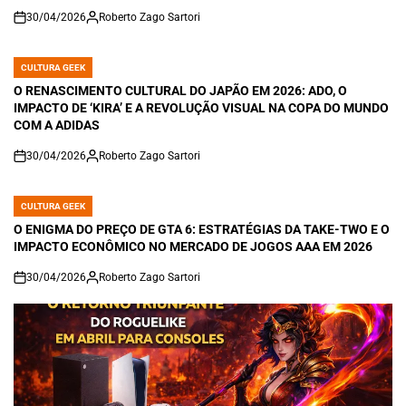
30/04/2026
Roberto Zago Sartori
on
CULTURA GEEK
POSTED
IN
O RENASCIMENTO CULTURAL DO JAPÃO EM 2026: ADO, O
IMPACTO DE ‘KIRA’ E A REVOLUÇÃO VISUAL NA COPA DO MUNDO
COM A ADIDAS
30/04/2026
Roberto Zago Sartori
on
CULTURA GEEK
POSTED
IN
O ENIGMA DO PREÇO DE GTA 6: ESTRATÉGIAS DA TAKE-TWO E O
IMPACTO ECONÔMICO NO MERCADO DE JOGOS AAA EM 2026
30/04/2026
Roberto Zago Sartori
on