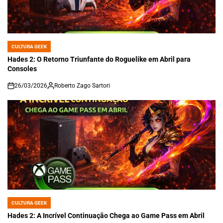
CULTURA GEEK
POSTED
IN
Hades 2: O Retorno Triunfante do Roguelike em Abril para
Consoles
26/03/2026
Roberto Zago Sartori
on
CULTURA GEEK
POSTED
IN
Hades 2: A Incrível Continuação Chega ao Game Pass em Abril