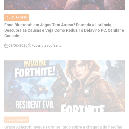
CULTURA GEEK
POSTED
IN
Fone Bluetooth em Jogos Tem Atraso? Entenda a Latência,
Descubra as Causas e Veja Como Reduzir o Delay no PC, Celular e
Console
01/03/2026
Roberto Zago Sartori
on
CULTURA GEEK
POSTED
IN
Grace Ashcroft invade Fortnite: tudo sobre a chegada da heroína
de Resident Evil Requiem ao battle royale
25/02/2026
Roberto Zago Sartori
on