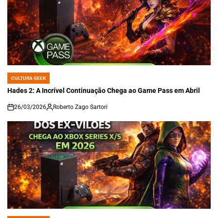
CULTURA GEEK
POSTED
IN
Hades 2: A Incrível Continuação Chega ao Game Pass em Abril
26/03/2026
Roberto Zago Sartori
on