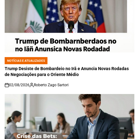
NOTÍCIAS E ATUALIZADES
POSTED
IN
Trump Desiste de Bombardeio no Irã e Anuncia Novas Rodadas
de Negociações para o Oriente Médio
02/08/2026
Roberto Zago Sartori
on