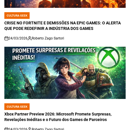
CULTURA GEEK
POSTED
IN
CRISE NO FORTNITE E DEMISSÕES NA EPIC GAMES: O ALERTA
QUE PODE REDEFINIR A INDÚSTRIA DOS GAMES
24/03/2026
Roberto Zago Sartori
on
CULTURA GEEK
POSTED
IN
Xbox Partner Preview 2026: Microsoft Promete Surpresas,
Revelações Inéditas e o Futuro dos Games de Parceiros
24/03/2026
Roberto Zago Sartori