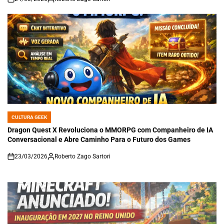
on
CULTURA GEEK
POSTED
IN
Dragon Quest X Revoluciona o MMORPG com Companheiro de IA
Conversacional e Abre Caminho Para o Futuro dos Games
23/03/2026
Roberto Zago Sartori
on