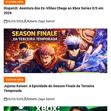
CULTURA GEEK
POSTED
IN
Dispatch: Aventura dos Ex-Vilões Chega ao Xbox Series X/S em
2026
26/03/2026
Roberto Zago Sartori
on
CULTURA GEEK
POSTED
IN
Jujutsu Kaisen: A Epicidade do Season Finale da Terceira
Temporada
26/03/2026
Roberto Zago Sartori
on