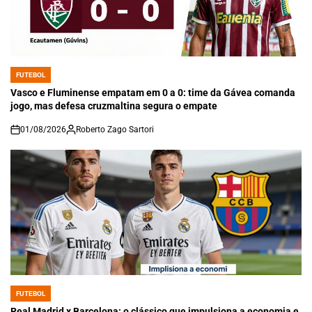
FUTEBOL
POSTED
IN
Vasco e Fluminense empatam em 0 a 0: time da Gávea comanda
jogo, mas defesa cruzmaltina segura o empate
01/08/2026
Roberto Zago Sartori
on
FUTEBOL
POSTED
IN
Real Madrid x Barcelona: o clássico que impulsiona a economia e