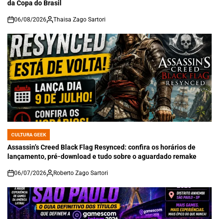
da Copa do Brasil
06/08/2026
Thaisa Zago Sartori
on
CULTURA GEEK
POSTED
IN
Assassin’s Creed Black Flag Resynced: confira os horários de
lançamento, pré-download e tudo sobre o aguardado remake
06/07/2026
Roberto Zago Sartori
on