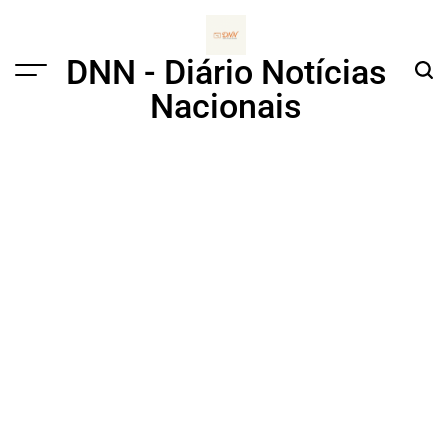
Skip
to
content
DNN - Diário Notícias
Menu
Sear
Nacionais