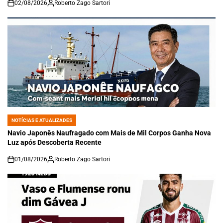
02/08/2026
Roberto Zago Sartori
on
NOTÍCIAS E ATUALIZADES
POSTED
IN
Navio Japonês Naufragado com Mais de Mil Corpos Ganha Nova
Luz após Descoberta Recente
01/08/2026
Roberto Zago Sartori
on