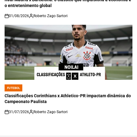
o entretenimento global
01/08/2026
Roberto Zago Sartori
on
FUTEBOL
POSTED
IN
Classificações Corinthians x Athletico-PR impactam dinâmica do
Campeonato Paulista
31/07/2026
Roberto Zago Sartori
on