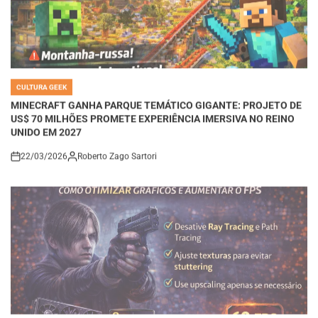
CULTURA GEEK
POSTED
IN
MINECRAFT GANHA PARQUE TEMÁTICO GIGANTE: PROJETO DE
US$ 70 MILHÕES PROMETE EXPERIÊNCIA IMERSIVA NO REINO
UNIDO EM 2027
22/03/2026
Roberto Zago Sartori
on
CULTURA GEEK
POSTED