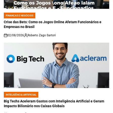
FINANÇAS E NEGÓCIOS
POSTED
IN
Crise das Bets: Como os Jogos Online Afetam Funcionários e
Empresas no Brasil
02/08/2026
Roberto Zago Sartori
on
INTELIGÊNCIA ARTIFICIAL
POSTED
IN
Big Techs Aceleram Gastos com Inteligência Artificial e Geram
Impacto Bilionário nos Caixas Globais