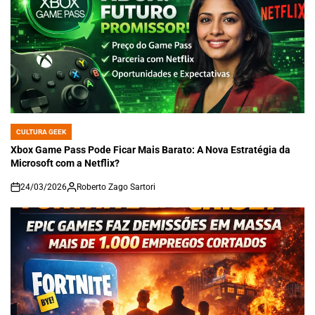
CULTURA GEEK
POSTED
IN
Xbox Game Pass Pode Ficar Mais Barato: A Nova Estratégia da
Microsoft com a Netflix?
24/03/2026
Roberto Zago Sartori
on