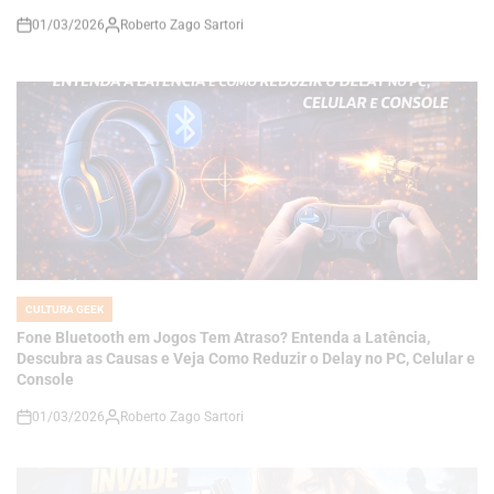
CULTURA GEEK
POSTED
IN
Fone Bluetooth em Jogos Tem Atraso? Entenda a Latência,
Descubra as Causas e Veja Como Reduzir o Delay no PC, Celular e
Console
01/03/2026
Roberto Zago Sartori
on