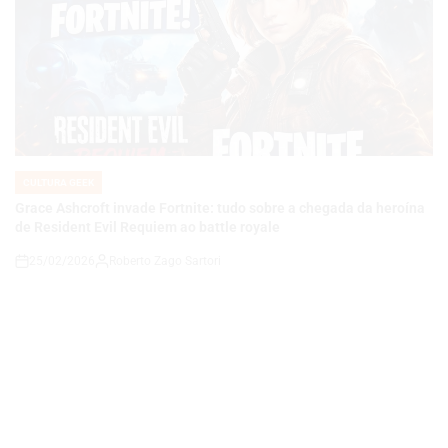
CULTURA GEEK
POSTED
IN
Grace Ashcroft invade Fortnite: tudo sobre a chegada da heroína
de Resident Evil Requiem ao battle royale
25/02/2026
Roberto Zago Sartori
on
CULTURA GEEK
POSTED
IN
MARVEL’S WOLVERINE GANHA DATA OFICIAL: LANÇAMENTO EM
SETEMBRO MARCA NOVA FASE DA INSOMNIAC NO PS5