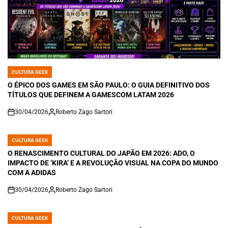
CULTURA GEEK
POSTED
IN
O ÉPICO DOS GAMES EM SÃO PAULO: O GUIA DEFINITIVO DOS
TÍTULOS QUE DEFINEM A GAMESCOM LATAM 2026
30/04/2026
Roberto Zago Sartori
on
CULTURA GEEK
POSTED
IN
O RENASCIMENTO CULTURAL DO JAPÃO EM 2026: ADO, O
IMPACTO DE ‘KIRA’ E A REVOLUÇÃO VISUAL NA COPA DO MUNDO
COM A ADIDAS
30/04/2026
Roberto Zago Sartori
on
CULTURA GEEK
POSTED