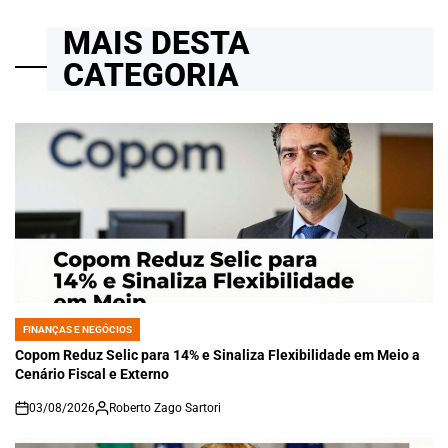
MAIS DESTA
CATEGORIA
FINANÇAS E NEGÓCIOS
POSTED
IN
Copom Reduz Selic para 14% e Sinaliza Flexibilidade em Meio a
Cenário Fiscal e Externo
03/08/2026
Roberto Zago Sartori
on