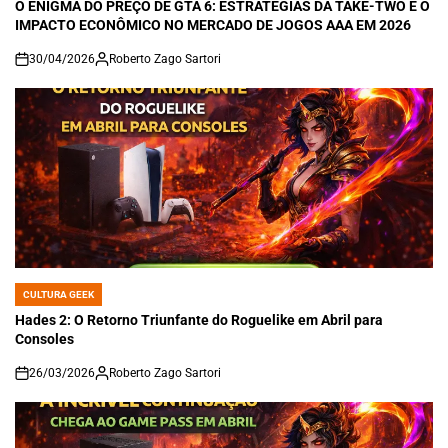
IN
O ENIGMA DO PREÇO DE GTA 6: ESTRATÉGIAS DA TAKE-TWO E O
IMPACTO ECONÔMICO NO MERCADO DE JOGOS AAA EM 2026
30/04/2026
Roberto Zago Sartori
on
CULTURA GEEK
POSTED
IN
Hades 2: O Retorno Triunfante do Roguelike em Abril para
Consoles
26/03/2026
Roberto Zago Sartori
on