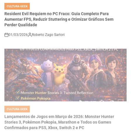
IN
Resident Evil Requiem no PC Fraco: Guia Completo Para
Aumentar FPS, Reduzir Stuttering e Otimizar Gráficos Sem
Perder Qualidade
01/03/2026
Roberto Zago Sartori
on
CULTURA GEEK
POSTED
IN
Lançamentos de Jogos em Março de 2026: Monster Hunter
Stories 3, Pokémon Pokopia, Marathon e Todos os Games
Confirmados para PS5, Xbox, Switch 2 e PC
01/03/2026
Roberto Zago Sartori
on