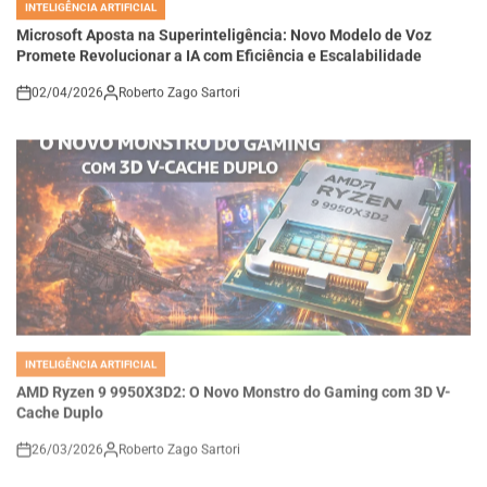
IN
Microsoft Aposta na Superinteligência: Novo Modelo de Voz
Promete Revolucionar a IA com Eficiência e Escalabilidade
02/04/2026
Roberto Zago Sartori
on
INTELIGÊNCIA ARTIFICIAL
POSTED
IN
AMD Ryzen 9 9950X3D2: O Novo Monstro do Gaming com 3D V-
Cache Duplo
26/03/2026
Roberto Zago Sartori
on