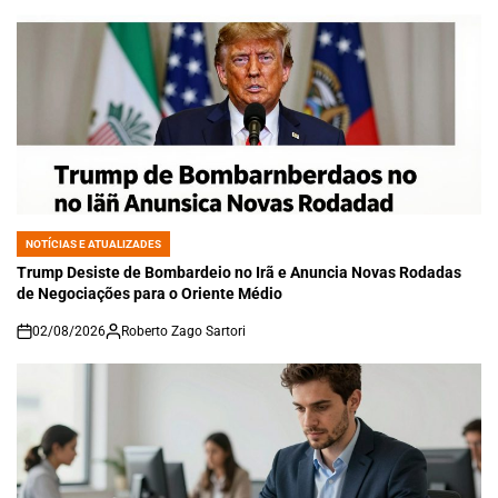
NOTÍCIAS E ATUALIZADES
POSTED
IN
Trump Desiste de Bombardeio no Irã e Anuncia Novas Rodadas
de Negociações para o Oriente Médio
02/08/2026
Roberto Zago Sartori
on