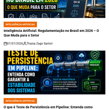
INTELIGÊNCIA ARTIFICIAL
POSTED
IN
Inteligência Artificial: Regulamentação no Brasil em 2026 – O
Que Muda para o Setor
07/07/2026
Thaisa Zago Sartori
on
INTELIGÊNCIA ARTIFICIAL
POSTED
IN
O que é Teste de Persistência em Pipeline: Entenda como