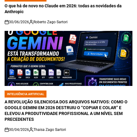
IN
O que há de novo no Claude em 2026: todas as novidades da
Anthropic
30/06/2026
Roberto Zago Sartori
on
INTELIGÊNCIA ARTIFICIAL
POSTED
IN
A REVOLUÇÃO SILENCIOSA DOS ARQUIVOS NATIVOS: COMO O
GOOGLE GEMINI EM 2026 DESTRUIU O “COPIAR E COLAR” E
ELEVOU A PRODUTIVIDADE PROFISSIONAL A UM NÍVEL SEM
PRECEDENTES
30/04/2026
Thaisa Zago Sartori
on