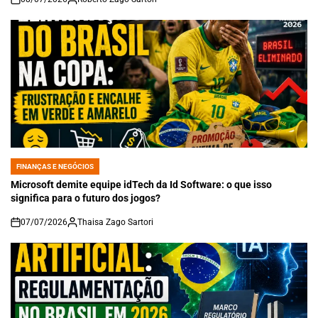
on
FINANÇAS E NEGÓCIOS
POSTED
IN
Microsoft demite equipe idTech da Id Software: o que isso
significa para o futuro dos jogos?
07/07/2026
Thaisa Zago Sartori
on