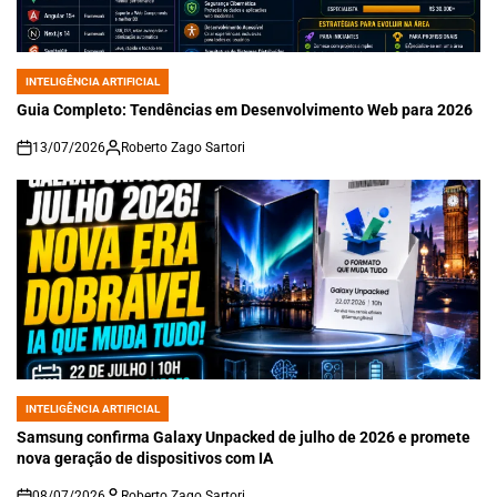
INTELIGÊNCIA ARTIFICIAL
POSTED
IN
Guia Completo: Tendências em Desenvolvimento Web para 2026
13/07/2026
Roberto Zago Sartori
on
INTELIGÊNCIA ARTIFICIAL
POSTED
IN
Samsung confirma Galaxy Unpacked de julho de 2026 e promete
nova geração de dispositivos com IA
08/07/2026
Roberto Zago Sartori