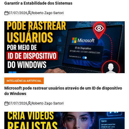
Garantir a Estabilidade dos Sistemas
07/07/2026
Roberto Zago Sartori
on
INTELIGÊNCIA ARTIFICIAL
POSTED
IN
Microsoft pode rastrear usuários através de um ID de dispositivo
do Windows
07/07/2026
Roberto Zago Sartori
on