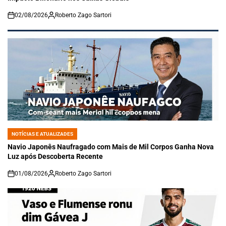
02/08/2026
Roberto Zago Sartori
on
NOTÍCIAS E ATUALIZADES
POSTED
IN
Navio Japonês Naufragado com Mais de Mil Corpos Ganha Nova
Luz após Descoberta Recente
01/08/2026
Roberto Zago Sartori
on