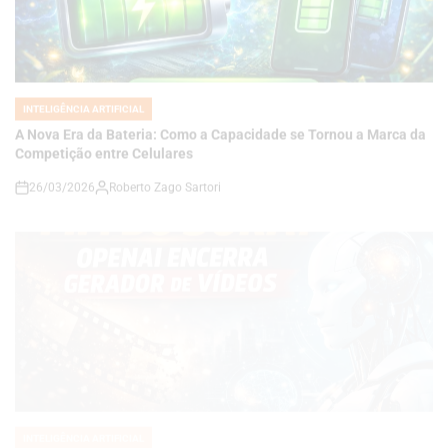
INTELIGÊNCIA ARTIFICIAL
POSTED
IN
A Nova Era da Bateria: Como a Capacidade se Tornou a Marca da
Competição entre Celulares
26/03/2026
Roberto Zago Sartori
on
INTELIGÊNCIA ARTIFICIAL
POSTED
IN
FIM DO SORA? OPENAI ENCERRA GERADOR DE VÍDEOS E
REDIRECIONA O FUTURO DA INTELIGÊNCIA ARTIFICIAL
24/03/2026
Roberto Zago Sartori
on