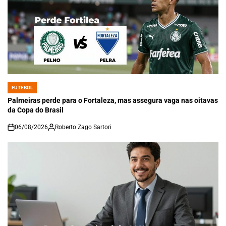
FUTEBOL
POSTED
IN
Palmeiras perde para o Fortaleza, mas assegura vaga nas oitavas
da Copa do Brasil
06/08/2026
Roberto Zago Sartori
on