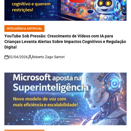
INTELIGÊNCIA ARTIFICIAL
POSTED
IN
YouTube Sob Pressão: Crescimento de Vídeos com IA para
Crianças Levanta Alertas Sobre Impactos Cognitivos e Regulação
Digital
02/04/2026
Roberto Zago Sartori
on
INTELIGÊNCIA ARTIFICIAL
POSTED