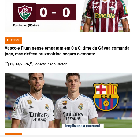
FUTEBOL
POSTED
IN
Vasco e Fluminense empatam em 0 a 0: time da Gávea comanda
jogo, mas defesa cruzmaltina segura o empate
01/08/2026
Roberto Zago Sartori
on
FUTEBOL