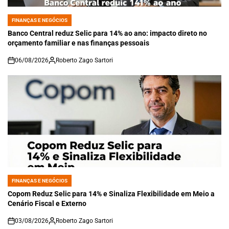
FINANÇAS E NEGÓCIOS
POSTED
IN
Banco Central reduz Selic para 14% ao ano: impacto direto no
orçamento familiar e nas finanças pessoais
06/08/2026
Roberto Zago Sartori
on
FINANÇAS E NEGÓCIOS
POSTED
IN
Copom Reduz Selic para 14% e Sinaliza Flexibilidade em Meio a
Cenário Fiscal e Externo
03/08/2026
Roberto Zago Sartori
on