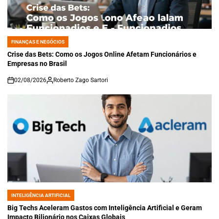
FINANÇAS E NEGÓCIOS
POSTED
IN
Crise das Bets: Como os Jogos Online Afetam Funcionários e
Empresas no Brasil
02/08/2026
Roberto Zago Sartori
on
INTELIGÊNCIA ARTIFICIAL
POSTED
IN
Big Techs Aceleram Gastos com Inteligência Artificial e Geram
Impacto Bilionário nos Caixas Globais