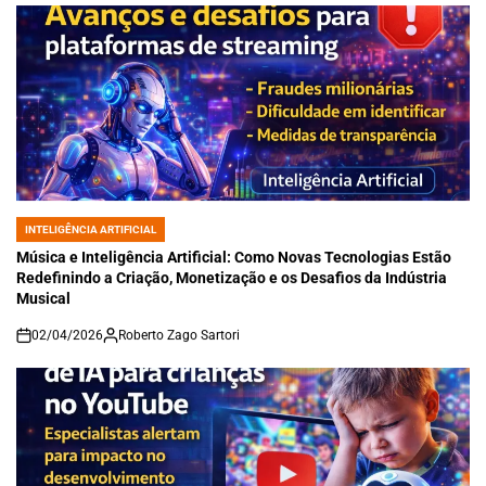
INTELIGÊNCIA ARTIFICIAL
POSTED
IN
Música e Inteligência Artificial: Como Novas Tecnologias Estão
Redefinindo a Criação, Monetização e os Desafios da Indústria
Musical
02/04/2026
Roberto Zago Sartori
on