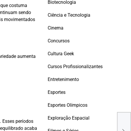
Biotecnologia
o que costuma
ontinuam sendo
Ciência e Tecnologia
mais movimentados
Cinema
Concursos
Cultura Geek
 variedade aumenta
Cursos Profissionalizantes
Entretenimento
Esportes
Esportes Olímpicos
Exploração Espacial
. Esses períodos
Vice
 equilibrado acaba
Bras
Filmes e Séries