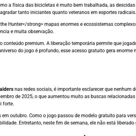
omo a física das bicicletas é muito bem trabalhada, as descidas
gradar tanto iniciantes quanto veteranos em esportes radicais
 the Hunter</strong> mapas enormes e ecossistemas complexo
ência e muita observação.
ro conteúdo premium. A liberação temporária permite que jogad
verso do jogo é profundo, esse acesso gratuito gera enorme
aiders
nas redes sociais, é importante esclarecer que nenhum de
vembro de 2025, o que aumentou muito as buscas relacionadas 
 forte.
tos em outubro. Como o jogo passou de modelo gratuito para ve
lidade. Entretanto, neste fim de semana, ele não está liberado