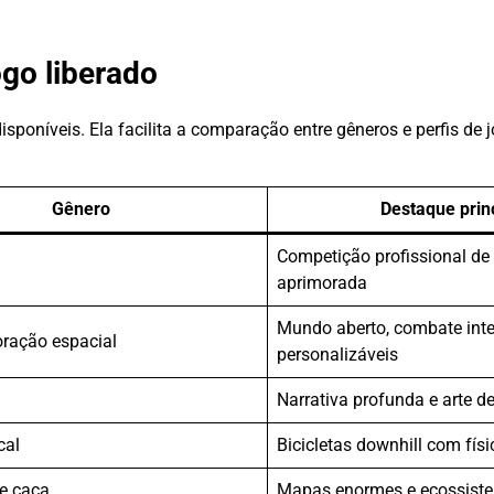
go liberado
isponíveis. Ela facilita a comparação entre gêneros e perfis de 
Gênero
Destaque prin
Competição profissional de
aprimorada
Mundo aberto, combate int
oração espacial
personalizáveis
Narrativa profunda e arte 
cal
Bicicletas downhill com físi
e caça
Mapas enormes e ecossiste