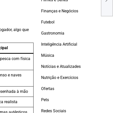
golp
Finanças e Negócios
Futebol
jogador, algo que
Gastronomia
Inteligência Artificial
cipal
Música
 pesca com física
Notícias e Atualizades
enso e naves
Nutrição e Exercícios
Ofertas
desenhada à mão
Pets
ca realista
Redes Sociais
mas autênticos