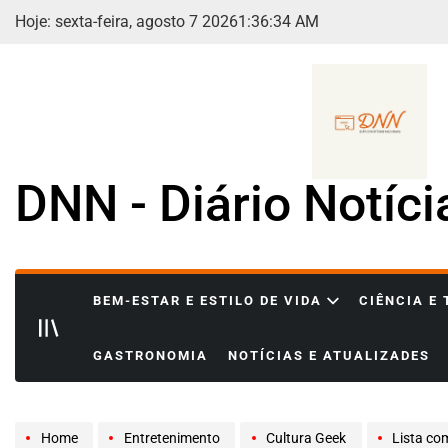
Skip
Hoje: sexta-feira, agosto 7 2026
1
:
36
:
36
AM
to
content
DNN - Diário Notíc
BEM-ESTAR E ESTILO DE VIDA
CIÊNCIA E
GASTRONOMIA
NOTÍCIAS E ATUALIZADES
Home
Entretenimento
Cultura Geek
Lista comp