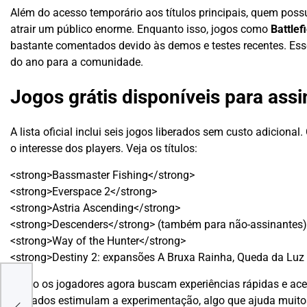
Além do acesso temporário aos títulos principais, quem po
atrair um público enorme. Enquanto isso, jogos como
Battlef
bastante comentados devido às demos e testes recentes. Es
do ano para a comunidade.
Jogos grátis disponíveis para as
A lista oficial inclui seis jogos liberados sem custo adicion
o interesse dos players. Veja os títulos:
<strong>Bassmaster Fishing</strong>
<strong>Everspace 2</strong>
<strong>Astria Ascending</strong>
<strong>Descenders</strong> (também para não-assinantes)
<strong>Way of the Hunter</strong>
<strong>Destiny 2: expansões A Bruxa Rainha, Queda da Luz 
Como os jogadores agora buscam experiências rápidas e aces
ara
limitados estimulam a experimentação, algo que ajuda muitos 
se