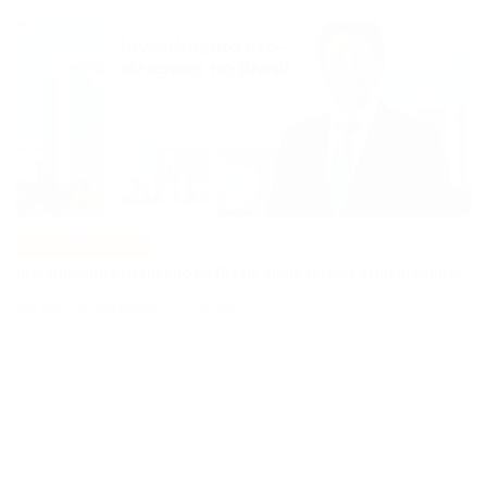
FINANÇAS E NEGÓCIOS
POSTED
IN
Investimento estrangeiro no Brasil: quais setores atraem capital
13/07/2026
Roberto Zago Sartori
on
FINANÇAS E NEGÓCIOS
POSTED
IN
Transformação Digital das Cidades Brasileiras em 2026: Avanços