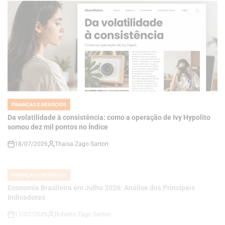
FINANÇAS E NEGÓCIOS
POSTED
IN
Da volatilidade à consistência: como a operação de Ivy Hypolito
somou dez mil pontos no Índice
18/07/2026
Thaisa Zago Sartori
on
FINANÇAS E NEGÓCIOS
POSTED
IN
Economia Brasileira em Julho 2026: Análise dos Principais
Indicadores
17/07/2026
Roberto Zago Sartori
on