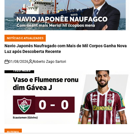
NOTÍCIAS E ATUALIZADES
POSTED
IN
Navio Japonês Naufragado com Mais de Mil Corpos Ganha Nova
Luz após Descoberta Recente
01/08/2026
Roberto Zago Sartori
on
FUTEBOL
POSTED