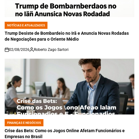
NOTÍCIAS E ATUALIZADES
POSTED
IN
Trump Desiste de Bombardeio no Irã e Anuncia Novas Rodadas
de Negociações para o Oriente Médio
02/08/2026
Roberto Zago Sartori
on
FINANÇAS E NEGÓCIOS
POSTED
IN
Crise das Bets: Como os Jogos Online Afetam Funcionários e
Empresas no Brasil