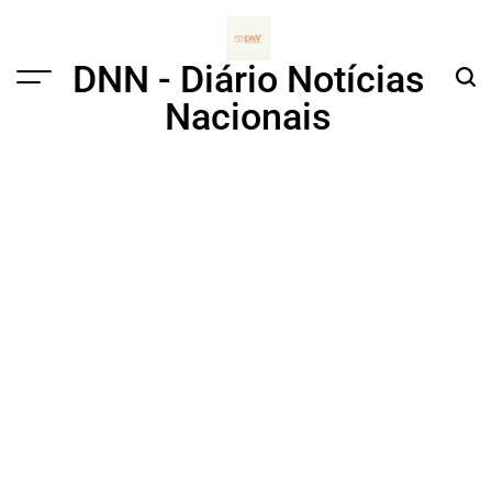
Skip
to
content
DNN - Diário Notícias
Menu
Sear
Nacionais