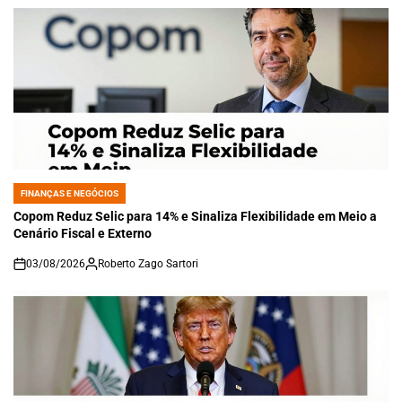
FINANÇAS E NEGÓCIOS
POSTED
IN
Copom Reduz Selic para 14% e Sinaliza Flexibilidade em Meio a
Cenário Fiscal e Externo
03/08/2026
Roberto Zago Sartori
on