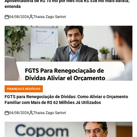
Aposentadoria de R$ 10 mil por mês fica R$ 538 mil mais barata;
entenda
04/08/2026
Thaisa Zago Sartori
on
FINANÇAS E NEGÓCIOS
POSTED
IN
FGTS para Renegociação de Dívidas: Como Aliviar o Orçamento
Familiar com Mais de R$ 62 Milhões Já Utilizados
04/08/2026
Thaisa Zago Sartori
on