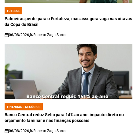
FUTEBOL
POSTED
IN
Palmeiras perde para o Fortaleza, mas assegura vaga nas oitavas
da Copa do Brasil
06/08/2026
Roberto Zago Sartori
on
FINANÇAS E NEGÓCIOS
POSTED
IN
Banco Central reduz Selic para 14% ao ano: impacto direto no
orçamento familiar e nas finanças pessoais
06/08/2026
Roberto Zago Sartori
on