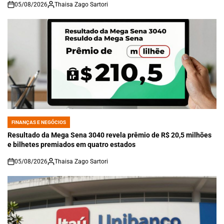
05/08/2026
Thaisa Zago Sartori
on
FINANÇAS E NEGÓCIOS
POSTED
IN
Resultado da Mega Sena 3040 revela prêmio de R$ 20,5 milhões
e bilhetes premiados em quatro estados
05/08/2026
Thaisa Zago Sartori
on