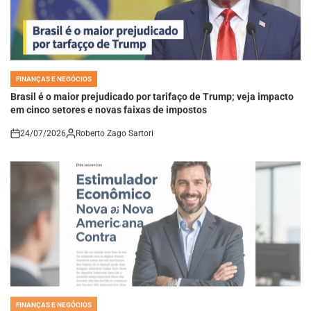
FINANÇAS E NEGÓCIOS
POSTED
IN
Brasil é o maior prejudicado por tarifaço de Trump; veja impacto
em cinco setores e novas faixas de impostos
24/07/2026
Roberto Zago Sartori
on
FINANÇAS E NEGÓCIOS
POSTED
IN
Estimulador Econômico Sinaliza Nova Sanção Americana Contra