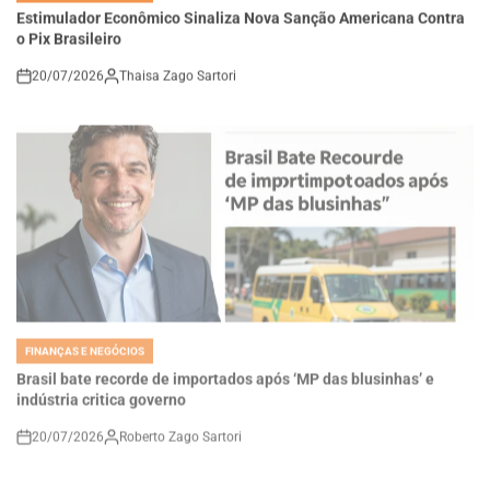
o Pix Brasileiro
20/07/2026
Thaisa Zago Sartori
on
FINANÇAS E NEGÓCIOS
POSTED
IN
Brasil bate recorde de importados após ‘MP das blusinhas’ e
indústria critica governo
20/07/2026
Roberto Zago Sartori
on