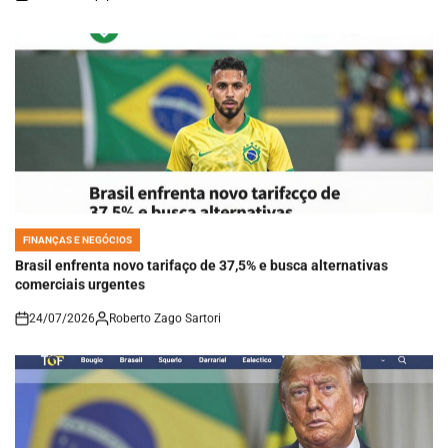
on
FINANÇAS E NEGÓCIOS
POSTED
IN
Brasil enfrenta novo tarifaço de 37,5% e busca alternativas
comerciais urgentes
24/07/2026
Roberto Zago Sartori
on