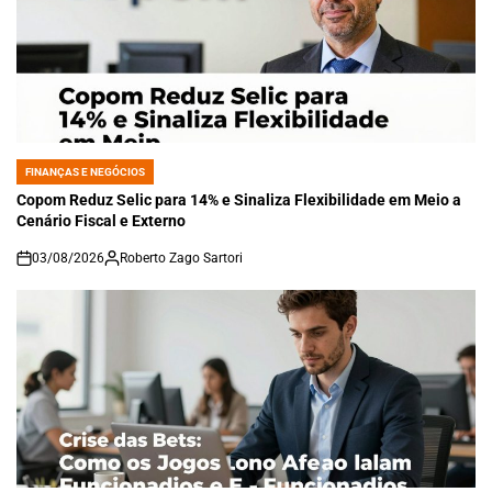
FINANÇAS E NEGÓCIOS
POSTED
IN
Copom Reduz Selic para 14% e Sinaliza Flexibilidade em Meio a
Cenário Fiscal e Externo
03/08/2026
Roberto Zago Sartori
on