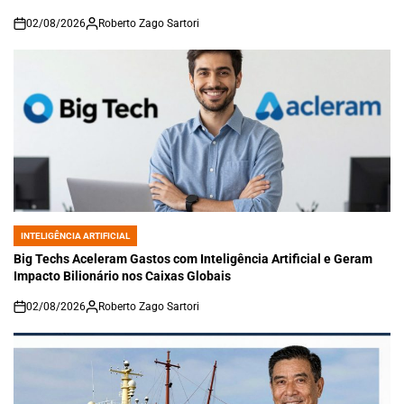
02/08/2026
Roberto Zago Sartori
on
INTELIGÊNCIA ARTIFICIAL
POSTED
IN
Big Techs Aceleram Gastos com Inteligência Artificial e Geram
Impacto Bilionário nos Caixas Globais
02/08/2026
Roberto Zago Sartori
on