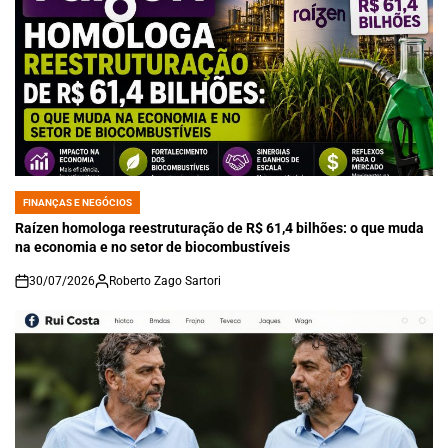
FINANÇAS E NEGÓCIOS
POSTED
IN
Raízen homologa reestruturação de R$ 61,4 bilhões: o que muda
na economia e no setor de biocombustíveis
30/07/2026
Roberto Zago Sartori
on