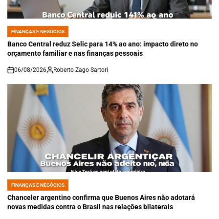
FINANÇAS E NEGÓCIOS
POSTED
IN
Banco Central reduz Selic para 14% ao ano: impacto direto no
orçamento familiar e nas finanças pessoais
06/08/2026
Roberto Zago Sartori
on
FINANÇAS E NEGÓCIOS
POSTED
IN
Chanceler argentino confirma que Buenos Aires não adotará
novas medidas contra o Brasil nas relações bilaterais