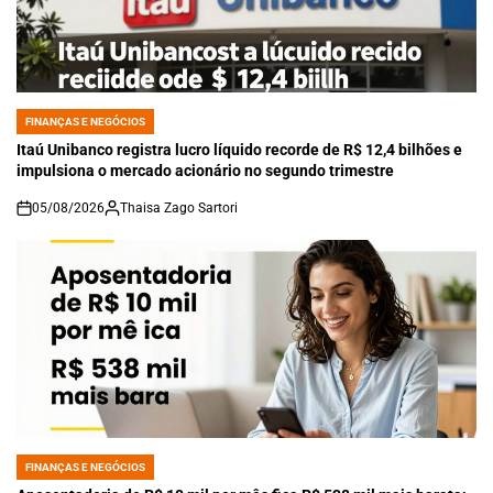
FINANÇAS E NEGÓCIOS
POSTED
IN
Itaú Unibanco registra lucro líquido recorde de R$ 12,4 bilhões e
impulsiona o mercado acionário no segundo trimestre
05/08/2026
Thaisa Zago Sartori
on
FINANÇAS E NEGÓCIOS
POSTED
IN