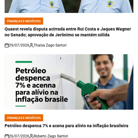
FINANÇAS E NEGÓCIOS
POSTED
IN
Quaest revela disputa acirrada entre Rui Costa e Jaques Wagner
no Senado; aprovação de Jerônimo se mantém sólida
29/07/2026
Thaisa Zago Sartori
on
FINANÇAS E NEGÓCIOS
POSTED
IN
Petróleo despenca 7% e acena para alívio na inflação brasileira
26/07/2026
Roberto Zago Sartori