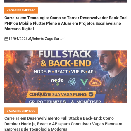
VAGAS DE EMPREGO
POSTED
IN
Carreira em Tecnologia: Como se Tornar Desenvolvedor Back-End
PHP ou Mobile Flutter Pleno e Atuar em Projetos Escaláveis no
Mercado Digital
18/04/2026
Roberto Zago Sartori
on
VAGAS DE EMPREGO
POSTED
IN
Carreira em Desenvolvimento Full Stack e Back-End: Como
Dominar Node.js, React e APIs para Conquistar Vagas Pleno em
Empresas de Tecnologia Moderna