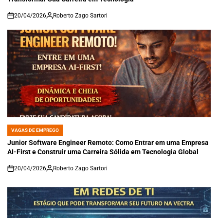
20/04/2026
Roberto Zago Sartori
on
VAGAS DE EMPREGO
POSTED
IN
Junior Software Engineer Remoto: Como Entrar em uma Empresa
AI-First e Construir uma Carreira Sólida em Tecnologia Global
20/04/2026
Roberto Zago Sartori
on