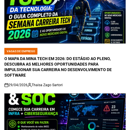
VAGAS DE EMPREGO
POSTED
IN
O MAPA DA MINA TECH EM 2026: DO ESTÁGIO AO PLENO,
DESCUBRA AS MELHORES OPORTUNIDADES PARA
IMPULSIONAR SUA CARREIRA NO DESENVOLVIMENTO DE
SOFTWARE
29/04/2026
Thaisa Zago Sartori
on