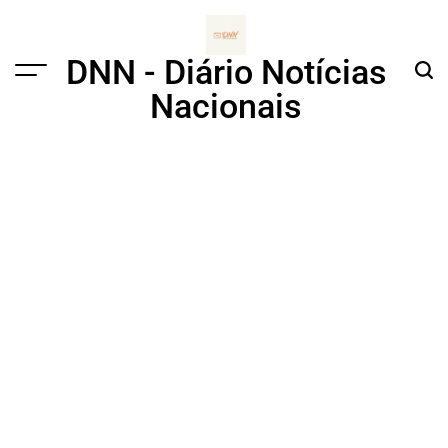
Skip
to
content
DNN - Diário Notícias
Menu
Sear
Nacionais