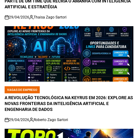
PARTE DE UM TIME QUE RECRIA O AMANHÃ COM INTELIGÊNCIA
ARTIFICIAL E ESTRATÉGIA
29/04/2026
Thaisa Zago Sartori
on
VAGAS DE EMPREGO
POSTED
IN
A REVOLUÇÃO TECNOLÓGICA NA KEYRUS EM 2026: EXPLORE AS
NOVAS FRONTEIRAS DA INTELIGÊNCIA ARTIFICIAL E
ENGENHARIA DE DADOS
29/04/2026
Roberto Zago Sartori
on