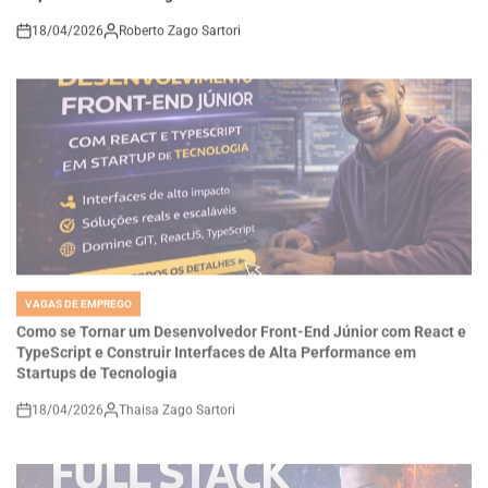
18/04/2026
Roberto Zago Sartori
on
VAGAS DE EMPREGO
POSTED
IN
Como se Tornar um Desenvolvedor Front-End Júnior com React e
TypeScript e Construir Interfaces de Alta Performance em
Startups de Tecnologia
18/04/2026
Thaisa Zago Sartori
on