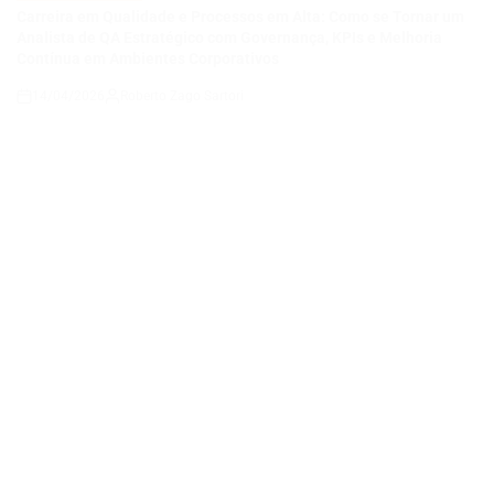
VAGAS DE EMPREGO
POSTED
IN
COMO SE TORNAR UM ANALISTA DE QA JÚNIOR E CONSTRUIR
UMA CARREIRA EM QUALIDADE DE SOFTWARE EM UMA
EMPRESA DE TECNOLOGIA E ENERGIA EM EXPANSÃO
14/04/2026
Thaisa Zago Sartori
on