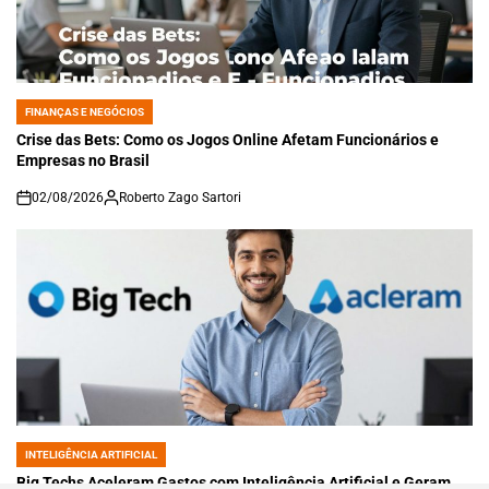
FINANÇAS E NEGÓCIOS
POSTED
IN
Crise das Bets: Como os Jogos Online Afetam Funcionários e
Empresas no Brasil
02/08/2026
Roberto Zago Sartori
on
INTELIGÊNCIA ARTIFICIAL
POSTED
IN
Big Techs Aceleram Gastos com Inteligência Artificial e Geram