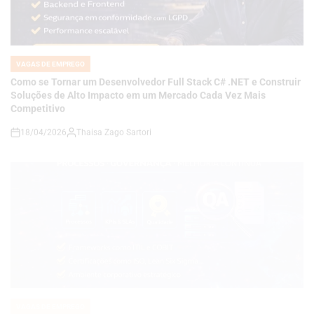
VAGAS DE EMPREGO
POSTED
IN
Como se Tornar um Desenvolvedor Full Stack C# .NET e Construir
Soluções de Alto Impacto em um Mercado Cada Vez Mais
Competitivo
18/04/2026
Thaisa Zago Sartori
on
VAGAS DE EMPREGO
POSTED
IN
Carreira em Qualidade e Processos em Alta: Como se Tornar um
Analista de QA Estratégico com Governança, KPIs e Melhoria
Contínua em Ambientes Corporativos
14/04/2026
Roberto Zago Sartori
on