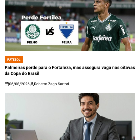
FUTEBOL
POSTED
IN
Palmeiras perde para o Fortaleza, mas assegura vaga nas oitavas
da Copa do Brasil
06/08/2026
Roberto Zago Sartori
on