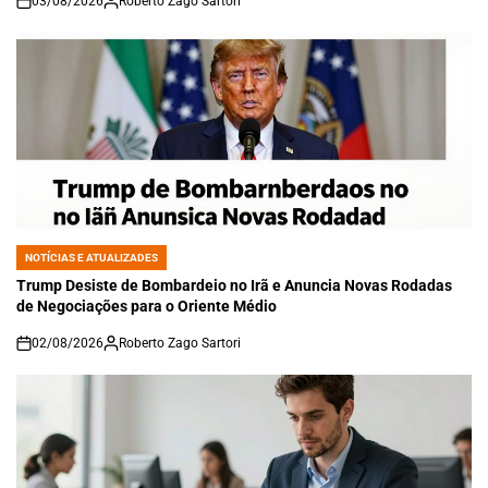
03/08/2026
Roberto Zago Sartori
on
NOTÍCIAS E ATUALIZADES
POSTED
IN
Trump Desiste de Bombardeio no Irã e Anuncia Novas Rodadas
de Negociações para o Oriente Médio
02/08/2026
Roberto Zago Sartori
on