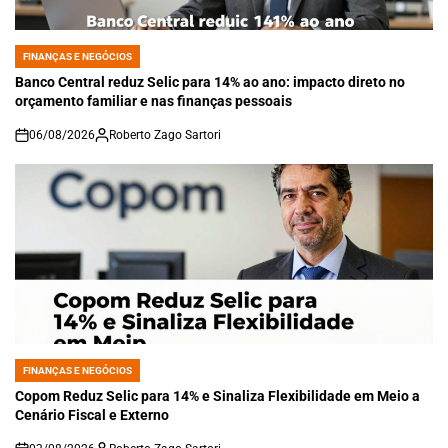
FINANÇAS E NEGÓCIOS
POSTED
IN
Banco Central reduz Selic para 14% ao ano: impacto direto no
orçamento familiar e nas finanças pessoais
06/08/2026
Roberto Zago Sartori
on
FINANÇAS E NEGÓCIOS
POSTED
IN
Copom Reduz Selic para 14% e Sinaliza Flexibilidade em Meio a
Cenário Fiscal e Externo