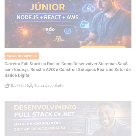
VAGAS DE EMPREGO
POSTED
IN
Carreira Full Stack na Doclio: Como Desenvolver Sistemas SaaS
com Node.js, React e AWS e Construir Soluções Reais no Setor de
Saúde Digital
18/04/2026
Thaisa Zago Sartori
on