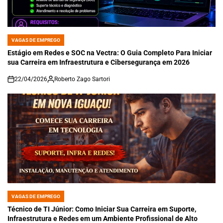
VAGAS DE EMPREGO
POSTED
IN
Estágio em Redes e SOC na Vectra: O Guia Completo Para Iniciar
sua Carreira em Infraestrutura e Cibersegurança em 2026
22/04/2026
Roberto Zago Sartori
on
VAGAS DE EMPREGO
POSTED
IN
Técnico de TI Júnior: Como Iniciar Sua Carreira em Suporte,
Infraestrutura e Redes em um Ambiente Profissional de Alto