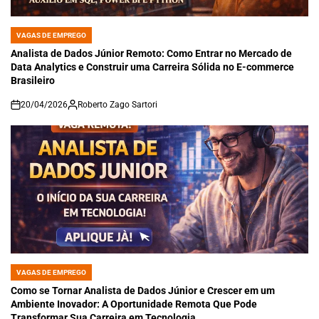
VAGAS DE EMPREGO
POSTED
IN
Analista de Dados Júnior Remoto: Como Entrar no Mercado de
Data Analytics e Construir uma Carreira Sólida no E-commerce
Brasileiro
20/04/2026
Roberto Zago Sartori
on
VAGAS DE EMPREGO
POSTED
IN
Como se Tornar Analista de Dados Júnior e Crescer em um
Ambiente Inovador: A Oportunidade Remota Que Pode
Transformar Sua Carreira em Tecnologia