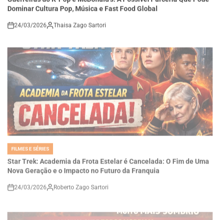
24/03/2026
Thaisa Zago Sartori
on
FILMES E SÉRIES
POSTED
IN
Star Trek: Academia da Frota Estelar é Cancelada: O Fim de Uma
Nova Geração e o Impacto no Futuro da Franquia
24/03/2026
Roberto Zago Sartori
on