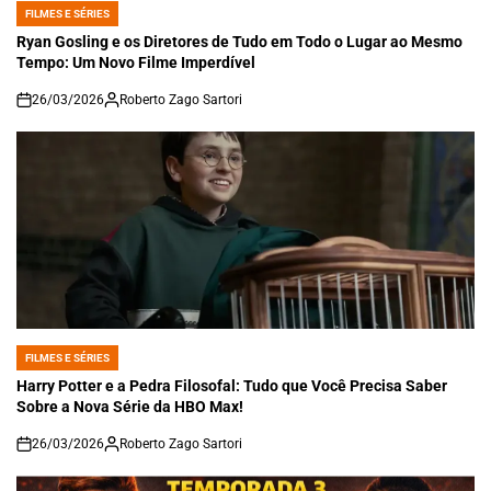
FILMES E SÉRIES
POSTED
IN
Ryan Gosling e os Diretores de Tudo em Todo o Lugar ao Mesmo
Tempo: Um Novo Filme Imperdível
26/03/2026
Roberto Zago Sartori
on
FILMES E SÉRIES
POSTED
IN
Harry Potter e a Pedra Filosofal: Tudo que Você Precisa Saber
Sobre a Nova Série da HBO Max!
26/03/2026
Roberto Zago Sartori
on