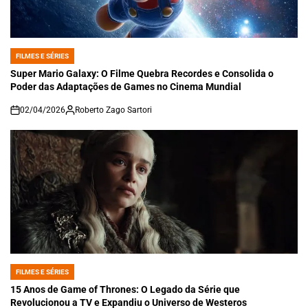
FILMES E SÉRIES
POSTED
IN
Super Mario Galaxy: O Filme Quebra Recordes e Consolida o
Poder das Adaptações de Games no Cinema Mundial
02/04/2026
Roberto Zago Sartori
on
FILMES E SÉRIES
POSTED
IN
15 Anos de Game of Thrones: O Legado da Série que
Revolucionou a TV e Expandiu o Universo de Westeros