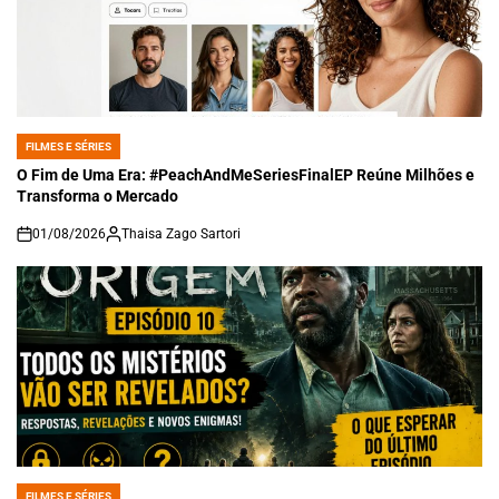
FILMES E SÉRIES
POSTED
IN
O Fim de Uma Era: #PeachAndMeSeriesFinalEP Reúne Milhões e
Transforma o Mercado
01/08/2026
Thaisa Zago Sartori
on
FILMES E SÉRIES