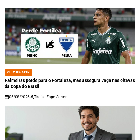
CULTURA GEEK
POSTED
IN
Palmeiras perde para o Fortaleza, mas assegura vaga nas oitavas
da Copa do Brasil
06/08/2026
Thaisa Zago Sartori
on