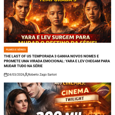
FILMES E SÉRIES
POSTED
IN
THE LAST OF US TEMPORADA 3 GANHA NOVOS NOMES E
PROMETE UMA VIRADA EMOCIONAL: YARA E LEV CHEGAM PARA
MUDAR TUDO NA SÉRIE
24/03/2026
Roberto Zago Sartori
on