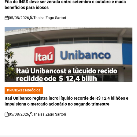
IN
Fila do INSS deve ser zerada entre setembro e outubro e muda
benefícios para idosos
05/08/2026
Thaisa Zago Sartori
on
FINANÇAS E NEGÓCIOS
POSTED
IN
Itaú Unibanco registra lucro líquido recorde de R$ 12,4 bilhões e
impulsiona o mercado acionário no segundo trimestre
05/08/2026
Thaisa Zago Sartori
on