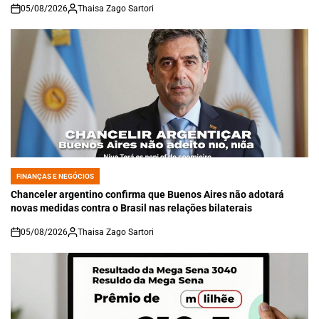
05/08/2026
Thaisa Zago Sartori
on
FINANÇAS E NEGÓCIOS
POSTED
IN
Chanceler argentino confirma que Buenos Aires não adotará
novas medidas contra o Brasil nas relações bilaterais
05/08/2026
Thaisa Zago Sartori
on