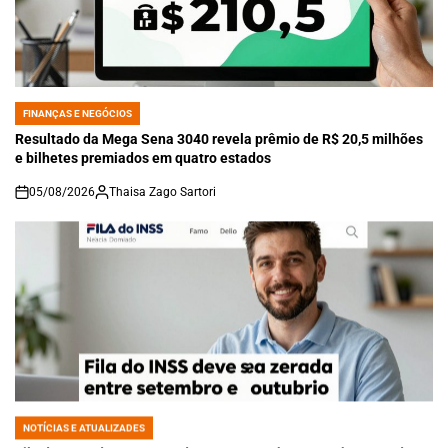
FINANÇAS E NEGÓCIOS
POSTED
IN
Resultado da Mega Sena 3040 revela prêmio de R$ 20,5 milhões
e bilhetes premiados em quatro estados
05/08/2026
Thaisa Zago Sartori
on
NOTÍCIAS E ATUALIZADES
POSTED