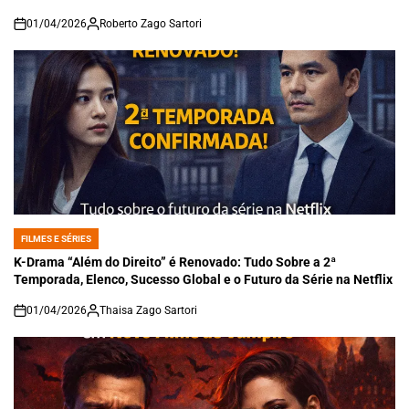
01/04/2026
Roberto Zago Sartori
on
FILMES E SÉRIES
POSTED
IN
K-Drama “Além do Direito” é Renovado: Tudo Sobre a 2ª
Temporada, Elenco, Sucesso Global e o Futuro da Série na Netflix
01/04/2026
Thaisa Zago Sartori
on