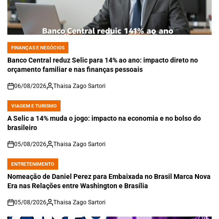
FINANÇAS E NEGÓCIOS
POSTED
IN
Banco Central reduz Selic para 14% ao ano: impacto direto no
orçamento familiar e nas finanças pessoais
06/08/2026
Thaisa Zago Sartori
on
VIAGEM E TURISMO
POSTED
IN
A Selic a 14% muda o jogo: impacto na economia e no bolso do
brasileiro
05/08/2026
Thaisa Zago Sartori
on
ENTRETENIMENTO
POSTED
IN
Nomeação de Daniel Perez para Embaixada no Brasil Marca Nova
Era nas Relações entre Washington e Brasília
05/08/2026
Thaisa Zago Sartori
on