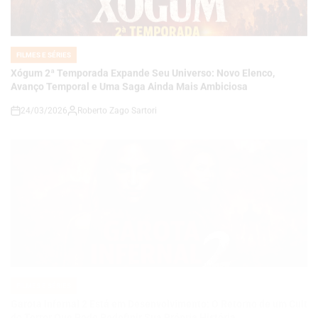
IN
Xógum 2ª Temporada Expande Seu Universo: Novo Elenco,
Avanço Temporal e Uma Saga Ainda Mais Ambiciosa
24/03/2026
Roberto Zago Sartori
on
FILMES E SÉRIES
POSTED
IN
Garota Infernal 2 Está em Desenvolvimento: O Retorno de um Cult
do Terror Que Pode Redefinir Sua Própria História
24/03/2026
Roberto Zago Sartori
on