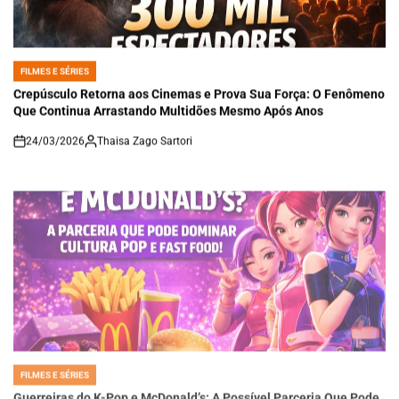
FILMES E SÉRIES
POSTED
IN
Crepúsculo Retorna aos Cinemas e Prova Sua Força: O Fenômeno
Que Continua Arrastando Multidões Mesmo Após Anos
24/03/2026
Thaisa Zago Sartori
on
FILMES E SÉRIES
POSTED
IN
Guerreiras do K-Pop e McDonald’s: A Possível Parceria Que Pode
Dominar Cultura Pop, Música e Fast Food Global