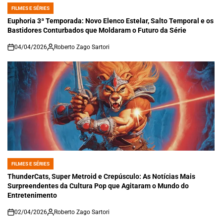
FILMES E SÉRIES
POSTED
IN
Euphoria 3ª Temporada: Novo Elenco Estelar, Salto Temporal e os
Bastidores Conturbados que Moldaram o Futuro da Série
04/04/2026
Roberto Zago Sartori
on
FILMES E SÉRIES
POSTED
IN
ThunderCats, Super Metroid e Crepúsculo: As Notícias Mais
Surpreendentes da Cultura Pop que Agitaram o Mundo do
Entretenimento
02/04/2026
Roberto Zago Sartori
on