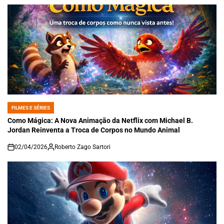
FILMES E SÉRIES
POSTED
IN
Como Mágica: A Nova Animação da Netflix com Michael B.
Jordan Reinventa a Troca de Corpos no Mundo Animal
02/04/2026
Roberto Zago Sartori
on