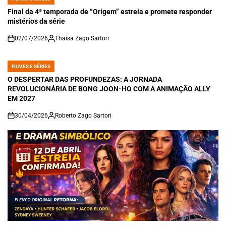
POSTED
IN
Final da 4ª temporada de “Origem” estreia e promete responder
mistérios da série
02/07/2026
Thaisa Zago Sartori
on
FILMES E SÉRIES
POSTED
IN
O DESPERTAR DAS PROFUNDEZAS: A JORNADA
REVOLUCIONÁRIA DE BONG JOON-HO COM A ANIMAÇÃO ALLY
EM 2027
30/04/2026
Roberto Zago Sartori
on