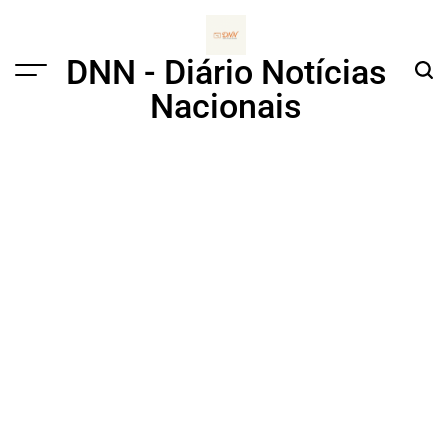
Skip
to
content
DNN - Diário Notícias
Menu
Sear
Nacionais