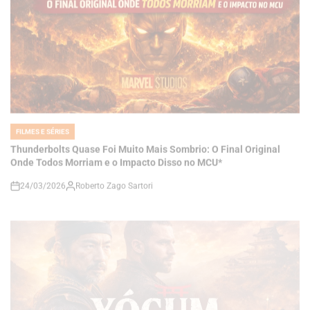
FILMES E SÉRIES
POSTED
IN
Thunderbolts Quase Foi Muito Mais Sombrio: O Final Original
Onde Todos Morriam e o Impacto Disso no MCU*
24/03/2026
Roberto Zago Sartori
on
FILMES E SÉRIES
POSTED