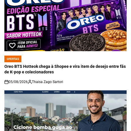
OFERTAS
POSTED
IN
Oreo BTS Hotteok chega à Shopee e vira item de desejo entre fãs
de K-pop e colecionadores
05/08/2026
Thaisa Zago Sartori
on