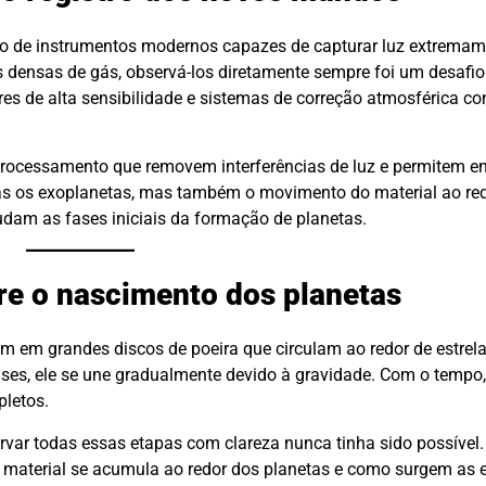
o de instrumentos modernos capazes de capturar luz extremam
ensas de gás, observá-los diretamente sempre foi um desafio
res de alta sensibilidade e sistemas de correção atmosférica c
processamento que removem interferências de luz e permitem en
as os exoplanetas, mas também o movimento do material ao redo
am as fases iniciais da formação de planetas.
re o nascimento dos planetas
 em grandes discos de poeira que circulam ao redor de estrel
gases, ele se une gradualmente devido à gravidade. Com o temp
letos.
var todas essas etapas com clareza nunca tinha sido possível.
 material se acumula ao redor dos planetas e como surgem as e