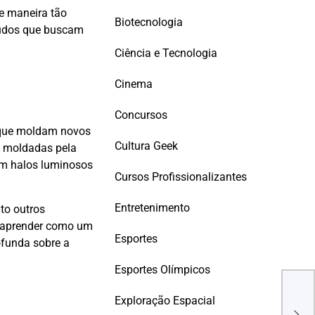
de maneira tão
Biotecnologia
studos que buscam
Ciência e Tecnologia
Cinema
Concursos
 que moldam novos
Cultura Geek
te moldadas pela
bem halos luminosos
Cursos Profissionalizantes
Entretenimento
to outros
e aprender como um
Esportes
ofunda sobre a
Esportes Olímpicos
Tecn
a D
Exploração Espacial
Bac