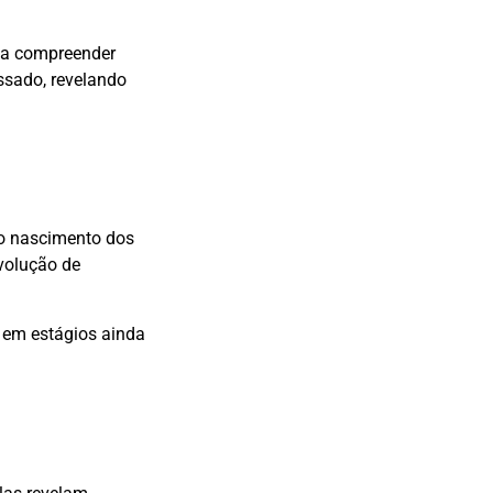
a a compreender
ssado, revelando
e o nascimento dos
volução de
 em estágios ainda