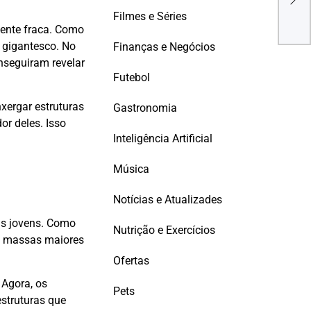
For
Filmes e Séries
Bras
ente fraca. Como
 gigantesco. No
Finanças e Negócios
onseguiram revelar
Futebol
xergar estruturas
Gastronomia
r deles. Isso
Inteligência Artificial
Música
Notícias e Atualizades
as jovens. Como
Nutrição e Exercícios
o, massas maiores
Ofertas
 Agora, os
Pets
struturas que