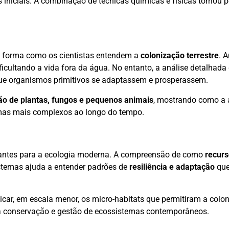
 iniciais. A combinação de técnicas químicas e físicas tornou po
 a forma como os cientistas entendem a
colonização terrestre
. 
ificultando a vida fora da água. No entanto, a análise detalhada
que organismos primitivos se adaptassem e prosperassem.
ão de plantas, fungos e pequenos animais
, mostrando como a
emas mais complexos ao longo do tempo.
levantes para a ecologia moderna. A compreensão de como
recurs
istemas ajuda a entender padrões de
resiliência e adaptação
que
ar, em escala menor, os micro-habitats que permitiram a coloni
ra a conservação e gestão de ecossistemas contemporâneos.