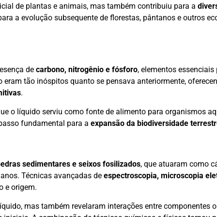
nicial de plantas e animais, mas também contribuiu para a
diver
ara a evolução subsequente de florestas, pântanos e outros e
resença de
carbono, nitrogênio e fósforo
, elementos essenciais 
o eram tão inóspitos quanto se pensava anteriormente, oferece
itivas
.
ue o líquido serviu como fonte de alimento para organismos a
m passo fundamental para a
expansão da biodiversidade terrest
edras sedimentares e seixos fosilizados
, que atuaram como cá
 anos. Técnicas avançadas de
espectroscopia, microscopia elet
o e origem.
íquido, mas também revelaram interações entre componentes o