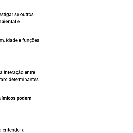
estigar se outros
mbiental e
em, idade e funções
a interação entre
oram determinantes
uímicos podem
 entender a