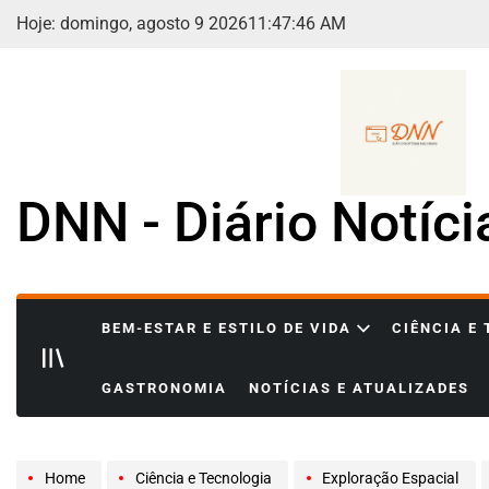
Skip
Hoje: domingo, agosto 9 2026
11
:
47
:
48
AM
to
content
DNN - Diário Notíc
BEM-ESTAR E ESTILO DE VIDA
CIÊNCIA E
GASTRONOMIA
NOTÍCIAS E ATUALIZADES
Home
Ciência e Tecnologia
Exploração Espacial