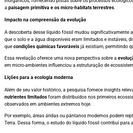
inorgânicos, fornecendo pistas sobre os processos ecológicos
a
paisagem primitiva e os micro-habitats terrestres
.
Impacto na compreensão da evolução
A descoberta desse líquido fóssil mudou significativamente
que o solo e a água disponíveis eram limitados e instáveis, d
que
condições químicas favoráveis
já existiam, permitindo 
Essa revelação oferece uma nova perspectiva sobre a
evoluç
em micro-ambientes influenciou a estruturação de ecossist
Lições para a ecologia moderna
Além de seu valor histórico, a pesquisa fornece insights re
nutrientes limitados
foram distribuídos nos primeiros ecoss
observados em ambientes extremos hoje.
Por exemplo, áreas áridas ou pântanos modernos podem replic
Terra. Dessa forma, o estudo do líquido fóssil contribui pa