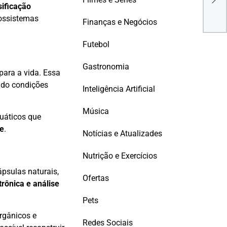
Rece
sificação
cossistemas
Finanças e Negócios
Futebol
Gastronomia
para a vida. Essa
ndo condições
Inteligência Artificial
Música
quáticos que
re
.
Notícias e Atualizades
Nutrição e Exercícios
psulas naturais,
Ofertas
rônica e análise
Pets
rgânicos e
Redes Sociais