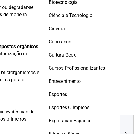
Biotecnologia
r ou degradar-se
os de maneira
Ciência e Tecnologia
Cinema
Concursos
ompostos orgânicos
.
olonização de
Cultura Geek
Cursos Profissionalizantes
e microrganismos e
ciais para a
Entretenimento
Esportes
Esportes Olímpicos
ece evidências de
aos primeiros
Exploração Espacial
Mac
Filmes e Séries