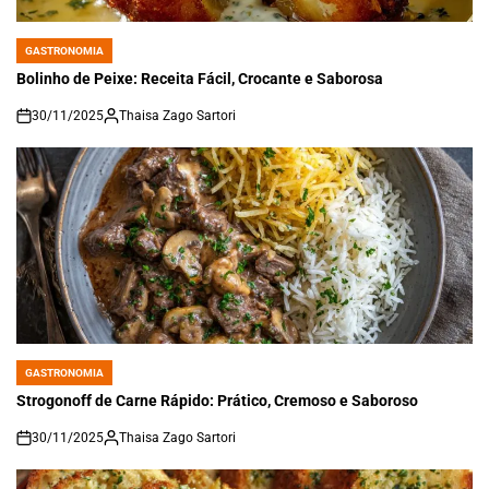
GASTRONOMIA
POSTED
IN
Bolinho de Peixe: Receita Fácil, Crocante e Saborosa
30/11/2025
Thaisa Zago Sartori
on
GASTRONOMIA
POSTED
IN
Strogonoff de Carne Rápido: Prático, Cremoso e Saboroso
30/11/2025
Thaisa Zago Sartori
on