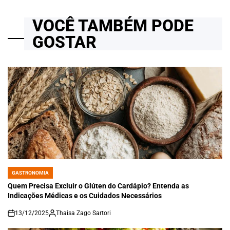
VOCÊ TAMBÉM PODE
GOSTAR
GASTRONOMIA
POSTED
IN
Quem Precisa Excluir o Glúten do Cardápio? Entenda as
Indicações Médicas e os Cuidados Necessários
13/12/2025
Thaisa Zago Sartori
on