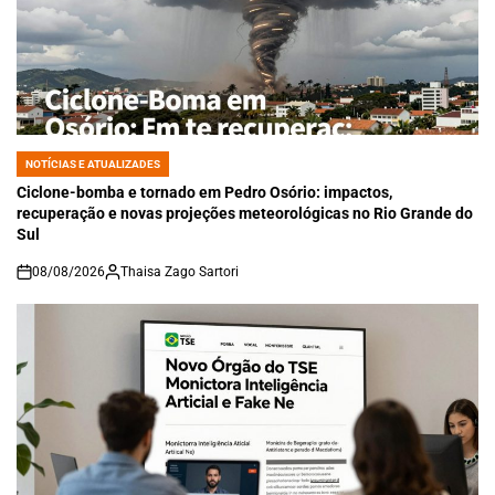
NOTÍCIAS E ATUALIZADES
POSTED
IN
Ciclone-bomba e tornado em Pedro Osório: impactos,
recuperação e novas projeções meteorológicas no Rio Grande do
Sul
08/08/2026
Thaisa Zago Sartori
on