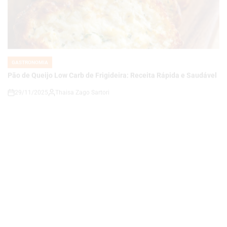
GASTRONOMIA
POSTED
IN
Pão de Queijo Low Carb de Frigideira: Receita Rápida e Saudável
29/11/2025
Thaisa Zago Sartori
on
GASTRONOMIA
POSTED
IN
Crepioca de Queijo com Tomate e Orégano: Café da Manhã
Saudável e Prático
29/11/2025
Thaisa Zago Sartori
on