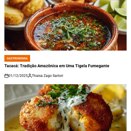
GASTRONOMIA
POSTED
IN
Tacacá: Tradição Amazônica em Uma Tigela Fumegante
01/12/2025
Thaisa Zago Sartori
on