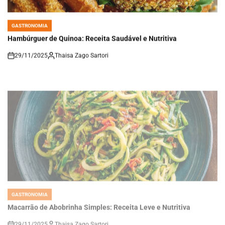
GASTRONOMIA
POSTED
IN
Hambúrguer de Quinoa: Receita Saudável e Nutritiva
29/11/2025
Thaisa Zago Sartori
on
GASTRONOMIA
POSTED
IN
Macarrão de Abobrinha Simples: Receita Leve e Nutritiva
29/11/2025
Thaisa Zago Sartori
on