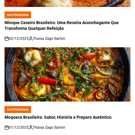
GASTRONOMIA
POSTED
IN
Nhoque Caseiro Brasileiro: Uma Receita Aconchegante Que
Transforma Qualquer Refeição
02/12/2025
Thaisa Zago Sartori
on
GASTRONOMIA
POSTED
IN
Moqueca Brasileira: Sabor, História e Preparo Autêntico
01/12/2025
Thaisa Zago Sartori
on