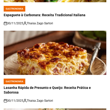
GASTRONOMIA
POSTED
IN
Espaguete à Carbonara: Receita Tradicional Italiana
30/11/2025
Thaisa Zago Sartori
on
GASTRONOMIA
POSTED
IN
Lasanha Rápida de Presunto e Queijo: Receita Prática e
Saborosa
30/11/2025
Thaisa Zago Sartori
on