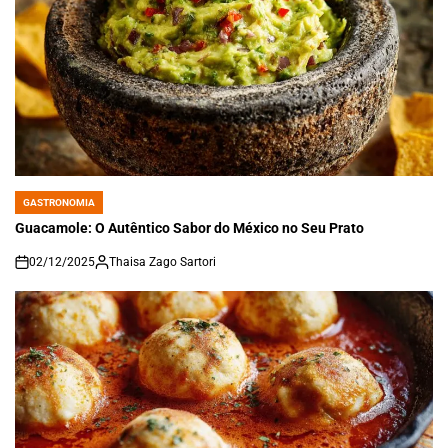
GASTRONOMIA
POSTED
IN
Guacamole: O Autêntico Sabor do México no Seu Prato
02/12/2025
Thaisa Zago Sartori
on