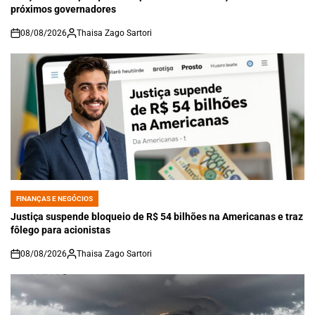
próximos governadores
08/08/2026
Thaisa Zago Sartori
on
FINANÇAS E NEGÓCIOS
POSTED
IN
Justiça suspende bloqueio de R$ 54 bilhões na Americanas e traz
fôlego para acionistas
08/08/2026
Thaisa Zago Sartori
on