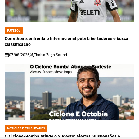
FUTEBOL
POSTED
IN
Corinthians enfrenta o Internacional pela Libertadores e busca
classificação
07/08/2026
Thaisa Zago Sartori
on
NOTÍCIAS E ATUALIZADES
POSTED
IN
O Ciclone-Bomba Atinge o Sudeste: Alertas, Suspensões e