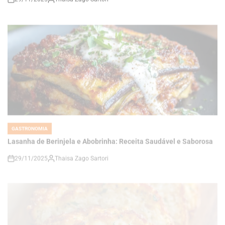
GASTRONOMIA
POSTED
IN
Lasanha de Berinjela e Abobrinha: Receita Saudável e Saborosa
29/11/2025
Thaisa Zago Sartori
on