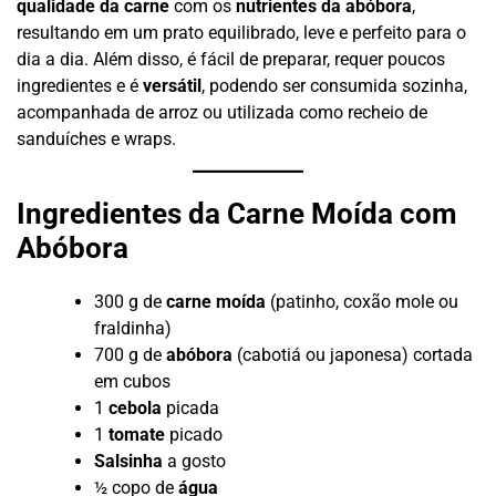
qualidade da carne
com os
nutrientes da abóbora
,
resultando em um prato equilibrado, leve e perfeito para o
dia a dia. Além disso, é fácil de preparar, requer poucos
ingredientes e é
versátil
, podendo ser consumida sozinha,
acompanhada de arroz ou utilizada como recheio de
sanduíches e wraps.
Ingredientes da Carne Moída com
Abóbora
300 g de
carne moída
(patinho, coxão mole ou
fraldinha)
700 g de
abóbora
(cabotiá ou japonesa) cortada
em cubos
1
cebola
picada
1
tomate
picado
Salsinha
a gosto
½ copo de
água