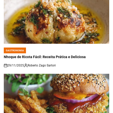
GASTRONOMIA
POSTED
IN
Nhoque de Ricota Fácil: Receita Prática e Deliciosa
29/11/2025
Roberto Zago Sartori
on