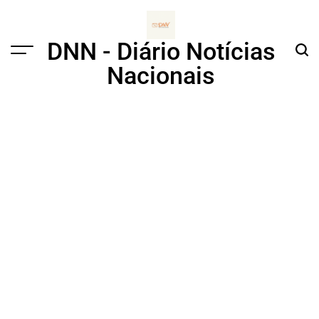
Skip
to
content
DNN - Diário Notícias
Menu
Sear
Nacionais