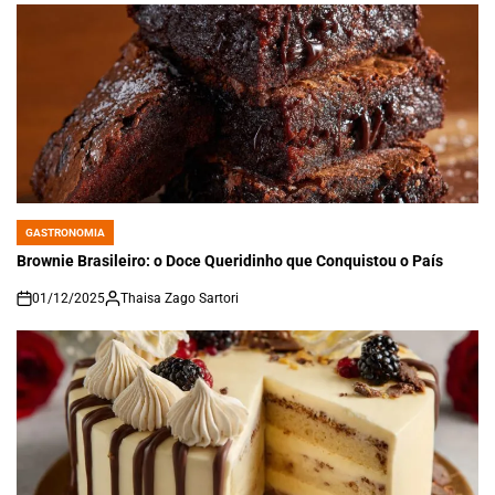
GASTRONOMIA
POSTED
IN
Brownie Brasileiro: o Doce Queridinho que Conquistou o País
01/12/2025
Thaisa Zago Sartori
on