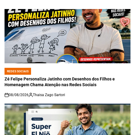
REDES SOCIAIS
POSTED
IN
Zé Felipe Personaliza Jatinho com Desenhos dos Filhos e
Homenagem Chama Atenção nas Redes Sociais
08/08/2026
Thaisa Zago Sartori
on