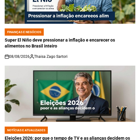
FINANÇAS E NEGÓCIOS
POSTED
IN
Super El Niño deve pressionar a inflação e encarecer os
alimentos no Brasil inteiro
08/08/2026
Thaisa Zago Sartori
on
NOTÍCIAS E ATUALIZADES
POSTED
IN
Eleições 2026: por que o tempo de TV e as alianças decidem os