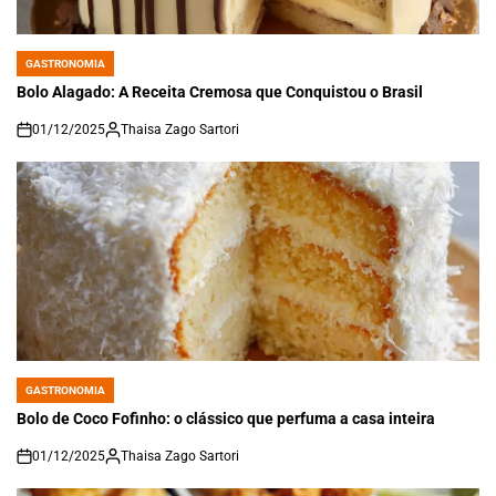
GASTRONOMIA
POSTED
IN
Bolo Alagado: A Receita Cremosa que Conquistou o Brasil
01/12/2025
Thaisa Zago Sartori
on
GASTRONOMIA
POSTED
IN
Bolo de Coco Fofinho: o clássico que perfuma a casa inteira
01/12/2025
Thaisa Zago Sartori
on