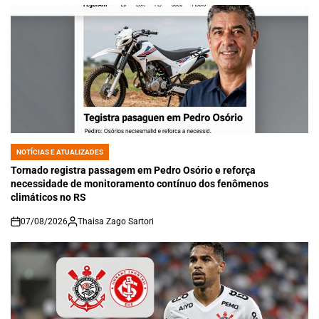
NOTÍCIAS E ATUALIZADES
POSTED
IN
Tornado registra passagem em Pedro Osório e reforça
necessidade de monitoramento contínuo dos fenômenos
climáticos no RS
07/08/2026
Thaisa Zago Sartori
on