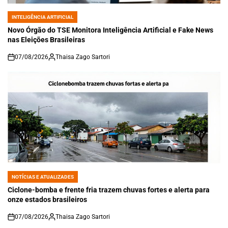
INTELIGÊNCIA ARTIFICIAL
POSTED
IN
Novo Órgão do TSE Monitora Inteligência Artificial e Fake News
nas Eleições Brasileiras
07/08/2026
Thaisa Zago Sartori
on
NOTÍCIAS E ATUALIZADES
POSTED
IN
Ciclone-bomba e frente fria trazem chuvas fortes e alerta para
onze estados brasileiros
07/08/2026
Thaisa Zago Sartori
on