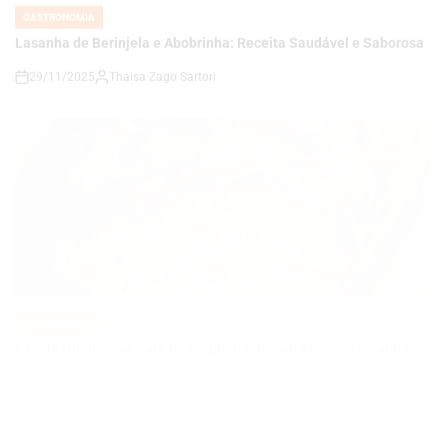
GASTRONOMIA
POSTED
IN
Pão de Queijo Low Carb de Frigideira: Receita Rápida e Saudável
29/11/2025
Thaisa Zago Sartori
on