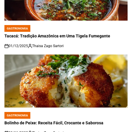
GASTRONOMIA
POSTED
IN
Tacacá: Tradição Amazônica em Uma Tigela Fumegante
01/12/2025
Thaisa Zago Sartori
on
GASTRONOMIA
POSTED
IN
Bolinho de Peixe: Receita Fácil, Crocante e Saborosa