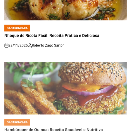
GASTRONOMIA
POSTED
IN
Nhoque de Ricota Fácil: Receita Prática e Deliciosa
29/11/2025
Roberto Zago Sartori
on
GASTRONOMIA
POSTED
IN
Hambúrguer de Quinoa: Receita Saudável e Nutritiva
29/11/2025
Thaisa Zago Sartori