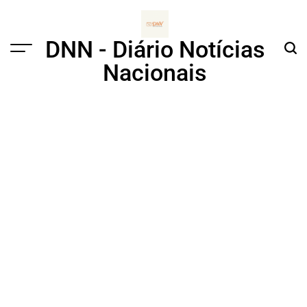
Skip
to
content
DNN - Diário Notícias
Menu
Sear
Nacionais