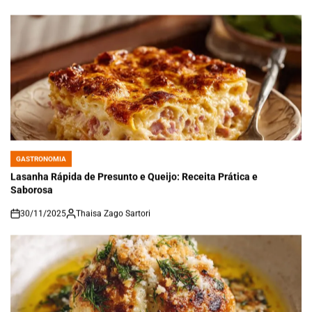
GASTRONOMIA
POSTED
IN
Lasanha Rápida de Presunto e Queijo: Receita Prática e
Saborosa
30/11/2025
Thaisa Zago Sartori
on