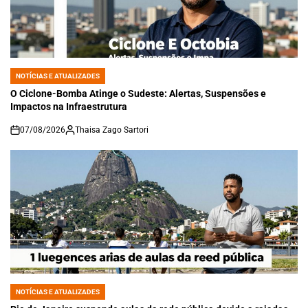
NOTÍCIAS E ATUALIZADES
POSTED
IN
O Ciclone-Bomba Atinge o Sudeste: Alertas, Suspensões e
Impactos na Infraestrutura
07/08/2026
Thaisa Zago Sartori
on
NOTÍCIAS E ATUALIZADES
POSTED
IN