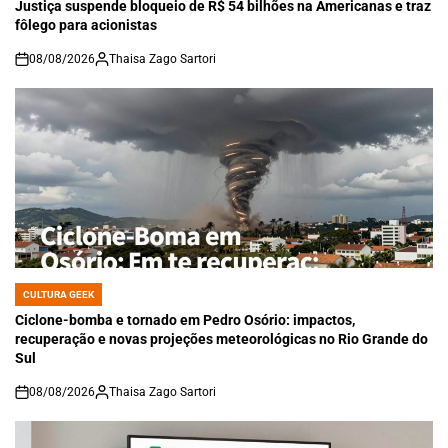
IN
Justiça suspende bloqueio de R$ 54 bilhões na Americanas e traz
fôlego para acionistas
08/08/2026
Thaisa Zago Sartori
on
CULTURA GEEK
POSTED
IN
Ciclone-bomba e tornado em Pedro Osório: impactos,
recuperação e novas projeções meteorológicas no Rio Grande do
Sul
08/08/2026
Thaisa Zago Sartori
on