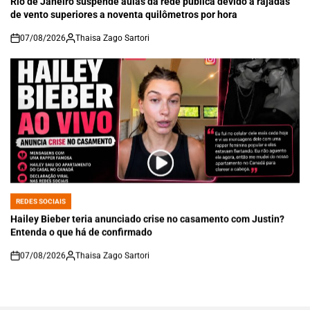
Rio de Janeiro suspende aulas da rede pública devido a rajadas
de vento superiores a noventa quilômetros por hora
07/08/2026
Thaisa Zago Sartori
on
REDES SOCIAIS
POSTED
IN
Hailey Bieber teria anunciado crise no casamento com Justin?
Entenda o que há de confirmado
07/08/2026
Thaisa Zago Sartori
on