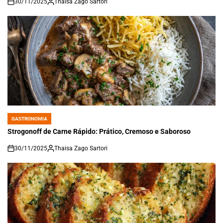
30/11/2025
Thaisa Zago Sartori
on
GASTRONOMIA
POSTED
IN
Strogonoff de Carne Rápido: Prático, Cremoso e Saboroso
30/11/2025
Thaisa Zago Sartori
on