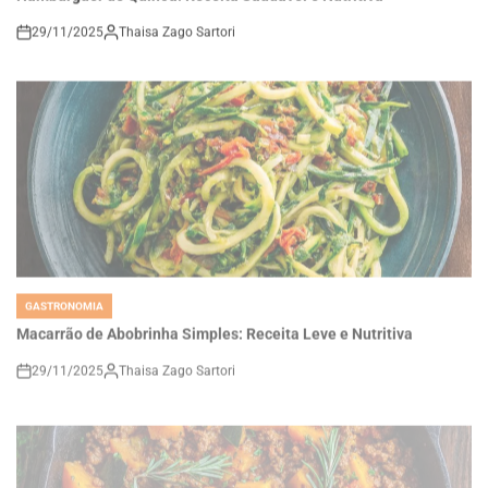
on
GASTRONOMIA
POSTED
IN
Macarrão de Abobrinha Simples: Receita Leve e Nutritiva
29/11/2025
Thaisa Zago Sartori
on