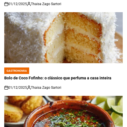
01/12/2025
Thaisa Zago Sartori
on
GASTRONOMIA
POSTED
IN
Bolo de Coco Fofinho: o clássico que perfuma a casa inteira
01/12/2025
Thaisa Zago Sartori
on