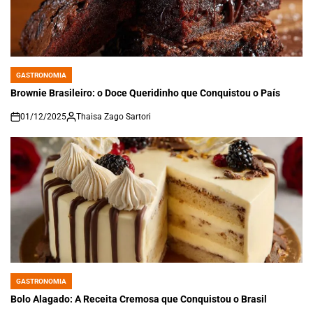
GASTRONOMIA
POSTED
IN
Brownie Brasileiro: o Doce Queridinho que Conquistou o País
01/12/2025
Thaisa Zago Sartori
on
GASTRONOMIA
POSTED
IN
Bolo Alagado: A Receita Cremosa que Conquistou o Brasil