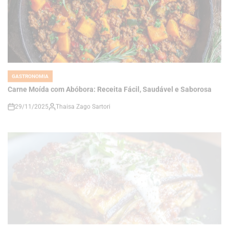
GASTRONOMIA
POSTED
IN
Carne Moída com Abóbora: Receita Fácil, Saudável e Saborosa
29/11/2025
Thaisa Zago Sartori
on
GASTRONOMIA
POSTED
IN
Lasanha de Berinjela e Abobrinha: Receita Saudável e Saborosa
29/11/2025
Thaisa Zago Sartori
on