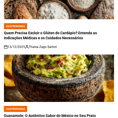
GASTRONOMIA
POSTED
IN
Quem Precisa Excluir o Glúten do Cardápio? Entenda as
Indicações Médicas e os Cuidados Necessários
13/12/2025
Thaisa Zago Sartori
on
GASTRONOMIA
POSTED
IN
Guacamole: O Autêntico Sabor do México no Seu Prato