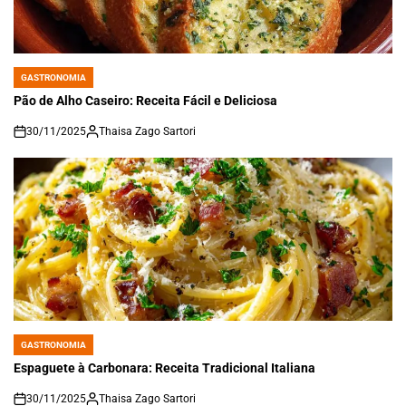
GASTRONOMIA
POSTED
IN
Pão de Alho Caseiro: Receita Fácil e Deliciosa
30/11/2025
Thaisa Zago Sartori
on
GASTRONOMIA
POSTED
IN
Espaguete à Carbonara: Receita Tradicional Italiana
30/11/2025
Thaisa Zago Sartori
on