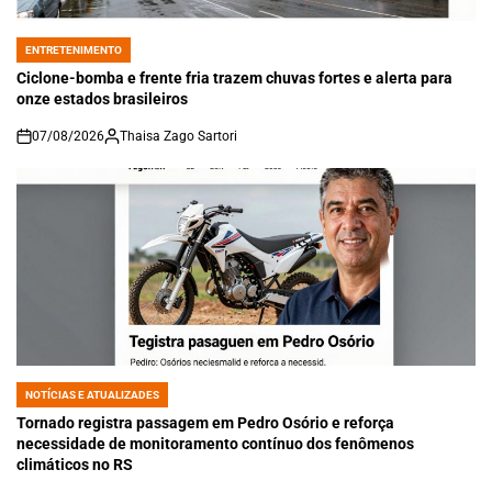
ENTRETENIMENTO
POSTED
IN
Ciclone-bomba e frente fria trazem chuvas fortes e alerta para
onze estados brasileiros
07/08/2026
Thaisa Zago Sartori
on
NOTÍCIAS E ATUALIZADES
POSTED
IN
Tornado registra passagem em Pedro Osório e reforça
necessidade de monitoramento contínuo dos fenômenos
climáticos no RS