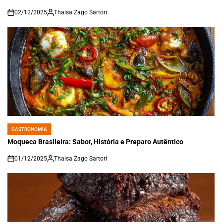
02/12/2025
Thaisa Zago Sartori
on
GASTRONOMIA
POSTED
IN
Moqueca Brasileira: Sabor, História e Preparo Autêntico
01/12/2025
Thaisa Zago Sartori
on